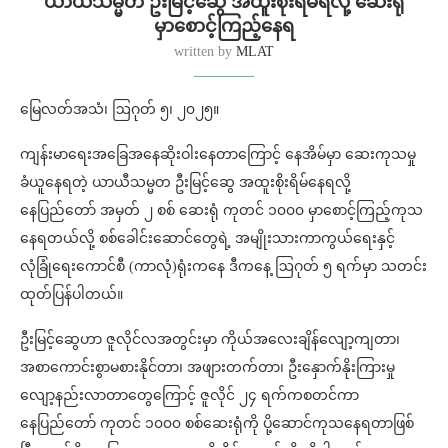
ယာယီသမ္မတ ဦးမြင့်ဆွေ အထူးစိုးရိမ်ရလို့ ဆေးရုံ
မှာစောင့်ကြည့်နေရ
written by
MLAT
မြေလတ်အသံ၊ ဩဂုတ် ၅၊ ၂၀၂၅။
ကျန်းမာရေးအခြေအနေဆိုးဝါးနေတာကြောင့် နေအိမ်မှာ ဆေးကုသမှု
ခံယူနေရတဲ့ ယာယီသမ္မတ ဦးမြင့်ဆွေ အထူးစိုးရိမ်နေရလို့
နေပြည်တော် အမှတ် ၂ စစ် ဆေးရုံ ကုတင် ၁၀၀၀ မှာစောင့်ကြည့်ကုသ
နေရတယ်လို့ စစ်ခေါင်းဆောင်တွေရဲ့ အမျိုးသားကာကွယ်ရေးနှင့်
လုံခြုံရေးကောင်စီ (ကာလုံ)ရုံးကနေ ဒီကနေ့ ဩဂုတ် ၅ ရက်မှာ သတင်း
ထုတ်ပြန်ပါတယ်။
ဦးမြင့်ဆွေဟာ ဇူလိုင်လအတွင်းမှာ ကိုယ်အလေးချိန်လျော့ကျတာ၊
အစာကောင်းစွာမစားနိုင်တာ၊ အဖျားတက်တာ၊ ဦးနှောက်နိုးကြားမှု
လျော့နည်းလာတာတွေကြောင့် ဇူလိုင် ၂၄ ရက်ကစတင်ကာ
နေပြည်တော် ကုတင် ၁၀၀၀ စစ်ဆေးရုံကို ပို့ဆောင်ကုသနေရတာဖြစ်