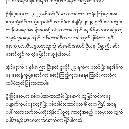
ပြီး လက်ရှိအခြေအနေက အထူးစိုးရိမ်ရတယ်လို့ ဆိုပါတယ်။
ဦးမြင့်ဆွေဟာ ၂၀၂၃ နှစ်ဆန်းပိုင်းက စတင်ကာ အာရုံကြောများနှေး
ကွေးတုံ့ဆိုင်းသည့်ရောဂါကို စတင်ခံစားခဲ့ရပြီး ၂၀၂၄ ဇူလိုင်လအတွင်း
ကျန်းမာရေးအခြေအနေဆိုးဝါးလာတာကြောင့် နေအိမ်မှာ ဆေးခွင့်နဲ့ ကု
သမှုခံယူနေရကြောင်း စစ်ကောင်စီက သတင်းထုတ်ပြန်ခဲ့ကာ အဲ့ဒီ
နောက် ယာယီသမ္မတရာထူးကို စစ်ခေါင်းဆောင် ဗိုလ်ချုပ်မှူးကြီး မင်း
အောင်လှိုင် က လွှဲပြောင်းရယူခဲ့ပါတယ်။
အဲ့ဒီနောက် ၁ နှစ်အကြာ ပြီးခဲ့တဲ့ ဇူလိုင် ၂၄ ရက်က စတင်ပြီး နေအိမ်က
နေ ဆေးရုံကိုပို့ဆောင်ကာ စောင့်ကြည့်ကုသနေရကြောင်း ကာလုံက
ထပ်မံထုတ်ပြန်လာတာပါ။
ဦးမြင့်ဆွေဟာ စစ်တပ်အာဏာသိမ်းပြီးနောက် လူမြင်ကွင်းကနေ
ပျောက်ကွယ်နေလေ့ရှိပြီး စစ်ခေါင်းဆောင်တွေ ၆ လတကြိမ် အရေး
ပေါ် ကာလသက်တမ်းတိုးချိန်ခေါ်ယူတဲ့ ကာလုံအစည်းတွေမှာသာ ထွက်
ပေါ်အစည်းအဝေးတက်ရောက်တာဖြစ်ပါတယ်။