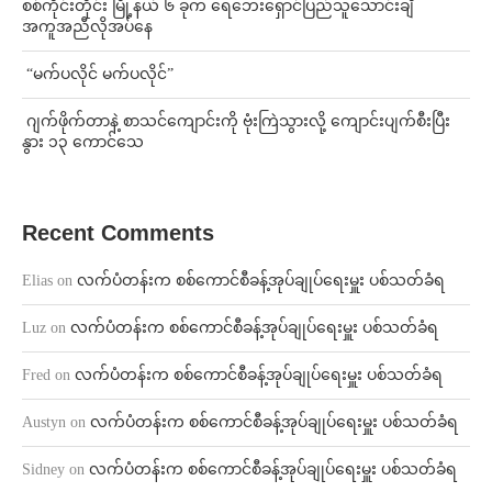
စစ်ကိုင်းတိုင်း မြို့နယ် ၆ ခုက ရေဘေးရှောင်ပြည်သူသောင်းချီ
အကူအညီလိုအပ်နေ
⁨ ⁨“မက်ပလိုင် မက်ပလိုင်”
⁨⁩ ⁨ဂျက်ဖိုက်တာနဲ့ စာသင်ကျောင်းကို ဗုံးကြဲသွားလို့ ကျောင်းပျက်စီးပြီး
နွား ၁၃ ကောင်သေ
Recent Comments
Elias
on
လက်ပံတန်းက စစ်ကောင်စီခန့်အုပ်ချုပ်ရေးမှူး ပစ်သတ်ခံရ
Luz
on
လက်ပံတန်းက စစ်ကောင်စီခန့်အုပ်ချုပ်ရေးမှူး ပစ်သတ်ခံရ
Fred
on
လက်ပံတန်းက စစ်ကောင်စီခန့်အုပ်ချုပ်ရေးမှူး ပစ်သတ်ခံရ
Austyn
on
လက်ပံတန်းက စစ်ကောင်စီခန့်အုပ်ချုပ်ရေးမှူး ပစ်သတ်ခံရ
Sidney
on
လက်ပံတန်းက စစ်ကောင်စီခန့်အုပ်ချုပ်ရေးမှူး ပစ်သတ်ခံရ