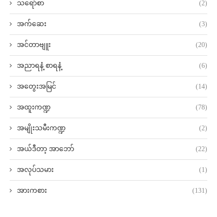
သရော်စာ
(2)
အက်ဆေး
(3)
အင်တာဗျူး
(20)
အညာရနံ့ စာရနံ့
(6)
အတွေးအမြင်
(14)
အထူးကဏ္ဍ
(78)
အမျိုးသမီးကဏ္ဍ
(2)
အယ်ဒီတာ့ အာဘော်
(22)
အလုပ်သမား
(1)
အားကစား
(131)