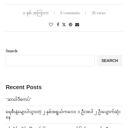
၁ နှစ် အကြာက
0 comments
38 views
Search
SEARCH
Recent Posts
“ဆာဝါဒီစကပ်”
ရေစီးနဲ့မျောပါသွားတဲ့ ၂ နှစ်အရွယ်ကလေး ၁ ဦးအပါ ၂ ဦးပျောက်ဆုံး
နေ