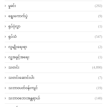
မှုခင်း
(292)
ရွေးကောက်ပွဲ
(9)
ရုပ်ပုံလွှာ
(1)
ရုပ်သံ
(547)
လူမျိုးရေးရာ
(2)
လူ့အခွင့်အရေး
(1)
သတင်း
(4,890)
သတင်းဆောင်းပါး
(7)
သဘာဝပတ်ဝန်းကျင်
(19)
သဘာဝဘေးအန္တရာယ်
(140)