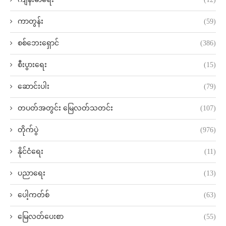
ကာတွန်း
(59)
စစ်ဘေးရှောင်
(386)
စီးပွားရေး
(15)
ဆောင်းပါး
(79)
တပတ်အတွင်း မြေလတ်သတင်း
(107)
တိုက်ပွဲ
(976)
နိုင်ငံရေး
(11)
ပညာရေး
(13)
ပေါ့ကတ်စ်
(63)
မြေလတ်ပေးစာ
(55)