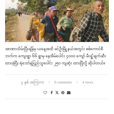
အာဏာသိမ်းပြီးချိန်မှ ယနေ့အထိ ခင်ဦးမြို့နယ်အတွင်း စစ်ကောင်စီ
ဘက်က ကျေးရွာ ၆၆ ရွာမှ နေအိမ်ပေါင်း ၄၀၀၀ ကျော် မီးရှို့ဖျက်ဆီး
ထားခဲ့ပြီး ရဲဘော်နဲ့ပြည်သူပေါင်း ၂၅၀ ကျဆုံး ထားပြီလို့ ဆိုပါတယ်။
၃ နှစ် အကြာက
0 comments
4 views