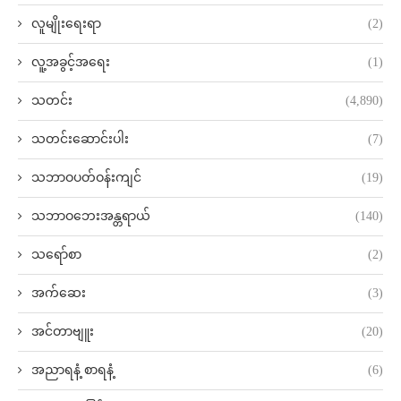
လူမျိုးရေးရာ
(2)
လူ့အခွင့်အရေး
(1)
သတင်း
(4,890)
သတင်းဆောင်းပါး
(7)
သဘာဝပတ်ဝန်းကျင်
(19)
သဘာဝဘေးအန္တရာယ်
(140)
သရော်စာ
(2)
အက်ဆေး
(3)
အင်တာဗျူး
(20)
အညာရနံ့ စာရနံ့
(6)