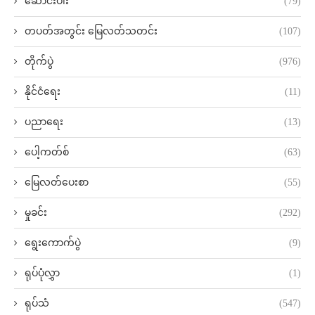
ဆောင်းပါး
(79)
တပတ်အတွင်း မြေလတ်သတင်း
(107)
တိုက်ပွဲ
(976)
နိုင်ငံရေး
(11)
ပညာရေး
(13)
ပေါ့ကတ်စ်
(63)
မြေလတ်ပေးစာ
(55)
မှုခင်း
(292)
ရွေးကောက်ပွဲ
(9)
ရုပ်ပုံလွှာ
(1)
ရုပ်သံ
(547)