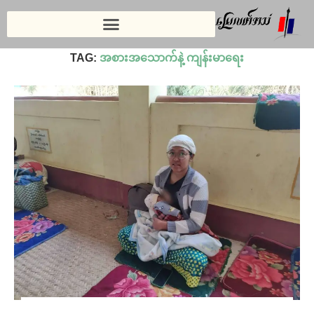
Home
»
အစားအသောက်နဲ့ ကျန်းမာရေး
TAG:
အစားအသောက်နဲ့ ကျန်းမာရေး