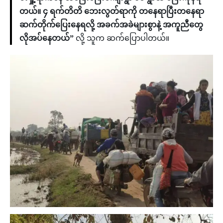
တယ်။ ၄ ရက်တိတိ ဘေးလွတ်ရာကို တနေရာပြီးတနေရာ
ဆက်တိုက်ပြေးနေရလို့ အခက်အခဲများစွာနဲ့ အကူညီတွေ
လိုအပ်နေတယ်”
လို့ သူက ဆက်ပြောပါတယ်။