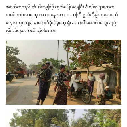
အဝတ်တထည် ကိုယ်တခုဖြင့် ထွက်ပြေးနေရပြီး နီးစပ်ရာရွာတွေက
ထမင်းထုပ်လာဝေမှသာ စားနေရတာ၊ သက်ကြီးရွယ်အိုနဲ့ ကလေးငယ်
တွေလည်း ကျန်းမာရေးထိခိုက်မှုတွေ ရှိလာသလို ဆေးဝါးတွေလည်း
လိုအပ်နေတယ်လို့ ဆိုပါတယ်။