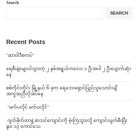
Search
SEARCH
Recent Posts
“ဆာဝါဒီစကပ်”
ရေစီးနဲ့မျောပါသွားတဲ့ ၂ နှစ်အရွယ်ကလေး ၁ ဦးအပါ ၂ ဦးပျောက်ဆုံး
နေ
စစ်ကိုင်းတိုင်း မြို့နယ် ၆ ခုက ရေဘေးရှောင်ပြည်သူသောင်းချီ
အကူအညီလိုအပ်နေ
⁨ ⁨“မက်ပလိုင် မက်ပလိုင်”
⁨⁩ ⁨ဂျက်ဖိုက်တာနဲ့ စာသင်ကျောင်းကို ဗုံးကြဲသွားလို့ ကျောင်းပျက်စီးပြီး
နွား ၁၃ ကောင်သေ