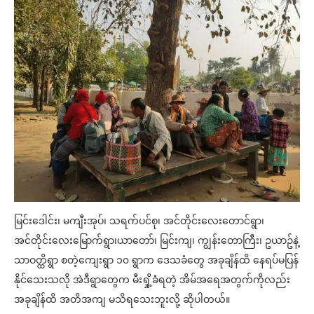
မြင်းဒေါင်း၊ မကျီးအုပ်၊ သရက်ပင်စု၊ အင်တိုင်းလေးတောင်ရွာ၊
အင်တိုင်းလေးမြောက်ရွာ၊ယာတော်၊ မြင်းကျ၊ ကျွန်းတောကြီး၊ ဥယာဥ်နဲ့
သာဝတ္ထိရွာ စတဲ့ကျေးရွာ ၁၀ ရွာက ဒေသခံတွေ အခုချိန်ထိ နေရပ်မပြန်
နိုင်သေးသလို အဲဒီရွာတွေက မီးရှို့ခံရတဲ့ အိမ်အရေအတွက်ကိုလည်း
အခုချိန်ထိ အတိအကျ မသိရသေးဘူးလို့ ဆိုပါတယ်။