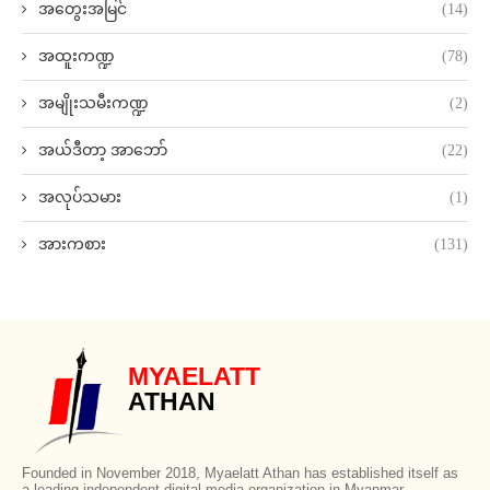
အတွေးအမြင်
(14)
အထူးကဏ္ဍ
(78)
အမျိုးသမီးကဏ္ဍ
(2)
အယ်ဒီတာ့ အာဘော်
(22)
အလုပ်သမား
(1)
အားကစား
(131)
MYAELATT
ATHAN
Founded in November 2018, Myaelatt Athan has established itself as
a leading independent digital media organization in Myanmar,