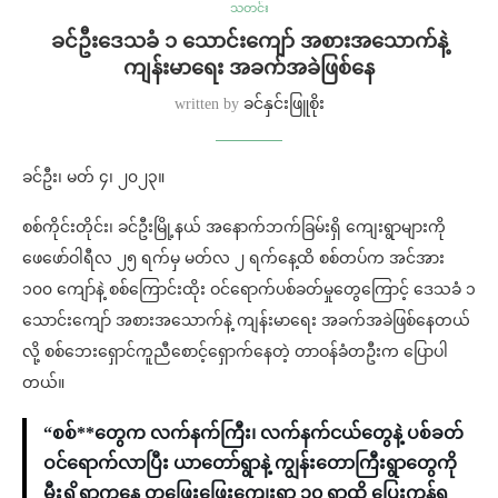
သတင်း
ခင်ဦးဒေသခံ ၁ သောင်းကျော် အစားအသောက်နဲ့
ကျန်းမာရေး အခက်အခဲဖြစ်နေ
written by
ခင်နှင်းဖြူစိုး
ခင်ဦး၊ မတ် ၄၊ ၂၀၂၃။
စစ်ကိုင်းတိုင်း၊ ခင်ဦးမြို့နယ် အနောက်ဘက်ခြမ်းရှိ ကျေးရွာများကို
ဖေဖော်ဝါရီလ ၂၅ ရက်မှ မတ်လ ၂ ရက်နေ့ထိ စစ်တပ်က အင်အား
၁၀၀ ကျော်နဲ့ စစ်ကြောင်းထိုး ဝင်ရောက်ပစ်ခတ်မှုတွေကြောင့် ဒေသခံ ၁
သောင်းကျော် အစားအသောက်နဲ့ ကျန်းမာရေး အခက်အခဲဖြစ်နေတယ်
လို့ စစ်ဘေးရှောင်ကူညီစောင့်ရှောက်နေတဲ့ တာဝန်ခံတဦးက ပြောပါ
တယ်။
“စစ်**တွေက လက်နက်ကြီး၊ လက်နက်ငယ်တွေနဲ့ ပစ်ခတ်
ဝင်ရောက်လာပြီး ယာတော်ရွာနဲ့ ကျွန်းတောကြီးရွာတွေကို
မီးရှို့ရာကနေ တဖြေးဖြေးကျေးရွာ ၁၀ ရွာထိ ပြေးကုန်ရ