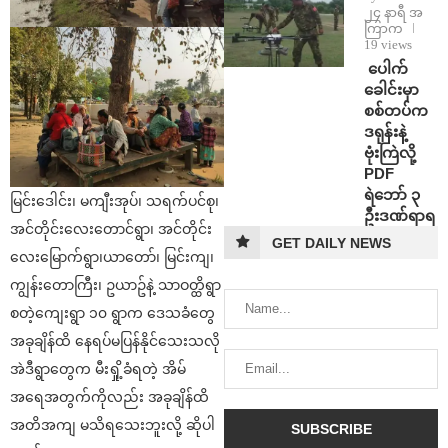
၂၄ နာရီ အ
ကြာက
19 views
⁩ ⁨ပေါက်
ခေါင်းမှာ
စစ်တပ်က
ဒရုန်းနဲ့
ဗုံးကြဲလို့
PDF
ရဲဘော် ၃
မြင်းဒေါင်း၊ မကျီးအုပ်၊ သရက်ပင်စု၊
ဦးဒဏ်ရာရ
အင်တိုင်းလေးတောင်ရွာ၊ အင်တိုင်း
GET DAILY NEWS
လေးမြောက်ရွာ၊ယာတော်၊ မြင်းကျ၊
ကျွန်းတောကြီး၊ ဥယာဥ်နဲ့ သာဝတ္ထိရွာ
စတဲ့ကျေးရွာ ၁၀ ရွာက ဒေသခံတွေ
အခုချိန်ထိ နေရပ်မပြန်နိုင်သေးသလို
အဲဒီရွာတွေက မီးရှို့ခံရတဲ့ အိမ်
အရေအတွက်ကိုလည်း အခုချိန်ထိ
အတိအကျ မသိရသေးဘူးလို့ ဆိုပါ