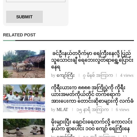
RELATED POST
⁩ ⁨ခင်ဦးနယ်တဝိုက်မှာ ရေကြီးနေလို့ ပြည်
သူသောင်းချီ ရေဘေးလွတ်ရာရွှေ့ပြောင်း
နေရ
by
ကျော်ကြီး
၇ မိနစ် အကြာက
4 views
ကိုရီးယားက ၈၈၈၈ အကြိုပွဲကို ကိုရီး
ယားအမတ်ကိုယ်တိုင် တက်ရောက်
အားပေးကာ တောင်းဆိုစာများကို လက်ခံ
by
MLAT
၁၅ နာရီ အကြာက
6 views
⁨မိုးများပြီး ချောင်းရေတက်လို့ ကောလင်း
နယ်က ရွာပေါင်း ၁၀၀ ကျော် ရေကြီးနေ