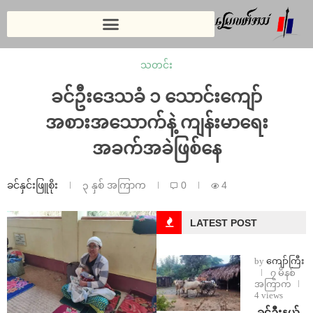
သတင်း
ခင်ဦးဒေသခံ ၁ သောင်းကျော်
အစားအသောက်နဲ့ ကျန်းမာရေး
အခက်အခဲဖြစ်နေ
ခင်နှင်းဖြူစိုး
၃ နှစ် အကြာက
0
4
LATEST POST
by
ကျော်ကြီး
၇ မိနစ်
အကြာက
4 views
⁩ ⁨ခင်ဦးနယ်