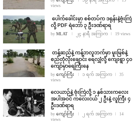
by
ကျော်ကြီး
၁၉ နာရီ အကြာက
13
views
⁩ ⁨ပေါက်ခေါင်းမှာ စစ်တပ်က ဒရုန်းနဲ့ဗုံးကြဲ
လို့ PDF ရဲဘော် ၃ ဦးဒဏ်ရာရ
by
MLAT
၂၄ နာရီ အကြာက
19 views
⁩ ⁨တန့်ဆည်နဲ့ ကန့်ဘလူဘက်မှာ မူးမြစ်နဲ့
စည်တုံလုံးချောင်း ရေလျှံလို့ ကျေးရွာ ၄၀
ကျော်မှာရေကြီးနေ
by
ကျော်ကြီး
၁ ရက် အကြာက
35
views
⁨လေယာဉ်နဲ့ ဗုံးကြဲလို့ ၁ နှစ်သားကလေး
အပါအဝင် ကလေးငယ် ၂ ဦးနဲ့ လူကြီး ၄
ဦးဒဏ်ရာရ
by
ကျော်ကြီး
၂ ရက် အကြာက
14
views