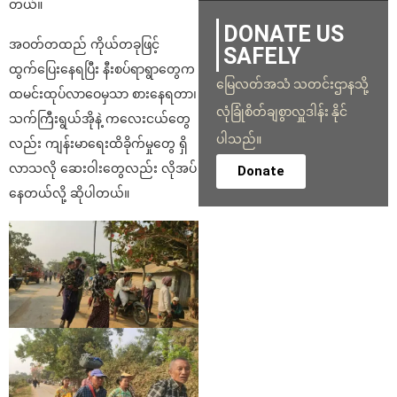
တယ်။
DONATE US
အဝတ်တထည် ကိုယ်တခုဖြင့်
SAFELY
ထွက်ပြေးနေရပြီး နီးစပ်ရာရွာတွေက
မြေလတ်အသံ သတင်းဌာနသို့
ထမင်းထုပ်လာဝေမှသာ စားနေရတာ၊
လုံခြုံစိတ်ချစွာလှူဒါန်း နိုင်
သက်ကြီးရွယ်အိုနဲ့ ကလေးငယ်တွေ
ပါသည်။
လည်း ကျန်းမာရေးထိခိုက်မှုတွေ ရှိ
လာသလို ဆေးဝါးတွေလည်း လိုအပ်
Donate
နေတယ်လို့ ဆိုပါတယ်။