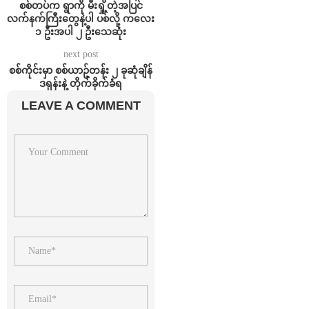
စစ်တပ်က ရွာကို မီးရှို့တဲ့အပြင်
လက်နက်ကြီးတွေနဲ့ပါ ပစ်လို့ ကလေး
၁ ဦးအပါ ၂ ဦးသေဆုံး
next post
စစ်ကိုင်းမှာ စစ်ယာဥ်တန်း ၂ ခုဆုံချိန်
ဒရုန်းနဲ့ တိုက်ခိုက်ခံရ
LEAVE A COMMENT