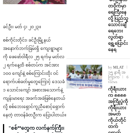
တဝိုက်မှာ
ရေကြီးနေ
လို့ ပြည်သူ
သောင်းချီ
ခင်ဦး၊ မတ် ၄၊ ၂၀၂၃။
ရေဘေး
လွတ်ရာ
စစ်ကိုင်းတိုင်း၊ ခင်ဦးမြို့နယ်
ရွှေ့ပြောင်း
အနောက်ဘက်ခြမ်းရှိ ကျေးရွာများ
နေရ
ကို ဖေဖော်ဝါရီလ ၂၅ ရက်မှ မတ်လ
၂ ရက်နေ့ထိ စစ်တပ်က အင်အား
by
MLAT
၁၅ နာရီ အ
၁၀၀ ကျော်နဲ့ စစ်ကြောင်းထိုး ဝင်
ကြာက
6
ရောက်ပစ်ခတ်မှုတွေကြောင့် ဒေသခံ
views
ကိုရီးယား
၁ သောင်းကျော် အစားအသောက်နဲ့
က ၈၈၈၈
ကျန်းမာရေး အခက်အခဲဖြစ်နေတယ်
အကြိုပွဲကို
လို့ စစ်ဘေးရှောင်ကူညီစောင့်ရှောက်
ကိုရီးယား
အမတ်
နေတဲ့ တာဝန်ခံတဦးက ပြောပါတယ်။
ကိုယ်တိုင်
တက်
“စစ်**တွေက လက်နက်ကြီး၊
ရောက်