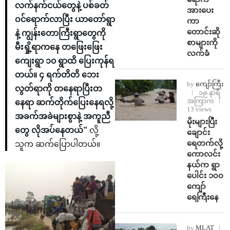
လက်နက်ငယ်တွေနဲ့ ပစ်ခတ်
အားပေး
ဝင်ရောက်လာပြီး ယာတော်ရွာ
ကာ
တောင်းဆို
နဲ့ ကျွန်းတောကြီးရွာတွေကို
စာများကို
မီးရှို့ရာကနေ တဖြေးဖြေး
လက်ခံ
ကျေးရွာ ၁၀ ရွာထိ ပြေးကုန်ရ
တယ်။ ၄ ရက်တိတိ ဘေး
by
ကျော်ကြီး
လွတ်ရာကို တနေရာပြီးတ
၁၉ နာရီ
အကြာက
နေရာ ဆက်တိုက်ပြေးနေရလို့
13 views
အခက်အခဲများစွာနဲ့ အကူညီ
⁨မိုးများပြီး
တွေ လိုအပ်နေတယ်”
လို့
ချောင်း
ရေတက်လို့
သူက ဆက်ပြောပါတယ်။
ကောလင်း
နယ်က ရွာ
ပေါင်း ၁၀၀
ကျော်
ရေကြီးနေ
by
MLAT