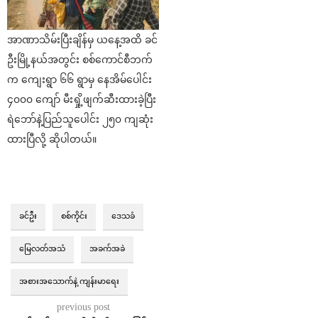
အာဏာသိမ်းပြီးချိန်မှ ယနေ့အထိ ခင်
ဦးမြို့နယ်အတွင်း စစ်ကောင်စီဘက်
က ကျေးရွာ ၆၆ ရွာမှ နေအိမ်ပေါင်း
၄၀၀၀ ကျော် မီးရှို့ဖျက်ဆီးထားခဲ့ပြီး
ရဲဘော်နဲ့ပြည်သူပေါင်း ၂၅၀ ကျဆုံး
ထားပြီလို့ ဆိုပါတယ်။
ခင်ဦး
စစ်ကိုင်း
ဒေသခံ
မြေလတ်အသံ
အခက်အခဲ
အစားအသောက်နဲ့ ကျန်းမာရေး
previous post