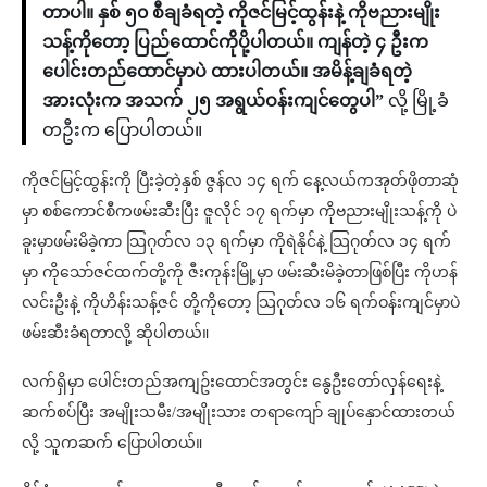
တာပါ။ နှစ် ၅၀ စီချခံရတဲ့ ကိုဇင်မြင့်ထွန်းနဲ့ ကိုဗညားမျိုး
သန့်ကိုတော့ ပြည်ထောင်ကိုပို့ပါတယ်။ ကျန်တဲ့ ၄ ဦးက
ပေါင်းတည်ထောင်မှာပဲ ထားပါတယ်။ အမိန့်ချခံရတဲ့
အားလုံးက အသက် ၂၅ အရွယ်ဝန်းကျင်တွေပါ”
လို့ မြို့ခံ
တဦးက ပြောပါတယ်။
ကိုဇင်မြင့်ထွန်းကို ပြီးခဲ့တဲ့နှစ် ဇွန်လ ၁၄ ရက် နေ့လယ်ကအုတ်ဖိုတာဆုံ
မှာ စစ်ကောင်စီကဖမ်းဆီးပြီး ဇူလိုင် ၁၇ ရက်မှာ ကိုဗညားမျိုးသန့်ကို ပဲ
ခူးမှာဖမ်းမိခဲ့ကာ သြဂုတ်လ ၁၃ ရက်မှာ ကိုရဲနိုင်နဲ့ သြဂုတ်လ ၁၄ ရက်
မှာ ကိုသော်ဇင်ထက်တို့ကို ဇီးကုန်းမြို့မှာ ဖမ်းဆီးမိခဲ့တာဖြစ်ပြီး ကိုဟန်
လင်းဦးနဲ့ ကိုဟိန်းသန့်ဇင် တို့ကိုတော့ သြဂုတ်လ ၁၆ ရက်ဝန်းကျင်မှာပဲ
ဖမ်းဆီးခံရတာလို့ ဆိုပါတယ်။
လက်ရှိမှာ ပေါင်းတည်အကျဥ်းထောင်အတွင်း နွေဦးတော်လှန်ရေးနဲ့
ဆက်စပ်ပြီး အမျိုးသမီး/အမျိုးသား တရာကျော် ချုပ်နှောင်ထားတယ်
လို့ သူကဆက် ပြောပါတယ်။