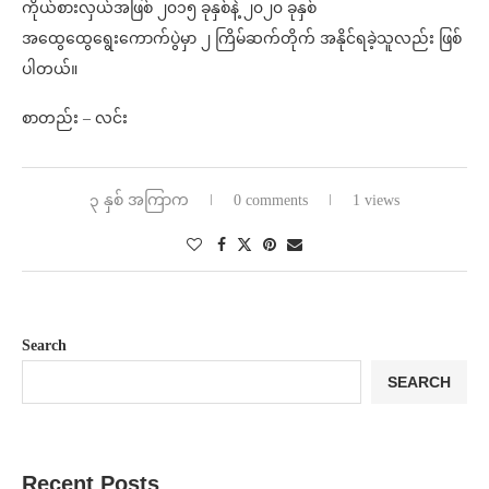
ကိုယ်စားလှယ်အဖြစ် ၂၀၁၅ ခုနှစ်နဲ့ ၂၀၂၀ ခုနှစ်
အထွေထွေရွေးကောက်ပွဲမှာ ၂ ကြိမ်ဆက်တိုက် အနိုင်ရခဲ့သူလည်း ဖြစ်
ပါတယ်။
စာတည်း – လင်း
၃ နှစ် အကြာက
0 comments
1 views
Search
SEARCH
Recent Posts