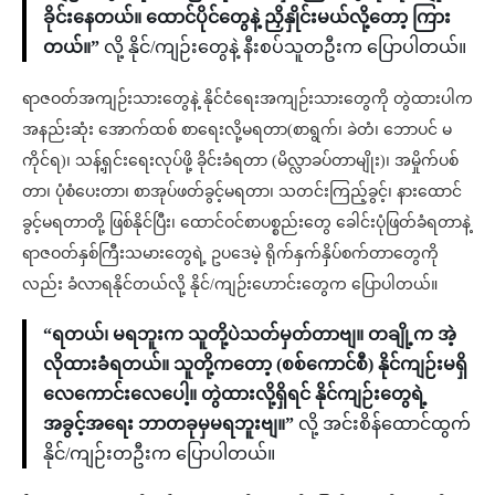
ခိုင်းနေတယ်။ ထောင်ပိုင်တွေနဲ့ ညှိနှိုင်းမယ်လို့တော့ ကြား
တယ်။”
လို့ နိုင်/ကျဉ်းတွေနဲ့ နီးစပ်သူတဦးက ပြောပါတယ်။
ရာဇဝတ်အကျဉ်းသားတွေနဲ့ နိုင်ငံရေးအကျဉ်းသားတွေကို တွဲထားပါက
အနည်းဆုံး အောက်ထစ် စာရေးလို့မရတာ(စာရွက်၊ ခဲတံ၊ ဘောပင် မ
ကိုင်ရ)၊ သန့်ရှင်းရေးလုပ်ဖို့ ခိုင်းခံရတာ (မိလ္လာခပ်တာမျိုး)၊ အမှိုက်ပစ်
တာ၊ ပုံစံပေးတာ၊ စာအုပ်ဖတ်ခွင့်မရတာ၊ သတင်းကြည့်ခွင့်၊ နားထောင်
ခွင့်မရတာတို့ ဖြစ်နိုင်ပြီး၊ ထောင်ဝင်စာပစ္စည်းတွေ ခေါင်းပုံဖြတ်ခံရတာနဲ့
ရာဇဝတ်နှစ်ကြီးသမားတွေရဲ့ ဥပဒေမဲ့ ရိုက်နှက်နှိပ်စက်တာတွေကို
လည်း ခံလာရနိုင်တယ်လို့ နိုင်/ကျဉ်းဟောင်းတွေက ပြောပါတယ်။
“ရတယ်၊ မရဘူးက သူတို့ပဲသတ်မှတ်တာဗျ။ တချို့က အဲ့
လိုထားခံရတယ်။ သူတို့ကတော့ (စစ်ကောင်စီ) နိုင်ကျဉ်းမရှိ
လေကောင်းလေပေါ့။ တွဲထားလို့ရှိရင် နိုင်ကျဉ်းတွေရဲ့
အခွင့်အရေး ဘာတခုမှမရဘူးဗျ။”
လို့ အင်းစိန်ထောင်ထွက်
နိုင်/ကျဉ်းတဦးက ပြောပါတယ်။