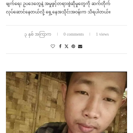
ဖျက်ရေး ဥပဒေတွေနဲ့ အမှုဖွင့်တရားစွဲဆိုမှုတွေကို ဆက်တိုက်
လုပ်ဆောင်နေတယ်လို့ ရှေ့နေအသိုင်းအဝန်းက သိရပါတယ်။
၃ နှစ် အကြာက
0 comments
1 views