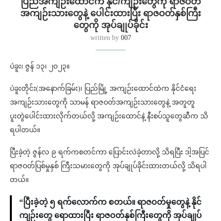
ပြည်အကျဉ်းထောင်က နိုင်/ကျဉ်းတွေကို ရာဇဝတ်
အကျဉ်းသားတွေနဲ့ ပေါင်းထားပြီး ရာဇဝတ်နှစ်ကြီး
တွေကို အုပ်ချုပ်ခိုင်း
written by
007
ပဲခူး၊ ဇွန် ၁၃၊ ၂၀၂၃။
ပဲခူးတိုင်း(အနောက်ခြမ်း)၊ ပြည်မြို့ အကျဉ်းထောင်ထဲက နိုင်ငံရေး
အကျဉ်းသားတွေကို သာမန် ရာဇဝတ်အကျဉ်းသားတွေနဲ့ အတူတူ
ပူးတွဲပေါင်းထားလိုက်တယ်လို့ အကျဉ်းထောင်နဲ့ နီးစပ်သူတွေဆီက သိ
ရပါတယ်။
ပြီးခဲ့တဲ့ ဇွန်လ ၉ ရက်ကစတင်ကာ ပြောင်းလဲခဲ့တာလို့ သိရပြီး ဒါ့အပြင်
ရာဇဝတ်ပြစ်မှုနှစ် ကြီးသမားတွေကို အုပ်ချုပ်ခိုင်းထားတယ်လို့ သိရပါ
တယ်။
“ပြီးခဲ့တဲ့ ၅ ရက်လောက်က စတယ်။ ရာဇဝတ်မှုတွေနဲ့ နိုင်
ကျဉ်းတွေ ရောထားပြီး ရာဇဝတ်နှစ်ကြီးတွေကို အုပ်ချုပ်