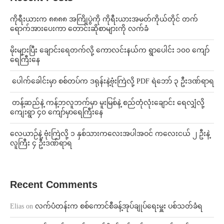
ကိုရီးယားက ၈၈၈၈ အကြိုပွဲကို ကိုရီးယားအမတ်ကိုယ်တိုင် တက်
ရောက်အားပေးကာ တောင်းဆိုစာများကို လက်ခံ
⁨မိုးများပြီး ချောင်းရေတက်လို့ ကောလင်းနယ်က ရွာပေါင်း ၁၀၀ ကျော်
ရေကြီးနေ
⁩ ⁨ပေါက်ခေါင်းမှာ စစ်တပ်က ဒရုန်းနဲ့ဗုံးကြဲလို့ PDF ရဲဘော် ၃ ဦးဒဏ်ရာရ
⁩ ⁨တန့်ဆည်နဲ့ ကန့်ဘလူဘက်မှာ မူးမြစ်နဲ့ စည်တုံလုံးချောင်း ရေလျှံလို့
ကျေးရွာ ၄၀ ကျော်မှာရေကြီးနေ
⁨လေယာဉ်နဲ့ ဗုံးကြဲလို့ ၁ နှစ်သားကလေးအပါအဝင် ကလေးငယ် ၂ ဦးနဲ့
လူကြီး ၄ ဦးဒဏ်ရာရ
Recent Comments
Elias
on
လက်ပံတန်းက စစ်ကောင်စီခန့်အုပ်ချုပ်ရေးမှူး ပစ်သတ်ခံရ