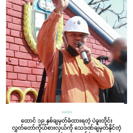
သတင်း
ထောင် ၁၉ နှစ်ချမှတ်ခံထားရတဲ့ ပဲခူးတိုင်း
လွှတ်တော်ကိုယ်စားလှယ်ကို သေဒဏ်ချမှတ်နိုင်တဲ့