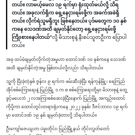
တယ်။ လာမယ့်မေလ ၁၉ ရက်မှာ ရုံးထုတ်မယ်လို့ သိရ
တယ်။ အခုလက်ရှိက ရှေ့နေငှားရမ်းဖို့က အခက်အခဲရှိ
တယ်။ လိုက်ရဲသူမရှိဘူး ဖြစ်နေတယ်။ ပုဒ်မတွေက ၁၀ နှစ်
ကနေ သေဒဏ်အထိ ချမှတ်နိုင်တော့ ရှေ့နေငှားရမ်းဖို့
ကြိုးစားနေပါတယ်”
လို့ မိသားစုနဲ့ နီးစပ်သူတဦးက ပြောပါ
တယ်။
အခု ထပ်မံချမှတ်လိုက်တဲ့အမှုဟာ ထောင်ဒဏ် ၁၀ နှစ်ကနေ သေဒဏ်
အထိ ချမှတ်နိုင်တဲ့အမှု ဖြစ်တယ်လို့လည်း သိရပါတယ်။
သူ့ကို ပြီးခဲ့တဲ့နှစ် ဇွန်လ ၉ ရက်က ဖမ်းဆီးခဲ့ပြီး ရန်ကုန်မြို့၊ ရေကြည်
အိုင်စစ်ကြောရေးနဲ့ ပြည်မြို့ ဒ.က.စ စစ်ကြောရေးတို့မှာ မိသားစုနဲ့ တွေ့
ခွင့်မပေးဘဲ ၂ လအကြာစစ်ဆေးခဲ့ပြီးနောက် ပြည်မြို့ အကျဉ်းထောင်
ကိုပို့ကာ ထောင်တွင်းတရားရုံးကနေ ၂၀၂၂ ခုနှစ်၊ ဒီဇင်ဘာလ ၁၉ ရက်
မှာ ထောင်ဒဏ် ၁၉ နှစ် ချမှတ်ခဲ့တာလို့ သိရပါတယ်။
ဦးကျော်ဇေယျဟာ ပဲခူးတိုင်း၊ ပြည်မြို့နယ် တိုင်းလွှတ်တော်