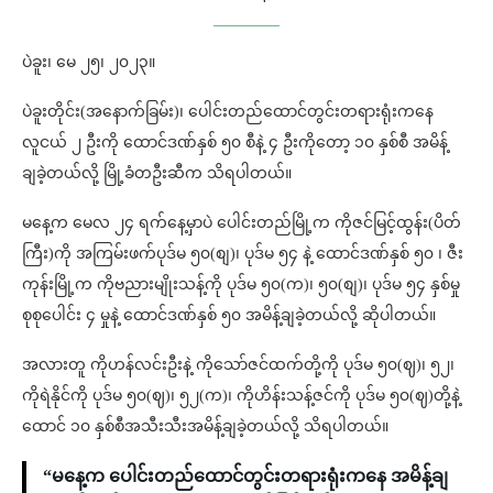
ပဲခူး၊ မေ ၂၅၊ ၂၀၂၃။
ပဲခူးတိုင်း(အနောက်ခြမ်း)၊ ပေါင်းတည်ထောင်တွင်းတရားရုံးကနေ
လူငယ် ၂ ဦးကို ထောင်ဒဏ်နှစ် ၅၀ စီနဲ့ ၄ ဦးကိုတော့ ၁၀ နှစ်စီ အမိန့်
ချခဲ့တယ်လို့ မြို့ခံတဦးဆီက သိရပါတယ်။
မနေ့က မေလ ၂၄ ရက်နေ့မှာပဲ ပေါင်းတည်မြို့က ကိုဇင်မြင့်ထွန်း(ပိတ်
ကြီး)ကို အကြမ်းဖက်ပုဒ်မ ၅၀(စျ)၊ ပုဒ်မ ၅၄ နဲ့ ထောင်ဒဏ်နှစ် ၅၀ ၊ ဇီး
ကုန်းမြို့က ကိုဗညားမျိုးသန့်ကို ပုဒ်မ ၅၀(က)၊ ၅၀(စျ)၊ ပုဒ်မ ၅၄ နှစ်မှု
စုစုပေါင်း ၄ မှုနဲ့ ထောင်ဒဏ်နှစ် ၅၀ အမိန့်ချခဲ့တယ်လို့ ဆိုပါတယ်။
အလားတူ ကိုဟန်လင်းဦးနဲ့ ကိုသော်ဇင်ထက်တို့ကို ပုဒ်မ ၅၀(ဈ)၊ ၅၂၊
ကိုရဲနိုင်ကို ပုဒ်မ ၅၀(ဈ)၊ ၅၂(က)၊ ကိုဟိန်းသန့်ဇင်ကို ပုဒ်မ ၅၀(ဈ)တို့နဲ့
ထောင် ၁၀ နှစ်စီအသီးသီးအမိန့်ချခဲ့တယ်လို့ သိရပါတယ်။
“မနေ့က ပေါင်းတည်ထောင်တွင်းတရားရုံးကနေ အမိန့်ချ