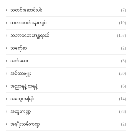
သတင်းဆောင်းပါး
(7)
သဘာဝပတ်ဝန်းကျင်
(19)
သဘာဝဘေးအန္တရာယ်
(137)
သရော်စာ
(2)
အက်ဆေး
(3)
အင်တာဗျူး
(20)
အညာရနံ့ စာရနံ့
(6)
အတွေးအမြင်
(14)
အထူးကဏ္ဍ
(78)
အမျိုးသမီးကဏ္ဍ
(2)