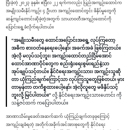
ပြီးခဲ့တဲ့ ၂၀၂၃ ခုနှစ်၊ ဧပြီလ ၂၂ ရက်ကလည်း ပြည်အကျဉ်းထောင်က
အမျိုးသမီးနိုင်/ကျဉ်း ၄ ဦးဟာ အကျဉ်းထောင်တွင်း ဖိနှိပ်မှုတွေကို
ဆန့်ကျင်တောင်းဆိုခဲ့တဲ့အတွက် သာယာဝတီအကျဉ်းထောင်ကို
ပြောင်းရွေ့ခံလိုက်ရပါတယ်။
“အမျိုးသမီးတွေ ထောင်အပြောင်းအရွေ့ လုပ်ကြတော့
အဓိက စားဝတ်နေရေးပေါ့နော်၊ အခက်အခဲ ဖြစ်ကြတယ်။
အဲ့လို မလုပ်သင့်ဘူး၊ အကျဉ်းထောင်တည်ငြိမ်အောင်
ထောင်အာဏာပိုင်တွေက စည်းရုံးရေးစွမ်းရည်နဲ့သာ
အုပ်ချုပ်သင့်တယ်။ နိုင်ငံရေးအကျဉ်းသား၊ အကျဉ်းသူဆို
တာ ယုံကြည်ချက်ကြောင့်သာ လုပ်ကြသူတွေဖြစ်တယ်၊ မှား
တာမှန်တာ တကိစ္စထားပေါ့နော်၊ အဲ့လိုလူတွေ မဖိနှိပ်သင့်
ဘူးလို့ မြင်ပါတယ်။”
လို့ နိုင်ငံရေးအကျဉ်းသားဟောင်း ကို
သန့်ဇင်ထက် ကပြောပါတယ်။
အာဏာသိမ်းမှုခေတ်အဆက်ဆက် ယုံကြည်ချက်တခုခုကြောင့်
အကျဉ်းချခံရတဲ့ အတိုက်အခိုက်အင်အားစုတွေကို နိုင်ငံရေး