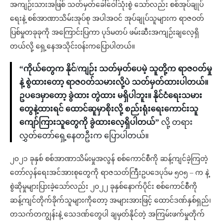
အကျဉ်းသားအဖြစ် သတ်မှတ်ခေါ်ဝေါ်သုံးစွဲ သော်လည်း စစ်အုပ်ချုပ်
ရေးနဲ့ စစ်အာဏာသိမ်းအုပ်စု အပါအဝင် အုပ်ချုပ်သူများက ရာဇဝတ်
ပြစ်မှုတခုခုကို အကြောင်းပြကာ ပုဒ်မတပ် ဖမ်းဆီးအကျဉ်းချလေ့ရှိ
တယ်လို့ ရှေ့နေအသိုင်းဝန်းကပြောပါတယ်။
“ကိုယ်တွေက နိုင်/ကျဉ်း သတ်မှတ်ပေမဲ့ သူတို့က ရာဇဝတ်မှု
နဲ့ စွဲထားတော့ ရာဇဝတ်သမားလို့ပဲ သတ်မှတ်ထားပါတယ်။
ဥပဒေမှာတော့ ခွဲထား တွဲထား မရှိပါဘူး။ နိုင်ငံရေးသမား
တွေနဲ့ထားရင် ထောင်ဆူမှာစိုးလို့ စည်းရုံးရေးကောင်းသူ
ကျော်ကြားသူတွေကို ခွဲထားလေ့ရှိပါတယ်”
လို့ တရား
လွှတ်တော်ရှေ့နေတဦးက ပြောပါတယ်။
၂၀၂၁ ခုနှစ် စစ်အာဏာသိမ်းမှုအလွန် စစ်ကောင်စီကို ဆန့်ကျင်ခဲ့ကြတဲ့
တော်လှန်ရေးအင်အားစုတွေကို ရာဇသတ်ကြီးဥပဒေပုဒ်မ ၅၀၅ – က နဲ့
စွဲဆိုမှုများပြားခဲ့သော်လည်း ၂၀၂၂ ခုနှစ်နောက်ပိုင်း စစ်ကောင်စီကို
ဆန့်ကျင်တိုက်ခိုက်သူများကိုတော့ အများအားဖြင့် ထောင်ဒဏ်နှစ်ရှည်၊
တသက်တကျွန်းနဲ့ သေဒဏ်တွေပါ ချမှတ်နိုင်တဲ့ အကြမ်းဖက်မှုတိုက်