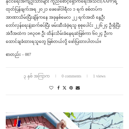
နိုင်ငံရေးအကျဥ်းသားများ ကူညီစောင့်ရှောက်ရေးအသင်း(AAPP)ရဲ့
ထုတ်ပြန်ချက်အရ ၂၀၂၁ ဖေဖေါ်ဝါရီလ ၁ ရက် စစ်တပ်က
အာဏာသိမ်းပြီးချိန်ကနေ အခုနှစ်မေလ ၂၂ ရက်အထိ နွေဦး
တော်လှန်ရေးနဲ့ဆက်စပ်ပြီး ဖမ်းဆီးခံခဲ့ရသူ စုစုပေါင်း ၂၂၆၂၄ ဦးရှိပြီး
အဲဒီအထဲက ၁၈၃၀၈ ဦး ထိန်းသိမ်းခံနေရဆဲဖြစ်ကာ ၆၀၂၄ ဦးက
ထောင်ချခံထားရသူတွေ ဖြစ်တယ်လို့ ဖော်ပြထားပါတယ်။
စာတည်း – 007
၃ နှစ် အကြာက
0 comments
1 views