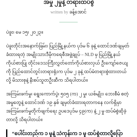
အမှု ၂မှုနဲ့ တရားထပ်စွဲ
written by
ခန့်အောင်
ပဲခူး၊ မေ ၁၅၊ ၂၀၂၃။
ပဲခူးတိုင်းအနောက်ခြမ်း၊ ပြည်မြို့နယ်က ပုဒ်မ ၆ ခုနဲ့ ထောင်ဒဏ်ချမှတ်
ခံထားရတဲ့ အမျိုးသားဒီမိုကရေစီအဖွဲ့ချုပ် – NLD မှ ပြည်မြို့နယ်
ကိုယ်စားပြု တိုင်းဒေသကြီးလွှတ်တော်ကိုယ်စားလှယ် ဦးကျော်ဇေယျ
ကို ပြည်ထောင်တွင်းတရားရုံးက ပုဒ်မ ၂ ခုနဲ့ ထပ်မံတရားစွဲထားတယ်
လို့ မိသားစုနဲ့ နီးစပ်သူတဦးဆီက သိရပါတယ်။
အကြမ်းဖက်မှု၊ ရွေးကောက်ပွဲ၊ ၅၀၅ (က) ၂ မှု၊ ယစ်မျိုး၊ ဘေးစီမံ စတဲ့
အမှုတွေနဲ့ ထောင်ဒဏ် ၁၉ နှစ် ချမှတ်ခံထားရတာကနေ လက်ရှိမှာ
အကြမ်းဖက်မှုတိုက်ဖျက်ရေး ဥပဒေပုဒ်မ ၄၉(က) နဲ့ ၂ မှု ထပ်မံစွဲဆိုခဲ့
တာလို့ သိရပါတယ်။
“ပေါင်းတည်က ၁ မှုနဲ့ သဲကုန်းက ၁ မှု ထပ်စွဲတာလို့ပြော