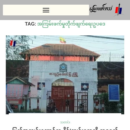
Home
»
အကြမ်းဖက်မှုတိုက်ဖျက်ရေးဥပဒေ
TAG:
အကြမ်းဖက်မှုတိုက်ဖျက်ရေးဥပဒေ
သတင်း