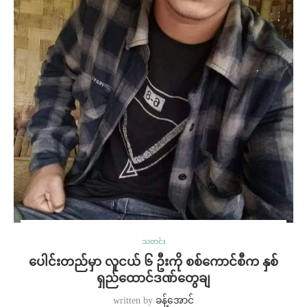
သတင်း
ပေါင်းတည်မှာ လူငယ် ၆ ဦးကို စစ်ကောင်စီက နှစ်
ရှည်ထောင်ဒဏ်တွေချ
written by
ခန့်အောင်