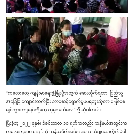
“ကလေးတွေ ကျန်းမာရေးဖွံ့ဖြိုးဖို့အတွက် ဆေးတိုက်ရတာ၊ ပြည်သူ့
အခြေပြုကျောင်းတက်ပြီး ဘာစောင့်ရှောက်မှုမှမရဘူးဆိုတာ မဖြစ်စေ
ချင်ဘူး။ ကျနော်တို့တွေ ကူမှရမယ်လေ”လို့ ဆိုပါတယ်။
ပြီးခဲ့တဲ့ ၂၀၂၂ ခုနှစ်၊ ဒီဇင်ဘာလ ၁၀ ရက်ကလည်း ကနီနယ်အတွင်းက
ကလေး ၅၀၀၀ ကျော်ကို ကနီသပိတ်အင်အားစုက သံချဆေးတိုက်ခဲ့ပါ