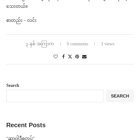
သေးတယ်။
စာတည်း – လင်း
၃ နှစ် အကြာက
0 comments
3 views
Search
SEARCH
Recent Posts
“ဆာဝါဒီစကပ်”