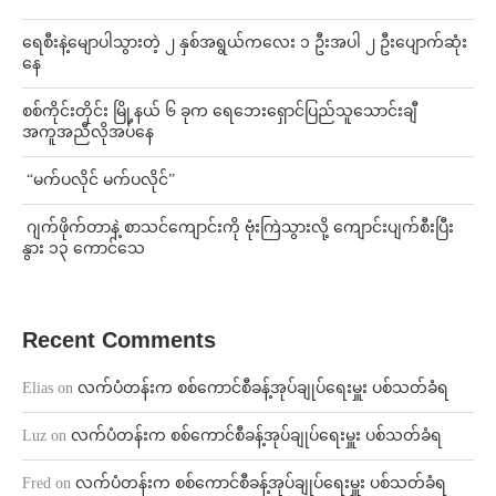
ရေစီးနဲ့မျောပါသွားတဲ့ ၂ နှစ်အရွယ်ကလေး ၁ ဦးအပါ ၂ ဦးပျောက်ဆုံး
နေ
စစ်ကိုင်းတိုင်း မြို့နယ် ၆ ခုက ရေဘေးရှောင်ပြည်သူသောင်းချီ
အကူအညီလိုအပ်နေ
⁨ ⁨“မက်ပလိုင် မက်ပလိုင်”
⁨⁩ ⁨ဂျက်ဖိုက်တာနဲ့ စာသင်ကျောင်းကို ဗုံးကြဲသွားလို့ ကျောင်းပျက်စီးပြီး
နွား ၁၃ ကောင်သေ
Recent Comments
Elias
on
လက်ပံတန်းက စစ်ကောင်စီခန့်အုပ်ချုပ်ရေးမှူး ပစ်သတ်ခံရ
Luz
on
လက်ပံတန်းက စစ်ကောင်စီခန့်အုပ်ချုပ်ရေးမှူး ပစ်သတ်ခံရ
Fred
on
လက်ပံတန်းက စစ်ကောင်စီခန့်အုပ်ချုပ်ရေးမှူး ပစ်သတ်ခံရ