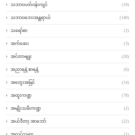
သဘာဝပတ်ဝန်းကျင်
(19)
သဘာဝဘေးအန္တရာယ်
(140)
သရော်စာ
(2)
အက်ဆေး
(3)
အင်တာဗျူး
(20)
အညာရနံ့ စာရနံ့
(6)
အတွေးအမြင်
(14)
အထူးကဏ္ဍ
(78)
အမျိုးသမီးကဏ္ဍ
(2)
အယ်ဒီတာ့ အာဘော်
(22)
အလုပ်သမား
(1)