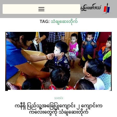
Home
»
သံချဆေးတိုက်
TAG:
သံချဆေးတိုက်
သတင်း
ကနီရှိ ပြည်သူ့အခြေပြုကျောင်း ၂ ကျောင်းက
ကလေးတွေကို သံချဆေးတိုက်