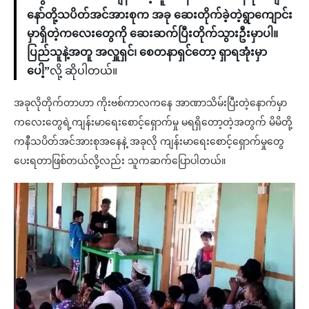
နော်တို့သပိတ်အင်အားစုက အခု ဆေးတိုက်ခဲ့တဲ့ရွာကျောင်း
မှာရှိတဲ့ကလေးတွေကို ဆေးဆက်ပြီးတိုက်သွားဦးမှာပါ။
ပြည်သူနဲ့အတူ အလှူရှင်၊ စေတနာရှင်တော့ ရှာရအုံးမှာ
ပေါ့”
လို့ ဆိုပါတယ်။
အခုလိုတိုက်တာဟာ ကိုးဗစ်ကာလကနေ အာဏာသိမ်းပြီးတဲ့နောက်မှာ
ကလေးတွေရဲ့ကျန်းမာရေးစောင့်ရှောက်မှု မရရှိတော့တဲ့အတွက် မိမိတို့
ကနီသပိတ်အင်အားစုအနေနဲ့ အခုလို ကျန်းမာရေးစောင့်ရှောက်မှုတွေ
ပေးရတာဖြစ်တယ်လို့လည်း သူကဆက်ပြောပါတယ်။