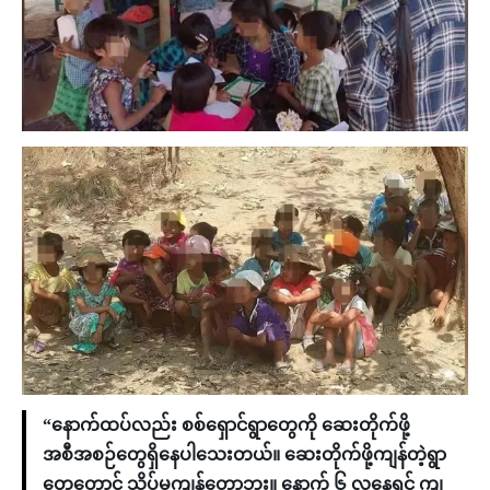
“နောက်ထပ်လည်း စစ်ရှောင်ရွာတွေကို ဆေးတိုက်ဖို့
အစီအစဉ်တွေရှိနေပါသေးတယ်။ ဆေးတိုက်ဖို့ကျန်တဲ့ရွာ
တွေတောင် သိပ်မကျန်တော့ဘူး။ နောက် ၆ လနေရင် ကျ