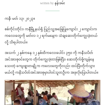
written by
နန်းခမ်း
ကနီ၊ မတ် ၁၃၊ ၂၀၂၃။
စစ်ကိုင်းတိုင်း၊ ကနီမြို့နယ်ရှိ ပြည်သူ့အခြေပြုကျောင်း ၂ ကျောင်းက
ကလေးတွေကို မတ်လ ၁၂ ရက်မနေ့က သံချဆေးတိုက်ကျွေးခဲ့တယ်
လို့ သိရပါတယ်။
အသက် ၂ နှစ်ကနေ ၁၂ နှစ်ထိကလေးပေါင်း ၃၅၀ ကို ကနီသပိတ်
အင်အားစုဝင်တွေက တိုက်ကျွေးခဲ့တာဖြစ်ပြီး၊ ဆေးတိုက်ဖို့ကျန်နေ
သေးတဲ့ ကျေးရွာတချို့က ကလေးတွေကိုလည်း ထပ်ပြီးတိုက်သွား
မယ်လို့ ကနီသပိတ်အင်အားစုမှာပါဝင်သူတဦးက အခုလိုပြောပါတယ်။