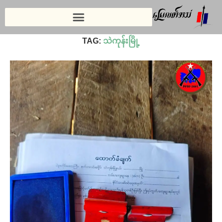
Home
»
သဲကုန်းမြို့
TAG:
သဲကုန်းမြို့