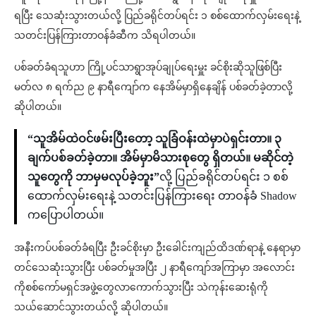
ရပြီး သေဆုံးသွားတယ်လို့ ပြည်ခရိုင်တပ်ရင်း ၁ စစ်ထောက်လှမ်းရေးနဲ့
သတင်းပြန်ကြားတာဝန်ခံဆီက သိရပါတယ်။
ပစ်ခတ်ခံရသူဟာ ကြို့ပင်သာရွာအုပ်ချုပ်ရေးမှူး ခင်စိုးဆိုသူဖြစ်ပြီး
မတ်လ ၈ ရက်ည ၉ နာရီကျော်က နေအိမ်မှာရှိနေချိန် ပစ်ခတ်ခဲ့တာလို့
ဆိုပါတယ်။
“သူအိမ်ထဲဝင်ဖမ်းပြီးတော့ သူခြံဝန်းထဲမှာပဲရှင်းတာ။ ၃
ချက်ပစ်ခတ်ခဲ့တာ။ အိမ်မှာမိသားစုတွေ ရှိတယ်။ မဆိုင်တဲ့
သူတွေကို ဘာမှမလုပ်ခဲ့ဘူး”
လို့ ပြည်ခရိုင်တပ်ရင်း ၁ စစ်
ထောက်လှမ်းရေးနဲ့ သတင်းပြန်ကြားရေး တာဝန်ခံ Shadow
ကပြောပါတယ်။
အနီးကပ်ပစ်ခတ်ခံရပြီး ဦးခင်စိုးမှာ ဦးခေါင်းကျည်ထိဒဏ်ရာနဲ့ နေရာမှာ
တင်သေဆုံးသွားပြီး ပစ်ခတ်မှုအပြီး ၂ နာရီကျော်အကြာမှာ အလောင်း
ကိုစစ်ကော်မရှင်အဖွဲ့တွေလာကောက်သွားပြီး သဲကုန်းဆေးရုံကို
သယ်ဆောင်သွားတယ်လို့ ဆိုပါတယ်။