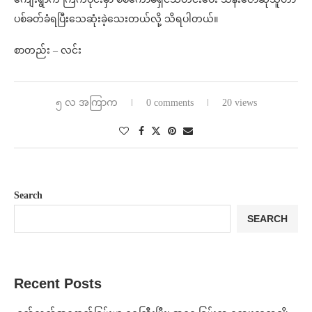
ပစ်ခတ်ခံရပြီးသေဆုံးခဲ့သေးတယ်လို့ သိရပါတယ်။
စာတည်း – လင်း
၅ လ အကြာက
0 comments
20 views
Search
SEARCH
Recent Posts