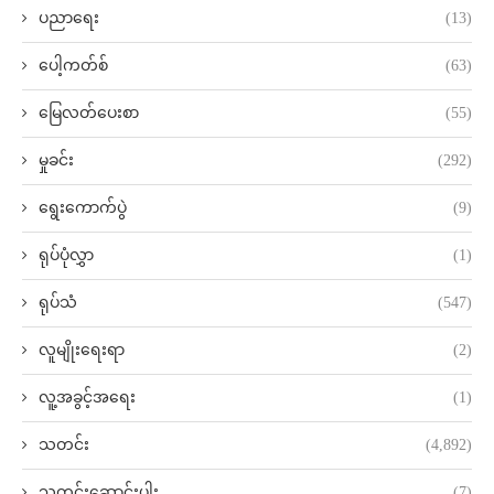
ပညာရေး
(13)
ပေါ့ကတ်စ်
(63)
မြေလတ်ပေးစာ
(55)
မှုခင်း
(292)
ရွေးကောက်ပွဲ
(9)
ရုပ်ပုံလွှာ
(1)
ရုပ်သံ
(547)
လူမျိုးရေးရာ
(2)
လူ့အခွင့်အရေး
(1)
သတင်း
(4,892)
သတင်းဆောင်းပါး
(7)