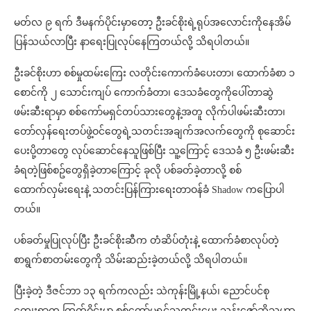
မတ်လ ၉ ရက် ဒီမနက်ပိုင်းမှာတော့ ဦးခင်စိုးရဲ့ရုပ်အလောင်းကိုနေအိမ်
ပြန်သယ်လာပြီး နာရေးပြုလုပ်နေကြတယ်လို့ သိရပါတယ်။
ဦးခင်စိုးဟာ စစ်မှုထမ်းကြေး လတိုင်းကောက်ခံပေးတာ၊ ထောက်ခံစာ ၁
စောင်ကို ၂ သောင်းကျပ် ကောက်ခံတာ၊ ဒေသခံတွေကိုပေါ်တာဆွဲ
ဖမ်းဆီးရာမှာ စစ်ကော်မရှင်တပ်သားတွေနဲ့အတူ လိုက်ပါဖမ်းဆီးတာ၊
တော်လှန်ရေးတပ်ဖွဲ့ဝင်တွေရဲ့သတင်းအချက်အလက်တွေကို စုဆောင်း
ပေးပို့တာတွေ လုပ်ဆောင်နေသူဖြစ်ပြီး သူ့ကြောင့် ဒေသခံ ၅ ဦးဖမ်းဆီး
ခံရတဲ့ဖြစ်စဥ်တွေရှိခဲ့တာကြောင့် ခုလို ပစ်ခတ်ခဲ့တာလို့ စစ်
ထောက်လှမ်းရေးနဲ့ သတင်းပြန်ကြားရေးတာဝန်ခံ Shadow ကပြောပါ
တယ်။
ပစ်ခတ်မှုပြုလုပ်ပြီး ဦးခင်စိုးဆီက တံဆိပ်တုံးနဲ့ ထောက်ခံစာလုပ်တဲ့
စာရွက်စာတမ်းတွေကို သိမ်းဆည်းခဲ့တယ်လို့ သိရပါတယ်။
ပြီးခဲ့တဲ့ ဒီဇင်ဘာ ၁၃ ရက်ကလည်း သဲကုန်းမြို့နယ်၊ ညောင်ပင်စု
ကျေးရွာက ကြက်ဝိုင်းမှာ စစ်ကော်မရှင်သတင်းပေး သန်းဇော်ဆိုသူဟာ