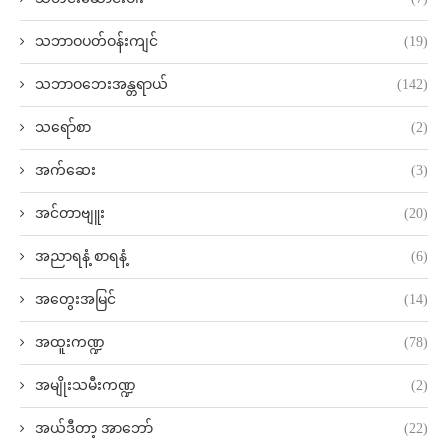
သဘာဝပတ်ဝန်းကျင်
(19)
သဘာဝဘေးအန္တရာယ်
(142)
သရော်စာ
(2)
အက်ဆေး
(3)
အင်တာဗျူး
(20)
အညာရနံ့ စာရနံ့
(6)
အတွေးအမြင်
(14)
အထူးကဏ္ဍ
(78)
အမျိုးသမီးကဏ္ဍ
(2)
အယ်ဒီတာ့ အာဘော်
(22)