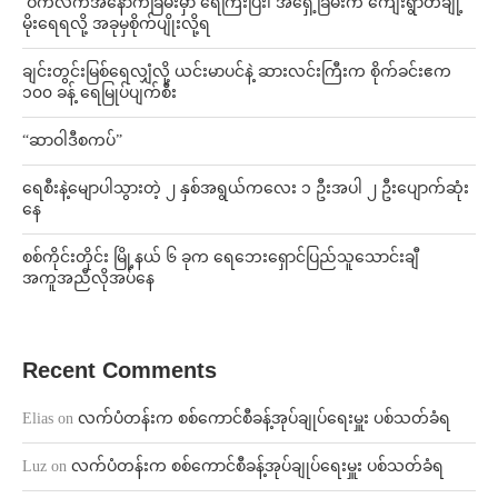
⁩ ⁨ဝက်လက်အနောက်ခြမ်းမှာ ရေကြီးပြီး၊ အရှေ့ခြမ်းက ကျေးရွာတချို့
မိုးရေရလို့ အခုမှစိုက်ပျိုးလို့ရ
ချင်းတွင်းမြစ်ရေလျှံလို့ ယင်းမာပင်နဲ့ ဆားလင်းကြီးက စိုက်ခင်းဧက
၁၀၀ ခန့် ရေမြုပ်ပျက်စီး
“ဆာဝါဒီစကပ်”
ရေစီးနဲ့မျောပါသွားတဲ့ ၂ နှစ်အရွယ်ကလေး ၁ ဦးအပါ ၂ ဦးပျောက်ဆုံး
နေ
စစ်ကိုင်းတိုင်း မြို့နယ် ၆ ခုက ရေဘေးရှောင်ပြည်သူသောင်းချီ
အကူအညီလိုအပ်နေ
Recent Comments
Elias
on
လက်ပံတန်းက စစ်ကောင်စီခန့်အုပ်ချုပ်ရေးမှူး ပစ်သတ်ခံရ
Luz
on
လက်ပံတန်းက စစ်ကောင်စီခန့်အုပ်ချုပ်ရေးမှူး ပစ်သတ်ခံရ