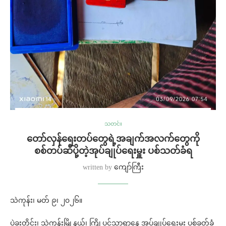
သတင်း
တော်လှန်ရေးတပ်တွေရဲ့အချက်အလက်တွေကို
စစ်တပ်ဆီပို့တဲ့အုပ်ချုပ်ရေးမှူး ပစ်သတ်ခံရ
written by
ကျော်ကြီး
သဲကုန်း၊ မတ် ၉၊ ၂၀၂၆။
ပဲခူးတိုင်း၊ သဲကုန်းမြို့နယ်၊ ကြို့ပင်သာရွာနေ အုပ်ချုပ်ရေးမှူး ပစ်ခတ်ခံ