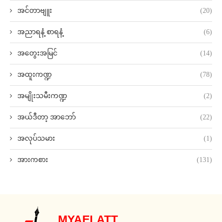
အင်တာဗျူး
(20)
အညာရနံ့ စာရနံ့
(6)
အတွေးအမြင်
(14)
အထူးကဏ္ဍ
(78)
အမျိုးသမီးကဏ္ဍ
(2)
အယ်ဒီတာ့ အာဘော်
(22)
အလုပ်သမား
(1)
အားကစား
(131)
MYAELATT