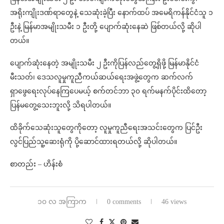
အရိုးကျိုးဒဏ်ရာတွေနဲ့ သေဆုံးခဲ့ပြီး နောက်ထပ် အမေရိကန်နိုင်ငံသူ ၁
ဦးနဲ့ မြန်မာအမျိုးသမီး ၁ ဦးတို့ ပျောက်ဆုံးနေဆဲ ဖြစ်တယ်လို့ ဆိုပါ
တယ်။
ပျောက်ဆုံးနေတဲ့ အမျိုးသမီး ၂ ဦးကိုပြန်လည်တွေ့ရှိဖို့ မြန်မာနိုင်ငံ
မီးသတ်၊ ဒေသလူမှုကူညီကယ်ဆယ်ရေးအဖွဲ့တွေက ဆက်လက်
ရှာဖွေရေးလုပ်နေကြပေမယ့် စက်တင်ဘာ ၃၀ ရက်မနက်ပိုင်းထိတော့
ပြန်မတွေ့သေးဘူးလို့ သိရပါတယ်။
ထိခိုက်သေဆုံးသူတွေကိုတော့ လူမှုကူညီရေးအသင်းတွေက ပြင်ဦး
လွင်ပြည်သူ့ဆေးရုံကို ပို့ဆောင်ထားရတယ်လို့ ဆိုပါတယ်။
စာတည်း – ဟိန်းစံ
၁၀ လ အကြာက
0 comments
46 views