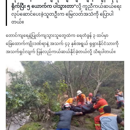
ရိုက်ပြီး ၅ ယောက်က ပါသွားတာ”
လို့ ကူညီကယ်ဆယ်ရေး
လုပ်ဆောင်ပေးခဲ့သူတဦးက မြေလတ်အသံကို ပြောပါ
တယ်။
တောင်ကျရေနဲ့ပြုတ်ကျသွားသူတွေထဲက ရေတံခွန် ၃ ထပ်မှာ
ခြေထောက်ကျိုးဒဏ်ရာနဲ့ အသက် ၄၃ နှစ်အရွယ် ရုရှားနိုင်ငံသားကို
အသက်ရှင်လျက် ပြန်လည်ကယ်ဆယ်နိုင်ခဲ့တယ်လို့ သိရပါတယ်။