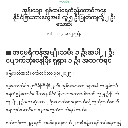
သတင်း
အုန်းချော၊ ရှစ်ထပ်ရေတံခွန်တောင်ကနေ
နိုင်ငံခြားသားတွေအပါ လူ ၅ ဦးပြုတ်ကျလို့ ၂ ဦး
သေဆုံး
written by
ကျော်ကြီး
◼ အမေရိကန်အမျိုးသမီး ၁ ဦးအပါ ၂ ဦး
ပျောက်ဆုံးနေပြီး ရုရှား ၁ ဦး အသက်ရှင်
မြေလတ်အသံ၊ စက်တင်ဘာ ၃၀၊ ၂၀၂၅ ။
မန္တလေးတိုင်း၊ ပုသိမ်ကြီးမြို့နယ်၊ အုန်းချောကျေးရွာအနီးက ရှစ်ထပ်
ရေတံခွန်တောင်ပေါ်ကနေ နိုင်ငံခြားသားတွေအပါအဝင် လူ ၅ ဦးပြုတ်
ကျပြီး ၂ ဦးသေဆုံးကာ ၂ ဦးပျောက်ဆုံးနေတယ်လို့ ကူညီကယ်ဆယ်
ရေးလုပ်ဆောင်ပေးနေသူတွေထံက သိရပါတယ်။
စက်တင်ဘာ ၂၉ ရက် ယမန်နေ့ နေ့လယ် ၂ နာရီခန့်မှာ ရှစ်ထပ်ရေတံခွန်