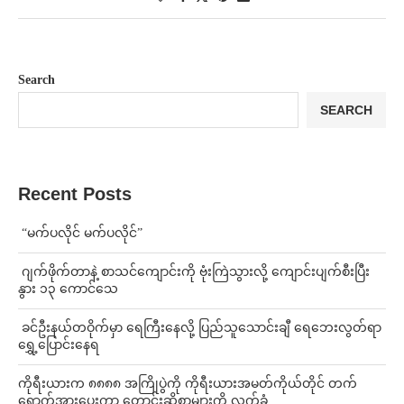
Search
SEARCH
Recent Posts
⁨ ⁨“မက်ပလိုင် မက်ပလိုင်”
⁨⁩ ⁨ဂျက်ဖိုက်တာနဲ့ စာသင်ကျောင်းကို ဗုံးကြဲသွားလို့ ကျောင်းပျက်စီးပြီး
နွား ၁၃ ကောင်သေ
⁩ ⁨ခင်ဦးနယ်တဝိုက်မှာ ရေကြီးနေလို့ ပြည်သူသောင်းချီ ရေဘေးလွတ်ရာ
ရွှေ့ပြောင်းနေရ
ကိုရီးယားက ၈၈၈၈ အကြိုပွဲကို ကိုရီးယားအမတ်ကိုယ်တိုင် တက်
ရောက်အားပေးကာ တောင်းဆိုစာများကို လက်ခံ