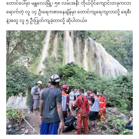
တောင်ပေါ်မှာ မန္တလေးမြို့၊ ၅၈ လမ်းအနီး ကိုယ်ပိုင်ကျောင်းတခုကလာ
ရောက်တဲ့ လူ ၁၄ ဦးရေကစားနေချိန်မှာ တောင်ကျရေကျလာလို့ ရေစီး
နဲ့အတူ လူ ၅ ဦးပြုတ်ကျခဲ့တာလို့ ဆိုပါတယ်။