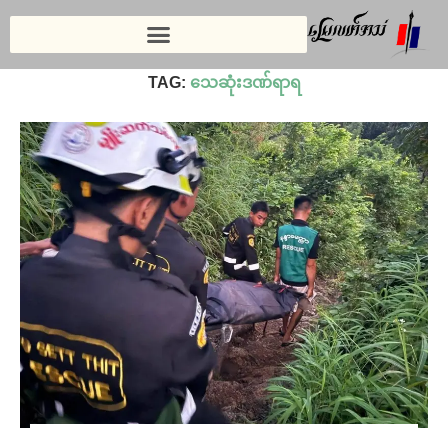
Home
»
သေဆုံးဒဏ်ရာရ
TAG:
သေဆုံးဒဏ်ရာရ