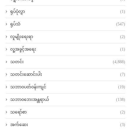
ရုပ်ပုံလွှာ
(1)
ရုပ်သံ
(547)
လူမျိုးရေးရာ
(2)
လူ့အခွင့်အရေး
(1)
သတင်း
(4,888)
သတင်းဆောင်းပါး
(7)
သဘာဝပတ်ဝန်းကျင်
(19)
သဘာဝဘေးအန္တရာယ်
(138)
သရော်စာ
(2)
အက်ဆေး
(3)