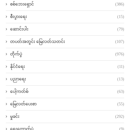
စစ်ဘေးရှောင်
(386)
စီးပွားရေး
(15)
ဆောင်းပါး
(79)
တပတ်အတွင်း မြေလတ်သတင်း
(107)
တိုက်ပွဲ
(976)
နိုင်ငံရေး
(11)
ပညာရေး
(13)
ပေါ့ကတ်စ်
(63)
မြေလတ်ပေးစာ
(55)
မှုခင်း
(292)
ရွေးကောက်ပွဲ
(9)