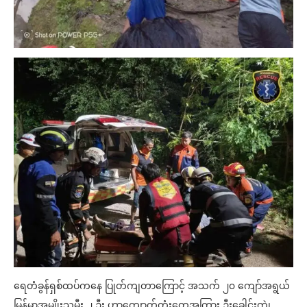
ရေတံခွန်ရှစ်ထပ်ကနေ ပြုတ်ကျတာကြောင့် အသက် ၂၀ ကျော်အရွယ်
မြန်မာအမျိုးသမီး ၂ ဦး ဟာကျောက်တုံးတွေအကြား ဦးခေါင်းကွဲ၊