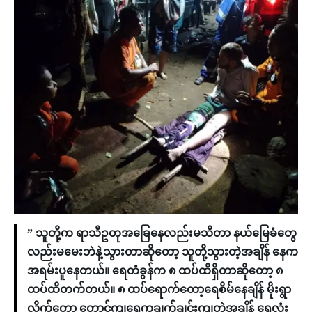
” သူတို့က ရာသီဥတုအခြေနေလည်းမသိတာ နယ်မြေခံတွေ
လည်းမမေးဘဲနဲ့သွားတာဆိုတော့ သူတို့သွားတဲ့အချိန် နေက
အရမ်းပူနေတယ်။ ရေတံခွန်က ၈ ထပ်ထိရှိတာဆိုတော့ ၈
ထပ်ထိတက်တယ်။ ၈ ထပ်ရောက်တော့ရေစိမ်နေချိန် မိုးရွာ
လိုက်တော့ တောင်ကျရေကချက်ချင်းကျတဲ့အချိန် ရေလုံး