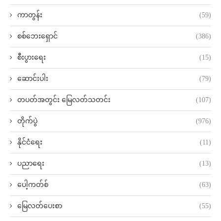
ကာတွန်း
(59)
စစ်ဘေးရှောင်
(386)
စီးပွားရေး
(15)
ဆောင်းပါး
(79)
တပတ်အတွင်း မြေလတ်သတင်း
(107)
တိုက်ပွဲ
(976)
နိုင်ငံရေး
(11)
ပညာရေး
(13)
ပေါ့ကတ်စ်
(63)
မြေလတ်ပေးစာ
(55)