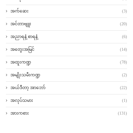
အက်ဆေး
(3)
အင်တာဗျူး
(20)
အညာရနံ့ စာရနံ့
(6)
အတွေးအမြင်
(14)
အထူးကဏ္ဍ
(78)
အမျိုးသမီးကဏ္ဍ
(2)
အယ်ဒီတာ့ အာဘော်
(22)
အလုပ်သမား
(1)
အားကစား
(131)