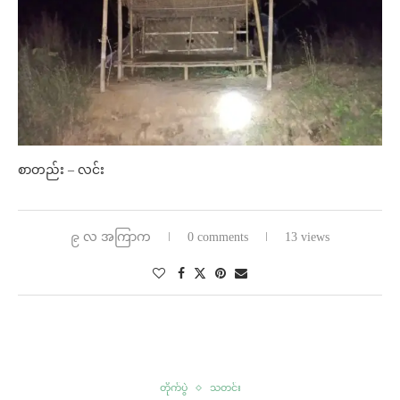
စာတည်း – လင်း
၉ လ အကြာက
0 comments
13 views
တိုက်ပွဲ
သတင်း