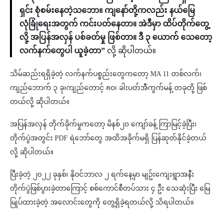
ရှင်း စုံစမ်းနေတဲ့သဘော။ ကျနော်တို့ကလည်း နယ်မြေ
လုံခြုံရေးအတွက် ကင်းပတ်နေတာ။ အဲဒီမှာ ထိပ်တိုက်တွေ့
လို့ အပြန်အလှန် ပစ်ခတ်မှု ဖြစ်တာ။ ဒီ ၃ ယောက် သေတော့
လက်နက်တွေပါ ယူခဲ့တာ”
လို့ ဆိုပါတယ်။
သိမ်ဆည်းရရှိခဲ့တဲ့ လက်နက်ပစ္စည်းတွေကတော့ MA 11 တစ်လက်၊
ကျည်ဘောက် ၃ ခု၊ကျည်တောင့် ၈၀၊ ခါးပတ်အီကွက်မန့် တခုတို့ ဖြစ်
တယ်လို့ ဆိုပါတယ်။
အပြန်အလှန် တိုက်ခိုက်မှုကတော့ မိနစ်၂၀ ကျော်ခန့် ကြာမြင့်ခဲ့ပြီး၊
တိုက်ပွဲအတွင်း PDF ရဲဘော်တွေ အထိအခိုက်မရှိ ပြန်ဆုတ်နိုင်ခဲ့တယ်
လို့ ဆိုပါတယ်။
ပြီးခဲ့တဲ့ ၂၀၂၂ ခုနှစ်၊ နိုဝင်ဘာလ ၂ ရက်နေ့မှာ မျဥ်းကျေးရွာအနီး
တိုက်ပွဲဖြစ်ပွားခဲ့တာကြောင့် စစ်ကောင်စီတပ်သား ၄ ဦး သေဆုံးပြီး မြေ
မြုပ်ထားခဲ့တဲ့ အလောင်းတွေကို တွေ့ရှိခဲ့ရတယ်လို့ သိရပါတယ်။