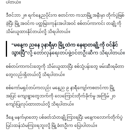
ပါတယ်။
ဒီဇင်ဘာ ၂‌‌၈ ရက်နေ့ညပိုင်းက စတင်ကာ ကသာမြို့အနီးမှာ တိုက်ပွဲဖြစ်
ခဲ့ပြီး မြို့အဝင်က ပတ္တမြားကုန်းအပါအဝင် စစ်တပ်ကာကင်း တချို့ကို
သိမ်းယူထားနိုင်တယ်လို့ သိရပါတယ်။
“မနေ့က ညနေ ၃နာရီမှာ မြို့ထဲက နေရာတချို့ကို ဝင်နိုင်
သွားပြီ”
လို့ တော်လှန်ရေးတပ်ဖွဲ့ဝင်တဦးဆီက သိရပါတယ်။
စစ်တပ်ကာကင်းတွေကို သိမ်းယူထားပြီး စစ်သုံ့ပန်းတွေ ဖမ်းဆီးရမိတာ
တွေလည်းရှိတယ်လို့ သိရပါတယ်။
စစ်ကော်မရှင်တပ်ကလည်း မနေ့ည ၉ နာရီကျော်ကစတင်ကာ မြို့
အပြင် ကျေးရွာတွေဘက်ကို လေကြောင်းတိုက်ခိုက်မှု အကြိမ် ၂၀
ကျော်ပြုလုပ်ထားတယ်လို့ သိရပါတယ်။
ဒီနေ့ မနက်မှာတော့ ပစ်ခတ်သံတချို့ကြားရပြီး မနေ့ကလောက်တိုက်ပွဲ
ပြင်းထန်သံမကြားရဘူးလို့ မြို့ခံတဦးက ပြောပါတယ်။