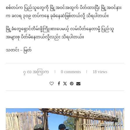
စစ်တပ်က ပြည်သူတွေကို မြို့အဝင်အထွက် ပိတ်ထားပြီး မြို့အဝင်နား
က ခလရ ၃၀၉ တပ်ကနေ ခုခံနေဆဲဖြစ်တယ်လို့ သိရပါတယ်။
မြို့ခံတွေရှောင်တိမ်းဖို့ကြိုးစားပေမယ့် လမ်းပိတ်နေတာမို့ ပြည်သူ
အများစု ပိတ်မိနေတယ်လို့လည်း သိရပါတယ်။
သတင်း – မြတ်
၇ လ အကြာက
0 comments
18 views