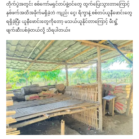
တိုက်ပွဲအတွင်း စစ်ကော်မရှင်တပ်ဖွဲ့ဝင်တွေ ထွက်ပြေးသွားတာကြောင့်
နှစ်ဖက်အထိအခိုက်မရှိခဲ့ဘဲ ကျည်၊ ငွေ၊ ရိက္ခာနဲ့ စစ်တပ်ယူနီဖောင်းတွေ
ရရှိခဲ့ပြီး ယူနီဖောင်းတွေကိုတော့ မသယ်ယူနိုင်တာကြောင့် မီးရှို့
ဖျက်ဆီးပစ်ခဲ့တယ်လို့ သိရပါတယ်။