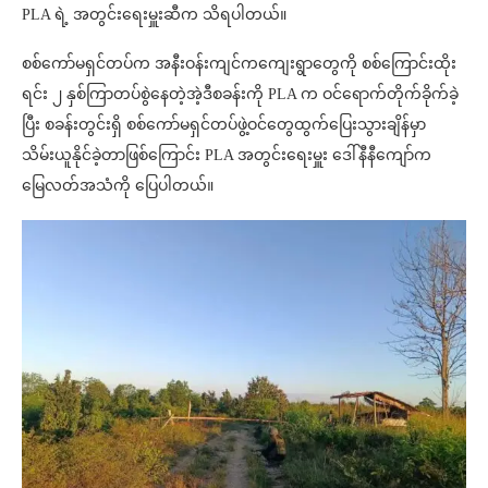
PLA ရဲ့ အတွင်းရေးမှူးဆီက သိရပါတယ်။
စစ်ကော်မရှင်တပ်က အနီးဝန်းကျင်ကကျေးရွာတွေကို စစ်ကြောင်းထိုး
ရင်း ၂ နှစ်ကြာတပ်စွဲနေတဲ့အဲ့ဒီစခန်းကို PLA က ဝင်ရောက်တိုက်ခိုက်ခဲ့
ပြီး စခန်းတွင်းရှိ စစ်ကော်မရှင်တပ်ဖွဲ့ဝင်တွေထွက်ပြေးသွားချိန်မှာ
သိမ်းယူနိုင်ခဲ့တာဖြစ်ကြောင်း PLA အတွင်းရေးမှူး ဒေါ်နီနီကျော်က
မြေလတ်အသံကို ပြေပါတယ်။