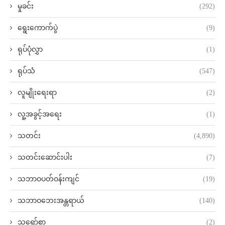
မှုခင်း
(292)
ရွေးကောက်ပွဲ
(9)
ရုပ်ပုံလွှာ
(1)
ရုပ်သံ
(547)
လူမျိုးရေးရာ
(2)
လူ့အခွင့်အရေး
(1)
သတင်း
(4,890)
သတင်းဆောင်းပါး
(7)
သဘာဝပတ်ဝန်းကျင်
(19)
သဘာဝဘေးအန္တရာယ်
(140)
သရော်စာ
(2)