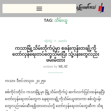
Home
»
သိမ်းယူ
TAG:
သိမ်းယူ
တိုက်ပွဲ
သတင်း
ကသာမြို့သိမ်းတိုက်ပွဲမှာ စခန်းကုန်းတချို့ကို
တော်လှန်ရေးတပ်တွေသိမ်းပြီး သုံ့ပန်းတွေလည်း
ဖမ်းမိထား
written by
MLAT
ကသာ၊ ဒီဇင်ဘာ၃၀၊ ၂၀၂၅။
စစ်ကိုင်းတိုင်း၊ ကသာမြို့မှာ မြို့သိမ်းတိုက်ပွဲ ဆက်လက်ပြင်းထန်နေပြီး
တော်လှန်ရေးတပ်တွေက နေရာတချို့ကိုသိမ်းယူထားကာ စစ်သုံ့ပန်း
တွေလည်းဖမ်းဆီးရရှိထားတယ်လို့ တော်လှန်ရေးတပ်တွေဆီက သိရ