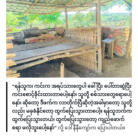
“ရန်သူက၊ ကင်းက အရပ်သားတွေပါ ခေါ်ပြီး ပေါ်တာဆွဲပြီး
ကင်းစောင့်ခိုင်းထားတာပေါ့နော်၊ သူတို့ စစ်သားတွေရောပေါ့
နော်၊ ဆိုတော့ ဒီဖက်က လာတိုက်ပြီဆိုတဲ့အခါမှာတော့ သူတို့
လည်း မခုခံနိုင်တော့ ထွက်ပြေးသွားတာပေါ့။ ရန်သူဘက်က
ထွက်ပြေးသွားတယ်၊ ထွက်ပြေးသွားတော့ ကျည်ဖောက်
စရာ မလိုဘူးပေါ့နော်”
လို့ ဒေါ်နီနီကျော်က ပြောပါတယ်။