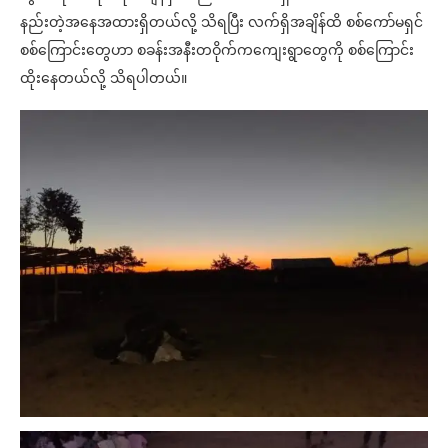
နည်းတဲ့အနေအထားရှိတယ်လို့ သိရပြီး လက်ရှိအချိန်ထိ စစ်ကော်မရှင်
စစ်ကြောင်းတွေဟာ စခန်းအနီးတဝိုက်ကကျေးရွာတွေကို စစ်ကြောင်း
ထိုးနေတယ်လို့ သိရပါတယ်။