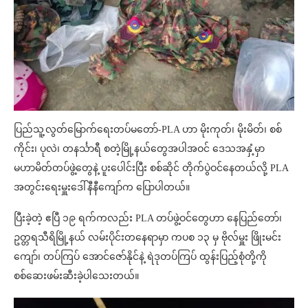
ပြည်သူ့လွတ်မြောက်ရေးတပ်မတော်-PLA ဟာ မိုးကုတ်၊ မိုးမိတ်၊ စစ်
ကိုင်း၊ ပုလဲ၊ တနင်္သာရီ စတဲ့မြို့နယ်တွေအပါအဝင် ဒေသအနှံ့မှာ
မဟာမိတ်တပ်ဖွဲ့တွေနဲ့ ပူးပေါင်းပြီး စစ်ဆိုင် တိုက်ပွဲဝင်နေတယ်လို့ PLA
အတွင်းရေးမှူးဒေါ်နီနီကျော်က ပြောပါတယ်။
ပြီးခဲ့တဲ့ ဧပြီ ၁၉ ရက်ကလည်း PLA တပ်ဖွဲ့ဝင်တွေဟာ နေပြည်တော်၊
ဥတ္တရသီရိမြို့နယ် လမ်းပိုင်းတနေရာမှာ ကပစ ၁၃ မှ ဗိုလ်မှူး ဖြိုးမင်း
ကျော်၊ တပ်ကြပ် အောင်ဇော်နိုင်နဲ့ ရဲဒုတပ်ကြပ် ထွန်းပြည့်စုံတို့ကို
စစ်ဆေးဖမ်းဆီးခဲ့ပါသေးတယ်။