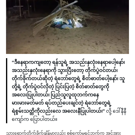
“ဒီနေရာကကျတော့ ရန်သူရဲ့ အသည်းနှလုံးနေရာပေါ့နော်၊
အသည်းနှလုံးနေရာကို သွားပြီးတော့ တိုက်ပွဲဝင်တယ်၊
တိုက်ခိုက်တယ်ဆိုတဲ့ ရဲဘော်တွေရဲ့ စိတ်ဓာတ်ပေါ့နော်၊ သူ
တို့ရဲ့ တိုက်ပွဲဝင်လိုတဲ့ ပြင်းပြတဲ့ စိတ်ဓာတ်တွေကို
အလေးပြုပါတယ်၊ ပြည်သူလူထုဘက်ကနေ
မားမားမတ်မတ် ရပ်တည်ပေးချင်တဲ့ ရဲဘော်တွေရဲ့
ရဲစွမ်းသတ္တိကိုလည်းလေ အလေးနီပြုပါတယ်၊”
လို့ ဒေါ်နီနီ
ကျော်က ပြောပါတယ်။
သွားရောက်တိုက်ခိုက်ချိန်မှာလည်း စစ်ကော်မရှင်ဘက်က အင်အား