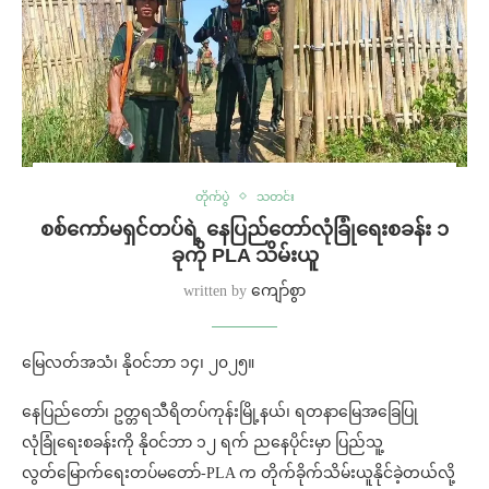
တိုက်ပွဲ
သတင်း
စစ်ကော်မရှင်တပ်ရဲ့ နေပြည်တော်လုံခြုံရေးစခန်း ၁
ခုကို PLA သိမ်းယူ
written by
ကျော်စွာ
မြေလတ်အသံ၊ နိုဝင်ဘာ ၁၄၊ ၂၀၂၅။
နေပြည်တော်၊ ဥတ္တရသီရိတပ်ကုန်းမြို့နယ်၊ ရတနာမြေအခြေပြု
လုံခြုံရေးစခန်းကို နိုဝင်ဘာ ၁၂ ရက် ညနေပိုင်းမှာ ပြည်သူ့
လွတ်မြောက်ရေးတပ်မတော်-PLA က တိုက်ခိုက်သိမ်းယူနိုင်ခဲ့တယ်လို့