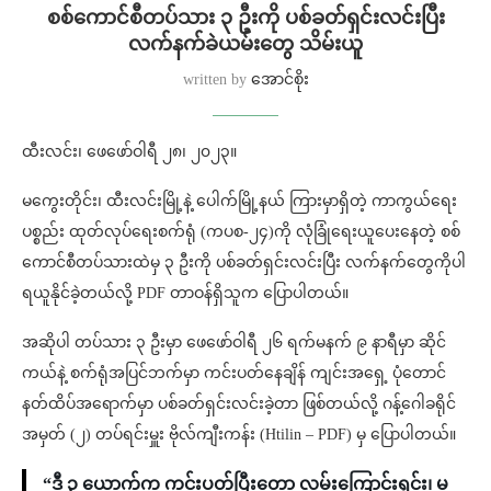
စစ်ကောင်စီတပ်သား ၃ ဦးကို ပစ်ခတ်ရှင်းလင်းပြီး
လက်နက်ခဲယမ်းတွေ သိမ်းယူ
written by
အောင်စိုး
ထီးလင်း၊ ဖေဖော်ဝါရီ ၂၈၊ ၂၀၂၃။
မကွေးတိုင်း၊ ထီးလင်းမြို့နဲ့ ပေါက်မြို့နယ် ကြားမှာရှိတဲ့ ကာကွယ်ရေး
ပစ္စည်း ထုတ်လုပ်ရေးစက်ရုံ (ကပစ-၂၄)ကို လုံခြုံရေးယူပေးနေတဲ့ စစ်
ကောင်စီတပ်သားထဲမှ ၃ ဦးကို ပစ်ခတ်ရှင်းလင်းပြီး လက်နက်တွေကိုပါ
ရယူနိုင်ခဲ့တယ်လို့ PDF တာဝန်ရှိသူက ပြောပါတယ်။
အဆိုပါ တပ်သား ၃ ဦးမှာ ဖေဖော်ဝါရီ ၂၆ ရက်မနက် ၉ နာရီမှာ ဆိုင်
ကယ်နဲ့ စက်ရုံအပြင်ဘက်မှာ ကင်းပတ်နေချိန် ကျင်းအရှေ့ ပုံတောင်
နတ်ထိပ်အရောက်မှာ ပစ်ခတ်ရှင်းလင်းခဲ့တာ ဖြစ်တယ်လို့ ဂန့်ဂေါခရိုင်
အမှတ် (၂) တပ်ရင်းမှူး ဗိုလ်ကျီးကန်း (Htilin – PDF) မှ ပြောပါတယ်။
“ဒီ ၃ ယောက်က ကင်းပတ်ပြီးတော့ လမ်းကြောင်းရှင်း၊ မ