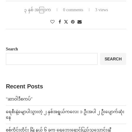
၃ နှစ် အကြာက
0 comments
3 views
Search
SEARCH
Recent Posts
“ဆာဝါဒီစကပ်”
ရေစီးနဲ့မျောပါသွားတဲ့ ၂ နှစ်အရွယ်ကလေး ၁ ဦးအပါ ၂ ဦးပျောက်ဆုံး
နေ
စစ်ကိုင်းတိုင်း မြို့နယ် ၆ ခုက ရေဘေးရှောင်ပြည်သူသောင်းချီ