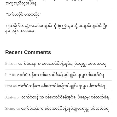
အကူအညီလိုအပ်နေ
⁨ ⁨“မက်ပလိုင် မက်ပလိုင်”
⁨⁩ ⁨ဂျက်ဖိုက်တာနဲ့ စာသင်ကျောင်းကို ဗုံးကြဲသွားလို့ ကျောင်းပျက်စီးပြီး
နွား ၁၃ ကောင်သေ
Recent Comments
Elias
on
လက်ပံတန်းက စစ်ကောင်စီခန့်အုပ်ချုပ်ရေးမှူး ပစ်သတ်ခံရ
Luz
on
လက်ပံတန်းက စစ်ကောင်စီခန့်အုပ်ချုပ်ရေးမှူး ပစ်သတ်ခံရ
Fred
on
လက်ပံတန်းက စစ်ကောင်စီခန့်အုပ်ချုပ်ရေးမှူး ပစ်သတ်ခံရ
Austyn
on
လက်ပံတန်းက စစ်ကောင်စီခန့်အုပ်ချုပ်ရေးမှူး ပစ်သတ်ခံရ
Sidney
on
လက်ပံတန်းက စစ်ကောင်စီခန့်အုပ်ချုပ်ရေးမှူး ပစ်သတ်ခံရ