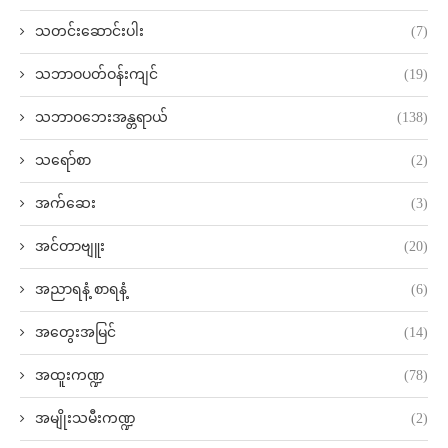
သတင်းဆောင်းပါး
(7)
သဘာဝပတ်ဝန်းကျင်
(19)
သဘာဝဘေးအန္တရာယ်
(138)
သရော်စာ
(2)
အက်ဆေး
(3)
အင်တာဗျူး
(20)
အညာရနံ့ စာရနံ့
(6)
အတွေးအမြင်
(14)
အထူးကဏ္ဍ
(78)
အမျိုးသမီးကဏ္ဍ
(2)