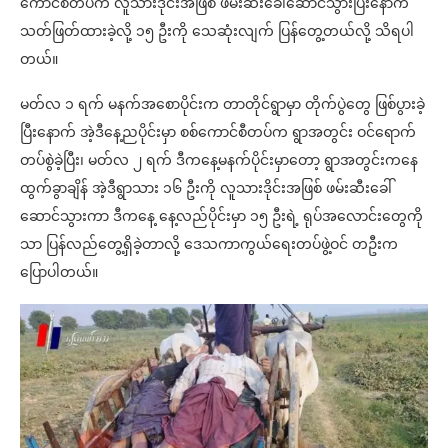
ကောင်စီတပ်က လူသားဒိုင်းအဖြစ် ဖမ်းဆီးခေါ်ဆောင်သွားပြီးနောက်
သတ်ဖြတ်ထားခဲ့လို့ ၁၅ ဦးကို သေဆုံးလျက် ပြန်တွေ့တယ်လို့ သိရပါ
တယ်။
မတ်လ ၁ ရက် မနက်အစောပိုင်းက တာတိုင်ရွာမှာ တိုက်ပွဲတွေ ဖြစ်ပွားခဲ့
ပြီးနောက် အဲ့ဒီနေ့ညပိုင်းမှာ စစ်ကောင်စီတပ်က ရွာအတွင်း ဝင်ရောက်
တပ်စွဲခဲ့ပြီး၊ မတ်လ ၂ ရက် ဒီကနေ့မနက်ပိုင်းမှာတော့ ရွာအတွင်းကနေ
ထွက်ခွာချိန် အဲ့ဒီရွာသား ၁၆ ဦးကို လူသားဒိုင်းအဖြစ် ဖမ်းဆီးခေါ်
ဆောင်သွားကာ ဒီကနေ့ နေ့လည်ပိုင်းမှာ ၁၅ ဦးရဲ့ ရုပ်အလောင်းတွေကို
သာ ပြန်လည်တွေ့ရှိခဲ့တာလို့ ဒေသကာကွယ်ရေးတပ်ဖွဲ့ဝင် တဦးက
ပြောပါတယ်။