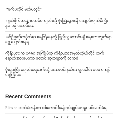
⁨ ⁨“မက်ပလိုင် မက်ပလိုင်”
⁨⁩ ⁨ဂျက်ဖိုက်တာနဲ့ စာသင်ကျောင်းကို ဗုံးကြဲသွားလို့ ကျောင်းပျက်စီးပြီး
နွား ၁၃ ကောင်သေ
⁩ ⁨ခင်ဦးနယ်တဝိုက်မှာ ရေကြီးနေလို့ ပြည်သူသောင်းချီ ရေဘေးလွတ်ရာ
ရွှေ့ပြောင်းနေရ
ကိုရီးယားက ၈၈၈၈ အကြိုပွဲကို ကိုရီးယားအမတ်ကိုယ်တိုင် တက်
ရောက်အားပေးကာ တောင်းဆိုစာများကို လက်ခံ
⁨မိုးများပြီး ချောင်းရေတက်လို့ ကောလင်းနယ်က ရွာပေါင်း ၁၀၀ ကျော်
ရေကြီးနေ
Recent Comments
Elias
on
လက်ပံတန်းက စစ်ကောင်စီခန့်အုပ်ချုပ်ရေးမှူး ပစ်သတ်ခံရ