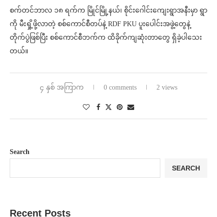
စက်တင်ဘာလ ၁၈ ရက်က မြိုင်မြို့နယ်၊ စိုင်းဂေါင်းကျေးရွာအနီးမှာ ရွာ
ကို မီးရှို့ဖို့လာတဲ့ စစ်ကောင်စီတပ်နဲ့ RDF PKU ပူးပေါင်းအဖွဲ့တွေနဲ့
တိုက်ပွဲဖြစ်ပြီး စစ်ကောင်စီဘက်က ထိခိုက်ကျဆုံးတာတွေ ရှိခဲ့ပါသေး
တယ်။
၄ နှစ် အကြာက
0 comments
2 views
Search
SEARCH
Recent Posts