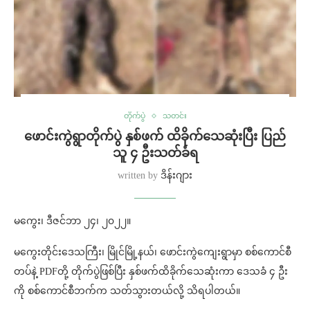
တိုက်ပွဲ
သတင်း
ဖောင်းကွဲရွာတိုက်ပွဲ နှစ်ဖက် ထိခိုက်သေဆုံးပြီး ပြည်
သူ ၄ ဦးသတ်ခံရ
written by
ဒိန်းဂျား
မကွေး၊ ဒီဇင်ဘာ ၂၄၊ ၂၀၂၂။
မကွေးတိုင်းဒေသကြီး၊ မြိုင်မြို့နယ်၊ ဖောင်းကွဲကျေးရွာမှာ စစ်ကောင်စီ
တပ်နဲ့ PDFတို့ တိုက်ပွဲဖြစ်ပြီး နှစ်ဖက်ထိခိုက်သေဆုံးကာ ဒေသခံ ၄ ဦး
ကို စစ်ကောင်စီဘက်က သတ်သွားတယ်လို့ သိရပါတယ်။