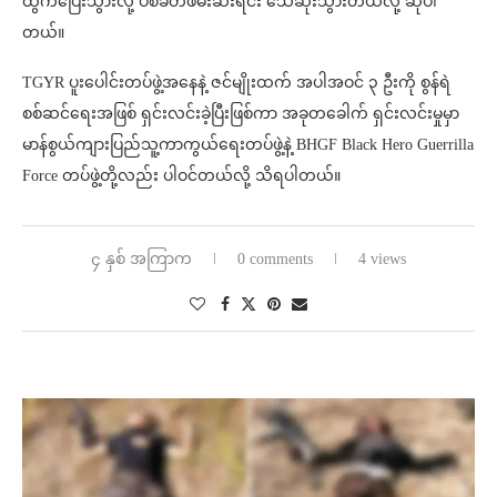
ထွက်ပြေးသွားလို့ ပစ်ခတ်ဖမ်းဆီးရင်း သေဆုံးသွားတယ်လို့ ဆိုပါ
တယ်။
TGYR ပူးပေါင်းတပ်ဖွဲ့အနေနဲ့ ဇင်မျိုးထက် အပါအဝင် ၃ ဦးကို စွန်ရဲ
စစ်ဆင်ရေးအဖြစ် ရှင်းလင်းခဲ့ပြီးဖြစ်ကာ အခုတခေါက် ရှင်းလင်းမှုမှာ
မာန်စွယ်ကျားပြည်သူ့ကာကွယ်ရေးတပ်ဖွဲ့နဲ့ BHGF Black Hero Guerrilla
Force တပ်ဖွဲ့တို့လည်း ပါဝင်တယ်လို့ သိရပါတယ်။
၄ နှစ် အကြာက
0 comments
4 views