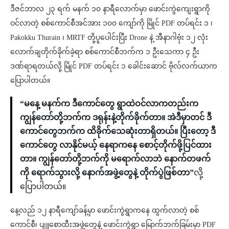
ဒီဇင်ဘာလ ၂၃ ရက် မနက် ၁၀ နာရီလောက်မှာ ဖောင်းကွဲကျေးရွာကို
ဝင်လာတဲ့ စစ်ကောင်စီအင်အား ၁၀၀ ကျော်ကို မြိုင် PDF တပ်ရင်း ၁ ၊
Pakokku Thurain ၊ MRTF တို့ပူပေါင်းပြီး Drone နဲ့ အီနာဂါဗုံး ၁၂ လုံး
လောက်ချတိုက်ခိုက်ခဲ့ရာ စစ်ကောင်စီဘက်က ၁ ဦးသေကာ ၄ ဦး
ဒဏ်ရာရတယ်လို့ မြိုင် PDF တပ်ရင်း ၁ ခေါင်းဆောင် ဗိုလ်လက်ယာက
ပြောပါတယ်။
“မနေ့ မနက်က ဒီကောင်တွေ ရွာထဲဝင်လာကတည်းက
ကျွန်တော်တို့ဘက်က ဒရုန်းနဲ့တိုက်ခိုက်တာ။ အဲဒီမှာတင် ဒီ
ကောင်တွေဘက်က ထိခိုက်သေဆုံးတာရှိတယ်။ ပြီးတော့ ဒီ
ကောင်တွေ လာနိုင်မယ့် နေရာကနေ စောင့်တိုက်ဖို့ပြင်ထား
တာ။ ကျွန်တော်တို့ဘက်ကို မရောက်လာဘဲ နောက်တဖက်
ကို ရောက်သွားလို့ နောက်အဖွဲ့တွေနဲ့ တိုက်ပွဲ​ဖြစ်တာ”
လို့
ပြောပါတယ်။
နေ့လည် ၁၂ နာရီကျော်ခန့်မှာ ဖောင်းကွဲရွာကနေ ထွက်လာတဲ့ စစ်
ကောင်စီ၊ ပျူစောထီးအဖွဲ့တွေနဲ့ ဖောင်းကွဲရွာ မြောက်ဘက်ခြမ်းမှာ PDF