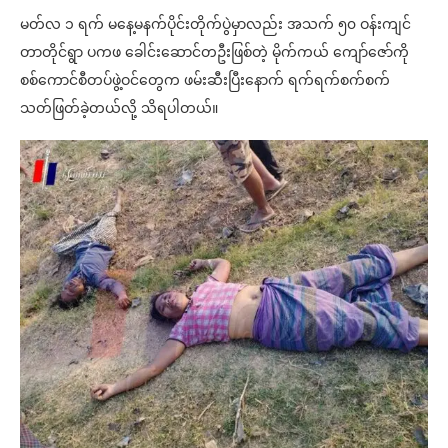
မတ်လ ၁ ရက် မနေ့မနက်ပိုင်းတိုက်ပွဲမှာလည်း အသက် ၅၀ ဝန်းကျင်
တာတိုင်ရွာ ပကဖ ခေါင်းဆောင်တဦးဖြစ်တဲ့ မိုက်ကယ် ကျော်ဇော်ကို
စစ်ကောင်စီတပ်ဖွဲ့ဝင်တွေက ဖမ်းဆီးပြီးနောက် ရက်ရက်စက်စက်
သတ်ဖြတ်ခဲ့တယ်လို့ သိရပါတယ်။