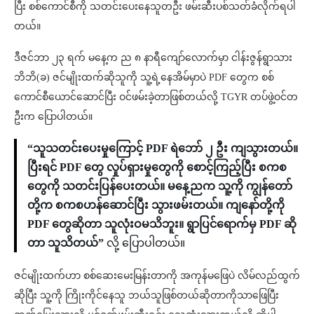
ပြီး စစ်ကောင်စီကို သတင်းပေးနေသူတဦး ဖမ်းဆီးပစ်သတ်ခံလိုက်ရပါ
တယ်။
ဒီဇင်ဘာ ၂၃ ရက် မနေ့က ည ၈ နာရီကျော်လောက်မှာ ငါန်းဇွန်ရွာသား
ဘိဘိ(ခ) ဇင်မျိုးထက်ဆိုသူကို သူ့ရဲ့နေအိမ်မှာပဲ PDF တွေက စစ်
ကောင်စီယောင်ဆောင်ပြီး ဝင်ဖမ်းခဲ့တာဖြစ်တယ်လို့ TGYR တပ်ဖွဲ့ဝင်တ
ဦးက ပြောပါတယ်။
“သူသတင်းပေးမှုကြောင့် PDF ရဲဘော် ၂ ဦး ကျသွားတယ်။
ပြီးရင် PDF တွေ လှုပ်ရှားမှုတွေကို စောင့်ကြည့်ပြီး စကစ
တွေကို သတင်းပြန်ပေးတယ်။ မနေ့ညက သူ့ကို ကျွန်တော်
တို့က စကစဟန်ဆောင်ပြီး သွားဖမ်းတယ်။ ကျနော်တို့ကို
PDF တွေဆိုတာ သူလုံးဝမသိဘူး။ ရွာပြင်ရောက်မှ PDF ဆို
တာ သူသိတယ်”
လို့ ပြောပါတယ်။
ဇင်မျိုးထက်ဟာ စစ်ဆေးမေးမြန်းတာကို အကုန်မဖြေပဲ လိမ်လည်ထွက်
ဆိုပြီး သူ့ကို ကြိုးကိုင်နေသူ ဘယ်သူဖြစ်တယ်ဆိုတာကိုသာဖြေပြီး