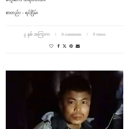
စာတည်း – ရင်ငြိမ်း
၃ နှစ် အကြာက
0 comments
9 views