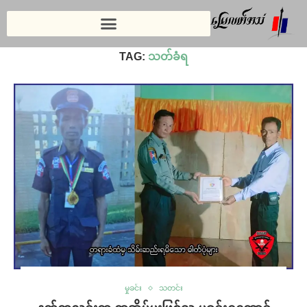
Home
»
သတ်ခံရ
TAG:
သတ်ခံရ
မှုခင်း
သတင်း