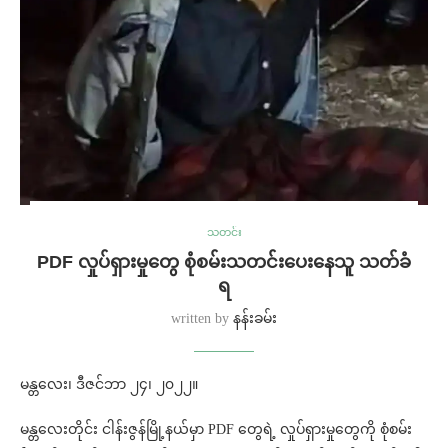
သတင်း
PDF လှုပ်ရှားမှုတွေ စုံစမ်းသတင်းပေးနေသူ သတ်ခံ
ရ
written by
နန်းခမ်း
မန္တလေး၊ ဒီဇင်ဘာ ၂၄၊ ၂၀၂၂။
မန္တလေးတိုင်း ငါန်းဇွန်မြို့နယ်မှာ PDF တွေရဲ့ လှုပ်ရှားမှုတွေကို စုံစမ်း