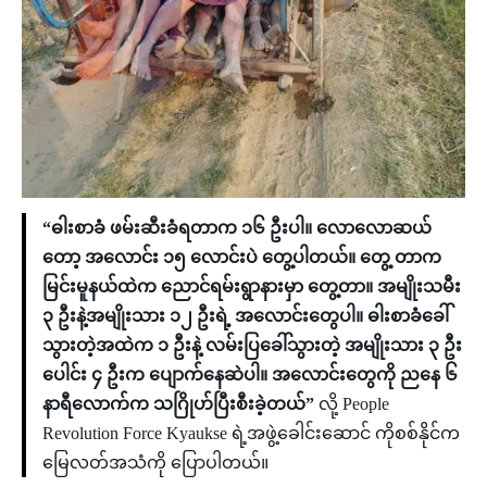
“ဓါးစာခံ ဖမ်းဆီးခံရတာက ၁၆ ဦးပါ။ လောလောဆယ်
တော့ အလောင်း ၁၅ လောင်းပဲ တွေ့ပါတယ်။ တွေ့ တာက
မြင်းမူနယ်ထဲက ညောင်ရမ်းရွာနားမှာ တွေ့တာ။ အမျိုးသမီး
၃ ဦးနဲ့အမျိုးသား ၁၂ ဦးရဲ့ အလောင်းတွေပါ။ ဓါးစာခံခေါ်
သွားတဲ့အထဲက ၁ ဦးနဲ့ လမ်းပြခေါ်သွားတဲ့ အမျိုးသား ၃ ဦး
ပေါင်း ၄ ဦးက ပျောက်နေဆဲပါ။ အလောင်းတွေကို ညနေ ၆
နာရီလောက်က သဂြိုဟ်ပြီးစီးခဲ့တယ်”
လို့ People
Revolution Force Kyaukse ရဲ့အဖွဲ့ခေါင်းဆောင် ကိုစစ်နိုင်က
မြေလတ်အသံကို ပြောပါတယ်။