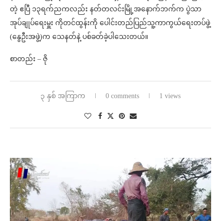
တဲ့ ဧပြီ ၁၃ရက်ညကလည်း နတ်တလင်းမြို့အနောက်ဘက်က ပွဲသာ
အုပ်ချုပ်ရေးမှူး ကိုတင်ထွန်းကို ပေါင်းတည်ပြည်သူ့ကာကွယ်ရေးတပ်ဖွဲ့
(နွေဦးအဖွဲ့)က သေနတ်နဲ့ ပစ်ခတ်ခဲ့ပါသေးတယ်။
စာတည်း – ဇို
၃ နှစ် အကြာက
0 comments
1 views