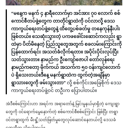
“မနေ့က မနက် ၄ နာရီလောက်မှာ အင်အား ၇၀ လောက် စစ်
ကောင်စီတပ်ဖွဲ့တွေက တာတိုင်ရွာထဲကို ဝင်လာလို့ ဒေသ
ကာကွယ်ရေးတပ်ဖွဲ့တွေနဲ့ ထိတွေ့ပစ်ခတ်မှု တနေကုန်နီးပါး
ဖြစ်တယ်။ သေဆုံးသွားတဲ့ ပကဖခေါင်းဆောင်ကလည်း ရွာ
ထဲမှာ ပိတ်မိနေတဲ့ ပြည်သူတွေအတွက် စခလမ်းကြောင်းကို
ပြန်ထောက်ရင်း အသတ်ခံလိုက်ရတာ။ အပိုင်းပိုင်းလုပ်ပြီး
သတ်သွားတာ။ နာမည်က ဦးကျော်ဇောပါ တော်လှန်ရေး
နာမည်ကတော့ မိုက်ကယ် အသက်က ၅၀ ဝန်းကျင်လောက်
ပဲ ရှိသေးတယ်။ဒီနေ့ မနက်ရွာထဲက ထွက်တဲ့အချိန်မှာ
ရွာသားတွေကို ဖမ်းသွားတာ”
လို့ စစ်ကိုင်းအခြေစိုက် ဒေသ
ကာကွယ်ရေးတပ်ဖွဲ့ဝင် တဦးက ပြောပါတယ်။
အဲဒီစစ်ကြောင်းဟာ အရင်က အရာတော်နဲ့ မြင်းမူနယ်မှာရှိတဲ့ ကျေးရွာ
တွေကို ဝင်ရောက်မွှေနှောက်တဲ့ စစ်ကောင်စီစစ်ကြောင်း ဖြစ်ပြီး တရွာ
ဝင်တရွာထွက် မီးရှို့သတ်ဖြတ်မှုတွေလုပ်ဆောင်နေတယ်လို့ ဒေသခံ
တွေဆီက သိရပါတယ်။