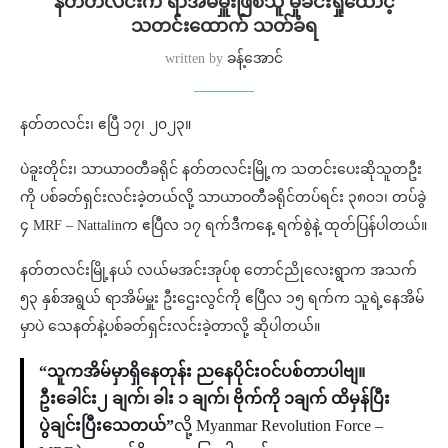
နတ်တလင်းက ရာအိမ်မှူးဖြစ်သူ မှုခင်းရှုထောင့်
သတင်းထောက် သတ်ခံရ
written by
ခန့်အောင်
နတ်တလင်း၊ ဧပြီ ၁၇၊ ၂၀၂၃။
ပဲခူးတိုင်း၊ သာယာဝတီခရိုင် နတ်တလင်းမြို့က သတင်းပေးဆိုသူတဦး
ကို ပစ်ခတ်ရှင်းလင်းခဲ့တယ်လို့ သာယာဝတီခရိုင်တပ်ရင်း ၃၈၀၁၊ တပ်ခွဲ
၄ MRF – Nattalinက ဧပြီလ ၁၇ ရက်ဒီကနေ့ ရက်စွဲနဲ့ ထုတ်ပြန်ပါတယ်။
နတ်တလင်းမြို့နယ် လယ်မအင်းအုပ်စု တောင်ညိုလေးရွာက အသက်
၅၃ နှစ်အရွယ် ရာအိမ်မှူး ဦးဌေးလွင်ကို ဧပြီလ ၁၅ ရက်က သူရဲ့နေအိမ်
မှာပဲ သေနတ်နဲ့ပစ်ခတ်ရှင်းလင်းခဲ့တာလို့ ဆိုပါတယ်။
“သူကအိမ်မှာရှိနေတုန်း ညနေပိုင်းဝင်ပစ်တာပါဗျ။
ဦးခေါင်း၂ ချက်၊ ခါး ၁ ချက်၊ ဗိုက်ကို ၁ချက် ထိမှန်ပြီး
ပွဲချင်းပြီးသေတယ်”
လို့ Myanmar Revolution Force –