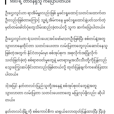
MRFရဲ့ တာဝန်ရှိသူ ကပြောပါတယ်။
ဦးဌေးလွင်ဟာ ရာအိမ်မှူးလည်းဖြစ် မှုခင်းရှုထောင့်သတင်းထောက်တ
ဦးလည်းဖြစ်တာကြောင့် သူ့ရဲ့အိမ်ကနေ မှုခင်းရှုထောင်နဲ့ပတ်သက်တဲ့
မှတ်တမ်းဓါတ်ပုံတွေသိမ်းဆည်းခဲ့တယ်လို့ သူက ဆက်ပြောပါတယ်။
ဦးဌေးလွင်ဟာ ရဲသတင်းပေး(အင်ဖော်မာ)တဦးဖြစ်ပြီး စစ်တပ်နဲ့အတူ
သွားလာနေထိုင်တာ သတင်းပေးတာ၊ လမ်းပြတာတွေလုပ်ဆောင်နေသူ
ဖြစ်တဲ့အတွက် နိုင်ငံတဝှမ်းမှာ စစ်အုပ်စုက အစုလိုက်အပြုံလိုက်
သတ်ဖြတ်ခဲ့တဲ့ စစ်ရာဇဝတ်မှုတွေနဲ့ မတရားမှုအသီးသီးတို့ကိုပြန်လည်
သွေးကြွေးဆပ်ခိုင်းတာလည်းဖြစ်တယ်လို့ ထုတ်ပြန်ချက်ကဖော်ပြထား
ပါတယ်။
ဒါ့အပြင် နတ်တလင်းပြည်သူတို့အနေနဲ့ စစ်အုပ်စုဝင်တွေနဲ့အတူ
သွားလာတာ လမ်းပြတာ သတင်းပေးတာတွေ မပြုလုပ်ဖို့လည်း ဆိုပါ
တယ်။
နတ်တလင်းမြို့ကို စစ်ကောင်စီက မာရှယ်လောထုတ်ပြန်ထားပြီး ပြီးခဲ့