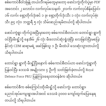
စစ်ကောင်စီဝါဒဖြန့် တယ်လီဂရမ်တွေမှာတော့ ဖောင်းကွဲတိုက်ပွဲမှာ PDF
အလောင်း ၂ လောင်း၊ လက်လုပ်သေနတ် ၂လက်၊ လက်လုပ်စိန်ပြောင်း
၁၆ လက်၊ ရှော့တိုက်ဒုံးစင် ၁ ခု၊ ရှော့တိုက်ဒုံးသီး ၁ လုံး၊ လက်လုပ်ဗုံး
သီး ၉၄ လုံး၊ ဘတ္ထရီ ၅ လုံး သိမ်းဆည်းရမိတယ်လို့ ဆိုပါတယ်။
ဖောင်းကွဲရွာ တိုက်ပွဲအပြီးမှာတော့ စစ်ကောင်စီတပ်ဟာ တောင်ရွာ ရွာကို
ဝင်ပြီးမီးရှို့လို့ နေအိမ် ၂၆ လုံး မီးလောင်ဆုံးရှုံးခဲ့ပြီး လေဖြတ်ပြီးမပြေး
နိုင်တဲ့ CDM ဆရာမရဲ့ ဖခင်ဖြစ်သူ ၁ ဦး မီးထဲပါ သေဆုံးသွားတယ်လို့
သိရပါတယ်။
တောင်ရွာ ရွာကို မီးရှို့ပြီးနောက် စစ်ကောင်စီတပ်ဟာ ဖောင်းကွဲရွာကို
ပြန်ဝင်ပြီး ဒေသခံ အမျိုးသား ၄ ဦးကို သတ်ဖြတ်ခဲ့တယ်လို့ Royal
Defence Force PKU ပြန်ကြားရေးတာဝန်ခံက ဆိုပါတယ်။
စစ်ကောင်စီက စစ်ကြောင်းထိုးမီးရှို့လို့ ဖောင်းကွဲ၊ တောင်ရွာ၊
ညောင်အုပ်ကျေးရွာအပါအဝင် ဒေသခံ ၃၀၀၀ ကျော်ထွက်ပြေးနေရ
တယ်လို့ သိရပါတယ်။