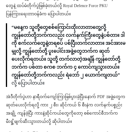
တွေနဲ့ ထပ်မံတိုက်ပွဲဖြစ်ခဲ့တယ်လို့ Royal Defence Force PKU
ပြန်ကြားရေးတာဝန်ခံက ပြောပါတယ်။
“မနေ့က သူတို့တွေစစ်ကြောင်းထိုးလာတာတွေ့လို့
ကျွန်တော်တို့ဘက်ကလည်း လက်နက်ကြီးတွေနဲ့ပစ်တာ။ ဒါ
ကို စက်လက်တွေနဲ့တရစပ် ပစ်ပြီးတက်လာတာ။ အင်အားမ
မျှလို့ ကျွန်တော်တို့ ပူး​ပေါင်းအဖွဲ့တွေဘက်က ဆုတ်
ပေးလိုက်ရတယ်။ သူတို့ တက်လာတဲ့အချိန် ကျွန်တော်တို့
ဘက်က ပစ်တာ စကစ ဘက်က ၄ ကောင်ကျသွားတယ်။
ကျွန်တော်တို့ဘက်ကလည်း ရဲဘော် ၂ ယောက်ကျတယ်”
လို့ ပြောပါတယ်။
အဲဒီတိုက်ပွဲဟာ နာရီဝက်ကျော်ကြာဖြစ်ပွားခဲ့ပြီးနောက် PDF အဖွဲ့တွေက
ဆုတ်ပေးလိုက်ရလို့ ကား ၂ စီး၊ ဆိုင်ကယ် ၆ စီးနဲက လက်နက်ပစ္စည်း
အချို့ ကျန်ခဲ့ပြီး ကားနဲ့ဆိုင်ကယ်တွေကိုတော့ စစ်ကောင်စီဘက်က
မီးရှို့ဖျက်ဆီးသွားတယ်လို့ ဆိုပါတယ်။