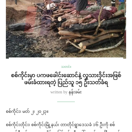
သတင်း
စစ်ကိုင်းမှာ ပကဖခေါင်းဆောင်နဲ့ လူသားဒိုင်းအဖြစ်
ဖမ်းခံထားရတဲ့ ပြည်သူ ၁၅ ဦးသတ်ခံရ
written by
နန်းခမ်း
စစ်ကိုင်း၊ မတ် ၂၊ ၂၀၂၃။
စစ်ကိုင်းတိုင်း၊ စစ်ကိုင်းမြို့နယ်၊ တာတိုင်ရွာဒေသခံ ၁၆ ဦးကို စစ်