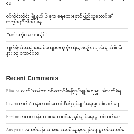
နေ
စစ်ကိုင်းတိုင်း မြို့နယ် ၆ ခုက ရေဘေးရှောင်ပြည်သူသောင်းချီ
အကူအညီလိုအပ်နေ
⁨ ⁨“မက်ပလိုင် မက်ပလိုင်”
⁨⁩ ⁨ဂျက်ဖိုက်တာနဲ့ စာသင်ကျောင်းကို ဗုံးကြဲသွားလို့ ကျောင်းပျက်စီးပြီး
နွား ၁၃ ကောင်သေ
Recent Comments
Elias
on
လက်ပံတန်းက စစ်ကောင်စီခန့်အုပ်ချုပ်ရေးမှူး ပစ်သတ်ခံရ
Luz
on
လက်ပံတန်းက စစ်ကောင်စီခန့်အုပ်ချုပ်ရေးမှူး ပစ်သတ်ခံရ
Fred
on
လက်ပံတန်းက စစ်ကောင်စီခန့်အုပ်ချုပ်ရေးမှူး ပစ်သတ်ခံရ
Austyn
on
လက်ပံတန်းက စစ်ကောင်စီခန့်အုပ်ချုပ်ရေးမှူး ပစ်သတ်ခံရ