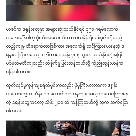
ယခင်က ဒရုန်းတွေမှာ အများဆုံးသယ်နိုင်ရင် ၃၅၀ ဂရမ်လောက်
အလေးချိန်ပါတဲ့ ဗုံးသီးအသေးကိုသာ သယ်နိုင်ပြီး ပစ်မှတ်ကိုတည့်
တည့်ကျမှ ထိရောက်တာဖြစ်ကာ၊ အခုလက်ရှိ သင်ကြားပေးနေတဲ့ ဒ
ရုန်းအကြီးကတော့ ၁ လီတာရေသန့်ဘူး ၅ ဘူးစာ သယ်နိုင်တဲ့အပြင်
ပစ်မှတ်မတိကျလည်း ထိခိုက်မှုပြင်းထန်တယ်လို့ ကိုညိုထွန်းဟန်က
ပြောပါတယ်။
ထုတ်လုပ်မှုကုန်ကျစရိတ်ပိုင်းကလည်း ပိုမိုကြီးမားလာကာ ဒရုန်း
အသေးတွေက သိန်း ၆၀ လောက်သာကုန်ကျပေမယ့် အခုသင်ကြားနေ
တဲ့ ဒရုန်းတွေကတော့ သိန်း ၂၀၀ ထိ ကုန်ကြတယ်လို့ သူက ဆက်ပြော
ပါတယ်။