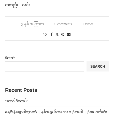
စာတည်း – လင်း
၃ နှစ် အကြာက
0 comments
1 views
Search
SEARCH
Recent Posts
“ဆာဝါဒီစကပ်”
ရေစီးနဲ့မျောပါသွားတဲ့ ၂ နှစ်အရွယ်ကလေး ၁ ဦးအပါ ၂ ဦးပျောက်ဆုံး