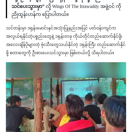
သင်ပေးသွားမှာ”
လို့ Wings Of The Irrawaddy အဖွဲ့ဝင် ကို
ညိုထွန်းဟန်က ပြောပါတယ်။
သင်တန်းမှာ ဒရုန်းမောင်းနှင်အသုံးပြုနည်းအပြင် ပတ်ဝန်းကျင်က
အလွယ်ရနိုင်တဲ့ပစ္စည်းတွေနဲ့ ဒရုန်းတခု ကိုယ်တိုင်တည်ဆောက်နိုင်ဖို့၊
အ‌လေးချိန်ပိုများတဲ့ ဗုံးသီးတွေသယ်နိုင်တဲ့ ဒရုန်းကြီး တည်ဆောက်နိုင်
ဖို့ စတာတွေကို ဦးစားပေးသင်သွားမှာ ဖြစ်တယ်လို့ သိရပါတယ်။