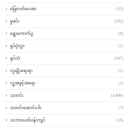
မြေလတ်ပေးစာ
(55)
မှုခင်း
(292)
ရွေးကောက်ပွဲ
(9)
ရုပ်ပုံလွှာ
(1)
ရုပ်သံ
(547)
လူမျိုးရေးရာ
(2)
လူ့အခွင့်အရေး
(1)
သတင်း
(4,890)
သတင်းဆောင်းပါး
(7)
သဘာဝပတ်ဝန်းကျင်
(19)