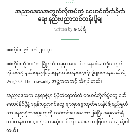
သတင်း
အညာဒေသအတွက်လိုအပ်တဲ့ ဝေဟင်တိုက်ခိုက်
ရေး နည်းပညာသင်တန်းပို့ချ
written by
ချယ်ရီ
စစ်ကိုင်း၊ ဇွန် ၁၆၊ ၂၀၂၃။
စစ်ကိုင်းတိုင်းထဲက မြို့နယ်တခုမှာ ဝေဟင်ကနေပစ်ခတ်ဖို့အတွက်
လိုအပ်တဲ့ နည်းပညာမြင့်ဒရုန်းသင်တန်းတွေကို ပို့ချပေးနေတယ်လို့
Wings Of The Irrawaddy အဖွဲ့ကတဆင့် သိရပါတယ်။
အညာဒေသက နေရာစုံမှာ ပိုမိုထိရောက်တဲ့ ဝေဟင်တိုက်ပွဲတွေ ဖော်
ဆောင်နိုင်ဖို့နဲ့ ဒရုန်းပညာရှင်တွေ များစွာမွေးထုတ်ပေးနိုင်ဖို့ ရည်ရွယ်
ကာ နေရာစုံကအဖွဲ့တွေကို သင်တန်းပေးနေတာဖြစ်ပြီး အခုလက်ရှိ
သင်တန်းသား ၄၀ နဲ့ ပထမဆုံးသင်ကြားပေးနေတာဖြစ်တယ်လို့ ဆိုပါ
တယ်။