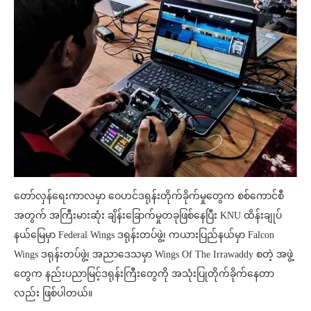
တော်လှန်ရေးကာလမှာ ဝေဟင်ဒရုန်းတိုက်ခိုက်မှုတွေက စစ်ကောင်စီ
အတွက် အကြီးမားဆုံး ချိန်းခြောက်မှုတခုဖြစ်နေပြီး KNU ထိန်းချုပ်
နယ်မြေမှာ Federal Wings ဒရုန်းတပ်ဖွဲ့၊ ကယားပြည်နယ်မှာ Falcon
Wings ဒရုန်းတပ်ဖွဲ့၊ အညာဒေသမှာ Wings Of The Irrawaddy စတဲ့ အဖွဲ့
တွေက နည်းပညာမြင့်ဒရုန်းကြီးတွေကို အသုံးပြုတိုက်ခိုက်နေတာ
လည်း ဖြစ်ပါတယ်။