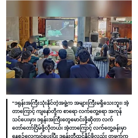
“ဒရုန်းအကြီးသုံးနိုင်တဲ့အဖွဲ့က အများကြီးမရှိသေးဘူး၊ အဲ့
တာကြောင့် ကျနော်တို့က စာရော လက်တွေ့ရော အကုန်
သင်ပေးမှာ၊ ဒရုန်းအကြီးတွေမောင်းဖို့ဆိုတာ လက်
တော်တော်ငြိမ်ဖို့လိုတယ်၊ အဲ့တာကြောင့် လက်တွေ့ခန်းမှာ
နေ့စဉ်လေ့ကျင့်ပေးပြီး ဒရုန်းတီထွင်နိုင်ဖို့လည်း တဖက်က