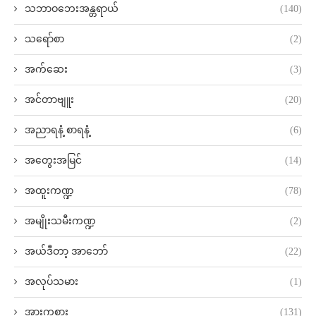
သဘာဝဘေးအန္တရာယ်
(140)
သရော်စာ
(2)
အက်ဆေး
(3)
အင်တာဗျူး
(20)
အညာရနံ့ စာရနံ့
(6)
အတွေးအမြင်
(14)
အထူးကဏ္ဍ
(78)
အမျိုးသမီးကဏ္ဍ
(2)
အယ်ဒီတာ့ အာဘော်
(22)
အလုပ်သမား
(1)
အားကစား
(131)