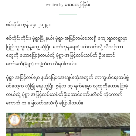
written by
စောကျော်ငြိမ်း
စစ်ကိုင်း၊ ဇွန် ၁၄၊ ၂၀၂၃။
စစ်ကိုင်းကိုင်း၊ မုံရွာမြို့နယ်၊ မုံရွာ-အမြင့်လမ်းဘေးရှိ ကျေးရွာတရွာမှာ
ပြည်သူလူထုနဲ့တွေ့ ဆုံပြီး၊ တော်လှန်ရေးနဲ့ ပတ်သက်လို့ သိသင့်တာ
တွေကို ဟောပြောခဲ့တယ်လို့ မုံရွာ-အမြင့်လမ်းသပိတ် ဦးဆောင်
ကော်မတီ(မုံရွာ) အဖွဲ့ထံက သိရပါတယ်။
မုံရွာ-အမြင့်လမ်းမှာ နယ်မြေမအေးချမ်းတဲ့အတွက် ကာကွယ်ရေးတပ်ဖွဲ့
ဝင်တွေက လုံခြုံ ရေးယူပြီး၊ ဇွန်လ ၁၃ ရက်နေ့မှာ လူထုကိုဟောပြောခဲ့
တယ်လို့ မုံရွာ-အမြင့်လမ်းသပိတ်ဦးဆောင်ကော်မတီဝင် ကိုကောက်
ကောက် က မြေလတ်အသံကို ပြောပါတယ်။