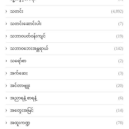
သတင်း
(4,892)
သတင်းဆောင်းပါး
(7)
သဘာဝပတ်ဝန်းကျင်
(19)
သဘာဝဘေးအန္တရာယ်
(142)
သရော်စာ
(2)
အက်ဆေး
(3)
အင်တာဗျူး
(20)
အညာရနံ့ စာရနံ့
(6)
အတွေးအမြင်
(14)
အထူးကဏ္ဍ
(78)