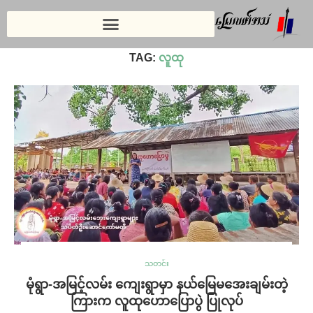
Home
»
လူထု
TAG:
လူထု
သတင်း
မုံရွာ-အမြင့်လမ်း ကျေးရွာမှာ နယ်မြေမအေးချမ်းတဲ့
ကြားက လူထုဟောပြောပွဲ ပြုလုပ်