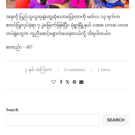
အခုလို ပြည်သူလူထုနဲ့တွေ့ဆုံဟောပြောတာကို မတ်လ ၁၃ ရက်က
စတင်ပြုလုပ်ခဲ့ရာ ၇ ပွဲမြောက်ဖြစ်ပြီး၊ မုံရွာမြို့နယ် ပအဖ၊ ပကဖ၊ ပလဖ
တပ်ဖွဲ့တွေက ကူညီစောင့်ရှောက်ပေးခဲ့တယ်လို့ သိရပါတယ်။
စာတည်း – 007
၃ နှစ် အကြာက
0 comments
1 views
Search
SEARCH