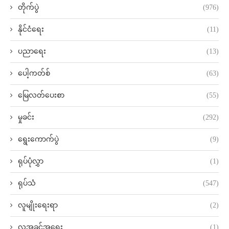
တိုက်ပွဲ
(976)
နိုင်ငံရေး
(11)
ပညာရေး
(13)
ပေါ့ကတ်စ်
(63)
မြေလတ်ပေးစာ
(55)
မှုခင်း
(292)
ရွေးကောက်ပွဲ
(9)
ရုပ်ပုံလွှာ
(1)
ရုပ်သံ
(547)
လူမျိုးရေးရာ
(2)
လူ့အခွင့်အရေး
(1)