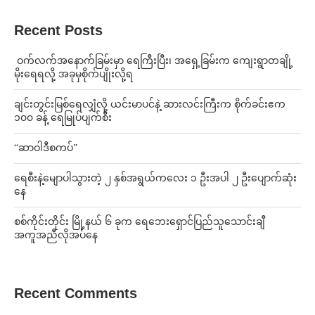
Recent Posts
⁩ ⁨ဝက်လက်အနောက်ခြမ်းမှာ ရေကြီးပြီး၊ အရှေ့ခြမ်းက ကျေးရွာတချို့
မိုးရေရလို့ အခုမှစိုက်ပျိုးလို့ရ
ချင်းတွင်းမြစ်ရေလျှံလို့ ယင်းမာပင်နဲ့ ဆားလင်းကြီးက စိုက်ခင်းဧက
၁၀၀ ခန့် ရေမြုပ်ပျက်စီး
“ဆာဝါဒီစကပ်”
ရေစီးနဲ့မျောပါသွားတဲ့ ၂ နှစ်အရွယ်ကလေး ၁ ဦးအပါ ၂ ဦးပျောက်ဆုံး
နေ
စစ်ကိုင်းတိုင်း မြို့နယ် ၆ ခုက ရေဘေးရှောင်ပြည်သူသောင်းချီ
အကူအညီလိုအပ်နေ
Recent Comments