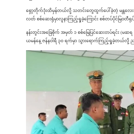
ရှော့တိုက်ဒုံးထိမှန်တယ်လို့ သတင်းတွေထွက်ပေါ်ခဲ့တဲ့ မန္တလေး၊ 
လတ် စစ်ဆေးရုံမှာလူနာကြည့်ရှုခဲ့ကြောင်း စစ်တပ်ပိုင်မြဝတ
နန်းတွင်းအခြေစိုက် အမှတ် ၁ စစ်မြေပြင်ဆေးတပ်ရင်း (မဆရ 
ယမန်နေ့ ဇန်နဝါရီ ၃၀ ရက်မှာ သွားရောက်ကြည့်ရှုခဲ့တယ်လို့ 