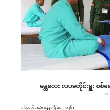
မန္တလေး လပခတိုင်းမှူး စစ်ဆ
wri
မြေလတ်အသံ၊ ဇန်နဝါရီ ၃၁၊ ၂၀၂၆။