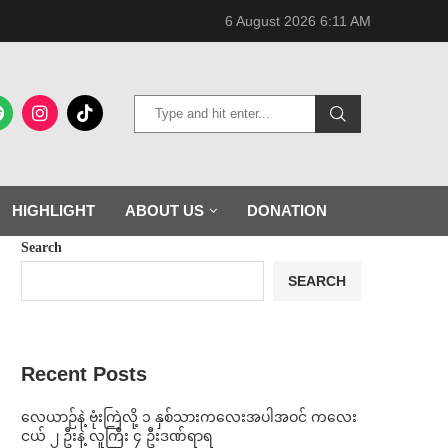
6 August 2026 6:11 AM
HIGHLIGHT
ABOUT US
DONATION
Search
SEARCH
Recent Posts
⁨လေယာဉ်နဲ့ ဗုံးကြဲလို့ ၁ နှစ်သားကလေးအပါအဝင် ကလေး
ငယ် ၂ ဦးနဲ့ လူကြီး ၄ ဦးဒဏ်ရာရ