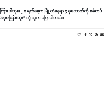
ားပါဘူး။ ၂၈ ရက်နေ့က မြို့ထဲနေရာ ၄ ခုလောက်ကို စစ်တပ်
ာမှမကြားဘူး”
လို့ သူက ပြောပါတယ်။