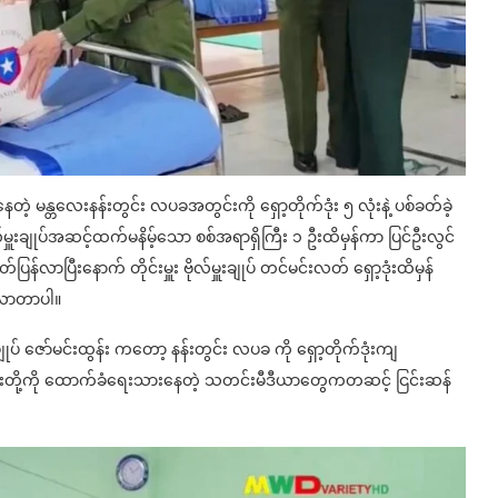
ဲ့ မန္တလေးနန်းတွင်း လပခအတွင်းကို ရှော့တိုက်ဒုံး ၅ လုံးနဲ့ ပစ်ခတ်ခဲ့
ိုလ်မှူးချုပ်အဆင့်ထက်မနိမ့်သော စစ်အရာရှိကြီး ၁ ဦးထိမှန်ကာ ပြင်ဦးလွင်
လာပြီးနောက် တိုင်းမှူး ဗိုလ်မှူးချုပ် တင်မင်းလတ် ရှော့ဒုံးထိမှန်
်လာတာပါ။
ပ် ဇော်မင်းထွန်း ကတော့ နန်းတွင်း လပခ ကို ရှော့တိုက်ဒုံးကျ
 ၎င်းတို့ကို ထောက်ခံရေးသားနေတဲ့ သတင်းမီဒီယာတွေကတဆင့် ငြင်းဆန်