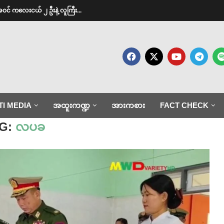
အဝင် ကလေးငယ် ၂ ဦးနဲ့ လူကြီး...
TI MEDIA
အထူးကဏ္ဍ
အားကစား
FACT CHECK
G:
လပခ