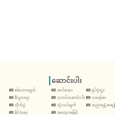
ဆောင်းပါး
စစ်ဘေးရှောင်
အက်ဆေး
ရုပ်ပုံလွှာ
စီးပွားရေး
သတင်းဆောင်းပါး
သရော်စာ
တိုက်ပွဲ
သုံးသပ်ချက်
အညာရနံ့ စာရနံ
နိုင်ငံရေး
အတွေးအမြင်