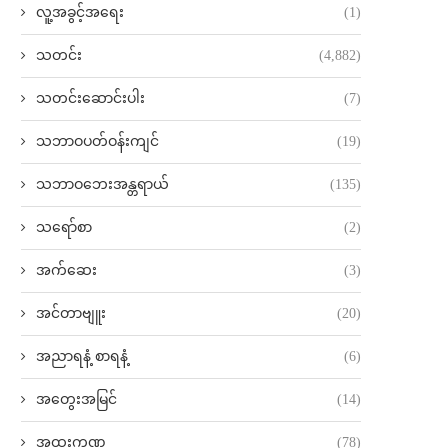
လူ့အခွင့်အရေး
(1)
သတင်း
(4,882)
သတင်းဆောင်းပါး
(7)
သဘာဝပတ်ဝန်းကျင်
(19)
သဘာဝဘေးအန္တရာယ်
(135)
သရော်စာ
(2)
အက်ဆေး
(3)
အင်တာဗျူး
(20)
အညာရနံ့ စာရနံ့
(6)
အတွေးအမြင်
(14)
အထူးကဏ္ဍ
(78)