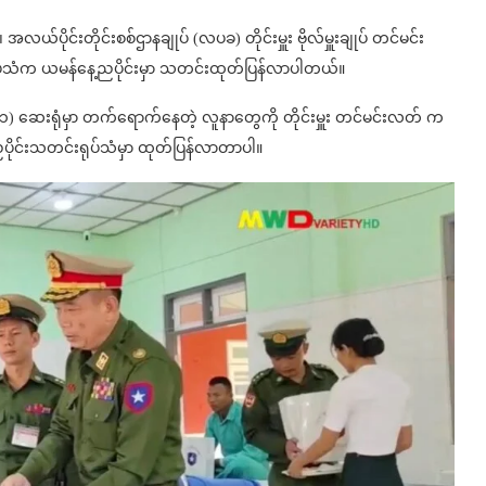
အလယ်ပိုင်းတိုင်းစစ်ဌာနချုပ် (လပခ) တိုင်းမှူး ဗိုလ်မှူးချုပ် တင်မင်း
ီရုပ်သံက ယမန်နေ့ညပိုင်းမှာ သတင်းထုတ်ပြန်လာပါတယ်။
၁) ဆေးရုံမှာ တက်ရောက်နေတဲ့ လူနာတွေကို တိုင်းမှူး တင်မင်းလတ် က
ညပိုင်းသတင်းရုပ်သံမှာ ထုတ်ပြန်လာတာပါ။