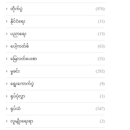
တိုက်ပွဲ
(976)
နိုင်ငံရေး
(11)
ပညာရေး
(13)
ပေါ့ကတ်စ်
(63)
မြေလတ်ပေးစာ
(55)
မှုခင်း
(292)
ရွေးကောက်ပွဲ
(9)
ရုပ်ပုံလွှာ
(1)
ရုပ်သံ
(547)
လူမျိုးရေးရာ
(2)