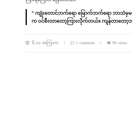
” ကျုံးတောင်ဘက်ရော မြောက်ဘက်ရော ဘာသံမှမကြ
က ဝင်စီးတာတော့ကြားလိုက်တယ်။ ကျန်တာတော့ဘ
၆ လ အကြာက
1 comment
90 views