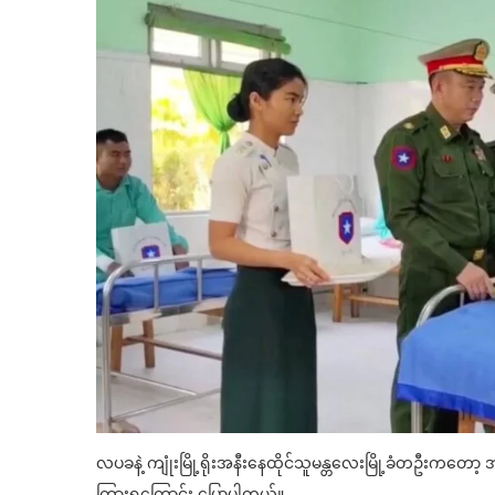
လပခနဲ့ ကျုံးမြို့ရိုးအနီးနေထိုင်သူမန္တလေးမြို့ခံတဦးကတော
ကြားရကြောင်း ပြောပါတယ်။