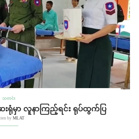
သတင်း
ေးရုံမှာ လူနာကြည့်ရင်း ရုပ်ထွက်ပြ
tten by
MLAT