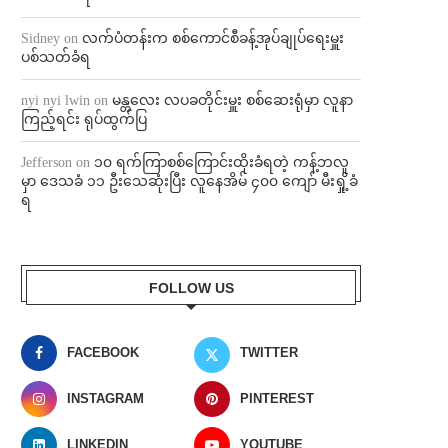
Sidney
on
လက်ပံတန်းက စစ်ကောင်စီခန့်အုပ်ချုပ်ရေးမှူး
ပစ်သတ်ခံရ
nyi nyi lwin
on
မန္တလေး လပခတိုင်းမှူး စစ်ဆေးရုံမှာ လူနာ
ကြည့်ရင်း ရုပ်ထွက်ပြ
Jefferson
on
၁၀ ရက်ကြာစစ်ကြောင်းထိုးခံရတဲ့ ကန့်ဘလူ
မှာ ဒေသခံ ၁၁ ဦးသေဆုံးပြီး လူနေအိမ် ၄၀၀ ကျော် မီးရှို့ခံ
ရ
FOLLOW US
FACEBOOK
TWITTER
INSTAGRAM
PINTEREST
LINKEDIN
YOUTUBE