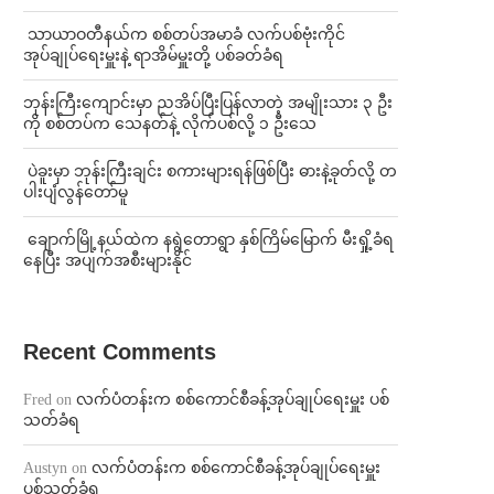
⁩ ⁨သာယာဝတီနယ်က စစ်တပ်အမာခံ လက်ပစ်ဗုံးကိုင်
အုပ်ချုပ်ရေးမှူးနဲ့ ရာအိမ်မှူးတို့ ပစ်ခတ်ခံရ
ဘုန်းကြီးကျောင်းမှာ ညအိပ်ပြီးပြန်လာတဲ့ အမျိုးသား ၃ ဦး
ကို စစ်တပ်က သေနတ်နဲ့ လိုက်ပစ်လို့ ၁ ဦးသေ
⁩ ⁨ပဲခူးမှာ ဘုန်းကြီးချင်း စကားများရန်ဖြစ်ပြီး ဓားနဲ့ခုတ်လို့ တ
ပါးပျံလွန်တော်မူ
⁩ ⁨ချောက်မြို့နယ်ထဲက နရွဲတောရွာ နှစ်ကြိမ်မြောက် မီးရှို့ခံရ
နေပြီး အပျက်အစီးများနိုင်
Recent Comments
Fred
on
လက်ပံတန်းက စစ်ကောင်စီခန့်အုပ်ချုပ်ရေးမှူး ပစ်
သတ်ခံရ
Austyn
on
လက်ပံတန်းက စစ်ကောင်စီခန့်အုပ်ချုပ်ရေးမှူး
ပစ်သတ်ခံရ