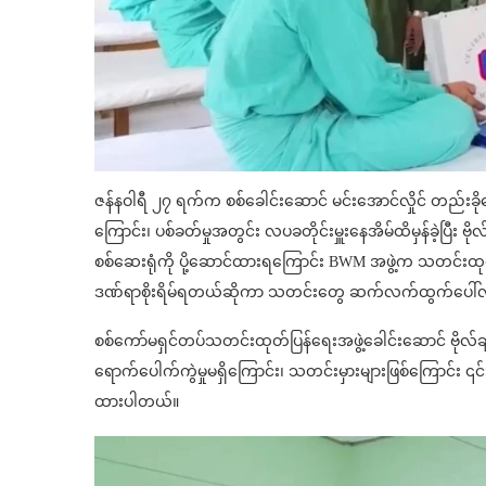
ဇန်နဝါရီ ၂၇ ရက်က စစ်ခေါင်းဆောင် မင်းအောင်လှိုင် တည်းခိုနေတ
ကြောင်း၊ ပစ်ခတ်မှုအတွင်း လပခတိုင်းမှူးနေအိမ်ထိမှန်ခဲ့ပြီး ဗ
စစ်ဆေးရုံကို ပို့ဆောင်ထားရကြောင်း BWM အဖွဲ့က သတင်းထုတ်ပြန်
ဒဏ်ရာစိုးရိမ်ရတယ်ဆိုကာ သတင်းတွေ ဆက်လက်ထွက်ပေါ
စစ်ကော်မရှင်တပ်သတင်းထုတ်ပြန်ရေးအဖွဲ့ခေါင်းဆောင် ဗိုလ်ချု
ရောက်ပေါက်ကွဲမှုမရှိကြောင်း၊ သတင်းမှားများဖြစ်ကြောင်း
ထားပါတယ်။