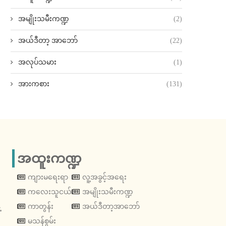
အမျိုးသမီးကဏ္ဍ
(2)
အယ်ဒီတာ့ အာဘော်
(22)
အလုပ်သမား
(1)
အားကစား
(131)
အထူးကဏ္ဍ
ကျားမရေးရာ
လူ့အခွင့်အရေး
ကလေးသူငယ်
အမျိုးသမီးကဏ္ဍ
့
ကာတွန်း
အယ်ဒီတာ့အာဘော်
မသန်စွမ်း