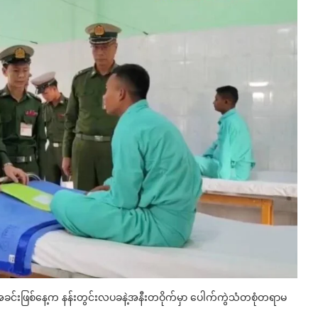
့ အခင်းဖြစ်နေ့က နန်းတွင်းလပခနဲ့အနီးတဝိုက်မှာ ပေါက်ကွဲသံတစုံတရာမ