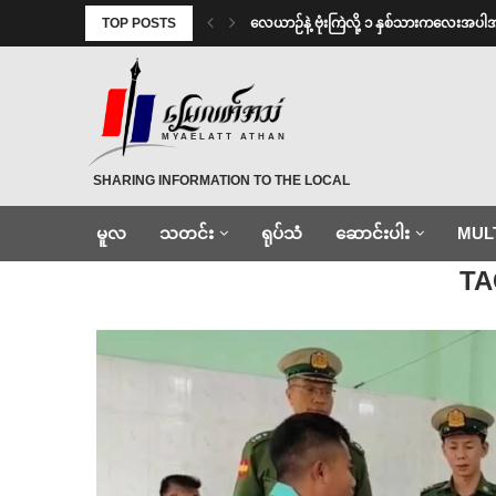
TOP POSTS
⁨လေယာဉ်နဲ့ ဗုံးကြဲလို့ ၁ နှစ်သားကလေးအပါ
MYAELATT ATHAN
SHARING INFORMATION TO THE LOCAL
မူလ
သတင်း
ရုပ်သံ
ဆောင်းပါး
MUL
Home
»
လပခ
TA