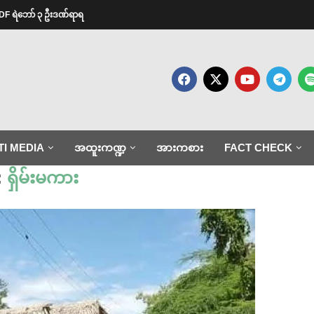
ု့ PDF ရဲဘော် ၃ ဦးဒဏ်ရာရ
TI MEDIA
အထူးကဏ္ဍ
အားကစား
FACT CHECK
:
ရှိမ်းမကား