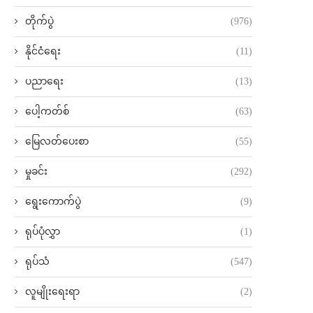
တိုက်ပွဲ
(976)
နိုင်ငံရေး
(11)
ပညာရေး
(13)
ပေါ့ကတ်စ်
(63)
မြေလတ်ပေးစာ
(55)
မှုခင်း
(292)
ရွေးကောက်ပွဲ
(9)
ရုပ်ပုံလွှာ
(1)
ရုပ်သံ
(547)
လူမျိုးရေးရာ
(2)