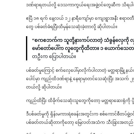
ဒဏ်ရာရတယ်လို့ ဒေသကာကွယ်ရေးအဖွဲ့ဝင်တွေဆီက သိရပ
ဧပြီ ၁၈ ရက် နေ့လယ် ၁၂ နာရီကျော်မှာ ကျေးရွာအနီး ဧရာ
တွေ ပစ်ခတ်ခံရပြီးထိမှန်သေဆုံးခဲ့တာလို့ ဆိုပါတယ်။
“စကစဘက်က သူတို့နားကပ်လာတဲ့ သံခွန်လှေကို လှ
မော်တော်ပေါ်က လူတွေကိုထိတာ။ ၁ ယောက်သေတယ
တဦးက ပြောပါတယ်။
ပစ်ခတ်မှုကြောင့် စက်လှေပေါ်မှာလိုက်ပါလာတဲ့ မတ္တရာမြို့နယ
ပေါင်မှာ ကျည်ထိဒဏ်ရာနဲ့ နေရာမှာတင်သေဆုံးပြီး အသက် ၂၇
တယ်လို့ ဆိုပါတယ်။
ကျည်ထိပြီး ထိခိုက်သေဆုံးသူတွေကိုတော့ မတ္တရာဆေးရုံကို ပိ
ဒီပစ်ခတ်မှုကို ရှိန်းမကားရဲစခန်းအတွင်းက စစ်ကောင်စီတပ်
ပစ်ခတ်တယ်ဆိုတာကိုတော့ မြေလတ်အသံက သီးခြားအတည် မပ