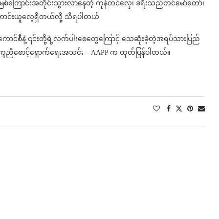
မြစ်ကြောင်းအတိုင်းသွားလာနေတဲ့ ကုန်တင်လှေ၊ ခရီးသည်တင်မော်တော်၊
ွေတောင်းယူလေ့ရှိတယ်လို့ သိရပါတယ်
င်စီနဲ့ ၎င်းတို့ရဲ့လက်ပါးစေတွေကြောင့် သေဆုံးခဲ့တဲ့အရပ်သားပြည်
းများကူညီစောင့်ရှောက်ရေးအသင်း – AAPP က ထုတ်ပြန်ပါတယ်။