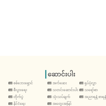
ဆောင်းပါး
စစ်ဘေးရှောင်
အက်ဆေး
ရုပ်ပုံလွှာ
စီးပွားရေး
သတင်းဆောင်းပါး
သရော်စာ
တိုက်ပွဲ
သုံးသပ်ချက်
အညာရနံ့ စာရနံ
နိုင်ငံရေး
အတွေးအမြင်