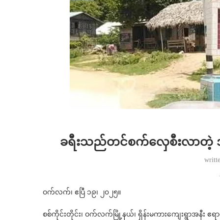
ခရီးသည်တင်စက်‌လှေစီးလာတဲ့ အမ
writt
ဝက်လက်၊ ဧပြီ ၁၉၊ ၂၀၂၅။
စစ်ကိုင်းတိုင်း၊ ဝက်လက်မြို့နယ်၊ ရှိန်းမကားကျေးရွာအနီး ဧ