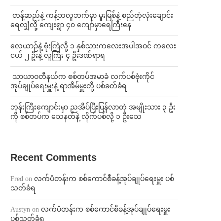
⁩ ⁨တန့်ဆည်နဲ့ ကန့်ဘလူဘက်မှာ မူးမြစ်နဲ့ စည်တုံလုံးချောင်း
ရေလျှံလို့ ကျေးရွာ ၄၀ ကျော်မှာရေကြီးနေ
⁨လေယာဉ်နဲ့ ဗုံးကြဲလို့ ၁ နှစ်သားကလေးအပါအဝင် ကလေး
ငယ် ၂ ဦးနဲ့ လူကြီး ၄ ဦးဒဏ်ရာရ
⁩ ⁨သာယာဝတီနယ်က စစ်တပ်အမာခံ လက်ပစ်ဗုံးကိုင်
အုပ်ချုပ်ရေးမှူးနဲ့ ရာအိမ်မှူးတို့ ပစ်ခတ်ခံရ
ဘုန်းကြီးကျောင်းမှာ ညအိပ်ပြီးပြန်လာတဲ့ အမျိုးသား ၃ ဦး
ကို စစ်တပ်က သေနတ်နဲ့ လိုက်ပစ်လို့ ၁ ဦးသေ
Recent Comments
Fred
on
လက်ပံတန်းက စစ်ကောင်စီခန့်အုပ်ချုပ်ရေးမှူး ပစ်
သတ်ခံရ
Austyn
on
လက်ပံတန်းက စစ်ကောင်စီခန့်အုပ်ချုပ်ရေးမှူး
ပစ်သတ်ခံရ