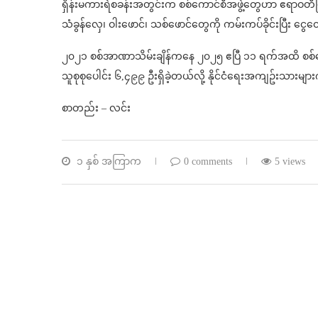
ရှိန်းမကားရဲစခန်းအတွင်းက စစ်ကောင်စီအဖွဲ့တွေဟာ ဧရာဝတီ
သံခွန်လှေ၊ ဝါးဖောင်၊ သစ်ဖောင်တွေကို ကမ်းကပ်ခိုင်းပြီး င
၂၀၂၁ စစ်အာဏာသိမ်းချိန်ကနေ ၂၀၂၅ ဧပြီ ၁၁ ရက်အထိ စစ်ကော
သူစုစုပေါင်း ၆,၄၉၉ ဦးရှိခဲ့တယ်လို့ နိုင်ငံရေးအကျဥ်းသာ
စာတည်း – လင်း
၁ နှစ် အကြာက
0 comments
5 views