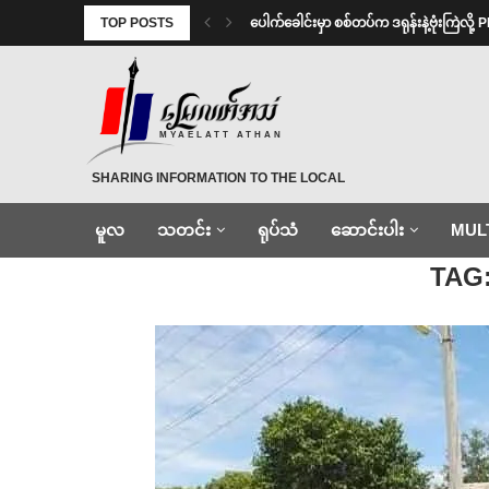
TOP POSTS
⁩ ⁨ပေါက်ခေါင်းမှာ စစ်တပ်က ဒရုန်းနဲ့ဗုံးကြဲလိ
MYAELATT ATHAN
SHARING INFORMATION TO THE LOCAL
မူလ
သတင်း
ရုပ်သံ
ဆောင်းပါး
MUL
Home
»
ရှိမ်းမကား
TAG