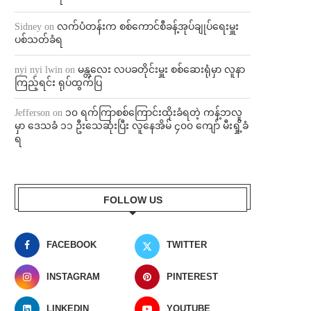
Sidney
on
လက်ပံတန်းက စစ်ကောင်စီခန့်အုပ်ချုပ်ရေးမှူး
ပစ်သတ်ခံရ
nyi nyi lwin
on
မန္တလေး လပခတိုင်းမှူး စစ်ဆေးရုံမှာ လူနာ
ကြည့်ရင်း ရုပ်ထွက်ပြ
Jefferson
on
၁၀ ရက်ကြာစစ်ကြောင်းထိုးခံရတဲ့ ကန့်ဘလူ
မှာ ဒေသခံ ၁၁ ဦးသေဆုံးပြီး လူနေအိမ် ၄၀၀ ကျော် မီးရှို့ခံ
ရ
FOLLOW US
FACEBOOK
TWITTER
INSTAGRAM
PINTEREST
LINKEDIN
YOUTUBE