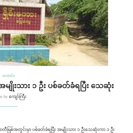
သတင်း
ျိုးသား ၁ ဦး ပစ်ခတ်ခံရပြီး သေဆုံး
en by
ကျော်ကြီး
ရာဝတီမြစ်အတွင်းမှာ ပစ်ခတ်ခံရပြီး အမျိုးသား ၁ ဦးသေဆုံးကာ ၁ ဦး