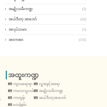
အမျိုးသမီးကဏ္ဍ
(2)
အယ်ဒီတာ့ အာဘော်
(22)
အလုပ်သမား
(1)
အားကစား
(131)
အထူးကဏ္ဍ
ကျားမရေးရာ
လူ့အခွင့်အရေး
ကလေးသူငယ်
အမျိုးသမီးကဏ္ဍ
့
ကာတွန်း
အယ်ဒီတာ့အာဘော်
မသန်စွမ်း