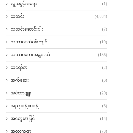
လူ့အခွင့်အရေး
(1)
သတင်း
(4,884)
သတင်းဆောင်းပါး
(7)
သဘာဝပတ်ဝန်းကျင်
(19)
သဘာဝဘေးအန္တရာယ်
(136)
သရော်စာ
(2)
အက်ဆေး
(3)
အင်တာဗျူး
(20)
အညာရနံ့ စာရနံ့
(6)
အတွေးအမြင်
(14)
အထူးကဏ္ဍ
(78)