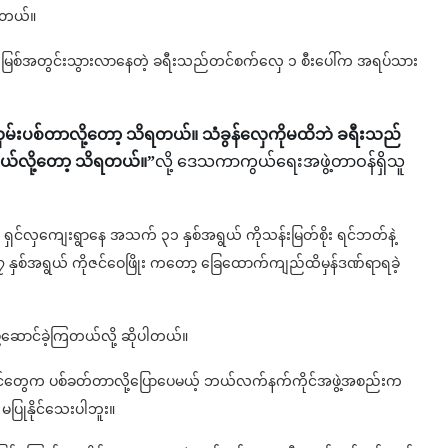
ါတယ်။
ဝတီမြစ်အတွင်းသွားလာနေတဲ့ ခရီးသည်တင်စက်လှေ ၁ စီးပေါ်က အရပ်သား
မ်းပစ်တာလို့တော့ သိရတယ်။ သံခွန်လှေကိုမထိဘဲ ခရီးသည်
်လို့တော့ သိရတယ်။”
လို့ ဒေသကာကွယ်ရေးအဖွဲ့တာဝန်ရှိသူ
်၊ ရှင်လှကျေးရွာနေ အသက် ၃၁ နှစ်အရွယ် ကိုသန်းမြတ်စိုး ရင်ဘတ်နဲ့
 နှစ်အရွယ် ကိုဇင်ဝေဖြိုး ကတော့ ခြေထောက်ကျည်ထိမှန်ဒဏ်ရာရခဲ့
ု့ဆောင်ခဲ့ကြတယ်လို့ ဆိုပါတယ်။
ဖွဲ့ဝင်တွေက ပစ်ခတ်တာလို့ပြောပေမယ့် ဘယ်လက်နက်ကိုင်အဖွဲ့အစည်းက
ြုနိုင်သေးပါဘူး။