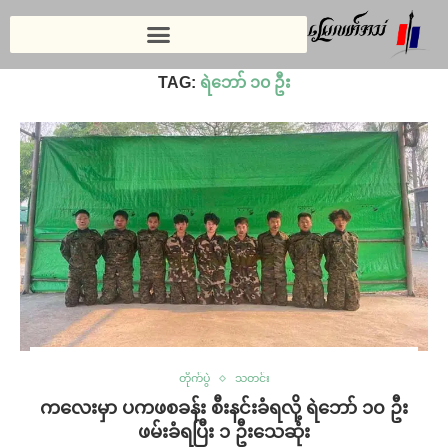
Home
»
ရဲဘော် ၁၀ ဦး
TAG:
ရဲဘော် ၁၀ ဦး
တိုက်ပွဲ
သတင်း
ကလေးမှာ ပကဖစခန်း စီးနင်းခံရလို့ ရဲဘော် ၁၀ ဦး
ဖမ်းခံရပြီး ၁ ဦးသေဆုံး