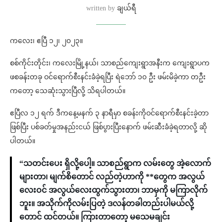
written by
ချယ်ရီ
ကလေး၊ ဧပြီ ၁၂၊ ၂၀၂၃။
စစ်ကိုင်းတိုင်း၊ ကလေးမြို့နယ်၊ သာစည်ကျေးရွာအနီးက ကျေးရွာပက
ဖစခန်းတခု ဝင်ရောက်စီးနင်းခံခဲ့ရပြီး ရဲဘော် ၁၀ ဦး ဖမ်းမိခဲ့ကာ တဦး
ကတော့ သေဆုံးသွားပြီလို့ သိရပါတယ်။
ဧပြီလ ၁၂ ရက် ဒီကနေ့မနက် ၃ နာရီမှာ စခန်းကိုဝင်ရောက်စီးနင်းခဲ့တာ
ဖြစ်ပြီး ပစ်ခတ်မှုအနည်းငယ် ဖြစ်ပွားပြီးနောက် ဖမ်းဆီးခံခဲ့ရတာလို့ ဆို
ပါတယ်။
“သတင်းပေး ရှိလို့ပေါ့။ သာစည်ရွာက လမ်းတွေ အဲ့လောက်
များတာ၊ မျက်စိတောင် လည်တဲ့ဟာကို **တွေက အလွယ်
လေးဝင် အလွယ်လေးထွက်သွားတာ၊ ဘာမှကို မကြာလိုက်
ဘူး။ အသိုက်ကိုလမ်းပြတဲ့ ဒလန်တခါတည်းပါမယ်လို့
တောင် ထင်တယ်။ ကြားတာတော့ မသေမချင်း