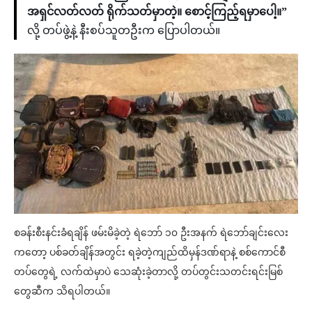
အရှင်လတ်လတ် ရိုက်သတ်မှာတဲ့။ စောင့်ကြည့်ရမှာပေါ့။”
လို့ တပ်ဖွဲ့နဲ့ နီးစပ်သူတဦးက ပြောပါတယ်။
စခန်းစီးနင်းခံရချိန် ဖမ်းမိခဲ့တဲ့ ရဲဘော် ၁၀ ဦးအနက် ရဲဘော်ချင်းလေး
ကတော့ ပစ်ခတ်ချိန်အတွင်း ရခဲ့တဲ့ကျည်ထိမှန်ဒဏ်ရာနဲ့ စစ်ကောင်စီ
တပ်တွေရဲ့ လက်ထဲမှာပဲ သေဆုံးခဲ့တာလို့ တပ်တွင်းသတင်းရင်းမြစ်
တွေဆီက သိရပါတယ်။