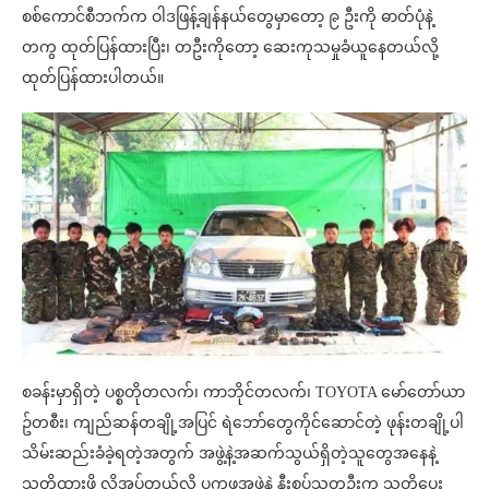
စစ်ကောင်စီဘက်က ဝါဒဖြန့်ချန်နယ်တွေမှာတော့ ၉ ဦးကို ဓာတ်ပုံနဲ့
တကွ ထုတ်ပြန်ထားပြီး၊ တဦးကိုတော့ ဆေးကုသမှုခံယူနေတယ်လို့
ထုတ်ပြန်ထားပါတယ်။
စခန်းမှာရှိတဲ့ ပစ္စတိုတလက်၊ ကာဘိုင်တလက်၊ TOYOTA မော်တော်ယာ
ဥ်တစီး၊ ကျည်ဆန်တချို့အပြင် ရဲဘော်တွေကိုင်ဆောင်တဲ့ ဖုန်းတချို့ပါ
သိမ်းဆည်းခံခဲ့ရတဲ့အတွက် အဖွဲ့နဲ့အဆက်သွယ်ရှိတဲ့သူတွေအနေနဲ့
သတိထားဖို့ လိုအပ်တယ်လို့ ပကဖအဖွဲ့နဲ့ နီးစပ်သူတဦးက သတိပေး