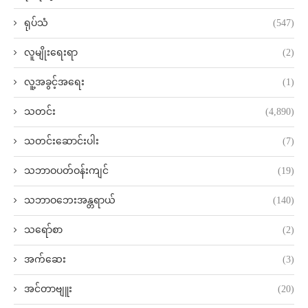
ရုပ်သံ
(547)
လူမျိုးရေးရာ
(2)
လူ့အခွင့်အရေး
(1)
သတင်း
(4,890)
သတင်းဆောင်းပါး
(7)
သဘာဝပတ်ဝန်းကျင်
(19)
သဘာဝဘေးအန္တရာယ်
(140)
သရော်စာ
(2)
အက်ဆေး
(3)
အင်တာဗျူး
(20)