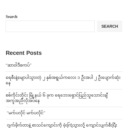
Search
SEARCH
Recent Posts
“ဆာဝါဒီစကပ်”
ရေစီးနဲ့မျောပါသွားတဲ့ ၂ နှစ်အရွယ်ကလေး ၁ ဦးအပါ ၂ ဦးပျောက်ဆုံး
နေ
စစ်ကိုင်းတိုင်း မြို့နယ် ၆ ခုက ရေဘေးရှောင်ပြည်သူသောင်းချီ
အကူအညီလိုအပ်နေ
⁨ ⁨“မက်ပလိုင် မက်ပလိုင်”
⁨⁩ ⁨ဂျက်ဖိုက်တာနဲ့ စာသင်ကျောင်းကို ဗုံးကြဲသွားလို့ ကျောင်းပျက်စီးပြီး