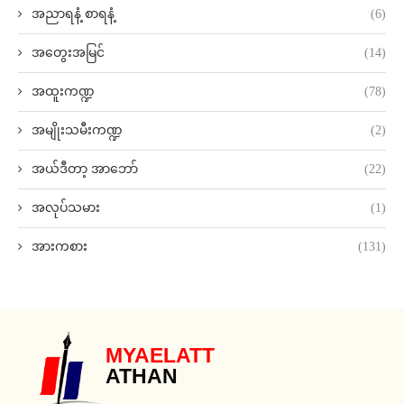
အညာရနံ့ စာရနံ့
(6)
အတွေးအမြင်
(14)
အထူးကဏ္ဍ
(78)
အမျိုးသမီးကဏ္ဍ
(2)
အယ်ဒီတာ့ အာဘော်
(22)
အလုပ်သမား
(1)
အားကစား
(131)
MYAELATT
ATHAN