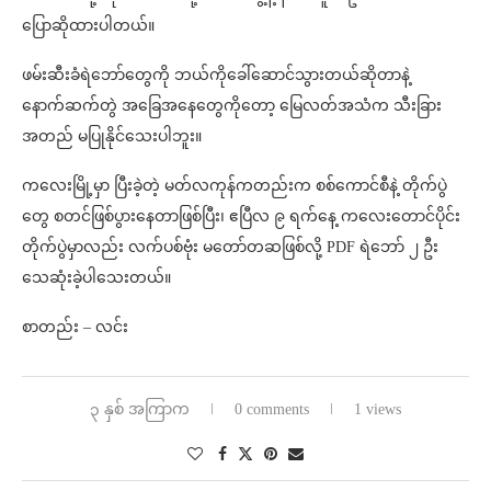
ပြောဆိုထားပါတယ်။
ဖမ်းဆီးခံရဲဘော်တွေကို ဘယ်ကိုခေါ်ဆောင်သွားတယ်ဆိုတာနဲ့
နောက်ဆက်တွဲ အခြေအနေတွေကိုတော့ မြေလတ်အသံက သီးခြား
အတည် မပြုနိုင်သေးပါဘူး။
ကလေးမြို့မှာ ပြီးခဲ့တဲ့ မတ်လကုန်ကတည်းက စစ်ကောင်စီနဲ့ တိုက်ပွဲ
တွေ စတင်ဖြစ်ပွားနေတာဖြစ်ပြီး၊ ဧပြီလ ၉ ရက်နေ့ ကလေးတောင်ပိုင်း
တိုက်ပွဲမှာလည်း လက်ပစ်ဗုံး မတော်တဆဖြစ်လို့ PDF ရဲဘော် ၂ ဦး
သေဆုံးခဲ့ပါသေးတယ်။
စာတည်း – လင်း
၃ နှစ် အကြာက
0 comments
1 views