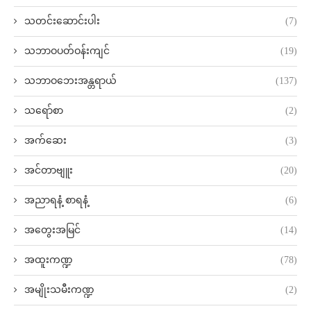
သတင်းဆောင်းပါး
(7)
သဘာဝပတ်ဝန်းကျင်
(19)
သဘာဝဘေးအန္တရာယ်
(137)
သရော်စာ
(2)
အက်ဆေး
(3)
အင်တာဗျူး
(20)
အညာရနံ့ စာရနံ့
(6)
အတွေးအမြင်
(14)
အထူးကဏ္ဍ
(78)
အမျိုးသမီးကဏ္ဍ
(2)