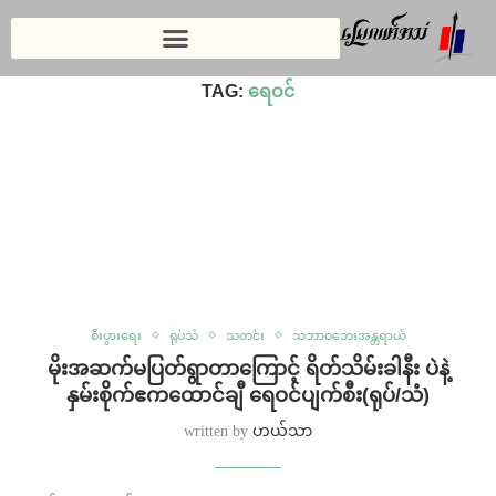
Home
»
ရေဝင်
TAG:
ရေဝင်
စီးပွားရေး
ရုပ်သံ
သတင်း
သဘာဝဘေးအန္တရာယ်
မိုးအဆက်မပြတ်ရွာတာကြောင့် ရိတ်သိမ်းခါနီး ပဲနဲ့
နှမ်းစိုက်ဧကထောင်ချီ ရေဝင်ပျက်စီး(ရုပ်/သံ)
written by
ဟယ်သာ