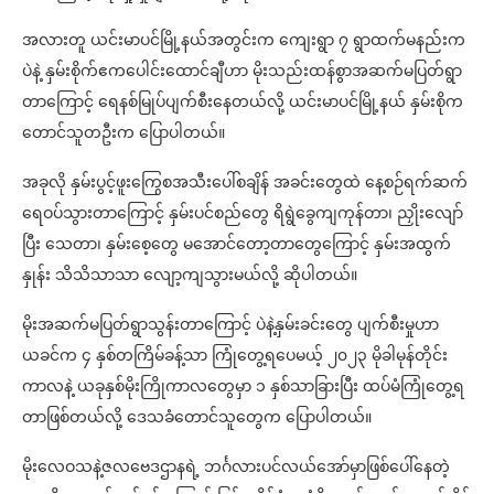
အလားတူ ယင်းမာပင်မြို့နယ်အတွင်းက ကျေးရွာ ၇ ရွာထက်မနည်းက
ပဲနဲ့ နှမ်းစိုက်ဧကပေါင်းထောင်ချီဟာ မိုးသည်းထန်စွာအဆက်မပြတ်ရွာ
တာကြောင့် ရေနစ်မြုပ်ပျက်စီးနေတယ်လို့ ယင်းမာပင်မြို့နယ် နှမ်းစိုက
တောင်သူတဦးက ပြောပါတယ်။
အခုလို နှမ်းပွင့်ဖူးကြွေစအသီးပေါ်စချိန် အခင်းတွေထဲ နေ့စဉ်ရက်ဆက်
ရေဝပ်သွားတာကြောင့် နှမ်းပင်စည်တွေ ရိရွဲခွေကျကုန်တာ၊ ညှိုးလျော်
ပြီး သေတာ၊ နှမ်းစေ့တွေ မအောင်တော့တာတွေကြောင့် နှမ်းအထွက်
နှုန်း သိသိသာသာ လျော့ကျသွားမယ်လို့ ဆိုပါတယ်။
မိုးအဆက်မပြတ်ရွာသွန်းတာကြောင့် ပဲနဲ့နှမ်းခင်းတွေ ပျက်စီးမှုဟာ
ယခင်က ၄ နှစ်တကြိမ်ခန့်သာ ကြုံတွေ့ရပေမယ့် ၂၀၂၃ မိုခါမုန်တိုင်း
ကာလနဲ့ ယခုနှစ်မိုးကြိုကာလတွေမှာ ၁ နှစ်သာခြားပြီး ထပ်မံကြုံတွေ့ရ
တာဖြစ်တယ်လို့ ဒေသခံတောင်သူတွေက ပြောပါတယ်။
မိုးလေဝသနဲ့ဇလဗေဒဌာနရဲ့ ဘင်္ဂလားပင်လယ်အော်မှာဖြစ်ပေါ်နေတဲ့