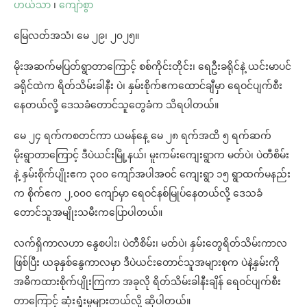
ဟယ်သာ
၊
ကျော်စွာ
မြေလတ်အသံ၊ မေ ၂၉၊ ၂၀၂၅။
မိုးအဆက်မပြတ်ရွာတာကြောင့် စစ်ကိုင်းတိုင်း၊ ရေဦးခရိုင်နဲ့ ယင်းမာပင်
ခရိုင်ထဲက ရိတ်သိမ်းခါနီး ပဲ၊ နှမ်းစိုက်ဧကထောင်ချီမှာ ရေဝင်ပျက်စီး
နေတယ်လို့ ဒေသခံတောင်သူတွေခံက သိရပါတယ်။
မေ ၂၄ ရက်ကစတင်ကာ ယမန်နေ့ မေ ၂၈ ရက်အထိ ၅ ရက်ဆက်
မိုးရွာတာကြောင့် ဒီပဲယင်းမြို့နယ်၊ မူးကမ်းကျေးရွာက မတ်ပဲ၊ ပဲတီစိမ်း
နဲ့ နှမ်းစိုက်ပျိုးဧက ၃၀၀ ကျော်အပါအဝင် ကျေးရွာ ၁၅ ရွာထက်မနည်း
က စိုက်ဧက ၂,၀၀၀ ကျော်မှာ ရေဝင်နစ်မြုပ်နေတယ်လို့ ဒေသခံ
တောင်သူအမျိုးသမီးကပြောပါတယ်။
လက်ရှိကာလဟာ နွေစပါး၊ ပဲတီစိမ်း၊ မတ်ပဲ၊ နှမ်းတွေရိတ်သိမ်းကာလ
ဖြစ်ပြီး ယခုနှစ်နွေကာလမှာ ဒီပဲယင်းတောင်သူအများစုက ပဲနဲ့နှမ်းကို
အဓိကထားစိုက်ပျိုးကြကာ အခုလို ရိတ်သိမ်းခါနီးချိန် ရေဝင်ပျက်စီး
တာကြောင့် ဆုံးရှုံးမှုများတယ်လို့ ဆိုပါတယ်။