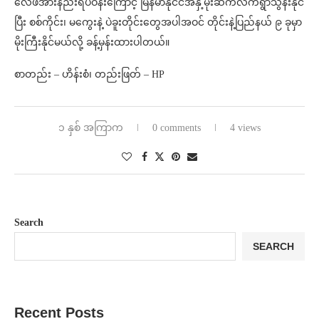
လေဖိအားနည်းရပ်ဝန်းကြောင့် မြန်မာနိုင်ငံအနှံ့မိုးဆက်လက်ရွာသွန်းနိုင်
ပြီး စစ်ကိုင်း၊ မကွေးနဲ့ ပဲခူးတိုင်းတွေအပါအဝင် တိုင်းနဲ့ပြည်နယ် ၉ ခုမှာ
မိုးကြီးနိုင်မယ်လို့ ခန့်မှန်းထားပါတယ်။
စာတည်း – ဟိန်းစံ၊ တည်းဖြတ် – HP
၁ နှစ် အကြာက
0 comments
4 views
Search
SEARCH
Recent Posts