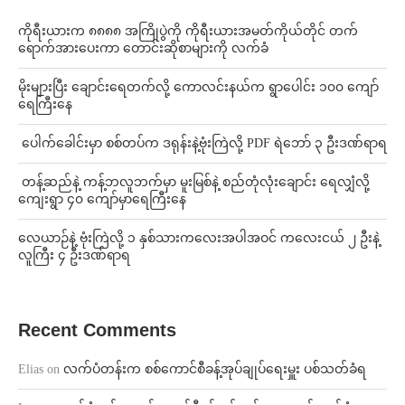
ကိုရီးယားက ၈၈၈၈ အကြိုပွဲကို ကိုရီးယားအမတ်ကိုယ်တိုင် တက်
ရောက်အားပေးကာ တောင်းဆိုစာများကို လက်ခံ
⁨မိုးများပြီး ချောင်းရေတက်လို့ ကောလင်းနယ်က ရွာပေါင်း ၁၀၀ ကျော်
ရေကြီးနေ
⁩ ⁨ပေါက်ခေါင်းမှာ စစ်တပ်က ဒရုန်းနဲ့ဗုံးကြဲလို့ PDF ရဲဘော် ၃ ဦးဒဏ်ရာရ
⁩ ⁨တန့်ဆည်နဲ့ ကန့်ဘလူဘက်မှာ မူးမြစ်နဲ့ စည်တုံလုံးချောင်း ရေလျှံလို့
ကျေးရွာ ၄၀ ကျော်မှာရေကြီးနေ
⁨လေယာဉ်နဲ့ ဗုံးကြဲလို့ ၁ နှစ်သားကလေးအပါအဝင် ကလေးငယ် ၂ ဦးနဲ့
လူကြီး ၄ ဦးဒဏ်ရာရ
Recent Comments
Elias
on
လက်ပံတန်းက စစ်ကောင်စီခန့်အုပ်ချုပ်ရေးမှူး ပစ်သတ်ခံရ