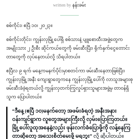
written by
နန်းခမ်း
စစ်ကိုင်း၊ ဧပြီ ၁၀၊ ၂၀၂၃။
စစ်ကိုင်းတိုင်း၊ ကျွန်းလှမြို့ပေါ်ရှိ စစ်သားနဲ့ ပျူစောထီးအဖွဲ့တွေက
အမျိုးသား ၂ ဦးစီး ဆိုင်ကယ်တွေကို ဖမ်းဆီးပြီး၊ ရိုက်နှက်ငွေတောင်း
တာတွေကို လုပ်နေတယ်လို့ သိရပါတယ်။
ဧပြီလ ၉ ရက် မနေ့ကမနက်ပိုင်းမှာစတင်ကာ ဖမ်းဆီးနေတာဖြစ်ပြီး၊
ကျွန်းလှမြို့အနီး ကျေးရွာတွေကနေ ကျွန်းလှမြို့ပေါ်ကို လာသူအများစု
ဖမ်းဆီးခံခဲ့ရတယ်လို့ ကျွန်းလှတက်ကြွလှုပ်ရှားသူများအဖွဲ့မှ တာဝန်ရှိ
သူက ပြောပါတယ်။
“ဒီနေ့ (ဧပြီ ၁၀)မနက်တော့ အဖမ်းခံရတဲ့ အနီးအနား
ဝန်းကျင်ရွာက လူတွေအများကြီးလို့ လှမ်းပြောကြတယ်။
မြို့ပေါ်လူထုအနေနဲ့လည်း ဖုန်းလက်ခံပြောဖို့ကို လန့်နေကြ
တာဆိုတော့ အသေးစိတ်မေးဖို့ မရဘူး”
လို့ ဆိုပါတယ်။