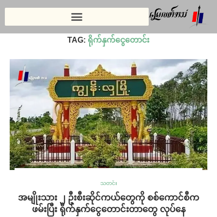
Home
»
ရိုက်နှက်ငွေတောင်း
TAG:
ရိုက်နှက်ငွေတောင်း
သတင်း
အမျိုးသား ၂ ဦးစီးဆိုင်ကယ်တွေကို စစ်ကောင်စီက
ဖမ်းပြီး ရိုက်နှက်ငွေတောင်းတာတွေ လုပ်နေ