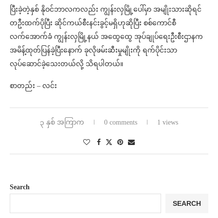
ပြီးခဲ့တဲ့နှစ် နိုဝင်ဘာလကလည်း ကျွန်းလှမြို့ပေါ်မှာ အမျိုးသားဆိုရင်
တဦးထက်ပိုပြီး ဆိုင်ကယ်စီးနင်းခွင့်မရှိ‌ဟုဆိုပြီး စစ်ကောင်စီ
လက်အောက်ခံ ကျွန်းလှမြို့နယ် အထွေထွေ အုပ်ချုပ်ရေးဦးစီးဌာနက
အမိန့်ထုတ်ပြန်ခဲ့ပြီးနောက် ခုလိုဖမ်းဆီးမှုမျိုးကို ရက်ပိုင်းသာ
လုပ်ဆောင်ခဲ့သေးတယ်လို့ သိရပါတယ်။
စာတည်း – လင်း
၃ နှစ် အကြာက
0 comments
1 views
Search
SEARCH