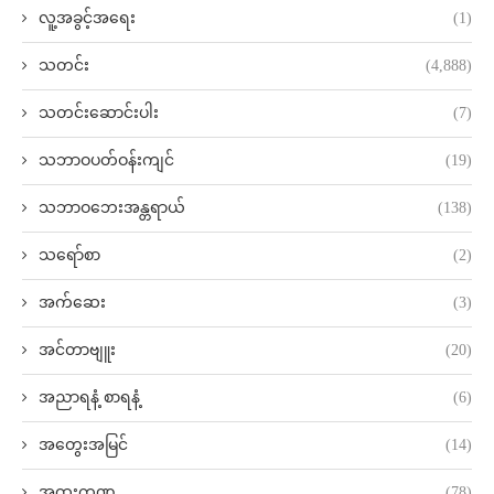
လူ့အခွင့်အရေး
(1)
သတင်း
(4,888)
သတင်းဆောင်းပါး
(7)
သဘာဝပတ်ဝန်းကျင်
(19)
သဘာဝဘေးအန္တရာယ်
(138)
သရော်စာ
(2)
အက်ဆေး
(3)
အင်တာဗျူး
(20)
အညာရနံ့ စာရနံ့
(6)
အတွေးအမြင်
(14)
အထူးကဏ္ဍ
(78)