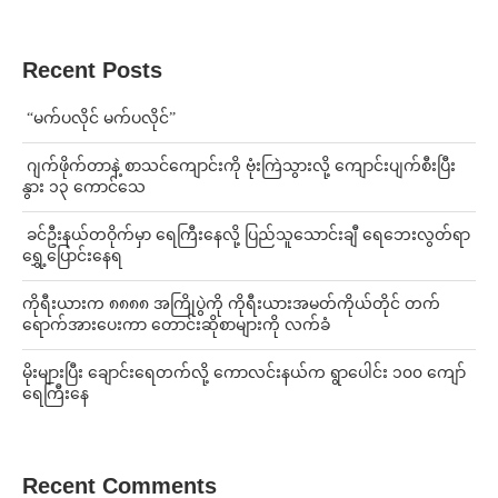
Recent Posts
⁨ ⁨“မက်ပလိုင် မက်ပလိုင်”
⁨⁩ ⁨ဂျက်ဖိုက်တာနဲ့ စာသင်ကျောင်းကို ဗုံးကြဲသွားလို့ ကျောင်းပျက်စီးပြီး
နွား ၁၃ ကောင်သေ
⁩ ⁨ခင်ဦးနယ်တဝိုက်မှာ ရေကြီးနေလို့ ပြည်သူသောင်းချီ ရေဘေးလွတ်ရာ
ရွှေ့ပြောင်းနေရ
ကိုရီးယားက ၈၈၈၈ အကြိုပွဲကို ကိုရီးယားအမတ်ကိုယ်တိုင် တက်
ရောက်အားပေးကာ တောင်းဆိုစာများကို လက်ခံ
⁨မိုးများပြီး ချောင်းရေတက်လို့ ကောလင်းနယ်က ရွာပေါင်း ၁၀၀ ကျော်
ရေကြီးနေ
Recent Comments