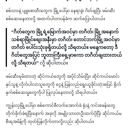
စစ်သားနဲ့ ပျူစောထီးတွေက မြို့ပေါ်မှာ နေရာခွဲ၊ ဂိတ်ချပြီး ဖမ်းဆီး
စစ်ဆေးနေတာလို့ အထက်ပါတာဝန်ခံက ဆက်ပြောပါတယ်။
“ဂိတ်တွေက မြို့ရဲ့မြောက်အဝင်မှာ တဂိတ်၊ မြို့အနောက်
သစ်ရာမြိုင်စျေးအနီးမှာ တဂိတ်၊ တောင်ဘက်မြို့အဝင်မှာ
တဂိတ် ပေါင်းသုံးခုရှိတယ်လို့ သိရတယ်။ မနေ့ကတော့ ဒီ
ဂိတ်တွေအပြင် ဘူတာကြီးရှေ့မှာကော တဂိတ်ချထားတယ်
လို့ သိရတယ်”
လို့ ဆိုပါတယ်။
ဖမ်းဆီးရမိထားတဲ့ ဆိုင်ကယ်တွေကို အပိုင်သိမ်းပြီး၊ ဆိုင်ကယ်မောင်း
နှင်သူနဲ့ လိုက်ပါလာသူ‌‌တွေကို ငွေနဲ့ ပြန်လည်ရွေးယူခိုင်းတဲ့အပြင် ရိုက်
နှက်စစ်ဆေးမှုတွေကိုပါ ပြုလုပ်နေတာလို့ သိရပါတယ်။
ကျွန်းလှမြို့ပေါ်မှာ စစ်ကောင်စီလက်အောက်ခံ ရုံးနဲ့ ကင်းစခန်းတွေ
တိုက်ခိုက်ခံရပြီးနောက် အခုလို အမျိုးသားတဦးထက်ပိုပြီး ဆိုင်ကယ်မ
စီးရအမိန့်ကို ထုတ်ပြန်လိုက်တာလို့လည်း ဆိုပါတယ်။