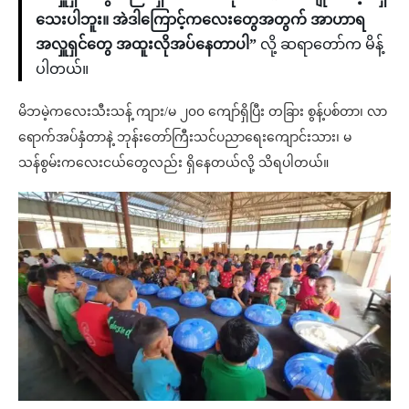
သေးပါဘူး။ အဲဒါကြောင့်ကလေးတွေအတွက် အာဟာရ
အလှူရှင်တွေ အထူးလိုအပ်နေတာပါ”
လို့ ဆရာတော်က မိန့်
ပါတယ်။
မိဘမဲ့ကလေးသီးသန့် ကျား/မ ၂၀၀ ကျော်ရှိပြီး တခြား စွန့်ပစ်တာ၊ လာ
ရောက်အပ်နှံတာနဲ့ ဘုန်းတော်ကြီးသင်ပညာရေးကျောင်းသား၊ မ
သန်စွမ်းကလေးငယ်တွေလည်း ရှိနေတယ်လို့ သိရပါတယ်။