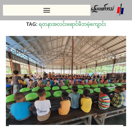
Home
»
ရတနာအလင်းရောင်မိဘမဲ့ကျောင်း
TAG:
ရတနာအလင်းရောင်မိဘမဲ့ကျောင်း