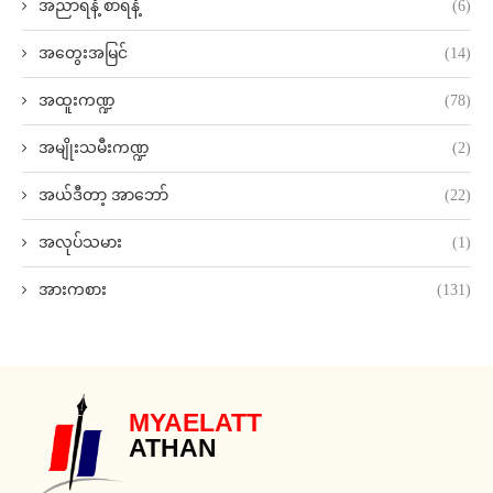
အညာရနံ့ စာရနံ့
(6)
အတွေးအမြင်
(14)
အထူးကဏ္ဍ
(78)
အမျိုးသမီးကဏ္ဍ
(2)
အယ်ဒီတာ့ အာဘော်
(22)
အလုပ်သမား
(1)
အားကစား
(131)
MYAELATT
ATHAN