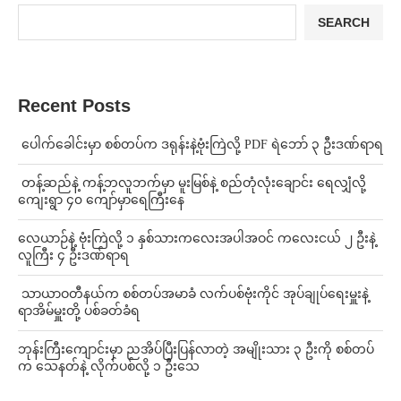
SEARCH
Recent Posts
⁩ ⁨ပေါက်ခေါင်းမှာ စစ်တပ်က ဒရုန်းနဲ့ဗုံးကြဲလို့ PDF ရဲဘော် ၃ ဦးဒဏ်ရာရ
⁩ ⁨တန့်ဆည်နဲ့ ကန့်ဘလူဘက်မှာ မူးမြစ်နဲ့ စည်တုံလုံးချောင်း ရေလျှံလို့
ကျေးရွာ ၄၀ ကျော်မှာရေကြီးနေ
⁨လေယာဉ်နဲ့ ဗုံးကြဲလို့ ၁ နှစ်သားကလေးအပါအဝင် ကလေးငယ် ၂ ဦးနဲ့
လူကြီး ၄ ဦးဒဏ်ရာရ
⁩ ⁨သာယာဝတီနယ်က စစ်တပ်အမာခံ လက်ပစ်ဗုံးကိုင် အုပ်ချုပ်ရေးမှူးနဲ့
ရာအိမ်မှူးတို့ ပစ်ခတ်ခံရ
ဘုန်းကြီးကျောင်းမှာ ညအိပ်ပြီးပြန်လာတဲ့ အမျိုးသား ၃ ဦးကို စစ်တပ်
က သေနတ်နဲ့ လိုက်ပစ်လို့ ၁ ဦးသေ