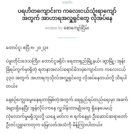
သတင်း
ပရဟိတကျောင်းက ကလေးငယ်သုံးရာကျော်
အတွက် အာဟာရအလှူရှင်တွေ လိုအပ်နေ
written by
စောကျော်ငြိမ်း
တောင်ငူ၊ ဧပြီ ၈၊ ၂၀၂၃။
ပဲခူးတိုင်းဒေသကြီး၊ တောင်ငူခရိုင်၊ ရေတာရှည်မြို့နယ်၊ ဆွာမြို့၊ အုန်း
ခြံရပ်ကွက်မှာရှိတဲ့ ရတနာအလင်းရောင်မိဘမဲ့ကျောင်းက ကလေးငယ်
၃၃၀ အတွက် အဟာရကုသိုလ်အလှူရှင်တွေ လိုအပ်နေတယ်လို့ သိရပါ
တယ်။
နေ့စဉ်ကျွေးမွေးနေရတာဖြစ်တဲ့အတွက် ရေရှည်ရပ်တည်ရေးမှာ အခက်
ခဲများရှိနေပြီး အွန်လိုင်းကနေ လှူဒါန်းတာမျိုးတွေ ရှိနေပေမယ့်
လုံလောက်မှုမရှိဘူးလို့ ယနေ့ မတ်လ ၈ ရက်နေ့မှာ ဦးဆောင်ဆရာတော်
ဦးဇင်းဥူးကေတုက မြေလတ်အသံကို မိန့်ကြားပါတယ်။