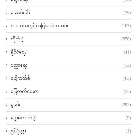
ဆောင်းပါး
(79)
တပတ်အတွင်း မြေလတ်သတင်း
(107)
တိုက်ပွဲ
(976)
နိုင်ငံရေး
(11)
ပညာရေး
(13)
ပေါ့ကတ်စ်
(63)
မြေလတ်ပေးစာ
(55)
မှုခင်း
(292)
ရွေးကောက်ပွဲ
(9)
ရုပ်ပုံလွှာ
(1)