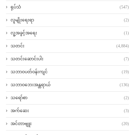
ရုပ်သံ
(547)
လူမျိုးရေးရာ
(2)
လူ့အခွင့်အရေး
(1)
သတင်း
(4,884)
သတင်းဆောင်းပါး
(7)
သဘာဝပတ်ဝန်းကျင်
(19)
သဘာဝဘေးအန္တရာယ်
(136)
သရော်စာ
(2)
အက်ဆေး
(3)
အင်တာဗျူး
(20)