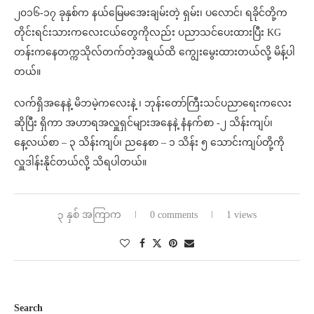
၂၀၁၆-၁၇ ခုနှစ်က နယ်မြေမအေးချမ်းတဲ့ ရှမ်း၊ ပလောင်၊ ရခိုင်တို့က
တိုင်းရင်းသားကလေးငယ်တွေကိုလည်း ပညာသင်ပေးထားပြီး KG
တန်းကနေတက္ကသိုလ်တက်တဲ့အရွယ်ထိ ကျွေးမွေးထားတယ်လို့ မိန့်ပါ
တယ်။
လက်ရှိအနေနဲ့ မိဘမဲ့ကလေးနဲ့ ၊ ဘုန်းတော်ကြီးသင်ပညာရေးကလေး
ဆိုပြီး ရှိကာ အဟာရအလှူရှင်များအနေနဲ့ နံနက်စာ -၂ သိန်းကျပ်၊
နေ့လယ်စာ – ၃ သိန်းကျပ်၊ ညနေစာ – ၁ သိန်း ၅ သောင်းကျပ်တို့ကို
လှူဒါန်းနိုင်တယ်လို့ သိရပါတယ်။
၃ နှစ် အကြာက
0 comments
1 views
Search