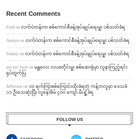
Recent Comments
Fred
on
လက်ပံတန်းက စစ်ကောင်စီခန့်အုပ်ချုပ်ရေးမှူး ပစ်သတ်ခံရ
Austyn
on
လက်ပံတန်းက စစ်ကောင်စီခန့်အုပ်ချုပ်ရေးမှူး ပစ်သတ်ခံရ
Sidney
on
လက်ပံတန်းက စစ်ကောင်စီခန့်အုပ်ချုပ်ရေးမှူး ပစ်သတ်ခံရ
nyi nyi lwin
on
မန္တလေး လပခတိုင်းမှူး စစ်ဆေးရုံမှာ လူနာကြည့်ရင်း
ရုပ်ထွက်ပြ
Jefferson
on
၁၀ ရက်ကြာစစ်ကြောင်းထိုးခံရတဲ့ ကန့်ဘလူမှာ ဒေသခံ
၁၁ ဦးသေဆုံးပြီး လူနေအိမ် ၄၀၀ ကျော် မီးရှို့ခံရ
FOLLOW US