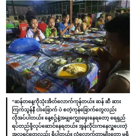
“ဆန်တနေ့ကိုသုံးအိတ်လောက်ကုန်တယ်။ ဆန် ဆီ ဆား
ကြက်သွန်နီ ငါးခြောက် ပဲ စတဲ့ကုန်ခြောက်တွေလည်း
လိုအပ်ပါတယ်။ နေ့စဥ်နဲ့အမျှကျွေးမွေးနေရတော့ ရေရှည်
ရပ်တည်ဖို့လုပ်ဆောင်နေရတယ်။ အွန်လိုင်းကနေလှူပေးတဲ့
အလှူရှင်တွေလည်း ရှိပါတယ်။ လုံလောက်တာမျိုးတော့ မရှိ