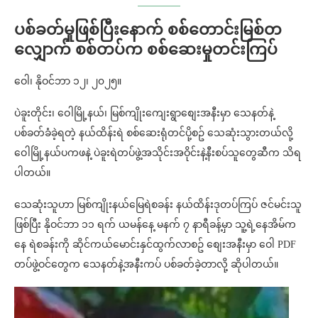
ပစ်ခတ်မှုဖြစ်ပြီးနောက် စစ်တောင်းမြစ်တ
လျှောက် စစ်တပ်က စစ်ဆေးမှုတင်းကြပ်
ဝေါ၊ နိုဝင်ဘာ ၁၂၊ ၂၀၂၅။
ပဲခူးတိုင်း၊ ဝေါမြို့နယ်၊ မြစ်ကျိုးကျေးရွာစျေးအနီးမှာ သေနတ်နဲ့
ပစ်ခတ်ခံခဲ့ရတဲ့ နယ်ထိန်းရဲ စစ်ဆေးရုံတင်ပို့စဥ် သေဆုံးသွားတယ်လို့
ဝေါမြို့နယ်ပကဖနဲ့ ပဲခူးရဲတပ်ဖွဲ့အသိုင်းအဝိုင်းနဲ့နီးစပ်သူတွေဆီက သိရ
ပါတယ်။
သေဆုံးသူဟာ မြစ်ကျိုးနယ်မြေရဲစခန်း နယ်ထိန်းဒုတပ်ကြပ် ဇင်မင်းသူ
ဖြစ်ပြီး နိုဝင်ဘာ ၁၁ ရက် ယမန်နေ့ မနက် ၇ နာရီခန့်မှာ သူ့ရဲ့နေအိမ်က
နေ ရဲစခန်းကို ဆိုင်ကယ်မောင်းနှင်ထွက်လာစဥ် စျေးအနီးမှာ ဝေါ PDF
တပ်ဖွဲ့ဝင်တွေက သေနတ်နဲ့အနီးကပ် ပစ်ခတ်ခဲ့တာလို့ ဆိုပါတယ်။