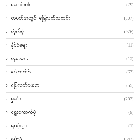
ဆောင်းပါး
(79)
တပတ်အတွင်း မြေလတ်သတင်း
(107)
တိုက်ပွဲ
(976)
နိုင်ငံရေး
(11)
ပညာရေး
(13)
ပေါ့ကတ်စ်
(63)
မြေလတ်ပေးစာ
(55)
မှုခင်း
(292)
ရွေးကောက်ပွဲ
(9)
ရုပ်ပုံလွှာ
(1)
ရုပ်သံ
(547)