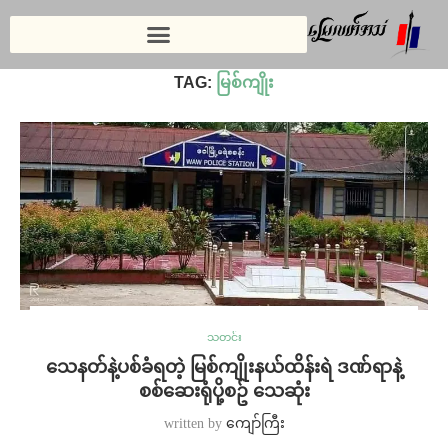
Home
»
မြစ်ကျိုး
TAG:
မြစ်ကျိုး
သတင်း
သေနတ်နဲ့ပစ်ခံရတဲ့ မြစ်ကျိုးနယ်ထိန်းရဲ ဒဏ်ရာနဲ့
စစ်ဆေးရုံပို့စဥ် သေဆုံး
written by
ကျော်ကြီး