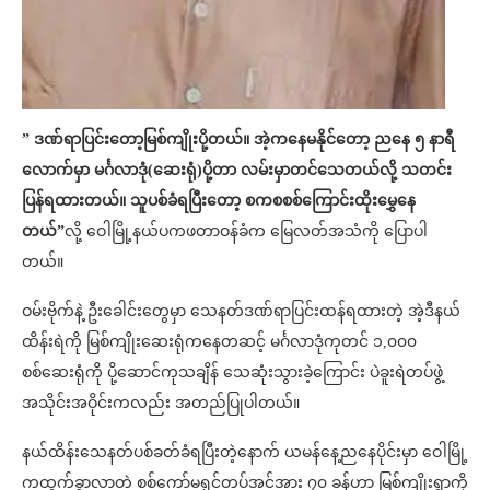
” ဒဏ်ရာပြင်းတော့မြစ်ကျိုးပို့တယ်။ အဲ့ကနေမနိုင်တော့ ညနေ ၅ နာရီ
လောက်မှာ မင်္ဂလာဒုံ(ဆေးရုံ)ပို့တာ လမ်းမှာတင်သေတယ်လို့ သတင်း
ပြန်ရထားတယ်။ သူပစ်ခံရပြီးတော့ စကစစစ်ကြောင်းထိုးမွှေနေ
တယ်”
လို့ ဝေါမြို့နယ်ပကဖတာဝန်ခံက မြေလတ်အသံကို ပြောပါ
တယ်။
ဝမ်းဗိုက်နဲ့ ဦးခေါင်းတွေမှာ သေနတ်ဒဏ်ရာပြင်းထန်ရထားတဲ့ အဲ့ဒီနယ်
ထိန်းရဲကို မြစ်ကျိုးဆေးရုံကနေတဆင့် မင်္ဂလာဒုံကုတင် ၁,၀၀၀
စစ်ဆေးရုံကို ပို့ဆောင်ကုသချိန် သေဆုံးသွားခဲ့ကြောင်း ပဲခူးရဲတပ်ဖွဲ့
အသိုင်းအဝိုင်းကလည်း အတည်ပြုပါတယ်။
နယ်ထိန်းသေနတ်ပစ်ခတ်ခံရပြီးတဲ့နောက် ယမန်နေ့ညနေပိုင်းမှာ ဝေါမြို့
ကထွက်ခွာလာတဲ့ စစ်ကော်မရှင်တပ်အင်အား ၇၀ ခန့်ဟာ မြစ်ကျိုးရွာကို