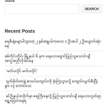
Search
SEARCH
Recent Posts
ရေစီးနဲ့မျောပါသွားတဲ့ ၂ နှစ်အရွယ်ကလေး ၁ ဦးအပါ ၂ ဦးပျောက်ဆုံး
နေ
စစ်ကိုင်းတိုင်း မြို့နယ် ၆ ခုက ရေဘေးရှောင်ပြည်သူသောင်းချီ
အကူအညီလိုအပ်နေ
⁨ ⁨“မက်ပလိုင် မက်ပလိုင်”
⁨⁩ ⁨ဂျက်ဖိုက်တာနဲ့ စာသင်ကျောင်းကို ဗုံးကြဲသွားလို့ ကျောင်းပျက်စီးပြီး
နွား ၁၃ ကောင်သေ
⁩ ⁨ခင်ဦးနယ်တဝိုက်မှာ ရေကြီးနေလို့ ပြည်သူသောင်းချီ ရေဘေးလွတ်ရာ
ရွှေ့ပြောင်းနေရ