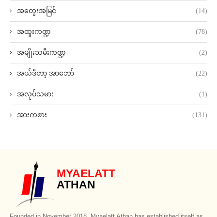
အတွေးအမြင်
(14)
အထူးကဏ္ဍ
(78)
အမျိုးသမီးကဏ္ဍ
(2)
အယ်ဒီတာ့ အာဘော်
(22)
အလုပ်သမား
(1)
အားကစား
(131)
MYAELATT
ATHAN
Founded in November 2018, Myaelatt Athan has established itself as