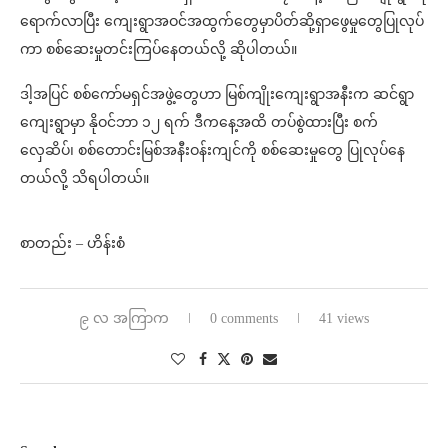
ရောက်လာပြီး ကျေးရွာအဝင်အထွက်တွေမှာပိတ်ဆို့ရှာဖွေမှုတွေပြုလုပ်
ကာ စစ်ဆေးမှုတင်းကြပ်နေတယ်လို့ ဆိုပါတယ်။
ဒါ့အပြင် စစ်ကော်မရှင်အဖွဲ့တွေဟာ မြစ်ကျိုးကျေးရွာအနီးက ဆင်ရွာ
ကျေးရွာမှာ နိုဝင်ဘာ ၁၂ ရက် ဒီကနေ့အထိ တပ်စွဲထားပြီး စက်
လှေဆိပ်၊ စစ်တောင်းမြစ်အနီးဝန်းကျင်ကို စစ်ဆေးမှုတွေ ပြုလုပ်နေ
တယ်လို့ သိရပါတယ်။
စာတည်း – ဟိန်းစံ
၉ လ အကြာက
0 comments
41 views