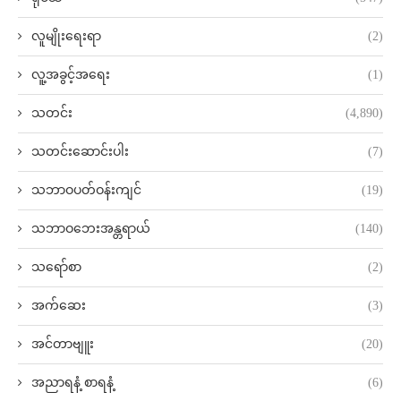
လူမျိုးရေးရာ
(2)
လူ့အခွင့်အရေး
(1)
သတင်း
(4,890)
သတင်းဆောင်းပါး
(7)
သဘာဝပတ်ဝန်းကျင်
(19)
သဘာဝဘေးအန္တရာယ်
(140)
သရော်စာ
(2)
အက်ဆေး
(3)
အင်တာဗျူး
(20)
အညာရနံ့ စာရနံ့
(6)