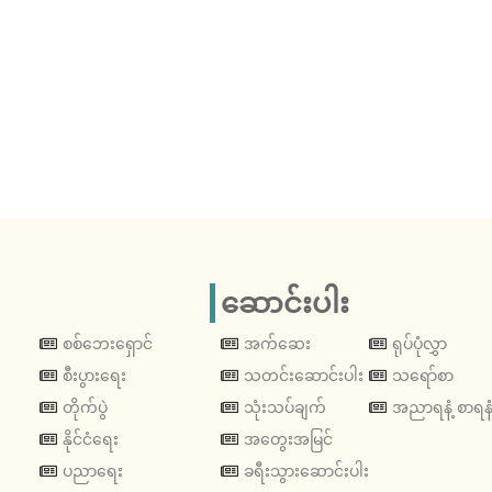
ဆောင်းပါး
စစ်ဘေးရှောင်
အက်ဆေး
ရုပ်ပုံလွှာ
စီးပွားရေး
သတင်းဆောင်းပါး
သရော်စာ
တိုက်ပွဲ
သုံးသပ်ချက်
အညာရနံ့ စာရနံ
နိုင်ငံရေး
အတွေးအမြင်
ပညာရေး
ခရီးသွားဆောင်းပါး