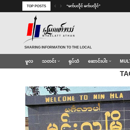
TOP POSTS
⁨ ⁨“မက်ပလိုင် မက်ပလိုင်”
MYAELATT ATHAN
SHARING INFORMATION TO THE LOCAL
မူလ
သတင်း
ရုပ်သံ
ဆောင်းပါး
MUL
Home
»
မဲနှိုက်
TA