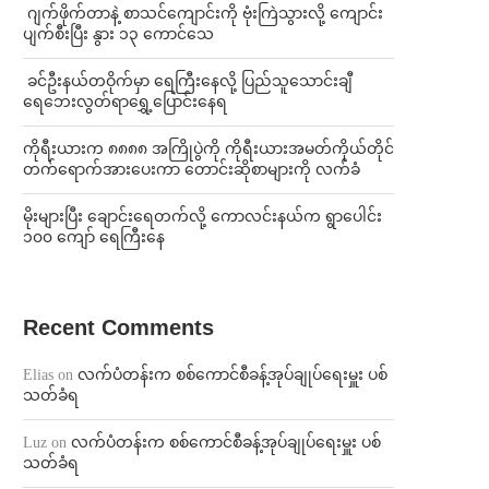
⁨⁩ ⁨ဂျက်ဖိုက်တာနဲ့ စာသင်ကျောင်းကို ဗုံးကြဲသွားလို့ ကျောင်း
ပျက်စီးပြီး နွား ၁၃ ကောင်သေ
⁩ ⁨ခင်ဦးနယ်တဝိုက်မှာ ရေကြီးနေလို့ ပြည်သူသောင်းချီ
ရေဘေးလွတ်ရာရွှေ့ပြောင်းနေရ
ကိုရီးယားက ၈၈၈၈ အကြိုပွဲကို ကိုရီးယားအမတ်ကိုယ်တိုင်
တက်ရောက်အားပေးကာ တောင်းဆိုစာများကို လက်ခံ
⁨မိုးများပြီး ချောင်းရေတက်လို့ ကောလင်းနယ်က ရွာပေါင်း
၁၀၀ ကျော် ရေကြီးနေ
Recent Comments
Elias
on
လက်ပံတန်းက စစ်ကောင်စီခန့်အုပ်ချုပ်ရေးမှူး ပစ်
သတ်ခံရ
Luz
on
လက်ပံတန်းက စစ်ကောင်စီခန့်အုပ်ချုပ်ရေးမှူး ပစ်
သတ်ခံရ