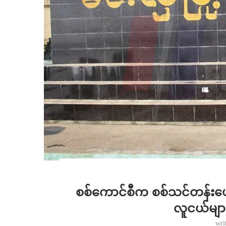
စစ်ကောင်စီက စစ်သင်တန်းပေးရ
လူငယ်မျာ
wri