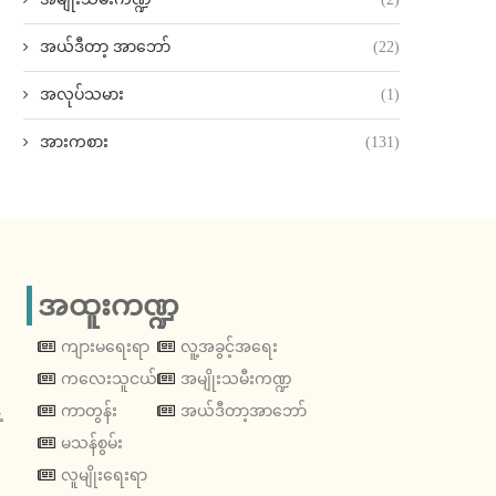
အယ်ဒီတာ့ အာဘော်
(22)
အလုပ်သမား
(1)
အားကစား
(131)
အထူးကဏ္ဍ
ကျားမရေးရာ
လူ့အခွင့်အရေး
ကလေးသူငယ်
အမျိုးသမီးကဏ္ဍ
့
ကာတွန်း
အယ်ဒီတာ့အာဘော်
မသန်စွမ်း
လူမျိုးရေးရာ