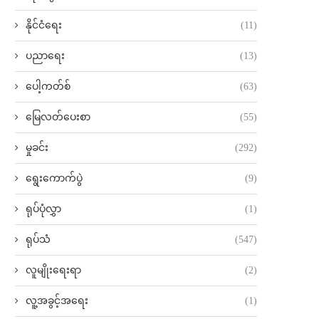
နိုင်ငံရေး
(11)
ပညာရေး
(13)
ပေါ့ကတ်စ်
(63)
မြေလတ်ပေးစာ
(55)
မှုခင်း
(292)
ရွေးကောက်ပွဲ
(9)
ရုပ်ပုံလွှာ
(1)
ရုပ်သံ
(547)
လူမျိုးရေးရာ
(2)
လူ့အခွင့်အရေး
(1)