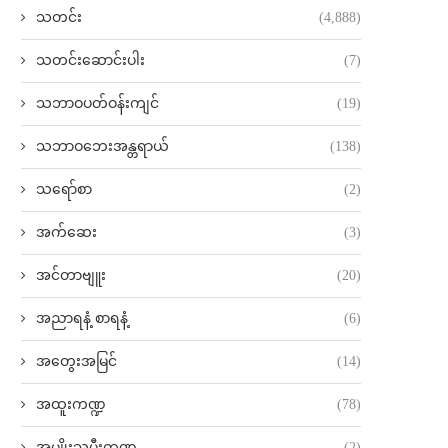
သတင်း
(4,888)
သတင်းဆောင်းပါး
(7)
သဘာဝပတ်ဝန်းကျင်
(19)
သဘာဝဘေးအန္တရာယ်
(138)
သရော်စာ
(2)
အက်ဆေး
(3)
အင်တာဗျူး
(20)
အညာရနံ့ စာရနံ့
(6)
အတွေးအမြင်
(14)
အထူးကဏ္ဍ
(78)
အမျိုးသမီးကဏ္ဍ
(2)