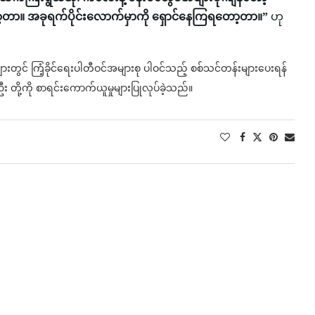
တာ။ အခုရက်ပိုင်းလောက်မှာကို ရှောင်နေကြရတော့တာ။”
ဟု
င် ကြံ့ခိုင်ရေးပါတီဝင်အများစု ပါဝင်သည့် စစ်သင်တန်းများပေးရန်
း တို့ကို စာရင်းကောက်ယူမှုများပြုလုပ်ခဲ့သည်။