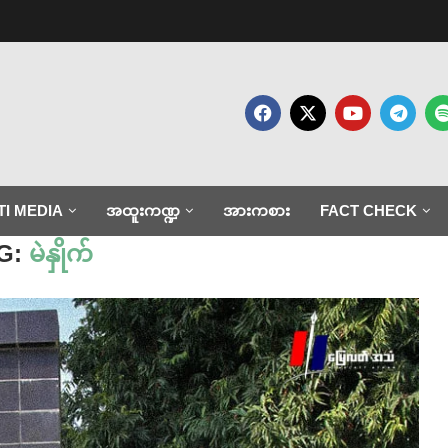
TI MEDIA
အထူးကဏ္ဍ
အားကစား
FACT CHECK
G:
မဲနှိုက်