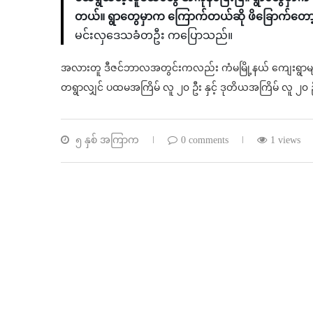
တယ်။ ရွာတွေမှာက ကြောက်တယ်ဆို ဖိခြောက်တော့
မင်းလှဒေသခံတဦး ကပြောသည်။
အလားတူ ဒီဇင်ဘာလအတွင်းကလည်း ကံမမြို့နယ် ကျေးရွာများတွ
တရွာလျှင် ပထမအကြိမ် လူ ၂၀ ဦး နှင့် ဒုတိယအကြိမ် လူ ၂၀ ဦ
၅ နှစ် အကြာက
0 comments
1 views