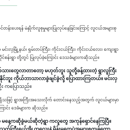
တန်းပေးရန် မဲနှိုက်လူစုမှုများပြုလုပ်နေခြင်းကြောင့် လူငယ်အများစု
က မင်းလှမြို့နယ်၊ ရှမ်းတပ်ကြီး၊ ကိုင်းငယ်ကြီး၊ ကိုင်းငယ်လေး၊ ကျေးရွာ
မလိုင်စန်းရွာ တို့တွင် ပြုလုပ်ခဲ့ကြောင်း ဒေသခံများကဆိုသည်။
စ်သားတွေလာတာတော့ မဟုတ်ဘူး သူတို့ခန့်ထားတဲ့ ရွာလူကြီး
နိုင်ဘူး ကိုယ်ဘာသာလာခွဲချင်ခွဲလို့ ပြောထားကြတယ်။ မင်းလှ
ီး ကပြောသည်။
စရှိသဖြင့် ရွာအကြီးအသေးလိုက် တောင်း‌နေသည့်အတွက် လူငယ်များမှာ
စ်ကြောင်း ဒေခံများက ဆိုသည်။
မနေ့ကဆိုခွဲမယ်ဆိုတဲ့ရွာ ကလူတွေ အကုန်ရှောင်နေကြပြီ။
သက်ကြီးရွယ်အို၊ ကလေးနဲ့ မိန်းမတွေပဲအများစုကျန်တော့