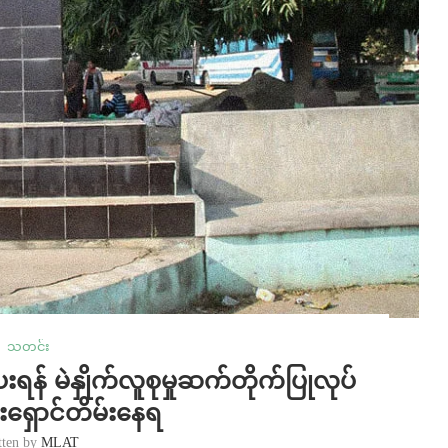
သတင်း
န် မဲနှိုက်လူစုမှုဆက်တိုက်ပြုလုပ်
းရှောင်တိမ်းနေရ
tten by
MLAT