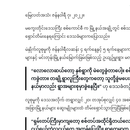
မြေလတ်အသံ၊ ဇန်နဝါရီ ၇၊ ၂၀၂၂။
မကွေးတိုင်းဒေသကြီး စစ်ကောင်စီ က မြို့နယ်အချို့တွင် စစ်သင်
ရှောင်တိမ်းနေရကြောင်း ဒေသခံများကပြောသည်။
မဲနှိုက်လူစုမှုကို ဇန်နဝါရီလဆန်း ၄ ရက်နေ့နှင့် ၅ ရက်နေ့များ
များနှင့် မင်းတုန်းမြို့နယ်မြောက်ခြမ်းဖြစ်သည့် ဥယျဥ်မှူးရွာ၊ 
“လောလောဆယ်တော့ နှစ်ရွာကို မဲတွေခွဲတာပေါ့။ စ
ကခွဲတာ။ တချို့ရွာလူကြီးတွေကတော့ သူတို့ခွဲမပေး
နယ်မှာလည်း ရွာအများစုမှာခွဲနေပြီ။”
ဟု ဒေသခံတဥ
လူစုမှုကို ဒေသအလိုက် တရွာလျှင် ၂၀၊ တအုပ်စုလျှင် ၄၀ အ
အခြားမြို့နယ်များ ဆွေးမျိုးများထံ တိမ်း‌ရှောင်သွားကြပြီဖြ
“ရှမ်းတပ်ကြီးမှာကျတော့ စစ်တပ်အထိုင်ရှိတယ်လေ 
ငယ်ရွယ်တဲ့လူငယ်တွေ အကုန်ပြေးပြီ။ ရွာတွေမှာက 