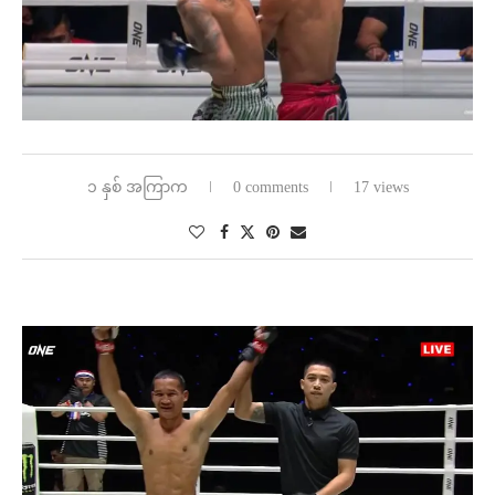
၁ နှစ် အကြာက
0 comments
17 views