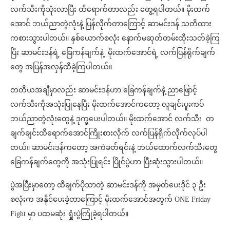
လက်သီးကိုသုံးလာပြီး ထိရောက်တာလည်း တွေ့ရပါတယ်။ မိုးထက်
အောင် ဘယ်ညာတွဲလုံးနဲ့ ပြန်လိုက်တာကြောင့် ဆာမင်းဒန် သတိထား
ကစားသွားပါတယ်။ နှစ်ယောက်စလုံး နောက်မဆုတ်တမ်းထိုးသတ်ခဲ့ကြ
ပြီး ဆာမင်းဒန်ရဲ့ ခြေကန်ချက်နဲ့ မိုးထက်အောင်ရဲ့ လက်ပြန်ရိုက်ချက်
တွေ အပြန်အလှန်ထိခဲ့ကြပါတယ်။
တတိယအချီမှာလည်း ဆာမင်းဒန်ဟာ ခြေကန်ချက်နဲ့ ညာဖြောင့်
လက်သီးကိုအသုံးပြုနေပြီး မိုးထက်အောင်ကတော့ လူချင်းပူးကပ်
ဘယ်ညာတွဲလုံးတွေနဲ့ ဒုက္ခပေးပါတယ်။ မိုးထက်အောင် လက်သီး တ
ချက်ချင်းထိရောက်အောင်ကြိုးစားလိုက် လက်ပြန်ရိုက်လိုက်လုပ်ပါ
တယ်။ ဆာမင်းဒန်ကတော့ အကဲခတ်ရင်းနဲ့ ဘယ်ထောက်လက်သီးတွေ
ခြေကန်ချက်တွေကို အသုံးပြုရင်း ပြိုင်ပွဲဟာ ပြီးဆုံးသွားပါတယ်။
ပွဲအပြီးမှာတော့ ထိချက်ပိုသာတဲ့ ဆာမင်းဒန်ကို အမှတ်ပေးဒိုင် ၃ ဦး
စလုံးက အနိုင်ပေးခဲ့တာကြောင့် မိုးထက်အောင်အတွက် ONE Friday
Fight မှာ ပထမဆုံး ရှုံးပွဲကြုံခဲ့ရပါတယ်။