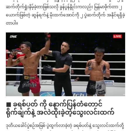
ဆက်တိုက်ရှုံးနိမ့်ခဲ့တာဖြစ်သလို ခွန်ပွန်နွိုင်းကလည်း မြန်မာဖိုက်တာ ၂
ယောက်ဖြစ်တဲ့ ဆွန်ရက်နဲ့ မိုးထက်အောင်ကို ၂ ပွဲဆက်တိုက် အနိုင်ရရှိခဲ့
တာပါ။
◼ ခရစ်ပတ် ကို နောက်ပြန်တံတောင်
ရိုက်ချက်နဲ့ အလဲထိုးခဲ့တဲ့သွေးလင်းထက်
ဒုတိယခေါင်ပွဲစဉ်အဖြစ် ပွဲထွက်လာခဲ့တဲ့ ခရစ်ပတ်နဲ့ သွေးလင်းထက်တို့