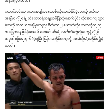
အနိုင်ရခဲ့ပါတယ်။
စောမင်းမင်းက ပထမအချီမှာအသာစီးထိုးသတ်နိုင်ခဲ့ပေမယ့် ဒုတိယ
အချီမှာ ဂျို့ရှ်ရဲ့ တံတောင်ရိုက်ချက်မိပြီးတဲ့နောက်ပိုင်း ထိုးအားကျသွား
ခဲ့သလို တတိယအချီမှာလည်း ဖိုက်တာ ၂ ယောက်လုံး သက်လုံကျတဲ့
အခြေအနေဖြစ်ခဲ့ပေမယ့် စောမင်းမင်းရဲ့ လက်သီးတွဲလုံးတွေနဲ့ ဂျို့ရှ်
အမှတ်စဉ်ရေတွက်ခံခဲ့ရပြီး ပြန်မလာနိုင်တော့လို့ အလဲထိုးနဲ့ အနိုင်ရရှိခဲ့
တာပါ။