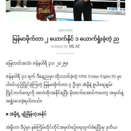
အားကစား
မြန်မာဖိုက်တာ ၂ ယောက်နိုင် ၁ ယောက်ရှုံးခဲ့တဲ့ ည
written by
MLAT
မြေလတ်အသံ၊ ဇန်နဝါရီ ၃၁၊ ၂၀၂၅။
ဇန်နဝါရီ ၃၁ ရက် ဒီနေ့ညမှာ ထိုးသတ်ခဲ့တဲ့ ONE Friday Fights 95 မှာ
ပါဝင်ယှဉ်ပြိုင်ခဲ့ကြတဲ့ မြန်မာဖိုက်တာ ၃ ဦးမှာ အဲမွီနဲ့ စူပါရေချမ်း
ပြိုင်ဘက်တွေကို အလဲထိုးအနိုင်ရပြီး မိုးထက်အောင်ကတော့ အမှတ်နဲ့
အရှုံးပေးခဲ့ရပါတယ်။
■ အဲမွီရဲ့ ချိုမြိန်တဲ့အနိုင်
အဲမွီဟာ ဒီပွဲမှာ နှစ်ကြိမ်တိုင်တိုင်အမှတ်စဉ်ရေတွက်ခံရပြီးမှ ဒုတိယ