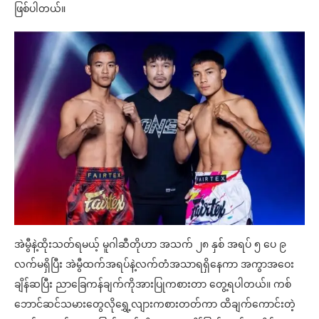
ဖြစ်ပါတယ်။
အဲမွီနဲ့ထိုးသတ်ရမယ့် မူဂါဆီတိုဟာ အသက် ၂၈ နှစ် အရပ် ၅ ပေ ၉
လက်မရှိပြီး အဲမွီထက်အရပ်နဲ့လက်တံအသာရရှိနေကာ အကွာအဝေး
ချိန်ဆပြီး ညာခြေကန်ချက်ကိုအားပြုကစားတာ တွေ့ရပါတယ်။ ကစ်
ဘောင်ဆင်သမားတွေလိုရွှေ့လျားကစားတတ်ကာ ထိချက်ကောင်းတဲ့