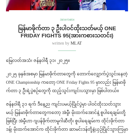
အားကစား
မြန်မာဖိုက်တာ ၃ ဦးပါဝင်ထိုးသတ်မယ့် ONE
FRIDAY FIGHTS 95(အားကစားသတင်း)
written by
MLAT
မြေလတ်အသံ၊ ဇန်နဝါရီ ၃၁၊ ၂၀၂၅။
၂၀၂၅ ခုနှစ်အစမှာ မြန်မာဖိုက်တာတွေကို တောက်လျှောက်ပွဲသွင်းနေတဲ့
ONE Championship ကတော့ ONE Friday Fights 95 မှာလည်း မြန်မာဖို
က်တာ ၃ ဦးရဲ့ပွဲစဉ်တွေကို ထည့်သွင်းကျင်းပသွားမှာ ဖြစ်ပါတယ်။
ဇန်နဝါရီ ၃၁ ရက် ဒီနေ့ည ကျင်းပမယ့်ပြိုင်ပွဲမှာ ပါဝင်ထိုးသတ်သွား
မယ့် မြန်မာဖိုက်တာတွေကတော့ အဲမွီ၊ မိုးထက်အောင်နဲ့ စူပါရေချမ်းတို့
ဖြစ်ပြီး အဲမွီဟာ ဂျပန်ဖိုက်တာမူဂါဆီတို၊ စူပါရေချမ်းက ထိုင်းဖိုက်တာ
ဒန့်၊ မိုးထက်အောင်က ထိုင်းဖိုက်တာ ဆာမင်းဒန်တို့နဲ့ယှဉ်ပြိုင်သွားကြမှာ