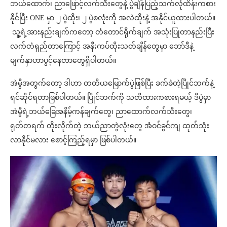
ဘယ်ထောက်၊ ညာဖြောင့်လက်သီးတွေနဲ့ ပွဲချိန်ပြည့်သက်လုံထိန်းကစား
နိုင်ပြီး ONE မှာ ၂ ပွဲထိုး၊ ၂ ပွဲစလုံးကို အလဲထိုးနဲ့ အနိုင်ယူထားပါတယ်။
သူ့ရဲ့အားနည်းချက်ကတော့ တံတောင်ရိုက်ချက် အသုံးပြုတာနည်းပြီး
လက်တံရှည်တာကြောင့် အနီးကပ်ထိုးသတ်ချိန်တွေမှာ ဘော်ဒီနဲ့
မျက်နှာဟာပွင့်နေတာတွေရှိပါတယ်။
အဲမွီအတွက်တော့ ဒါဟာ တတိယမြောက်ပွဲဖြစ်ပြီး ခက်ခဲတဲ့ပြိုင်ဘက်နဲ့
ရင်ဆိုင်ရတာဖြစ်ပါတယ်။ ပြိုင်ဘက်ကို သတိထားကစားရမယ့် ဒီပွဲမှာ
အဲမွီရဲ့ဘယ်ခြေအနိမ့်ကန်ချက်တွေ၊ ညာထောက်လက်သီးတွေ၊
ရုတ်တရက် တိုးလိုက်တဲ့ ဘယ်ညာတွဲလုံးတွေ အံဝင်ခွင်ကျ ထုတ်သုံး
လာနိုင်မလား စောင့်ကြည့်ရမှာ ဖြစ်ပါတယ်။