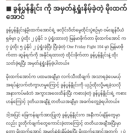
◼ ခွန်ပွန်နွိုင်း ကို အမှတ်နဲ့ရှုံးနိမ့်ခဲ့တဲ့ မိုးထက်
အောင်
ခွန်ပွန်နွိုင်းနဲ့မိုးထက်အောင်ရဲ့ ဖလိုင်းဝိတ်မွေထိုင်းပွဲစဉ်မှာ ဝမ်းချန်ပီယံ
ရှစ်မှာ ၃ ပွဲထိုး ၂ ပွဲနိုင် ၁ ပွဲရှုံးထားတဲ့ မြန်မာဖိုက်တာ မိုးထက်အောင် က
၇ ပွဲထိုး ၅ ပွဲနိုင် ၂ ပွဲရှုံးခဲ့ပြီး ပြီးခဲ့တဲ့ One Friday Fight 104 မှာ မြန်မာဖို
က်တာ ဆွန်ရက်ကို အနိုင်ရထားတဲ့ ထိုင်းဖိုက်တာ ခွန်ပွန်နွိုင်းနဲ့ ထိုး
သတ်ခဲ့ရပြီး အမှတ်နဲ့ရှုံးနိမ့်ခဲ့ပါတယ်။
မိုးထက်အောင်က ပထမအချီမှာ လက်သီးထိချက် အသာရခဲ့ပေမယ့်
အရပ်နဲ့လက်တံကွာဟမှုကြောင့် ခွန်ပွန်နွိုင်းကို ယှဉ်ထိုးလို့မရခဲ့သလို
အနားကပ်မခံဘဲ အကွားအဝေးထိန်းပြီး ကစားခဲ့တဲ့ ခွန်ပွန်နွိုင်းရဲ့ ကစား
ဟန်ကြောင့် ဒုတိယအချီနဲ့ တတိယအချီမှာ အခက်တွေ့ခဲ့ရပါတယ်။
ဒါ့အပြင် ခြေကန်ချက်အားပြုတဲ့ ခွန်ပွန်နွိုင်းက အနီးကပ်ချိန်တွေမှာ
လည်း ဒူးတိုက်ချက်တွေကောင်းခဲ့တာကြောင့် တတိယအချီအပြီးမှာ
တော့ မိုးထက်အောင် အမှတ်နဲ့ရှုံးနိမ့်ခဲ့ရပြီး မိုးထက်အောင်အတွက် ၂ ပွဲ