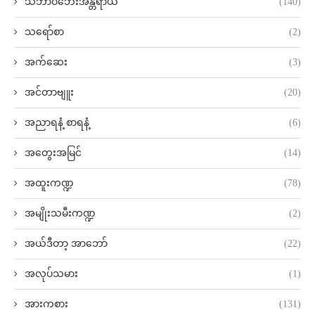
သဘာဝဘေးအန္တရာယ်
(140)
သရော်စာ
(2)
အက်ဆေး
(3)
အင်တာဗျူး
(20)
အညာရနံ့ စာရနံ့
(6)
အတွေးအမြင်
(14)
အထူးကဏ္ဍ
(78)
အမျိုးသမီးကဏ္ဍ
(2)
အယ်ဒီတာ့ အာဘော်
(22)
အလုပ်သမား
(1)
အားကစား
(131)