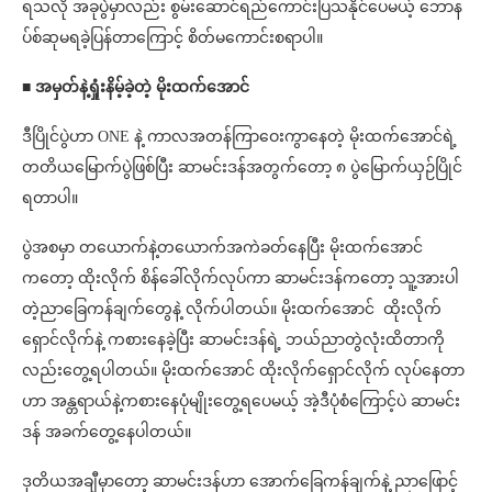
ရသလို အခုပွဲမှာလည်း စွမ်းဆောင်ရည်ကောင်းပြသနိုင်ပေမယ့် ဘောန
ပ်စ်ဆုမရခဲ့ပြန်တာကြောင့် စိတ်မကောင်းစရာပါ။
■ အမှတ်နဲ့ရှုံးနိမ့်ခဲ့တဲ့ မိုးထက်အောင်
ဒီပြိုင်ပွဲဟာ ONE နဲ့ ကာလအတန်ကြာဝေးကွာနေတဲ့ မိုးထက်အောင်ရဲ့
တတိယမြောက်ပွဲဖြစ်ပြီး ဆာမင်းဒန်အတွက်တော့ ၈ ပွဲမြောက်ယှဉ်ပြိုင်
ရတာပါ။
ပွဲအစမှာ တယောက်နဲ့တယောက်အကဲခတ်နေပြီး မိုးထက်အောင်
ကတော့ ထိုးလိုက် စိန်ခေါ်လိုက်လုပ်ကာ ဆာမင်းဒန်ကတော့ သူ့အားပါ
တဲ့ညာခြေကန်ချက်တွေနဲ့ လိုက်ပါတယ်။ မိုးထက်အောင် ထိုးလိုက်
ရှောင်လိုက်နဲ့ ကစားနေခဲ့ပြီး ဆာမင်းဒန်ရဲ့ ဘယ်ညာတွဲလုံးထိတာကို
လည်းတွေ့ရပါတယ်။ မိုးထက်အောင် ထိုးလိုက်ရှောင်လိုက် လုပ်နေတာ
ဟာ အန္တရာယ်နဲ့ကစားနေပုံမျိုးတွေ့ရပေမယ့် အဲ့ဒီပုံစံကြောင့်ပဲ ဆာမင်း
ဒန် အခက်တွေ့နေပါတယ်။
ဒုတိယအချီမှာ‌တော့ ဆာမင်းဒန်ဟာ အောက်ခြေကန်ချက်နဲ့ ညာဖြောင့်