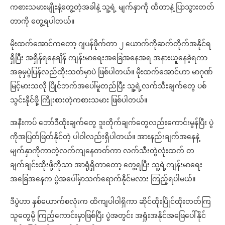
ကစားသမားမျိုးနဲ့တွေ့တဲ့အခါနဲ့ သူ့ရဲ့ မျက်နှာကို ထိတာနဲ့ ပြာသွားတတ်
တာကို တွေ့ရပါတယ်။
မိုးထက်အောင်ကတော့ ဂျပန်ဖိုက်တာ ၂ ယောက်ကိုဆက်တိုက်အနိုင်ရ
ရှိပြီး အရှိန်ရနေချိန် ကျန်းမာရေးအခြေအနေအရ အနားယူနေခဲ့ရကာ
အခုမှပွဲပြန်လည်ထိုးသတ်မှာပဲ ဖြစ်ပါတယ်။ မိုးထက်အောင်ဟာ မာဂုဏ်
မြင့်မားသလို ပြိုင်ဘက်အပေါ်မူတည်ပြီး သူ့ရဲ့လက်သီးချက်တွေ ပစ်
သွင်းနိုင်ဖို့ ကြိုးစားတဲ့ကစားသမား ဖြစ်ပါတယ်။
အနီးကပ် ဘော်ဒီထိုးချက်တွေ ဒူးတိုက်ချက်တွေလည်းကောင်းမွန်ပြီး ပွဲ
ကိုအပြတ်ဖြတ်နိုင်တဲ့ ပါဝါလည်းရှိပါတယ်။ အားနည်းချက်အနေနဲ့
မျက်နှာကိုကာတဲ့လက်ကျနေတတ်ကာ လက်သီးတွဲလုံးထက် တ
ချက်ချင်းထိုးဖို့ကိုသာ အာရုံရှိတာတော့ တွေ့ရပြီး သူ့ရဲ့ကျန်းမာရေး
အခြေအနေက ပွဲအပေါ်မှာသက်ရောက်နိုင်မလား ကြည့်ရပါမယ်။
ဒီပွဲဟာ နှစ်ယောက်စလုံးက ထိကျပါဝါရှိကာ ဆိုင်ထိုးပြိုင်ထိုးတတ်ကြ
သူတွေမို့ ကြည့်ကောင်းမှာဖြစ်ပြီး ပွဲအတွင်း အရှုံးအနိုင်အဖြေပေါ်နိုင်