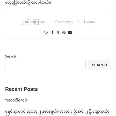
မယ့်ပွဲဖြစ်မယ်လို့ ထင်ပါတယ်။
၂ နှစ် အကြာက
0 comments
1 views
Search
SEARCH
Recent Posts
“ဆာဝါဒီစကပ်”
ရေစီးနဲ့မျောပါသွားတဲ့ ၂ နှစ်အရွယ်ကလေး ၁ ဦးအပါ ၂ ဦးပျောက်ဆုံး