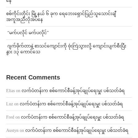
နေ
စစ်ကိုင်းတိုင်း မြို့နယ် ၆ ခုက ရေဘေးရှောင်ပြည်သူသောင်းချီ
အကူအညီလိုအပ်နေ
⁨ ⁨“မက်ပလိုင် မက်ပလိုင်”
⁨⁩ ⁨ဂျက်ဖိုက်တာနဲ့ စာသင်ကျောင်းကို ဗုံးကြဲသွားလို့ ကျောင်းပျက်စီးပြီး
နွား ၁၃ ကောင်သေ
Recent Comments
Elias
on
လက်ပံတန်းက စစ်ကောင်စီခန့်အုပ်ချုပ်ရေးမှူး ပစ်သတ်ခံရ
Luz
on
လက်ပံတန်းက စစ်ကောင်စီခန့်အုပ်ချုပ်ရေးမှူး ပစ်သတ်ခံရ
Fred
on
လက်ပံတန်းက စစ်ကောင်စီခန့်အုပ်ချုပ်ရေးမှူး ပစ်သတ်ခံရ
Austyn
on
လက်ပံတန်းက စစ်ကောင်စီခန့်အုပ်ချုပ်ရေးမှူး ပစ်သတ်ခံရ