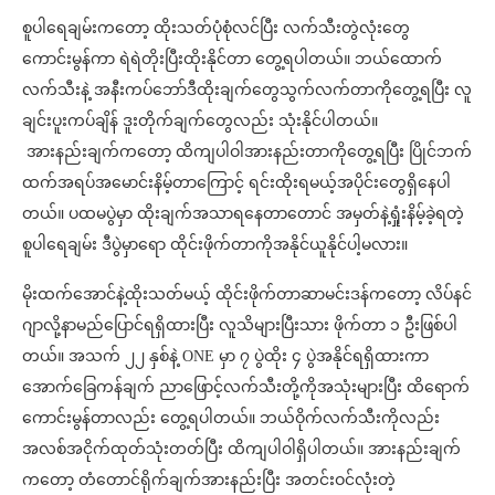
စူပါရေချမ်းကတော့ ထိုးသတ်ပုံစုံလင်ပြီး လက်သီးတွဲလုံးတွေ
ကောင်းမွန်ကာ ရဲရဲတိုးပြီးထိုးနိုင်တာ တွေ့ရပါတယ်။ ဘယ်ထောက်
လက်သီးနဲ့ အနီးကပ်ဘော်ဒီထိုးချက်တွေသွက်လက်တာကိုတွေ့ရပြီး လူ
ချင်းပူးကပ်ချိန် ဒူးတိုက်ချက်တွေလည်း သုံးနိုင်ပါတယ်။
အားနည်းချက်ကတော့ ထိကျပါဝါအားနည်းတာကိုတွေ့ရပြီး ပြိုင်ဘက်
ထက်အရပ်အမောင်းနိမ့်တာကြောင့် ရင်းထိုးရမယ့်အပိုင်းတွေရှိနေပါ
တယ်။ ပထမပွဲမှာ ထိုးချက်အသာရနေတာတောင် အမှတ်နဲ့ရှုံးနိမ့်ခဲ့ရတဲ့
စူပါရေချမ်း ဒီပွဲမှာရော ထိုင်းဖိုက်တာကိုအနိုင်ယူနိုင်ပါ့မလား။
မိုးထက်အောင်နဲ့ထိုးသတ်မယ့် ထိုင်းဖိုက်တာဆာမင်းဒန်ကတော့ လိပ်နင်
ဂျာလို့နာမည်ပြောင်ရရှိထားပြီး လူသိများပြီးသား ဖိုက်တာ ၁ ဦးဖြစ်ပါ
တယ်။ အသက် ၂၂ နှစ်နဲ့ ONE မှာ ၇ ပွဲထိုး ၄ ပွဲအနိုင်ရရှိထားကာ
အောက်ခြေကန်ချက် ညာဖြောင့်လက်သီးတို့ကိုအသုံးများပြီး ထိရောက်
ကောင်းမွန်တာလည်း တွေ့ရပါတယ်။ ဘယ်ဝိုက်လက်သီးကိုလည်း
အလစ်အငိုက်ထုတ်သုံးတတ်ပြီး ထိကျပါဝါရှိပါတယ်။ အားနည်းချက်
ကတော့ တံတောင်ရိုက်ချက်အားနည်းပြီး အတင်းဝင်လုံးတဲ့