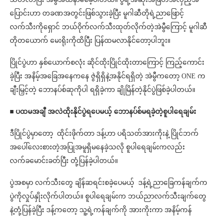
ပြောင်းဟာ တခဏအတွင်းဖြစ်သွားခဲ့ပြီး မူဂါဆီတိုရဲ့ညာဖြောင့်
လက်သီးကိုရှောင် ဘယ်ဝိုက်လက်သီးထုတ်လိုက်တဲ့အဲမွီကြောင့် မူဂါဆီ
တိုတယောက် မေးရိုးကိုထိပြီး ပြန်ထမလာနိုင်တော့ပါဘူး။
ပြိုင်ပွဲဟာ နှစ်ယောက်စလုံး ဆိုင်ထိုးပြိုင်ထိုးတာကြောင့် ကြည့်ကောင်း
ခဲ့ပြီး အနိမ့်အခြေအနေကနေ ဇွဲရှိရှိနဲ့အနိုင်ရရှိတဲ့ အဲမွီကတော့ ONE က
ချီးမြှင့်တဲ့ ဘောနပ်စ်ဆုကိုပါ ရရှိခဲ့ကာ ချိုမြိန်တဲ့နိုင်ပွဲဖြစ်ခဲ့ပါတယ်။
■ ပထမအချီ အလဲထိုးနိုင်ပွဲရပေမယ့် ဘောနပ်စ်မရခဲ့တဲ့စူပါရေချမ်း
ဒီပြိုင်ပွဲမှာတော့ ထိုင်းဖိုက်တာ ဒန့်ဟာ ပရိသတ်အားကိုးနဲ့ ပြိုင်ဘက်
အပေါ်လေးစားတဲ့အပြုအမူရှိမနေခဲ့သလို စူပါရေချမ်းကလည်း
လက်ခမောင်းခတ်ပြီး တုံ့ပြန်ခဲ့ပါတယ်။
ပွဲအစမှာ လက်သီးတွေ ချိန်ဆရင်းစခဲ့ပေမယ့် ဒန့်ရဲ့ညာခြေကန်ချက်က
ပွဲကိုလှုပ်နှိုးလိုက်ပါတယ်။ စူပါရေချမ်းက ဘယ်ညာလက်သီးချက်တွေ
နဲ့တုံ့ပြန်ခဲ့ပြီး ဒန့်ကတော့ သူ့ရဲ့ကန်ချက်ကို အားကိုးကာ အနိမ့်ကန်