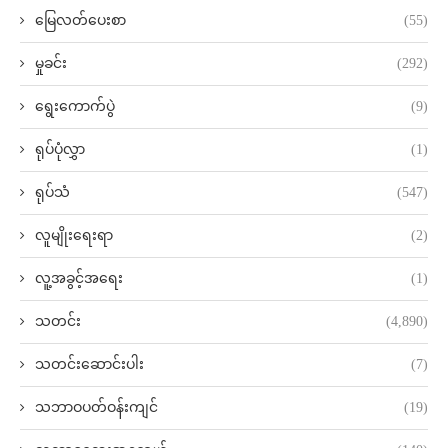
မြေလတ်ပေးစာ
(55)
မှုခင်း
(292)
ရွေးကောက်ပွဲ
(9)
ရုပ်ပုံလွှာ
(1)
ရုပ်သံ
(547)
လူမျိုးရေးရာ
(2)
လူ့အခွင့်အရေး
(1)
သတင်း
(4,890)
သတင်းဆောင်းပါး
(7)
သဘာဝပတ်ဝန်းကျင်
(19)