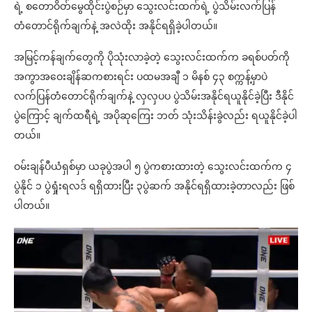
ရဲ့ စတောဝိတ်မွေထိုင်းပွဲစဉ်မှာ သွေးလင်းထက်ရဲ့ ပွဲသိမ်းလက်ပြန်
တံတောင်ရိုက်ချက်နဲ့ အလဲထိုး အနိုင်ရရှိခဲ့ပါတယ်။
အမြင့်ကန်ချက်တွေကို ပိုသုံးလာခဲ့တဲ့ သွေးလင်းထက်က ခရစ်ပတ်ကို
အကွာအဝေးချိန်ဆကစားရင်း ပထမအချီ ၁ မိနစ် ၄၃ စက္ကန့်မှာပဲ
လက်ပြန်တံတောင်ရိုက်ချက်နဲ့ လှလှပပ ပွဲသိမ်းအနိုင်ရယူနိုင်ခဲ့ပြီး ဒီနိုင်
ပွဲကြောင့် ချက်ထရီရဲ့ အပိုဆုကြေး ဘတ် သုံးသိန်းခွဲလည်း ရယူနိုင်ခဲ့ပါ
တယ်။
ဝမ်းချန်ပီယံရှစ်မှာ ယခုပွဲအပါ ၅ ပွဲကစားထားတဲ့ သွေးလင်းထက်က ၄
ပွဲနိုင် ၁ ပွဲရှုံးရလဒ် ရရှိထားပြီး ၃ပွဲဆက် အနိုင်ရရှိထားခဲ့တာလည်း ဖြစ်
ပါတယ်။