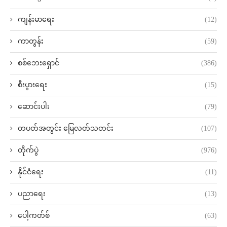
ကျန်းမာရေး
(12)
ကာတွန်း
(59)
စစ်ဘေးရှောင်
(386)
စီးပွားရေး
(15)
ဆောင်းပါး
(79)
တပတ်အတွင်း မြေလတ်သတင်း
(107)
တိုက်ပွဲ
(976)
နိုင်ငံရေး
(11)
ပညာရေး
(13)
ပေါ့ကတ်စ်
(63)