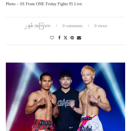
Photo – SS From ONE Friday Fights 95 Live.
၂ နှစ် အကြာက
0 comments
0 views