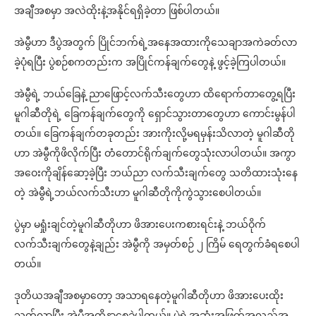
အချီအစမှာ အလဲထိုးနဲ့အနိုင်ရရှိခဲ့တာ ဖြစ်ပါတယ်။
အဲမွီဟာ ဒီပွဲအတွက် ပြိုင်ဘက်ရဲ့အနေအထားကိုသေချာအကဲခတ်လာ
ခဲ့ပုံရပြီး ပွဲစဉ်စကတည်းက အပြိုင်ကန်ချက်တွေနဲ့ ဖွင့်ခဲ့ကြပါတယ်။
အဲမွီရဲ့ ဘယ်ခြေနဲ့ ညာဖြောင့်လက်သီးတွေဟာ ထိရောက်တာတွေ့ရပြီး
မူဂါဆီတိုရဲ့ ခြေကန်ချက်တွေကို ရှောင်သွားတာတွေဟာ ကောင်းမွန်ပါ
တယ်။ ခြေကန်ချက်တခုတည်း အားကိုးလို့မရမှန်းသိလာတဲ့ မူဂါဆီတို
ဟာ အဲမွီကိုဖိလိုက်ပြီး တံတောင်ရိုက်ချက်တွေသုံးလာပါတယ်။ အကွာ
အဝေးကိုချိန်ဆော့ခဲ့ပြီး ဘယ်ညာ လက်သီးချက်တွေ သတိထားသုံးနေ
တဲ့ အဲမွီရဲ့ဘယ်လက်သီးဟာ မူဂါဆီတိုကိုကွဲသွားစေပါတယ်။
ပွဲမှာ မရှုံးချင်တဲ့မူဂါဆီတိုဟာ ဖိအားပေးကစားရင်းနဲ့ ဘယ်ဝိုက်
လက်သီးချက်တွေနဲ့ချည်း အဲမွီကို အမှတ်စဉ် ၂ ကြိမ် ရေတွက်ခံရစေပါ
တယ်။
ဒုတိယအချီအစမှာတော့ အသာရနေတဲ့မူဂါဆီတိုဟာ ဖိအားပေးထိုး
သတ်လာပြီး အဲမွီအထိနာစေခဲ့ပါတယ်။ ပွဲရဲ့အဆုံးအဖြတ်အလှည့်အ