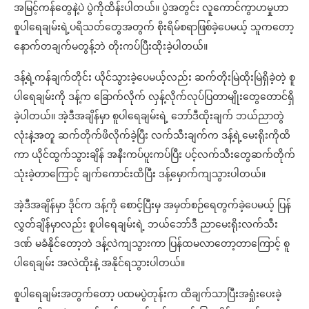
အမြင့်ကန်တွေနဲ့ပဲ ပွဲကိုထိန်းပါတယ်။ ပွဲအတွင်း လူကောင်ကွာဟမှုဟာ
စူပါရေချမ်းရဲ့ပရိသတ်တွေအတွက် စိုးရိမ်စရာဖြစ်ခဲ့ပေမယ့် သူကတော့
နောက်တချက်မတွန့်ဘဲ တိုးကပ်ပြီးထိုးခဲ့ပါတယ်။
ဒန့်ရဲ့ကန်ချက်တိုင်း ယိုင်သွားခဲ့ပေမယ့်လည်း ဆက်တိုးမြဲထိုးမြဲရှိခဲ့တဲ့ စူ
ပါရေချမ်းကို ဒန့်က ခြောက်လိုက် လှန့်လိုက်လုပ်ပြတာမျိုးတွေတောင်ရှိ
ခဲ့ပါတယ်။ အဲ့ဒီအချိန်မှာ စူပါရေချမ်းရဲ့ ဘော်ဒီထိုးချက် ဘယ်ညာတွဲ
လုံးနဲ့အတူ ဆက်တိုက်ဖိလိုက်ခဲ့ပြီး လက်သီးချက်က ဒန့်ရဲ့မေးရိုးကိုထိ
ကာ ယိုင်ထွက်သွားချိန် အနီးကပ်ပူးကပ်ပြီး ပင့်လက်သီးတွေဆက်တိုက်
သုံးခဲ့တာကြောင့် ချက်ကောင်းထိပြီး ဒန့်မှောက်ကျသွားပါတယ်။
အဲ့ဒီအချိန်မှာ ဒိုင်က ဒန့်ကို စောင့်ပြီးမှ အမှတ်စဉ်ရေတွက်ခဲ့ပေမယ့် ပြန်
လွှတ်ချိန်မှာလည်း စူပါရေချမ်းရဲ့ ဘယ်ဘော်ဒီ ညာမေးရိုးလက်သီး
ဒဏ် မခံနိုင်တော့ဘဲ ဒန့်လဲကျသွားကာ ပြန်ထမလာတော့တာကြောင့် စူ
ပါရေချမ်း အလဲထိုးနဲ့ အနိုင်ရသွားပါတယ်။
စူပါရေချမ်းအတွက်တော့ ပထမပွဲတုန်းက ထိချက်သာပြီးအရှုံးပေးခဲ့