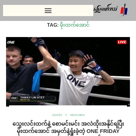
Home
»
မိုးထက်အောင်
TAG:
မိုးထက်အောင်
သတင်း
အားကစား
သွေးလင်းထက်နဲ့ စောမင်းမင်း အလဲထိုးအနိုင်ရပြီး
မိုးထက်အောင် အမှတ်နဲ့ရှုံးခဲ့တဲ့ ONE FRIDAY