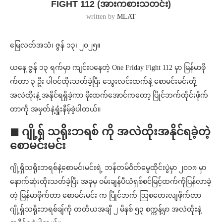
FIGHT 112 (အားကစားသတင်း)
written by
MLAT
မြေလတ်အသံ၊ ဇွန် ၁၃၊ ၂၀၂၅။
ယနေ့ ဇွန် ၁၃ ရက်မှာ ကျင်းပနေတဲ့ One Friday Fight 112 မှာ မြန်မာဖို
က်တာ ၃ ဦး ပါဝင်ထိုးသတ်ခဲ့ပြီး သွေးလင်းထက်နဲ့ စောမင်းမင်းတို့
အလဲထိုးနဲ့ အနိုင်ရရှိခဲ့ကာ မိုးထက်အောင်ကတော့ ပြိုင်ဘက်ထိုင်းဖိုက်
တာကို အမှတ်နဲ့ရှုံးနိမ့်ခဲ့ပါတယ်။
◼ ဂျို့ရှ် သရိုးဘရစ် ကို အလဲထိုးအနိုင်ရခဲ့တဲ့
စောမင်းမင်း
ဂျို့ရှိသရိုးဘရစ်နဲ့စောမင်းမင်းရဲ့ ဘန်တမ်ဝိတ်မွေထိုင်းပွဲမှာ ၂၀၁၈ မှာ
နောက်ဆုံးထိုးသတ်ခဲ့ပြီး အခုမှ ဝမ်းချန်ပီယံရှစ်စင်မြင့်ထက်ကိုပြန်လာခဲ့
တဲ့ မြန်မာဖိုက်တာ စောမင်းမင်း က ပြိုင်ဘက် ဩစတေးလျဖိုက်တာ
ဂျို့ရှ်သရိုးဘရစ်ချ်ကို တတိယအချီ ၂ မိနစ် ၅၃ စက္ကန့်မှာ အလဲထိုးနဲ့