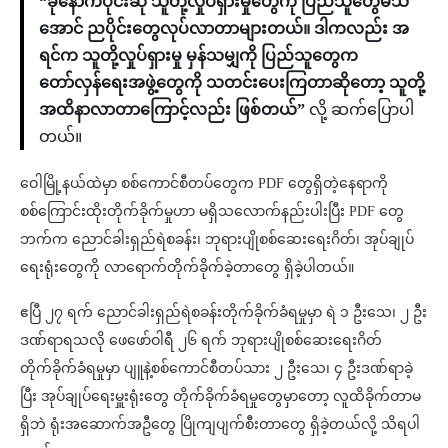
“ခုနောက်ပိုင်းဆို သူတို့လှုပ်ရှားမှုတွေကို ပြည်သူတွေမသိ
အောင် ညပိုင်းတွေလုပ်လာတာများတယ်။ ဒါကလည်း အ
ရင်က သူတို့လှုပ်ရှားမှု မှန်သမျှကို ပြည်သူတွေက
တော်လှန်ရေးအဖွဲ့တွေကို သတင်းပေးကြတာဆိုတော့ သူတို့
အထိနာလာတာကြောင့်လည်း ဖြစ်တယ်”
လို့ ဆက်ပြောပါ
တယ်။
ဝေါမြို့နယ်ထဲမှာ စစ်ကောင်စီတပ်တွေက PDF တွေရှိတဲ့နေရာကို
စစ်ကြောင်းထိုးတိုက်ခိုက်မှုဟာ မရှိသလောက်နည်းပါးပြီး PDF တွေ
ဘက်က ညောင်ခါးရှည်ရဲစခန်း၊ ဘုရားပျိုစစ်ဆေးရေးဂိတ်၊ အုပ်ချုပ်
ရေးရုံးတွေကို လာရောက်တိုက်ခိုက်ခဲ့တာတွေ ရှိခဲ့ပါတယ်။
ဧပြီ ၂၇ ရက် ညောင်ခါးရှည်ရဲစခန်းတိုက်ခိုက်ခံရမှုမှာ ရဲ ၁ ဦးသေ၊ ၂ ဦး
ဒဏ်ရာရသလို ဖေဖော်ဝါရီ ၂၆ ရက် ဘုရားပျိုစစ်ဆေးရေးဂိတ်
တိုက်ခိုက်ခံရမှုမှာ ပျူနဲ့စစ်ကောင်စီတပ်သား ၂ ဦးသေ၊ ၄ ဦးဒဏ်ရာခဲ့
ပြီး အုပ်ချုပ်ရေးမှူးရုံးတွေ တိုက်ခိုက်ခံရမှုတွေမှာတော့ လူထိခိုက်တာမ
ရှိဘဲ ရုံးအဆောက်အဦတွေ ပြိုကျပျက်စီးတာတွေ ရှိခဲ့တယ်လို့ သိရပါ