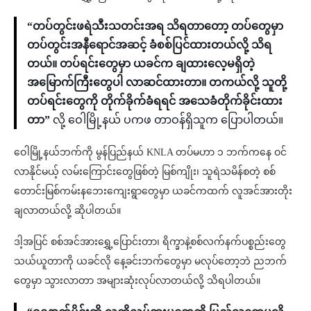
“တပ်တွင်းဖရဲသီးသတင်းအရ သိရတာတော့ တပ်တွေမှာ
တပ်တွင်းအနီရောင်အဆင့် ခံစစ်ပြင်ထားတယ်လို့ သိရ
တယ်။ တပ်ရင်းတွေမှာ ယခင်က ချထားလေ့မရှိတဲ့
အမြောက်ကြီးတွေပါ လာဆင်ထားတာ။ တကယ်လို့ သူတို့
တပ်ရင်းတွေကို တိုက်ခိုက်ခံရရင် အသေခံတိုက်ခိုင်းထား
တာ”
လို့ ဝေါမြို့နယ် ပကဖ တာဝန်ရှိသူက ပြောပါတယ်။
ဝေါမြို့နယ်ဘက်ကို မွန်ပြည်နယ် KNLA တပ်မဟာ ၁ ဘက်ကနေ ဝင်
လာနိုင်မယ့် လမ်းကြောင်းတွေဖြစ်တဲ့ မြစ်ကျိုး၊ သူရဲသမိန်စတဲ့ စစ်
တောင်းမြစ်ကမ်းနဘေးကျေးရွာတွေမှာ ယခင်ကထက် လူအင်အားတိုး
ချလာတယ်လို့ ဆိုပါတယ်။
ဒါ့အပြင် စစ်အင်အားရွှေ့ပြောင်းတာ၊ ရိက္ခာနဲ့စစ်လက်နက်ပစ္စည်းတွေ
သယ်ယူတာကို ယခင်လို နေ့ခင်းဘက်တွေမှာ မလုပ်တော့ဘဲ ညဘက်
တွေမှာ သွားလာတာ အများဆုံးလုပ်လာတယ်လို့ သိရပါတယ်။