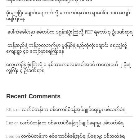
⁨မိုးများပြီး ချောင်းရေတက်လို့ ကောလင်းနယ်က ရွာပေါင်း ၁၀၀ ကျော်
ရေကြီးနေ
⁩ ⁨ပေါက်ခေါင်းမှာ စစ်တပ်က ဒရုန်းနဲ့ဗုံးကြဲလို့ PDF ရဲဘော် ၃ ဦးဒဏ်ရာရ
⁩ ⁨တန့်ဆည်နဲ့ ကန့်ဘလူဘက်မှာ မူးမြစ်နဲ့ စည်တုံလုံးချောင်း ရေလျှံလို့
ကျေးရွာ ၄၀ ကျော်မှာရေကြီးနေ
⁨လေယာဉ်နဲ့ ဗုံးကြဲလို့ ၁ နှစ်သားကလေးအပါအဝင် ကလေးငယ် ၂ ဦးနဲ့
လူကြီး ၄ ဦးဒဏ်ရာရ
Recent Comments
Elias
on
လက်ပံတန်းက စစ်ကောင်စီခန့်အုပ်ချုပ်ရေးမှူး ပစ်သတ်ခံရ
Luz
on
လက်ပံတန်းက စစ်ကောင်စီခန့်အုပ်ချုပ်ရေးမှူး ပစ်သတ်ခံရ
Fred
on
လက်ပံတန်းက စစ်ကောင်စီခန့်အုပ်ချုပ်ရေးမှူး ပစ်သတ်ခံရ