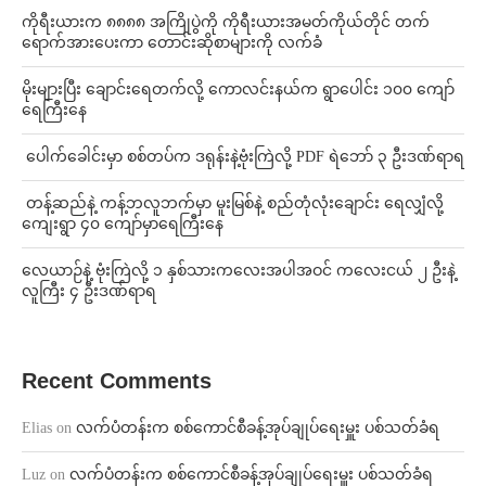
ကိုရီးယားက ၈၈၈၈ အကြိုပွဲကို ကိုရီးယားအမတ်ကိုယ်တိုင် တက်
ရောက်အားပေးကာ တောင်းဆိုစာများကို လက်ခံ
⁨မိုးများပြီး ချောင်းရေတက်လို့ ကောလင်းနယ်က ရွာပေါင်း ၁၀၀ ကျော်
ရေကြီးနေ
⁩ ⁨ပေါက်ခေါင်းမှာ စစ်တပ်က ဒရုန်းနဲ့ဗုံးကြဲလို့ PDF ရဲဘော် ၃ ဦးဒဏ်ရာရ
⁩ ⁨တန့်ဆည်နဲ့ ကန့်ဘလူဘက်မှာ မူးမြစ်နဲ့ စည်တုံလုံးချောင်း ရေလျှံလို့
ကျေးရွာ ၄၀ ကျော်မှာရေကြီးနေ
⁨လေယာဉ်နဲ့ ဗုံးကြဲလို့ ၁ နှစ်သားကလေးအပါအဝင် ကလေးငယ် ၂ ဦးနဲ့
လူကြီး ၄ ဦးဒဏ်ရာရ
Recent Comments
Elias
on
လက်ပံတန်းက စစ်ကောင်စီခန့်အုပ်ချုပ်ရေးမှူး ပစ်သတ်ခံရ
Luz
on
လက်ပံတန်းက စစ်ကောင်စီခန့်အုပ်ချုပ်ရေးမှူး ပစ်သတ်ခံရ