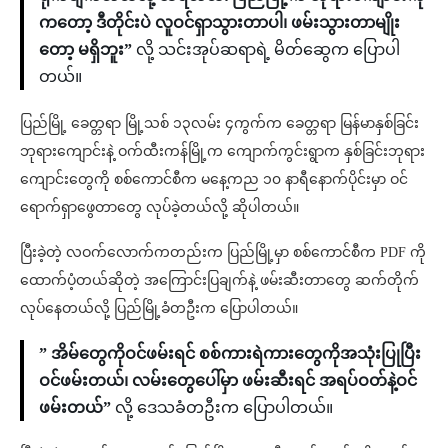
ကတော့ ဒီတိုင်းပဲ လူဝင်ရှာသွားတာပါ၊ ဖမ်းသွားတာမျိုး
တော့ မရှိဘူး”
လို့ သင်းအုပ်ဆရာရဲ့ မိတ်ဆွေက ပြောပါ
တယ်။
ပြည်မြို့ ခေတ္တရာ မြို့သစ် ၁၃လမ်း ၄ကွက်က ခေတ္တရာ မြန်မာနှစ်ခြင်း
ဘုရားကျောင်းနဲ့ ဝက်ထီးကန်မြို့က ကျောက်ကွင်းရွာက နှစ်ခြင်းဘုရား
ကျောင်းတွေကို စစ်ကောင်စီက မနေ့ကည ၁၀ နာရီနောက်ပိုင်းမှာ ဝင်
ရောက်ရှာဖွေတာတွေ လုပ်ခဲ့တယ်လို့ ဆိုပါတယ်။
ပြီးခဲ့တဲ့ လဝက်လောက်ကတည်းက ပြည်မြို့မှာ စစ်ကောင်စီက PDF ကို
ထောက်ပံ့တယ်ဆိုတဲ့ အကြောင်းပြချက်နဲ့ ဖမ်းဆီးတာတွေ ဆက်တိုက်
လုပ်နေတယ်လို့ ပြည်မြို့ခံတဦးက ပြောပါတယ်။
” အိမ်တွေကိုဝင်ဖမ်းရင် စစ်ကားရဲကားတွေကိုအသုံးပြုပြီး
ဝင်ဖမ်းတယ်၊ လမ်းတွေပေါ်မှာ ဖမ်းဆီးရင် အရပ်ဝတ်နဲ့ဝင်
ဖမ်းတယ်”
လို့ ဒေသခံတဦးက ပြောပါတယ်။