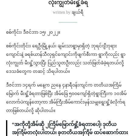
လုံးကျွတ်မီးရှို့ခံရ
written by
ချယ်ရီ
စစ်ကိုင်း၊ ဒီဇင်ဘာ ၁၅၊ ၂၀၂၂။
စစ်ကိုင်းတိုင်း၊ ရေဦးမြို့နယ်၊ ချမ်းသာရွာမှာရှိတဲ့ ဘုရင်ဂျီဘုရား
ကျောင်းနဲ့ ခရစ်ယာန်သီလှရှင်ကျောင်းကိုဖျက်စီးကာ ရွာကိုလည်း ရွာ
လုံးကျွတ် မီးရှို့သွားပြီး ပြည်သူတဦးလည်း သတ်ဖြတ်ခံခဲ့ရတယ်လို့
ဒေသခံတွေက တဆင့် သိရပါတယ်။
ဒီဇင်ဘာ ၁၄ရက် မနေ့က ညနေ ၄နာရီဝန်းကျင်က တတိယအကြိမ်
မြောက် မီးရှို့ခံရတာဖြစ်ပြီး အိမ်ခြေ ၅၀၀ကျော်ရှိတဲ့ရွာကြီးက ၁၀အိမ်
လောက်ပဲကျန်တော့ကာ အိမ်ကြီးအိမ်ကောင်းမှန်သမျှရွေးရှို့ခံလိုက်ရ
တာဖြစ်တယ်လို့ ဆိုပါတယ်။
“အကိုတို့အိမ်ဆို ၂ကြိမ်မြောက်ရှို့ခံရတာပေါ့၊ ဒုတိယ
အကြိမ်တလုံးပါတယ်၊ ခုတတိယအကြိမ် ထပ်ဆောက်ထား