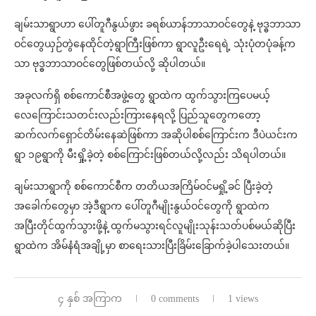
ချမ်းသာရွာဟာ ပေါ်တူဂီနွယ်ဖွား ခရစ်ယာန်ဘာသာဝင်တွေနဲ့ ဗုဒ္ဓဘာသာ
ဝင်တွေယှဉ်တွဲနေထိုင်တဲ့ရွာကြီးဖြစ်ကာ ရွာလူဦးရေရဲ့ သုံးပုံတပုံခန့်က
သာ ဗုဒ္ဓဘာသာဝင်တွေဖြစ်တယ်လို့ ဆိုပါတယ်။
အခုလက်ရှိ စစ်ကောင်စီအဖွဲ့တွေ ရွာထဲက ထွက်သွားကြပေမယ့်
လေကြောင်းသတင်းလည်းကြားနေရလို့ ပြည်သူတွေကတော့
ဆက်လက်ရှောင်တိမ်းနေဆဲဖြစ်ကာ အဆိုပါစစ်ကြောင်းက ဒီပဲယင်းက
ရွာ ၁၉ရွာကို မီးရှို့ခဲ့တဲ့ စစ်ကြောင်းဖြစ်တယ်လို့လည်း သိရပါတယ်။
ချမ်းသာရွာကို စစ်ကောင်စီက တတိယအကြိမ်ဝင်မရှို့ခင် ပြီးခဲ့တဲ့
အခေါက်တွေမှာ အဲ့ဒီရွာက ပေါ်တူဂီမျိုးနွယ်ဝင်တွေကို ရွာထဲက
အပြီးတိုင်ထွက်သွားဖို့နဲ့ ထွက်မသွားရင်လူမျိုးသုန်းသတ်ပစ်မယ်ဆိုပြီး
ရွာထဲက အိမ်နံရံအချို့မှာ စာရေးသားပြီးခြိမ်းခြောက်ခဲ့ပါသေးတယ်။
၄ နှစ် အကြာက
0 comments
1 views