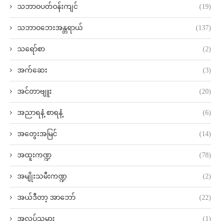
သဘာဝပတ်ဝန်းကျင်
(19)
သဘာဝဘေးအန္တရာယ်
(137)
သရော်စာ
(2)
အက်ဆေး
(3)
အင်တာဗျူး
(20)
အညာရနံ့ စာရနံ့
(6)
အတွေးအမြင်
(14)
အထူးကဏ္ဍ
(78)
အမျိုးသမီးကဏ္ဍ
(2)
အယ်ဒီတာ့ အာဘော်
(22)
အလုပ်သမား
(1)