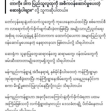
တာကို။ ဒါက ပြည်သူလူထုကို အဓိကဝန်ဆောင်မှုပေးတဲ့
ဆေးရုံပါဗျာ။”
လို့ သူကဆိုပါတယ်။
တော်လှန်ရေးနဲ့ပတ်သက်သူတွေကို ကုပေးနေတယ်ထင်ပြီး စစ်ကောင်စီ
က လာရောက်တိုက်ခိုက်ဖျက်ဆီးခဲ့တာဖြစ်ပြီး အမျိုးသားညီညွတ်ရေး
အစိုးရ လမ်းညွှန်မှုနဲ့ နိုင်ငံတကာက ထောက်ပံ့ပေးကာ အများပြည်သူကို
ဝန်ဆောင်မှုပေးနေတဲ့ နေရာတခုသာ ဖြစ်တယ်လို့ သိရပါတယ်။
ဆေးရုံက သူနာပြုတွေ၊ဆရာဝန်တွေ ဆရာမတွေ၊ ဝန်ထမ်းတွေကို
ဖမ်းဆီးထားတာမျိုးတော့မရှိဘူးလို့ သိရပါတယ်။
မန်ကျည်းကန်ရွာနဲ့ အဲဒီနေရာရဲ့ နှစ်မိုင်နီးပါးဝေးတဲ့ ကန်ကြီးရွာမှာ
အုပ်စုတစုစီခွဲထားပြီး ကန်ကြီးရွာနေအိမ်တွေကို ယနေ့ညနေပိုင်းက
စကာ မီးရှို့မှုစတင်ပြုလုပ်နေပြီလို့လည်း သိရပါတယ်။
မန်ကျည်းကန်ရွာဟာ အခုလိုလေကြောင်းနဲ့တိုက်ခိုက်ခံရတာ ပထမ
အကြိမ်ဖြစ်သလို လက်ရှိရွာထဲမှာလည်း ဒေသခံတချို့ ပိတ်မိနေတယ်
လို့လည်း ဆိုပါတယ်။