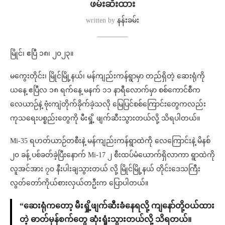
ဖမ်းဆီးထား
written by
နန်းခမ်း
မြိုင်၊ ဧပြီ ၁၈၊ ၂၀၂၃။
မကွေးတိုင်း၊ မြိုင်မြို့နယ်၊ မန်ကျည်းကန်ရွာမှာ တည်ရှိတဲ့ ဆေးရုံကို
ယနေ့ ဧပြီလ ၁၈ ရက်နေ့ မနက် ၁၁ နာရီလောက်မှာ စစ်ကောင်စီက
လေယာဉ်နဲ့ ဗုံးကျဲတိုက်ခိုက်ခဲ့သလို မြေပြင်စစ်ကြောင်းတွေကလည်း
ကုသရေးပစ္စည်းတွေကို မီးရှို့ ဖျက်ဆီးသွားတယ်လို့ သိရပါတယ်။
Mi-35 ရဟတ်ယာဉ်တစီးနဲ့ မန်ကျည်းကန်ရွာထဲကို လေကြောင်းနဲ့ မိနစ်
၂၀ ခန့် ပစ်ခတ်ခဲ့ပြီးနောက် Mi-17 ၂ စီးထပ်မံယောက်ရှိလာကာ ရွာထဲကို
လူအင်အား ၇၀ နီးပါးချသွားတယ် လို့ မြိုင်မြို့နယ် တိုင်းဒေသကြီး
လွတ်တော်ကိုယ်စားလှယ်တဦးက ပြောပါတယ်။
“ဆေးရုံကတော့ မီးရှို့ဖျက်ဆီးခံနေရလို့ ကျနော်တို့ဝယ်ထား
တဲ့ ဓာတ်မှန်စက်တွေ ဆုံးရှုံးသွားတယ်လို့ သိရတယ်။