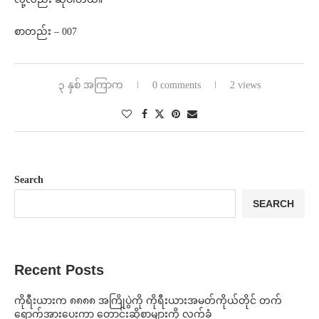
စာတည်း – 007
၃ နှစ် အကြာက
0 comments
2 views
Search
SEARCH
Recent Posts
ကိုရီးယားက ၈၈၈၈ အကြိုပွဲကို ကိုရီးယားအမတ်ကိုယ်တိုင် တက်
ရောက်အားပေးကာ တောင်းဆိုစာများကို လက်ခံ