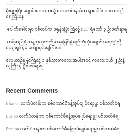
⁨မိုးများပြီး ချောင်းရေတက်လို့ ကောလင်းနယ်က ရွာပေါင်း ၁၀၀ ကျော်
ရေကြီးနေ
⁩ ⁨ပေါက်ခေါင်းမှာ စစ်တပ်က ဒရုန်းနဲ့ဗုံးကြဲလို့ PDF ရဲဘော် ၃ ဦးဒဏ်ရာရ
⁩ ⁨တန့်ဆည်နဲ့ ကန့်ဘလူဘက်မှာ မူးမြစ်နဲ့ စည်တုံလုံးချောင်း ရေလျှံလို့
ကျေးရွာ ၄၀ ကျော်မှာရေကြီးနေ
⁨လေယာဉ်နဲ့ ဗုံးကြဲလို့ ၁ နှစ်သားကလေးအပါအဝင် ကလေးငယ် ၂ ဦးနဲ့
လူကြီး ၄ ဦးဒဏ်ရာရ
Recent Comments
Elias
on
လက်ပံတန်းက စစ်ကောင်စီခန့်အုပ်ချုပ်ရေးမှူး ပစ်သတ်ခံရ
Luz
on
လက်ပံတန်းက စစ်ကောင်စီခန့်အုပ်ချုပ်ရေးမှူး ပစ်သတ်ခံရ
Fred
on
လက်ပံတန်းက စစ်ကောင်စီခန့်အုပ်ချုပ်ရေးမှူး ပစ်သတ်ခံရ