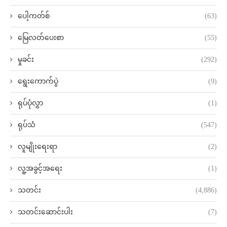
ပေါ့ကတ်စ်
(63)
မြေလတ်ပေးစာ
(55)
မှုခင်း
(292)
ရွေးကောက်ပွဲ
(9)
ရုပ်ပုံလွှာ
(1)
ရုပ်သံ
(547)
လူမျိုးရေးရာ
(2)
လူ့အခွင့်အရေး
(1)
သတင်း
(4,886)
သတင်းဆောင်းပါး
(7)