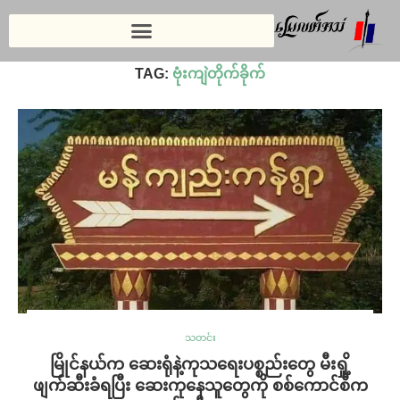
Home
»
ဗုံးကျဲတိုက်ခိုက်
TAG:
ဗုံးကျဲတိုက်ခိုက်
သတင်း
မြိုင်နယ်က ဆေးရုံနဲ့ကုသရေးပစ္စည်းတွေ မီးရှို့
ဖျက်ဆီးခံရပြီး ဆေးကုနေသူတွေကို စစ်ကောင်စီက