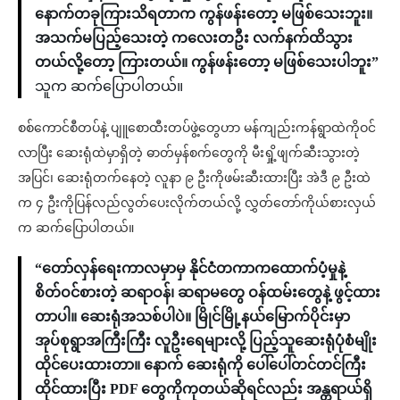
နောက်တခုကြားသိရတာက ကွန်ဖန်းတော့ မဖြစ်သေးဘူး။
အသက်မပြည့်သေးတဲ့ ကလေးတဦး လက်နက်ထိသွား
တယ်လို့တော့ ကြားတယ်။ ကွန်ဖန်းတော့ မဖြစ်သေးပါဘူး”
သူက ဆက်ပြောပါတယ်။
စစ်ကောင်စီတပ်နဲ့ ပျူစောထီးတပ်ဖွဲ့တွေဟာ မန်ကျည်းကန်ရွာထဲကိုဝင်
လာပြီး ဆေးရုံထဲမှာရှိတဲ့ ဓာတ်မှန်စက်တွေကို မီးရှို့ဖျက်ဆီးသွားတဲ့
အပြင်၊ ဆေးရုံတက်နေတဲ့ လူနာ ၉ ဦးကိုဖမ်းဆီးထားပြီး အဲဒီ ၉ ဦးထဲ
က ၄ ဦးကိုပြန်လည်လွတ်ပေးလိုက်တယ်လို့ လွှတ်တော်ကိုယ်စားလှယ်
က ဆက်ပြောပါတယ်။
“တော်လှန်ရေးကာလမှာမှ နိုင်ငံတကာကထောက်ပံ့မှုနဲ့
စိတ်ဝင်စားတဲ့ ဆရာဝန်၊ ဆရာမတွေ ဝန်ထမ်းတွေနဲ့ ဖွင့်ထား
တာပါ။ ဆေးရုံအသစ်ပါပဲ။ မြိုင်မြို့နယ်မြောက်ပိုင်းမှာ
အုပ်စုရွာအကြီးကြီး လူဦးရေများလို့ ပြည့်သူဆေးရုံပုံစံမျိုး
ထိုင်ပေးထားတာ။ နောက် ဆေးရုံကို ပေါ်ပေါ်တင်တင်ကြီး
ထိုင်ထားပြီး PDF တွေကိုကုတယ်ဆိုရင်လည်း အန္တရာယ်ရှိ