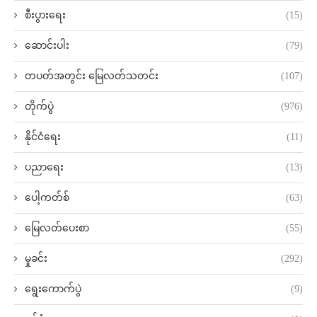
စီးပွားရေး
(15)
ဆောင်းပါး
(79)
တပတ်အတွင်း မြေလတ်သတင်း
(107)
တိုက်ပွဲ
(976)
နိုင်ငံရေး
(11)
ပညာရေး
(13)
ပေါ့ကတ်စ်
(63)
မြေလတ်ပေးစာ
(55)
မှုခင်း
(292)
ရွေးကောက်ပွဲ
(9)