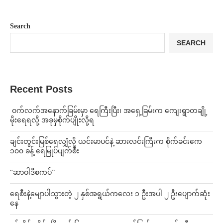
Search
SEARCH
Recent Posts
⁩ ⁨ဝက်လက်အနောက်ခြမ်းမှာ ရေကြီးပြီး၊ အရှေ့ခြမ်းက ကျေးရွာတချို့
မိုးရေရလို့ အခုမှစိုက်ပျိုးလို့ရ
ချင်းတွင်းမြစ်ရေလျှံလို့ ယင်းမာပင်နဲ့ ဆားလင်းကြီးက စိုက်ခင်းဧက
၁၀၀ ခန့် ရေမြုပ်ပျက်စီး
“ဆာဝါဒီစကပ်”
ရေစီးနဲ့မျောပါသွားတဲ့ ၂ နှစ်အရွယ်ကလေး ၁ ဦးအပါ ၂ ဦးပျောက်ဆုံး
နေ