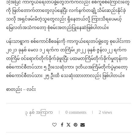
ဒါ့အပြင် ကာကွယ်ရေးတပ်ဖွဲ့တွေဘက်ကလည်း စစ်ကူစစ်ကြောင်းတွေ
ကို ဖြတ်တောက်တာတွေလုပ်နေပြီး လက်နက်တချို့သိမ်းဆည်းနိုင်ခဲ့
သလို အရှင်ဖမ်းမိတဲ့သူတွေလည်း ရှိနေတယ်လို့ ကြားသိရပေမယ့်
မြေလတ်အသံကတော့ စုံစမ်းအတည်ပြုနေဆဲဖြစ်ပါတယ်။
ပန်းသာရွာက စစ်‌‌ကောင်စီစခန်းကို ကာကွယ်ရေးတပ်ဖွဲ့တွေ စုပေါင်းကာ
၂၀၂၁ ခုနှစ် မေလ ၁၂ ရက်က တကြိမ်၊၂၀၂၂ ခုနှစ် ဇွန်လ၂၂ ရက်က
တကြိမ် ဝင်ရောက်တိုက်ခိုက်ခဲ့ဖူးပြီး ပထမတကြိမ်တိုက်ခိုက်မှုတုန်းက
စစ်ကောင်စီတပ်သား ၅ ဦးသေဆုံးကာ၊ ဒုတိယအကြိမ်တိုက်ပွဲမှာတော့
စစ်ကောင်စီတပ်သား ၂၅ ဦးထိ သေဆုံးထားတာလည်း ဖြစ်ပါတယ်။
စာတည်း – လင်း
၃ နှစ် အကြာက
0 comments
2 views