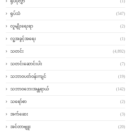
ရုပ်ပုံလွှာ
(1)
ရုပ်သံ
(547)
လူမျိုးရေးရာ
(2)
လူ့အခွင့်အရေး
(1)
သတင်း
(4,892)
သတင်းဆောင်းပါး
(7)
သဘာဝပတ်ဝန်းကျင်
(19)
သဘာဝဘေးအန္တရာယ်
(142)
သရော်စာ
(2)
အက်ဆေး
(3)
အင်တာဗျူး
(20)