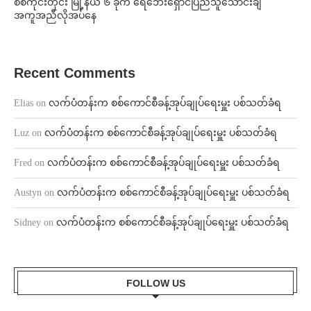
စစ်ကိုင်းတိုင်း မြို့နယ် ၆ ခုက ရေဘေးရှောင်ပြည်သူသောင်းချီ
အကူအညီလိုအပ်နေ
Recent Comments
Elias
on
လက်ပံတန်းက စစ်ကောင်စီခန့်အုပ်ချုပ်ရေးမှူး ပစ်သတ်ခံရ
Luz
on
လက်ပံတန်းက စစ်ကောင်စီခန့်အုပ်ချုပ်ရေးမှူး ပစ်သတ်ခံရ
Fred
on
လက်ပံတန်းက စစ်ကောင်စီခန့်အုပ်ချုပ်ရေးမှူး ပစ်သတ်ခံရ
Austyn
on
လက်ပံတန်းက စစ်ကောင်စီခန့်အုပ်ချုပ်ရေးမှူး ပစ်သတ်ခံရ
Sidney
on
လက်ပံတန်းက စစ်ကောင်စီခန့်အုပ်ချုပ်ရေးမှူး ပစ်သတ်ခံရ
FOLLOW US