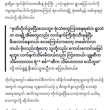
နာရီမှာ ဂျက်ဖိုက်တာတစီးနဲ့ ဗုံးကြီး ၂ လုံးချခဲ့ကာ ရွာအပြင်ဘက်ကို
ကျရောက်ပေါက်ကွဲခဲ့တာကြောင့် ရဲဘော်တချို့ ဗုံးစထိမှန် ဒဏ်ရာရခဲ့
တယ်လို့ ဆိုပါတယ်။
“ခုထိတိုက်ပွဲမပြီးသေးဘူး၊ ဗုံးသံတွေကြားနေရဆဲပဲ၊ ရွာထဲ
က တချို့အိမ်တွေလည်း လက်နက်ကြီးဗုံးသီးမှန်ပြီး
မီးလောင်နေတယ်၊ လေကြောင်းကတော့ တခေါက်လာ
တယ်၊ မိုးလည်းအုံ့တော့ သူတို့လည်း ကောင်းကောင်းမမြင်
ရဘူး၊ လက်နက်သိမ်းမိတယ်လည်း ကြားတယ်၊ ပျူဆီက
သိမ်းတာလား၊ ရဲ** စစ်**ဆီက သိမ်းတာလား မသိဘူး။”
လို့ တပ်ဖွဲ့နဲ့ နီးစပ်သူတဦးက ပြောပါတယ်။
တိုက်ပွဲအတွင်း စစ်ကောင်စီဘက်က ထိခိုက်ဒဏ်ရာရသူတွေကိုသယ်ဖို့
အတွက် တမူးကနေ လူနာတင်ယာဉ် ၄ စီးထွက်ခွာသွားပြီး သေဆုံး
အရေအတွက် အတိကျကတော့ တိုက်ပွဲမပြီးသေးတဲ့အတွက် မသိရ
သေးဘူးလို့ ဆိုပါတယ်။