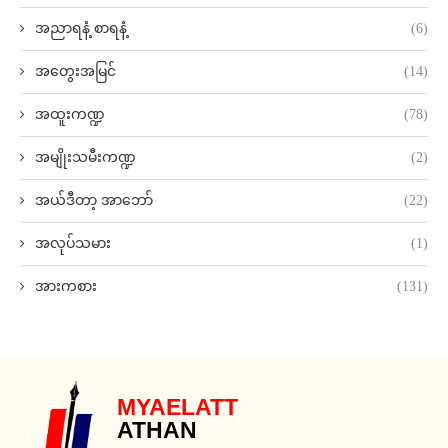
အညာရနံ့ စာရနံ့
(6)
အတွေးအမြင်
(14)
အထူးကဏ္ဍ
(78)
အမျိုးသမီးကဏ္ဍ
(2)
အယ်ဒီတာ့ အာဘော်
(22)
အလုပ်သမား
(1)
အားကစား
(131)
MYAELATT
ATHAN