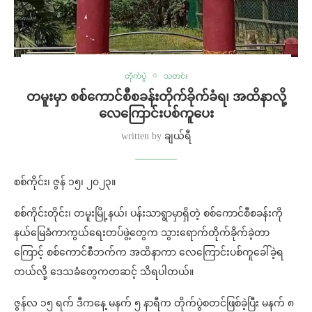
တိုက်ပွဲ
သတင်း
တမူးမှာ စစ်ကောင်စီစခန်းတိုက်ခိုက်ခံရ၊ အထိနာလို့
လေကြောင်းပစ်ကူပေး
written by
ချယ်ရီ
စစ်ကိုင်း၊ ဇွန် ၁၅၊ ၂၀၂၃။
စစ်ကိုင်းတိုင်း၊ တမူးမြို့နယ်၊ ပန်းသာရွာမှာရှိတဲ့ စစ်ကောင်စီစခန်းကို
နယ်မြေခံကာကွယ်ရေးတပ်ဖွဲ့တွေက သွားရောက်တိုက်ခိုက်ခဲ့တာ
ကြောင့် စစ်ကောင်စီဘက်က အထိနာကာ လေကြောင်းပစ်ကူခေါ်ခဲ့ရ
တယ်လို့ ဒေသခံတွေကတဆင့် သိရပါတယ်။
ဇွန်လ ၁‌၅ ရက် ဒီကနေ့ မနက် ၅ နာရီက တိုက်ပွဲ‌စတင်ဖြစ်ခဲ့ပြီး မနက် ၈