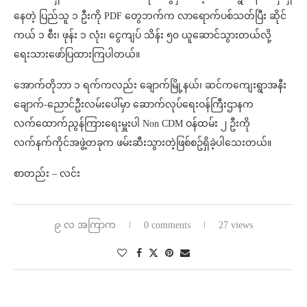
နေတဲ့ ပြည်သူ ၁ ဦးကို PDF တွေဘက်က လာရောက်ပစ်သတ်ပြီး ဆိုင်
ကယ် ၁ စီး၊ ဖုန်း ၁ လုံး၊ ငွေကျပ် သိန်း ၅၀ ယူဆောင်သွားတယ်လို့
ရေးသားဖော်ပြထားကြပါတယ်။
အောက်တိုဘာ ၁ ရက်ကလည်း ချောက်မြို့နယ်၊ ဆင်ကကျေးရွာအနီး
ချောက်-ညောင်ဦးလမ်းပေါ်မှာ ဆောက်လုပ်ရေးဝန်ကြီးဌာနက
လက်ထောက်ညွန်ကြားရေးမှူးပါ Non CDM ဝန်ထမ်း ၂ ဦးကို
လက်နက်ကိုင်အဖွဲ့တခုက ဖမ်းဆီးသွားတဲ့ဖြစ်စဥ်ရှိခဲ့ပါသေးတယ်။
စာတည်း – လင်း
၉ လ အကြာက
0 comments
27 views