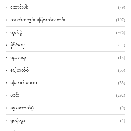
ဆောင်းပါး
(79)
တပတ်အတွင်း မြေလတ်သတင်း
(107)
တိုက်ပွဲ
(976)
နိုင်ငံရေး
(11)
ပညာရေး
(13)
ပေါ့ကတ်စ်
(63)
မြေလတ်ပေးစာ
(55)
မှုခင်း
(292)
ရွေးကောက်ပွဲ
(9)
ရုပ်ပုံလွှာ
(1)