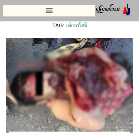
Home
»
ပစ်ခတ်၏
TAG:
ပစ်ခတ်၏