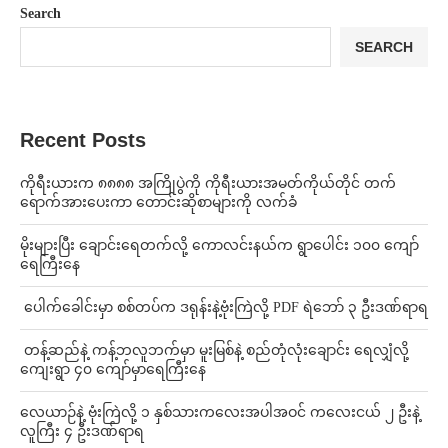
Search
SEARCH
Recent Posts
ကိုရီးယားက ၈၈၈၈ အကြိုပွဲကို ကိုရီးယားအမတ်ကိုယ်တိုင် တက်
ရောက်အားပေးကာ တောင်းဆိုစာများကို လက်ခံ
⁨မိုးများပြီး ချောင်းရေတက်လို့ ကောလင်းနယ်က ရွာပေါင်း ၁၀၀ ကျော်
ရေကြီးနေ
⁩ ⁨ပေါက်ခေါင်းမှာ စစ်တပ်က ဒရုန်းနဲ့ဗုံးကြဲလို့ PDF ရဲဘော် ၃ ဦးဒဏ်ရာရ
⁩ ⁨တန့်ဆည်နဲ့ ကန့်ဘလူဘက်မှာ မူးမြစ်နဲ့ စည်တုံလုံးချောင်း ရေလျှံလို့
ကျေးရွာ ၄၀ ကျော်မှာရေကြီးနေ
⁨လေယာဉ်နဲ့ ဗုံးကြဲလို့ ၁ နှစ်သားကလေးအပါအဝင် ကလေးငယ် ၂ ဦးနဲ့
လူကြီး ၄ ဦးဒဏ်ရာရ