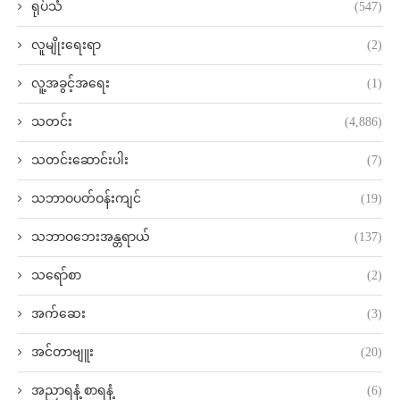
ရုပ်သံ
(547)
လူမျိုးရေးရာ
(2)
လူ့အခွင့်အရေး
(1)
သတင်း
(4,886)
သတင်းဆောင်းပါး
(7)
သဘာဝပတ်ဝန်းကျင်
(19)
သဘာဝဘေးအန္တရာယ်
(137)
သရော်စာ
(2)
အက်ဆေး
(3)
အင်တာဗျူး
(20)
အညာရနံ့ စာရနံ့
(6)