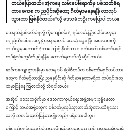
တယ်ပြောတယ်။ အဲ့ကနေ လမ်းပေါ်ရောက်မှ ပစ်သတ်ခံရ
တာ။ စကစ က ညပိုင်းဆိုတော့ ဂိတ်မှာမနေချိန် လာလုပ်
သွားတာ ဖြစ်နိုင်တယ်။”
လို့ ဒေသခံတဦးကပြောပါတယ်။
သေနတ်နဲ့ပစ်ခတ်ခံရလို့ ကိုကျော်ဝင်းရဲ့ ရင်ဘတ်နဲ့ဦးခေါင်းတွေမှာ
ကျည်ထိဒဏ်ရာတွေနဲ့ နေရာမှာတင် သေဆုံးသွားပြီး အလောင်းကို
ဘယ်သူမှမကောက်ရဲတာကြောင့် နိုဝင်ဘာ ၁ ရက်မနက် စစ်ကော်မရှင်
တပ်ဖွဲ့ဝင်တွေဂိတ်ဖွင့်ချိန်မှ ကောက်ရတယ်လို့ ဆိုပါတယ်။
ဆင်ကကျေးရွာအနီးမှာ ခလရ ၁၆ နဲ့ဝါဇီတပ်က စစ်ကော်မရှင်တပ်သား
တွေက ဂိတ်ဖွင့်ထားပြီး ညနေပိုင်းဆို ဂိတ်မှာနေတာမရှိဘဲ တပ်ရင်းတွေ
ထဲမှာပြန်နေကြတယ်လို့ သိရပါတယ်။
အဆိုပါ ဒေသတဝိုက်မှာ ဒေသကာကွယ်ရေးအဖွဲ့အများစုရှိနေတာ
ကြောင့် ဘယ်အဖွဲ့တွေက ပစ်ခတ်မှုလုပ်သွားတယ်ဆိုတာမသိရသေး
သလို သတင်းထုတ်ပြန်တာမျိုးလည်း မရှိသေးပါဘူး။
စစ်ကော်မရှင်ထောက်ခံတယ်လီဂရမ်တွေမှာတော့ ဆင်ကရွာနေအိမ်မှာရှိ