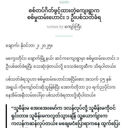
သတင်း
စစ်တပ်ဂိတ်ဖွင့်ထားတဲ့ကျေးရွာက
စစ်မှုထမ်းဟောင်း ၁ ဦးပစ်သတ်ခံရ
written by
ကျော်ကြီး
ချောက်၊ နိုဝင်ဘာ ၂၊ ၂၀၂၅။
မကွေးတိုင်း၊ ချောက်မြို့နယ်၊ ဆင်ကကျေးရွာမှာ စစ်မှုထမ်းဟောင်း ၁
ဦးပစ်ခတ်ခံရပြီး သေဆုံးခဲ့တယ်လို့ ဒေသခံတွေဆီက သိရပါတယ်။
ပစ်သတ်ခံရသူဟာ စစ်မှုထမ်းဟောင်းအငြိမ်းစား အသက် ၄၅ နှစ်
အရွယ် ကိုကျော်ဝင်းဆိုသူဖြစ်ပြီး အောက်တိုဘာ ၃၁ ရက်ညပိုင်းက
နေအိမ်အနီးလမ်းပေါ်မှာ ပစ်သတ်ခံရတာလို့ဆိုပါတယ်။
“သူမိန်းမ အေးအေးမော်က ဒလန်လုပ်လို့ သူမိန်းမကိုဝင်
ရှင်းတာ။ သူမိန်းမကလွတ်သွားချိန် သူ့ယောက်ျားက
ကလန်ကဆန်လုပ်တယ်။ မချေမငံပြောရာကနေ ထွက်ပြေး