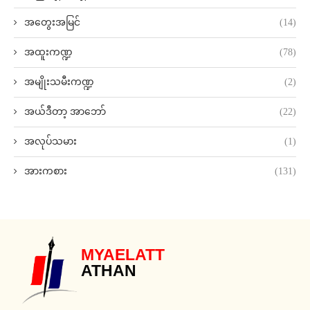
အတွေးအမြင်
(14)
အထူးကဏ္ဍ
(78)
အမျိုးသမီးကဏ္ဍ
(2)
အယ်ဒီတာ့ အာဘော်
(22)
အလုပ်သမား
(1)
အားကစား
(131)
MYAELATT
ATHAN