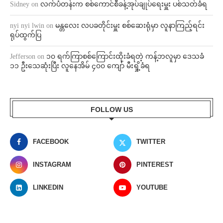
Sidney
on
လက်ပံတန်းက စစ်ကောင်စီခန့်အုပ်ချုပ်ရေးမှူး ပစ်သတ်ခံရ
nyi nyi lwin
on
မန္တလေး လပခတိုင်းမှူး စစ်ဆေးရုံမှာ လူနာကြည့်ရင်း
ရုပ်ထွက်ပြ
Jefferson
on
၁၀ ရက်ကြာစစ်ကြောင်းထိုးခံရတဲ့ ကန့်ဘလူမှာ ဒေသခံ
၁၁ ဦးသေဆုံးပြီး လူနေအိမ် ၄၀၀ ကျော် မီးရှို့ခံရ
FOLLOW US
FACEBOOK
TWITTER
INSTAGRAM
PINTEREST
LINKEDIN
YOUTUBE