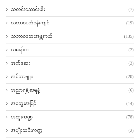
သတင်းဆောင်းပါး
(7)
သဘာဝပတ်ဝန်းကျင်
(19)
သဘာဝဘေးအန္တရာယ်
(135)
သရော်စာ
(2)
အက်ဆေး
(3)
အင်တာဗျူး
(20)
အညာရနံ့ စာရနံ့
(6)
အတွေးအမြင်
(14)
အထူးကဏ္ဍ
(78)
အမျိုးသမီးကဏ္ဍ
(2)