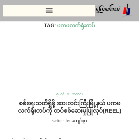
Home
»
ပကဖလက်ရုံးတပ်
TAG:
ပကဖလက်ရုံးတပ်
ရုပ်သံ
သတင်း
⁨စစ်ရေးသတိရှိဖို့ ဆားလင်းကြီးမြို့နယ် ပကဖ
လက်ရုံးတပ်ကို တပ်စစ်ဆေးမှုပြုလုပ်(REEL)
written by
ကျော်စွာ