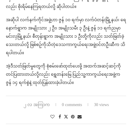
လည်း စိုးရိမ်နေကြရတယ်လို့ ဆိုပါတယ်။
အဆိုပါ လက်နက်ကိုင်အဖွဲ့ဟာ ဇွန် ၁၀ ရက်မှာ လက်ပံတန်းမြို့နယ်၊ ရေ
နောက်ရွာက အမျိုးသား ၂ ဦး၊ အမျိုးသမီး ၃ ဦးနဲ့ ဇွန် ၁၁ ရက်ညမှာ
မင်းလှမြို့နယ်၊ စီတုန်းရွာက အမျိုးသား ၁ ဦးတို့ကိုလည်း သတ်ဖြတ်ခဲ့
သေးတယ်လို့ ဖြစ်စဥ်ကိုသိတဲ့ဒေသကာကွယ်ရေးအဖွဲ့ဝင်တဦးဆီက သိ
ရပါတယ်။
အဲ့ဒီသတ်ဖြတ်မှုတွေကို စုံစမ်းဖော်ထုတ်ပေးဖို့ အထက်အဆင့်ဆင့်ကို
တင်ပြထားတယ်လို့လည်း ရွှေတန်းမြေ ပြည်သူ့ကာကွယ်ရေးအဖွဲ့က
ဇွန် ၁၄ ရက်စွဲနဲ့ ထုတ်ပြန်ထားခဲ့ပါတယ်။
၂ လ အကြာက
0 comments
30 views