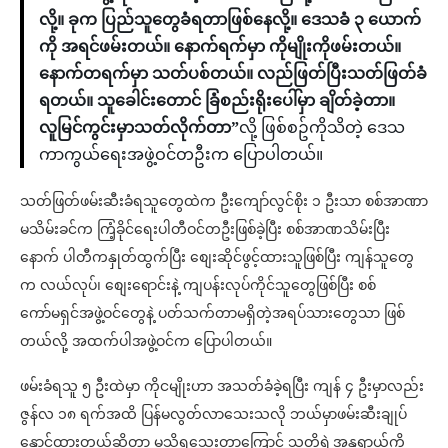
လို့။ ခုက ပြည်သူတွေခံရတာဖြစ်နေလို့။ ဒေသခံ ၃ ယောက်
ကို အရင်ဖမ်းတယ်။ နောက်ရက်မှာ ကိုမျိုးကိုဖမ်းတယ်။
နောက်တရက်မှာ သတ်ပစ်တယ်။ လည်ဖြတ်ပြီးသတ်ဖြတ်ခံ
ရတယ်။ သူခေါင်းတောင် ခြံစည်းရိုးပေါ်မှာ ချိတ်ခဲ့တာ။
လူမြင်ကွင်းမှာသတ်လိုက်တာ”
လို့ ဖြစ်စဥ်ကိုသိတဲ့ ဒေသ
ကာကွယ်ရေးအဖွဲ့ဝင်တဦးက ပြောပါတယ်။
သတ်ဖြတ်ဖမ်းဆီးခံရသူတွေထဲက ဦးကျော်လွင်စိုး ၁ ဦးသာ စစ်အာဏာ
မသိမ်းခင်က ကြံ့ခိုင်ရေးပါတီဝင်တဦးဖြစ်ခဲ့ပြီး စစ်အာဏသိမ်းပြီး
နောက် ပါတီကနှုတ်ထွက်ပြီး စျေးဆိုင်ဖွင့်ထားသူဖြစ်ပြီး ကျန်သူတွေ
က လယ်လုပ်၊ စျေးရောင်းနဲ့ ကျပန်းလုပ်ကိုင်သူတွေဖြစ်ပြီး စစ်
ကော်မရှင်အဖွဲ့ဝင်တွေနဲ့ ပတ်သက်တာမရှိတဲ့အရပ်သားတွေသာ ဖြစ်
တယ်လို့ အထက်ပါအဖွဲ့ဝင်က ပြောပါတယ်။
ဖမ်းခံရသူ ၅ ဦးထဲမှာ ကိုငမျိုးဟာ အသတ်ခံခဲ့ရပြီး ကျန် ၄ ဦးမှာလည်း
ဇွန်လ ၁၈ ရက်အထိ ပြန်မလွတ်လာသေးသလို ဘယ်မှာဖမ်းဆီးချုပ်
နှောင်ထားတယ်ဆိုတာ မသိရသေးတာကြောင့် သူတို့ရဲ့အန္တရာယ်ကို