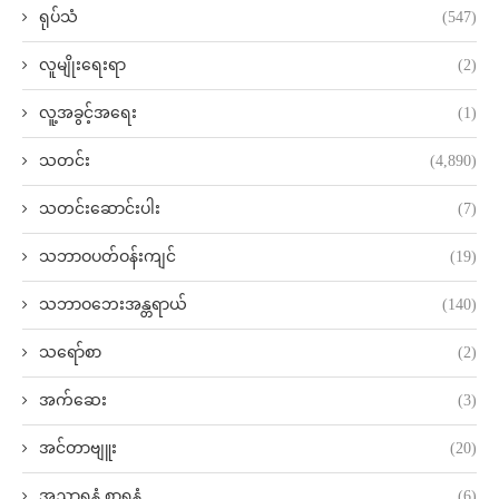
ရုပ်သံ
(547)
လူမျိုးရေးရာ
(2)
လူ့အခွင့်အရေး
(1)
သတင်း
(4,890)
သတင်းဆောင်းပါး
(7)
သဘာဝပတ်ဝန်းကျင်
(19)
သဘာဝဘေးအန္တရာယ်
(140)
သရော်စာ
(2)
အက်ဆေး
(3)
အင်တာဗျူး
(20)
အညာရနံ့ စာရနံ့
(6)