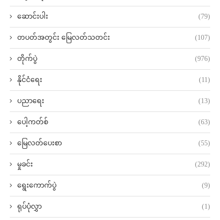
ဆောင်းပါး
(79)
တပတ်အတွင်း မြေလတ်သတင်း
(107)
တိုက်ပွဲ
(976)
နိုင်ငံရေး
(11)
ပညာရေး
(13)
ပေါ့ကတ်စ်
(63)
မြေလတ်ပေးစာ
(55)
မှုခင်း
(292)
ရွေးကောက်ပွဲ
(9)
ရုပ်ပုံလွှာ
(1)