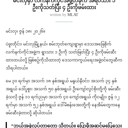
မင်းလှမှာ လက်နက်ကိုင်အဖွဲ့တခုက အရပ်သား ၁
ဦးကိုသတ်ပြီး ၄ ဦးကိုဖမ်းထား
written by
MLAT
မင်းလှ၊ ဇွန် ၁၈၊ ၂၀၂၆။
ပဲခူးတိုင်း၊ မင်းလှမြို့နယ်၊ စမ်းဘုတ်ကျေးရွာမှာ ဒေသအခြေစိုက်
လက်နက်ကိုင်အဖွဲ့က ရွာသား ၁ ဦးကို သတ်ဖြတ်ပြီး ၄ ဦးကိုဖမ်းဆီး
ထားတယ်လို့ ဖြစ်စဥ်ကိုသိထားတဲ့ ဒေသကာကွယ်ရေးအဖွဲ့ဝင်တွေဆီက
သိရပါတယ်။
မေ ၃၀ ရက်မှာ အသက် ၁၈ နှစ်အရွယ် မနွယ်နီဝင်း၊ အသက် ၃၄ နှစ်
အရွယ် ဒေါ်ပူစူး၊ အသက် ၅၀ နှစ်အရွယ် ဦးကျော်လွင်စိုးတို့ကို ဖမ်းဆီး
ခဲ့သလို ဇွန် ၁၁ ရက်ညမှာ အသက် ၄၀ ကျော်အရွယ် ကိုငမျိုး၊ ဇွန် ၁၂
ရက်မှာ အသက် ၅၂ နှစ်အရွယ် ဒေါ်မိစန်းအေးတို့ကို နေအိမ်တွေကနေ
ဖမ်းဆီးခဲ့တာလို့ ဆိုပါတယ်။
“ဘယ်အဖွဲ့လုပ်တာတော့ သိတယ်။ ပြောဖို့အဆင်မပြေသေး