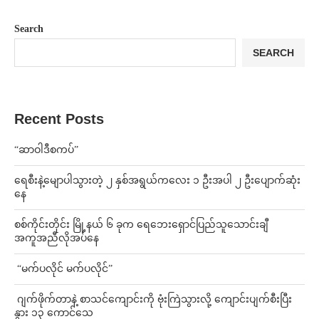
Search
SEARCH
Recent Posts
“ဆာဝါဒီစကပ်”
ရေစီးနဲ့မျောပါသွားတဲ့ ၂ နှစ်အရွယ်ကလေး ၁ ဦးအပါ ၂ ဦးပျောက်ဆုံး
နေ
စစ်ကိုင်းတိုင်း မြို့နယ် ၆ ခုက ရေဘေးရှောင်ပြည်သူသောင်းချီ
အကူအညီလိုအပ်နေ
⁨ ⁨“မက်ပလိုင် မက်ပလိုင်”
⁨⁩ ⁨ဂျက်ဖိုက်တာနဲ့ စာသင်ကျောင်းကို ဗုံးကြဲသွားလို့ ကျောင်းပျက်စီးပြီး
နွား ၁၃ ကောင်သေ