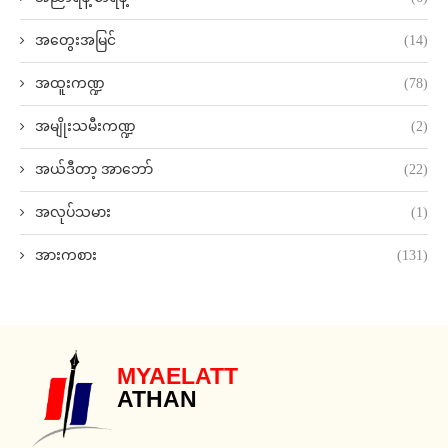
အတွေးအမြင်
(14)
အထူးကဏ္ဍ
(78)
အမျိုးသမီးကဏ္ဍ
(2)
အယ်ဒီတာ့ အာဘော်
(22)
အလုပ်သမား
(1)
အားကစား
(131)
MYAELATT
ATHAN