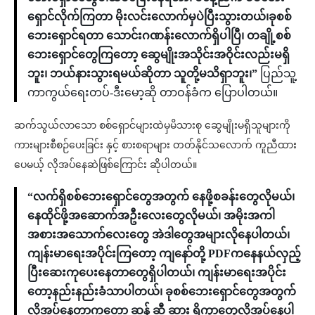
ရှောင်လိုက်ကြတာ မိုးလင်းလောက်မှပဲပြီးသွားတယ်၊ခုစစ်
ဘေးရှောင်ရတာ သောင်းဂဏန်းလောက်ရှိပါပြီ၊ တချို့စစ်
ဘေးရှောင်တွေကြတော့ ဆွေမျိုးအသိုင်းအဝိုင်းလည်းမရှိ
ဘူး၊ ဘယ်နားသွားရမယ်ဆိုတာ သူတို့မသိရှာဘူး၊”
ပြည်သူ့
ကာကွယ်ရေးတပ်-ဒီးမော့ဆို တာဝန်ခံက ပြောပါတယ်။
ဆက်သွယ်လာသော စစ်ရှောင်များထဲမှမိသားစု ဆွေမျိုးမရှိသူများကို
ကားများစီစဉ်ပေးခြင်း နှင့် စားစရာများ တတ်နိုင်သလောက် ကူညီထား
ပေမယ့် လိုအပ်နေဆဲဖြစ်ကြောင်း ဆိုပါတယ်။
“လက်ရှိစစ်ဘေးရှောင်တွေအတွက် နေဖို့စခန်းတွေလိုမယ်၊
နေထိုင်ဖို့အဆောက်အဦးလေးတွေလိုမယ်၊ အမိုးအကါ
အစားအသောက်လေးတွေ အဲဒါတွေအများလိုနေပါတယ်၊
ကျန်းမာရေးအပိုင်းကြတော့ ကျနော်တို့ PDFကနေနယ်လှည့်
ပြီးဆေးကုပေးနေတာတွေရှိပါတယ်၊ ကျန်းမာရေးအပိုင်း
တော့နည်းနည်းခံသာပါတယ်၊ ခုစစ်ဘေးရှောင်တွေအတွက်
လိုအပ်နေတာကတော့ ဆန် ဆီ ဆား ရိက္ခာတွေလိုအပ်နေပါ