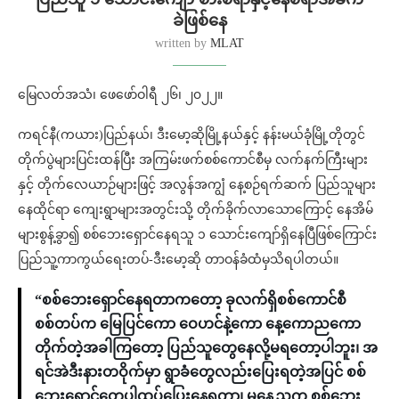
ခဲဖြစ်နေ
written by
MLAT
မြေလတ်အသံ၊‌ ဖေဖော်ဝါရီ ၂၆၊ ၂၀၂၂။
ကရင်နီ(ကယား)ပြည်နယ်၊ ဒီးမော့ဆိုမြို့နယ်နှင့် နန်းမယ်ခုံမြို့တိုတွင်
တိုက်ပွဲများပြင်းထန်ပြီး အကြမ်းဖက်စစ်ကောင်စီမှ လက်နက်ကြီးများ
နှင့် တိုက်လေယာဉ်များဖြင့် အလွန်အကျွံ နေ့စဉ်ရက်ဆက် ပြည်သူများ
နေထိုင်ရာ ကျေးရွာများအတွင်းသို့ တိုက်ခိုက်လာသောကြောင့် နေအိမ်
များစွန့်ခွာ၍ စစ်ဘေးရှောင်နေရသူ ၁ သောင်းကျော်ရှိနေပြီဖြစ်ကြောင်း
ပြည်သူ့ကာကွယ်ရေးတပ်-ဒီးမော့ဆို တာဝန်ခံထံမှသိရပါတယ်။
“စစ်ဘေးရှောင်နေရတာကတော့ ခုလက်ရှိစစ်ကောင်စီ
စစ်တပ်က မြေပြင်ကော ဝေဟင်နဲ့ကော နေ့ကောညကော
တိုက်တဲ့အခါကြတော့ ပြည်သူတွေနေလို့မရတော့ပါဘူး၊ အ
ရင်အဲဒီးနားတဝိုက်မှာ ရွာခံတွေလည်းပြေးရတဲ့အပြင် စစ်
ဘေးရှောင်တွေပါထပ်ပြေးနေရတာ၊ မနေ့ညက စစ်ဘေး