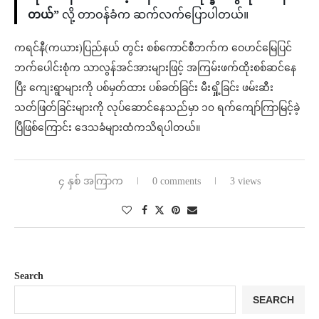
တယ်”
လို့ တာဝန်ခံက ဆက်လက်ပြောပါတယ်။
ကရင်နီ(ကယား)ပြည်နယ် တွင်း စစ်ကောင်စီဘက်က ဝေဟင်မြေပြင်
ဘက်ပေါင်းစုံက သာလွန်အင်အားများဖြင့် အကြမ်းဖက်ထိုးစစ်ဆင်နေ
ပြီး ကျေးရွာများကို ပစ်မှတ်ထား ပစ်ခတ်ခြင်း မီးရှို့ခြင်း ဖမ်းဆီး
သတ်ဖြတ်ခြင်းများကို လုပ်ဆောင်နေသည်မှာ ၁၀ ရက်ကျော်ကြာမြင့်ခဲ့
ပြီဖြစ်ကြောင်း ဒေသခံများထံကသိရပါတယ်။
၄ နှစ် အကြာက
0 comments
3 views
Search
SEARCH