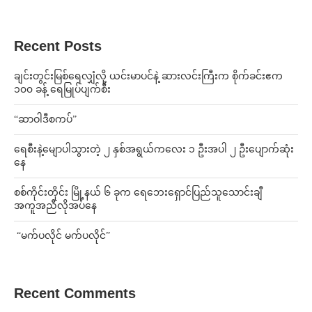
Recent Posts
ချင်းတွင်းမြစ်ရေလျှံလို့ ယင်းမာပင်နဲ့ ဆားလင်းကြီးက စိုက်ခင်းဧက
၁၀၀ ခန့် ရေမြုပ်ပျက်စီး
“ဆာဝါဒီစကပ်”
ရေစီးနဲ့မျောပါသွားတဲ့ ၂ နှစ်အရွယ်ကလေး ၁ ဦးအပါ ၂ ဦးပျောက်ဆုံး
နေ
စစ်ကိုင်းတိုင်း မြို့နယ် ၆ ခုက ရေဘေးရှောင်ပြည်သူသောင်းချီ
အကူအညီလိုအပ်နေ
⁨ ⁨“မက်ပလိုင် မက်ပလိုင်”
Recent Comments