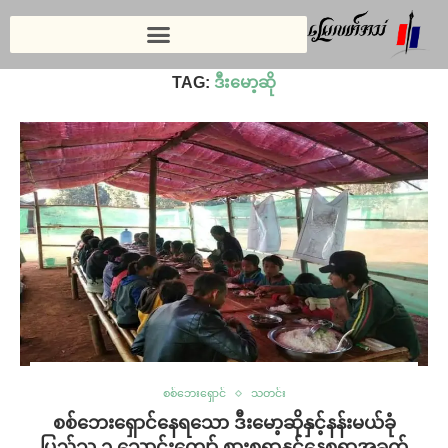
Home
»
ဒီးမော့ဆို
TAG:
ဒီးမော့ဆို
စစ်ဘေးရှောင်
သတင်း
စစ်ဘေးရှောင်နေရသော ဒီးမော့ဆိုနှင့်နန်းမယ်ခုံ
ပြည်သူ ၁ သောင်းကျော် စားစရာနှင့်နေစရာအခက်