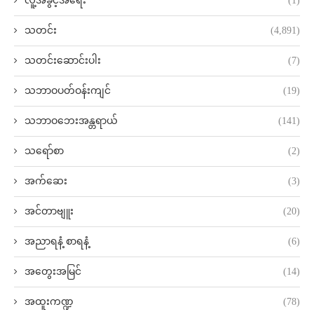
လူ့အခွင့်အရေး
(1)
သတင်း
(4,891)
သတင်းဆောင်းပါး
(7)
သဘာဝပတ်ဝန်းကျင်
(19)
သဘာဝဘေးအန္တရာယ်
(141)
သရော်စာ
(2)
အက်ဆေး
(3)
အင်တာဗျူး
(20)
အညာရနံ့ စာရနံ့
(6)
အတွေးအမြင်
(14)
အထူးကဏ္ဍ
(78)