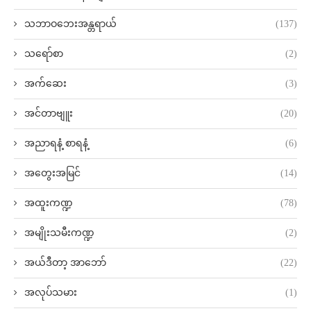
သဘာဝဘေးအန္တရာယ်
(137)
သရော်စာ
(2)
အက်ဆေး
(3)
အင်တာဗျူး
(20)
အညာရနံ့ စာရနံ့
(6)
အတွေးအမြင်
(14)
အထူးကဏ္ဍ
(78)
အမျိုးသမီးကဏ္ဍ
(2)
အယ်ဒီတာ့ အာဘော်
(22)
အလုပ်သမား
(1)