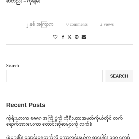
စာတည်း – ကိုချမ်း
၂ နှစ် အကြာက
0 comments
2 views
Search
SEARCH
Recent Posts
ကိုရီးယားက ၈၈၈၈ အကြိုပွဲကို ကိုရီးယားအမတ်ကိုယ်တိုင် တက်
ရောက်အားပေးကာ တောင်းဆိုစာများကို လက်ခံ
⁨မိုးများပြီး ချောင်းရေတက်လို့ ကောလင်းနယ်က ရွာပေါင်း ၁၀၀ ကျော်