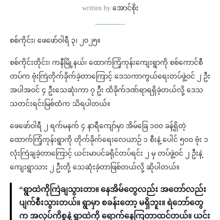
written by
အောင်စိုး
စစ်ကိုင်း၊ ဖေဖော်ဝါရီ ၃၊ ၂၀၂၅။
စစ်ကိုင်းတိုင်း၊ ကနီမြို့နယ်၊ ထောက်ကြံ့ကုန်းကျေးရွာကို စစ်ကောင်စီ
တပ်က ဗုံးကြဲတိုက်ခိုက်ခဲ့တာကြောင့် ဒေသကာကွယ်ရေးတပ်ဖွဲ့ဝင် ၂ ဦး
အပါအဝင် ၄ ဦးသေဆုံးကာ ၇ ဦး ထိခိုက်ဒဏ်ရာရရှိခဲ့တယ်လို့ ဒေသ
သတင်းရင်းမြစ်ထံက သိရပါတယ်။
ဖေဖော်ဝါရီ ၂ ရက်မနက် ၄ နာရီကျော်မှာ အိမ်ခြေ ၁၀၀ ခန့်ရှိတဲ့
ထောက်ကြံ့ကုန်းရွာကို တိုက်ခိုက်ရေးလေယာ​ဉ် ၁ စီးနဲ့ ပေါင် ၅၀၀ ဗုံး ၁
လုံးကြဲချခဲ့တာကြောင့် ယင်းမာပင်ခရိုင်တပ်ရင်း ၂ မှ တပ်ဖွဲ့ဝင် ၂ ဦးနဲ့
ကျေးရွာသား ၂ ဦးတို့ သေဆုံးခဲ့တာဖြစ်တယ်လို့ ဆိုပါတယ်။
“ရွာထဲကိုကြဲချသွားတာ။ နေအိမ်တွေလည်း အတော်လည်း
ပျက်စီးသွားတယ်။ ရွာမှာ စခန်းတော့ မရှိဘူး။ ရဲဘော်တွေ
က အလုပ်ကိစ္စနဲ့ ရွာထဲကို ရောက်နေကြတာထင်တယ်။ ယင်း