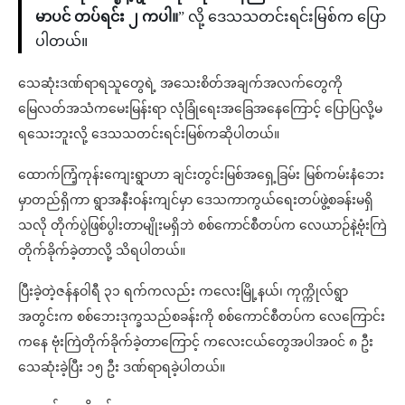
မာပင် တပ်ရင်း ၂ ကပါ။
” လို့ ဒေသသတင်းရင်းမြစ်က ပြော
ပါတယ်။
သေဆုံးဒဏ်ရာရသူတွေရဲ့ အသေးစိတ်အချက်အလက်တွေကို
မြေလတ်အသံကမေးမြန်းရာ လုံခြုံရေးအခြေအနေကြောင့် ပြောပြလို့မ
ရသေးဘူးလို့ ဒေသသတင်းရင်းမြစ်ကဆိုပါတယ်။
ထောက်ကြံ့ကုန်းကျေးရွာဟာ ချင်းတွင်းမြစ်အရှေ့ခြမ်း မြစ်ကမ်းနံဘေး
မှာတည်ရှိကာ ရွာအနီးဝန်းကျင်မှာ ဒေသကာကွယ်ရေးတပ်ဖွဲ့စခန်းမရှိ
သလို တိုက်ပွဲဖြစ်ပွါးတာမျိုးမရှိဘဲ စစ်ကောင်စီတပ်က လေယာဉ်နဲ့ဗုံးကြဲ
တိုက်ခိုက်ခဲ့တာလို့ သိရပါတယ်။
ပြီးခဲ့တဲ့ဇန်နဝါရီ ၃၁ ရက်ကလည်း ကလေးမြို့နယ်၊ ကုက္ကိုလ်ရွာ
အတွင်းက စစ်ဘေးဒုက္ခသည်စခန်းကို စစ်ကောင်စီတပ်က လေကြောင်း
ကနေ ဗုံးကြဲတိုက်ခိုက်ခဲ့တာကြောင့် ကလေးငယ်တွေအပါအဝင် ၈ ဦး
သေဆုံးခဲ့ပြီး ၁၅ ဦး ဒဏ်ရာရခဲ့ပါတယ်။