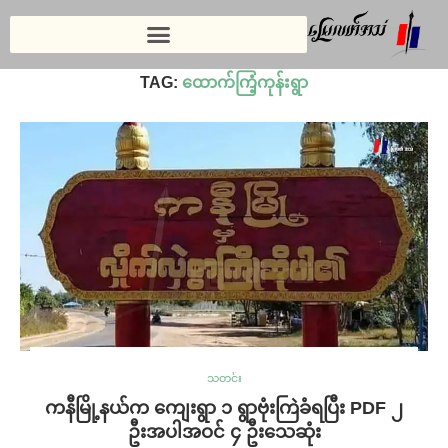
Home
»
ထောက်ကြံ့ကုန်းရွာ
TAG:
ထောက်ကြံ့ကုန်းရွာ
သတင်း
ကနီမြို့နယ်က ကျေးရွာ ၁ ရွာဗုံးကြဲခံရပြီး PDF ၂
ဦးအပါအဝင် ၄ ဦးသေဆုံး