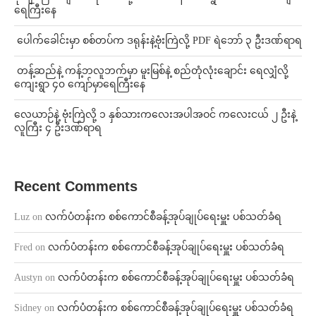
ရေကြီးနေ
⁩ ⁨ပေါက်ခေါင်းမှာ စစ်တပ်က ဒရုန်းနဲ့ဗုံးကြဲလို့ PDF ရဲဘော် ၃ ဦးဒဏ်ရာရ
⁩ ⁨တန့်ဆည်နဲ့ ကန့်ဘလူဘက်မှာ မူးမြစ်နဲ့ စည်တုံလုံးချောင်း ရေလျှံလို့
ကျေးရွာ ၄၀ ကျော်မှာရေကြီးနေ
⁨လေယာဉ်နဲ့ ဗုံးကြဲလို့ ၁ နှစ်သားကလေးအပါအဝင် ကလေးငယ် ၂ ဦးနဲ့
လူကြီး ၄ ဦးဒဏ်ရာရ
Recent Comments
Luz
on
လက်ပံတန်းက စစ်ကောင်စီခန့်အုပ်ချုပ်ရေးမှူး ပစ်သတ်ခံရ
Fred
on
လက်ပံတန်းက စစ်ကောင်စီခန့်အုပ်ချုပ်ရေးမှူး ပစ်သတ်ခံရ
Austyn
on
လက်ပံတန်းက စစ်ကောင်စီခန့်အုပ်ချုပ်ရေးမှူး ပစ်သတ်ခံရ
Sidney
on
လက်ပံတန်းက စစ်ကောင်စီခန့်အုပ်ချုပ်ရေးမှူး ပစ်သတ်ခံရ