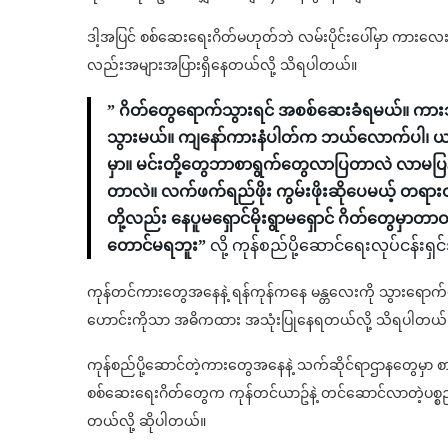
ဒါ့အပြင် စစ်ဆေးရေးဂိတ်မဟုတ်ဘဲ လမ်းပိုင်းပေါ်မှာ ကားလေးတွေ
လည်းအများအပြားရှိနေတယ်လို့ သိရပါတယ်။
” ဂိတ်တွေရောက်သွားရင် အစစ်ဆေးခံရမယ်။ ကာ
သွားမယ်။ ကျနော်ကားနံပါတ်က ဘယ်လောက်ပါ၊ ယာ
မှာ။ မင်းတို့တွေဘာစာရွက်တွေလာပြတာလဲ လာမပြနဲ့
တာလဲ။ လက်ဖက်ရည်ဖိုး ကွမ်းဖိုးဆိုပေမယ့် တရား
တို့လည်း နေပူမရှောင်မိုးရွာမရှောင် ဂိတ်တွေမှ
တောင်မရဘူး”
လို့ ကုန်စည်ပို့ဆောင်ရေးလုပ်ငန်
ကုန်တင်ကားတွေအနေနဲ့ ရန်ကုန်ကနေ မန္တလေးကို သွားရောက်ဖို
ဟောင်းကိုသာ အဓိကထား အသုံးပြုနေရတယ်လို့ သိရပါတယ်
ကုန်စည်ပို့ဆောင်တဲ့ကားတွေအနေနဲ့ သက်ဆိုင်ရာဌာနတွေမှာ စာ
စစ်ဆေးရေးဂိတ်တွေက ကုန်တင်ယာဥ်နဲ့ တင်ဆောင်လာတဲ့ပစ္စ
တယ်လို့ ဆိုပါတယ်။