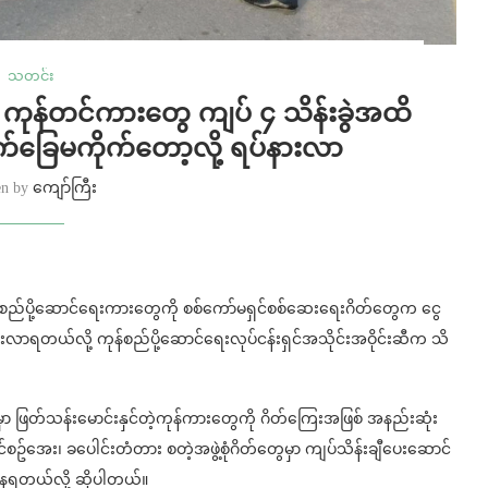
သတင်း
ာ ကုန်တင်ကားတွေ ကျပ် ၄ သိန်းခွဲအထိ
်ခြေမကိုက်တော့လို့ ရပ်နားလာ
en by
ကျော်ကြီး
ုန်စည်ပို့ဆောင်ရေးကားတွေကို စစ်ကော်မရှင်စစ်ဆေးရေးဂိတ်တွေက ငွေ
းလာရတယ်လို့ ကုန်စည်ပို့ဆောင်ရေးလုပ်ငန်းရှင်အသိုင်းအဝိုင်းဆီက သိ
ှာ ဖြတ်သန်းမောင်းနှင်တဲ့ကုန်ကားတွေကို ဂိတ်ကြေးအဖြစ် အနည်းဆုံး
်အေး၊ ခပေါင်းတံတား စတဲ့အဖွဲ့စုံဂိတ်တွေမှာ ကျပ်သိန်းချီပေးဆောင်
နေရတယ်လို့ ဆိုပါတယ်။