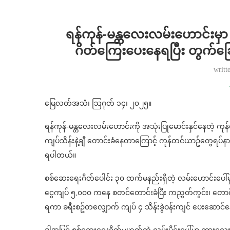
⁨ရန်ကုန်-မန္တလေးလမ်းဟောင်းမှ
ဂိတ်ကြေးပေးနေရပြီး တွက်ခြေ
writt
မြေလတ်အသံ၊ ဩဂုတ် ၁၄၊ ၂၀၂၅။
ရန်ကုန်-မန္တလေးလမ်းဟောင်းကို အသုံးပြုမောင်းနှင်နေတဲ့ က
ကျပ်သိန်းနဲ့ချီ တောင်းခံနေတာကြောင့် ကုန်တင်ယာဥ်တွေရပ်နာ
ရပါတယ်။
စစ်ဆေးရေးဂိတ်ပေါင်း ၃၀ ထက်မနည်းရှိတဲ့ လမ်းဟောင်းပေါ်မ
ငွေကျပ် ၅,၀၀၀ ကနေ စတင်တောင်းခံပြီး ကညွှတ်ကွင်း၊ တောင်စ
ရကာ ခရီးစဥ်တလျှောက် ကျပ် ၄ သိန်းခွဲဝန်းကျင် ပေးဆောင်