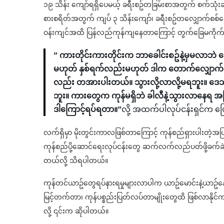
၁၉ သိန်း ကျော်ရရှိပေမယ့် ခရီးစဥ်တခြမ်းစာအတွက် စက်သုံးဆီ
စားစရိတ်အတွက် ကျပ် ၃ သိန်းကျော်၊ ခရီးစဥ်တလျှောက်စစ်ဆေး
ဝန်းကျင်အထိ ပြန်လည်ကုန်ကျနေတာကြောင့် တွက်ခြေမကိုက်ဘ
” ကားတိုင်းကားတိုင်းက ဘာခေါင်းစဥ်နဲ့မှမလာ
မဟုတ် နှစ်ရက်လည်းမဟုတ် ဒါက တောက်လျှောက်ပါ
လည်း တအားပါးတယ်။ သွားလို့လာလို့မရဘူး။ ဒေသထွက
ဘူး။ ကားတွေက ကုန်မရှိဘဲ ခါလီနဲ့သွားလာနေရ အ
ဒါကြောင့်ရပ်ရတာ။”
လို့ အထက်ပါလုပ်ငန်းရှင်က 
လက်ရှိမှာ မိုးတွင်းကာလဖြစ်တာကြောင့် ကုန်စည်ရှားပါးတဲ့အပ
ကုန်စည်ပို့ဆောင်ရေးလုပ်ငန်းတွေ ဆက်လက်လည်ပတ်ဖို့ခက်ခဲနေ
တယ်လို့ သိရပါတယ်။
ကုန်တင်ယာဥ်တွေရပ်နားရမှုများလာပါက ယာဥ်မောင်းနဲ့ယာဥ်နော
မြင့်တက်တာ၊ ကုန်ပစ္စည်းပြတ်လပ်တာမျိုးတွေထိ ဖြစ်လာန
လို့ ၎င်းက ဆိုပါတယ်။