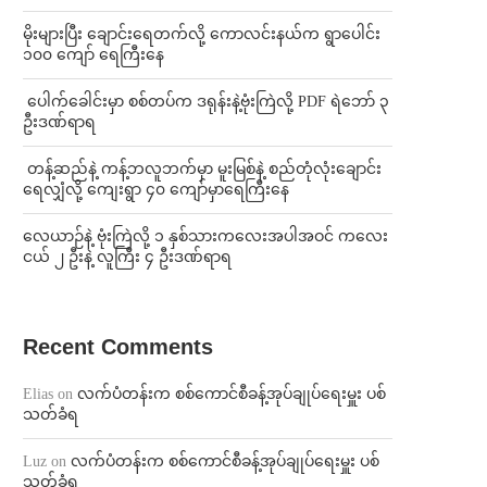
⁨မိုးများပြီး ချောင်းရေတက်လို့ ကောလင်းနယ်က ရွာပေါင်း
၁၀၀ ကျော် ရေကြီးနေ
⁩ ⁨ပေါက်ခေါင်းမှာ စစ်တပ်က ဒရုန်းနဲ့ဗုံးကြဲလို့ PDF ရဲဘော် ၃
ဦးဒဏ်ရာရ
⁩ ⁨တန့်ဆည်နဲ့ ကန့်ဘလူဘက်မှာ မူးမြစ်နဲ့ စည်တုံလုံးချောင်း
ရေလျှံလို့ ကျေးရွာ ၄၀ ကျော်မှာရေကြီးနေ
⁨လေယာဉ်နဲ့ ဗုံးကြဲလို့ ၁ နှစ်သားကလေးအပါအဝင် ကလေး
ငယ် ၂ ဦးနဲ့ လူကြီး ၄ ဦးဒဏ်ရာရ
Recent Comments
Elias
on
လက်ပံတန်းက စစ်ကောင်စီခန့်အုပ်ချုပ်ရေးမှူး ပစ်
သတ်ခံရ
Luz
on
လက်ပံတန်းက စစ်ကောင်စီခန့်အုပ်ချုပ်ရေးမှူး ပစ်
သတ်ခံရ