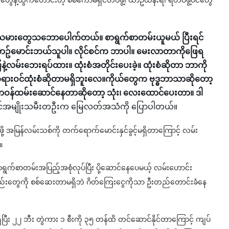
နဲ့ထွက်တောင်းတဲ့ စစ်ကော်မရှင်တပ်ဖွဲ့၊ ယာဥ်ထိန်းရဲ၊ ရဲတပ်ဖွဲ့ဝင်တွေ
သမားတွေသဘောပေါက်တယ်။ စာရွက်စာတမ်းယူမယ် ပြီးရင်
ာဥ်မောင်းဘယ်သူပါ။ လိုင်စင်က ဘာပါ။ မေးလာတာကိုဖြေရ
့လမ်းဘေးရပ်ထား။ ထုံးစံအတိုင်းပေးခဲ့။ ထုံးစံဆိုတာ ဘာကို
တရားဝင်ထုံးစံဆိုတာမရှိဘူးလေ။ကိုယ်တွေက ဗုဒ္ဓဘာသာဆိုတော့
မှာတာဝန်ထမ်းဆောင်နေတာဆိုတော့ သုံး၊ လေးထောင်ပေးတာ။ ဒါ
န်းရှင်အမျိုးသမီးတဦးက မြေလတ်အသံကို ပြောပါတယ်။
့ အမြန်လမ်းသစ်ကို တက်ရောက်မောင်းနှင်ခွင့်မရှိတာကြောင့် လမ်း
။
ရွက်စာတမ်းအပြည့်အစုံလုပ်ပြီး ပို့ဆောင်နေပေမယ့် လမ်းဟောင်း
ည်းတွေကို စစ်ဆေးတာမရှိဘဲ ဂိတ်ကြေးငွေကိုသာ ဦးတည်တောင်းခံနေ
ိပြီး ၂၂ ဘီး တွဲကား ၁ စီးကို ၃၅ တန်ထိ တင်ဆောင်နိုင်တာကြောင့် ကျပ်