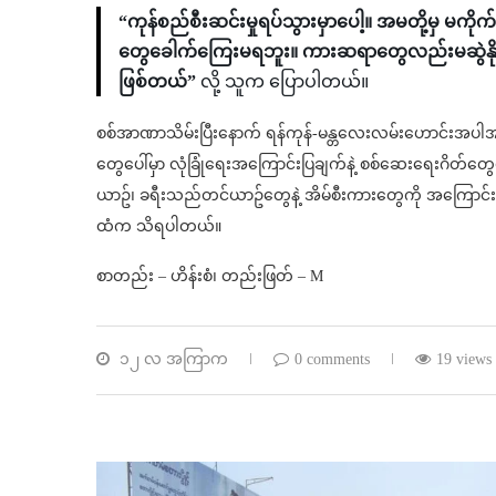
“ကုန်စည်စီးဆင်းမှုရပ်သွားမှာပေါ့။ အမတို့မှ မကို
တွေခေါက်ကြေးမရဘူး။ ကားဆရာတွေလည်းမဆွဲနို
ဖြစ်တယ်”
လို့ သူက ပြောပါတယ်။
စစ်အာဏာသိမ်းပြီးနောက် ရန်ကုန်-မန္တလေးလမ်းဟောင်းအပါအဝင
တွေပေါ်မှာ လုံခြုံရေးအကြောင်းပြချက်နဲ့ စစ်ဆေးရေးဂိတ်တွေ
ယာဥ်၊ ခရီးသည်တင်ယာဥ်တွေနဲ့ အိမ်စီးကားတွေကို အကြောင်းအမျ
ထံက သိရပါတယ်။
စာတည်း – ဟိန်းစံ၊ တည်းဖြတ် – M
၁၂ လ အကြာက
0 comments
19 views