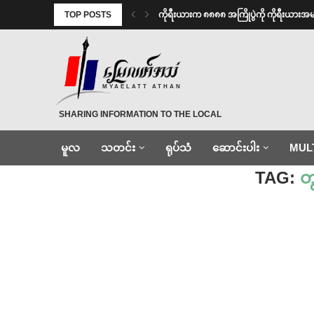
TOP POSTS
ကိုရီးယားက ၈၈၈၈ အကြိုပွဲကို ကိုရီးယား
MYAELATT ATHAN
SHARING INFORMATION TO THE LOCAL
မူလ
သတင်း
ရုပ်သံ
ဆောင်းပါး
MUL
Home
»
တွက်ခြေမကိုက်
TAG:
တ