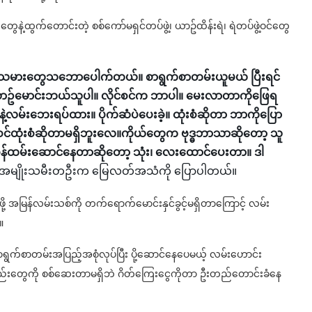
နဲ့ထွက်တောင်းတဲ့ စစ်ကော်မရှင်တပ်ဖွဲ့၊ ယာဥ်ထိန်းရဲ၊ ရဲတပ်ဖွဲ့ဝင်တွေ
းသမားတွေသဘောပေါက်တယ်။ စာရွက်စာတမ်းယူမယ် ပြီးရင်
ဥ်မောင်းဘယ်သူပါ။ လိုင်စင်က ဘာပါ။ မေးလာတာကိုဖြေရ
လမ်းဘေးရပ်ထား။ ပိုက်ဆံပဲပေးခဲ့။ ထုံးစံဆိုတာ ဘာကိုပြော
ဝင်ထုံးစံဆိုတာမရှိဘူးလေ။ကိုယ်တွေက ဗုဒ္ဓဘာသာဆိုတော့ သူ
ာတာဝန်ထမ်းဆောင်နေတာဆိုတော့ သုံး၊ လေးထောင်ပေးတာ။ ဒါ
းရှင်အမျိုးသမီးတဦးက မြေလတ်အသံကို ပြောပါတယ်။
့ အမြန်လမ်းသစ်ကို တက်ရောက်မောင်းနှင်ခွင့်မရှိတာကြောင့် လမ်း
။
ရွက်စာတမ်းအပြည့်အစုံလုပ်ပြီး ပို့ဆောင်နေပေမယ့် လမ်းဟောင်း
ည်းတွေကို စစ်ဆေးတာမရှိဘဲ ဂိတ်ကြေးငွေကိုတာ ဦးတည်တောင်းခံနေ