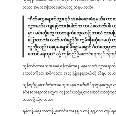
ဒါ့အပြင် စစ်ဆေးရေးဂိတ်မဟုတ်ဘဲ လမ်းပိုင်းပေါ်မှာ ကားလေးတွေ
လည်း အများအပြားရှိနေတယ်လို့ သိရပါတယ်။
“ဂိတ်တွေရောက်သွားရင် အစစ်ဆေးခံရမယ်။ ကား
သွားမယ်။ ကျနော့်ကားနံပါတ်က ဘယ်လောက်ပါ၊ ယ
မှာ။ မင်းတို့တွေ ဘာစာရွက်တွေလာပြတာလဲ လာမပြနဲ
ပြောတာလဲ။ လက်ဖက်ရည်ဖိုး ကွမ်းဖိုးဆိုပေမယ့် 
သူတို့လည်း နေပူမရှောင်မိုးရွာမရှောင် ဂိတ်တွေ
တောင်မရဘူး။”
လို့ ကုန်စည်ပို့ဆောင်ရေးလုပ်င
ကုန်တင်ကားတွေအနေနဲ့ ရန်ကုန်ကနေ မန္တလေးကို သွားရောက်ဖို
ဟောင်းကိုသာ အဓိကထား အသုံးပြုနေရတယ်လို့ သိရပါတယ်
ကုန်စည်ပို့ဆောင်တဲ့ကားတွေအနေနဲ့ သက်ဆိုင်ရာဌာနတွေမှာ စာ
စစ်ဆေးရေးဂိတ်တွေက ကုန်တင်ယာဥ်နဲ့ တင်ဆောင်လာတဲ့ပစ္စ
တယ်လို့ ဆိုပါတယ်။
ရန်ကုန်-မန္တလေးကုန်ပို့ဆောင်ခအနေနဲ့ ၁ တန် ၅၅,၀၀၀ ကျပ်ရရှ