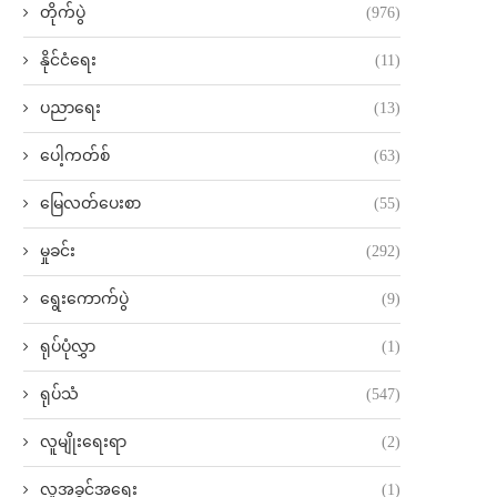
တိုက်ပွဲ
(976)
နိုင်ငံရေး
(11)
ပညာရေး
(13)
ပေါ့ကတ်စ်
(63)
မြေလတ်ပေးစာ
(55)
မှုခင်း
(292)
ရွေးကောက်ပွဲ
(9)
ရုပ်ပုံလွှာ
(1)
ရုပ်သံ
(547)
လူမျိုးရေးရာ
(2)
လူ့အခွင့်အရေး
(1)