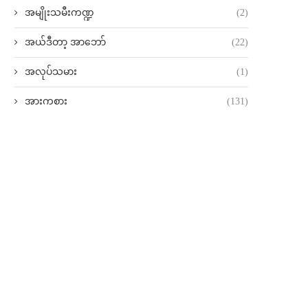
အမျိုးသမီးကဏ္ဍ
(2)
အယ်ဒီတာ့ အာဘော်
(22)
အလုပ်သမား
(1)
အားကစား
(131)