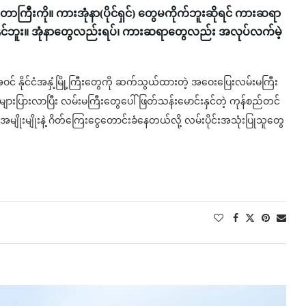
က်တာကြီးကို။ ကားအုံနာ(ပိုင်ရှင်) တွေမကိုက်ဘူးဆိုရင် ကားဆရာ
င်ဘူး။ အုံနာတွေလည်းရပ်၊ ကားဆရာတွေလည်း အလုပ်လက်မဲ့
် နိုင်ငံအနှံ့မြို့ကြီးတွေကို ဆက်သွယ်ထားတဲ့ အဝေးပြေးလမ်းမကြီး
များပြားလာပြီး လမ်းမကြီးတွေပေါ် ဖြတ်သန်းမောင်းနှင်တဲ့ ကုန်စည်တင်
ိုးမျိုးနဲ့ ဂိတ်ကြေးငွေတောင်းခံနေတယ်လို့ လမ်းပိုင်းအသုံးပြုသူတွေ