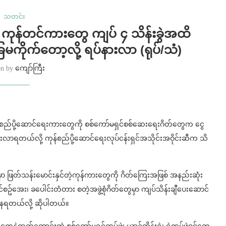
သတင်း
ာ ကုန်တင်ကားတွေ ကျပ် ၄ သိန်းခွဲအထိ
မကိုက်တော့လို့ ရပ်နားလာ (ရုပ်/သံ)
en by
ကျော်ကြီး
ုန်စည်ပို့ဆောင်ရေးကားတွေကို စစ်ကော်မရှင်စစ်ဆေးရေးဂိတ်တွေက ငွေ
းလာရတယ်လို့ ကုန်စည်ပို့ဆောင်ရေးလုပ်ငန်းရှင်အသိုင်းအဝိုင်းဆီက သိ
ှာ ဖြတ်သန်းမောင်းနှင်တဲ့ကုန်ကားတွေကို ဂိတ်ကြေးအဖြစ် အနည်းဆုံး
ဥ်အေး၊ ခပေါင်းတံတား စတဲ့အဖွဲ့စုံဂိတ်တွေမှာ ကျပ်သိန်းချီပေးဆောင်
နေရတယ်လို့ ဆိုပါတယ်။