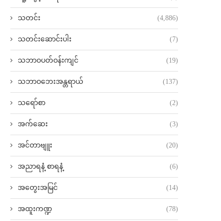
သတင်း
(4,886)
သတင်းဆောင်းပါး
(7)
သဘာဝပတ်ဝန်းကျင်
(19)
သဘာဝဘေးအန္တရာယ်
(137)
သရော်စာ
(2)
အက်ဆေး
(3)
အင်တာဗျူး
(20)
အညာရနံ့ စာရနံ့
(6)
အတွေးအမြင်
(14)
အထူးကဏ္ဍ
(78)