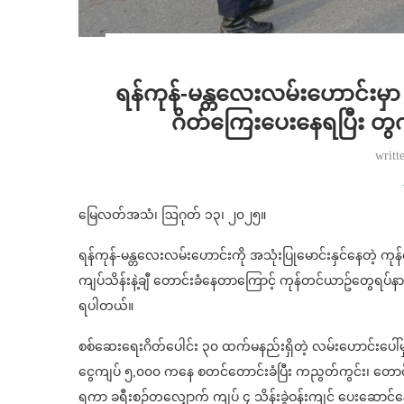
ရန်ကုန်-မန္တလေးလမ်းဟောင်းမှ
ဂိတ်ကြေးပေးနေရပြီး တွက
writt
မြေလတ်အသံ၊ ဩဂုတ် ၁၃၊ ၂၀၂၅။
ရန်ကုန်-မန္တလေးလမ်းဟောင်းကို အသုံးပြုမောင်းနှင်နေတဲ့ က
ကျပ်သိန်းနဲ့ချီ တောင်းခံနေတာကြောင့် ကုန်တင်ယာဥ်တွေရပ်နာ
ရပါတယ်။
စစ်ဆေးရေးဂိတ်ပေါင်း ၃၀ ထက်မနည်းရှိတဲ့ လမ်းဟောင်းပေါ်မ
ငွေကျပ် ၅,၀၀၀ ကနေ စတင်တောင်းခံပြီး ကညွတ်ကွင်း၊ တောင်စဥ
ရကာ ခရီးစဥ်တလျှောက် ကျပ် ၄ သိန်းခွဲဝန်းကျင် ပေးဆောင်