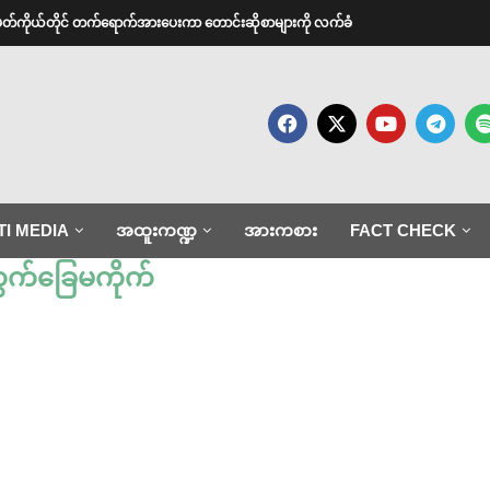
အမတ်ကိုယ်တိုင် တက်ရောက်အားပေးကာ တောင်းဆိုစာများကို လက်ခံ
TI MEDIA
အထူးကဏ္ဍ
အားကစား
FACT CHECK
ွက်ခြေမကိုက်