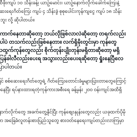
ဖိုးကျပ် ၁၀ သိန်းခန့်၊ ယာဥ်မောင်း၊ ယာဥ်နောက်လိုက်ခေါက်ကြေးနဲ့
ရေးဂိတ်ကြေး ကျပ် ၄ သိန်းခွဲ စုစုပေါင်းကုန်ကျငွေ ကျပ် ၁၈ သိန်း
ူး လို့ ဆိုပါတယ်။
ဘဲ ကောက်နေတာဆိုတော့ ဘယ်လိုဖြစ်လာလဲဆိုတော့ တရက်လည်း
ပဲ တသက်လည်းဖြစ်နေတာ။ လက်ရှိမိုးတွင်းမှာ ကုန်တွေ
်ကုန်တွေလည်း စိုက်တုန်းပျိုးတုန်းမရှိတာဆိုတော့ မရှိ
ပြန်ခါလီလည်းပေးရ အသွားလည်းပေးရဆိုတော့ ရှုံးနေပြီလေ
ပြောပါတယ်။
ြင် စစ်ဆေးရေးဂိတ်တွေရဲ့ ဂိတ်ကြေးတောင်းခံမှုများပြားတာတွေကြောင့်
ပြီး ရပ်နားထားရတဲ့ကုန်ကားအစီးရေ ခန့်မှန်း ၂၀၀ ဝန်းကျင်အထိရှိ
က်လိုက်တွေ အခက်တွေ့နိုင်ပြီး ကုန်စျေးနှုန်းတွေလည်း ယခုထက်ပိုမို
ိုင်ကာ အခြေခံလူတန်းစားပြည်သူတွေ စားဝတ်နေရေးကျပ်တည်းလာကြမှာ