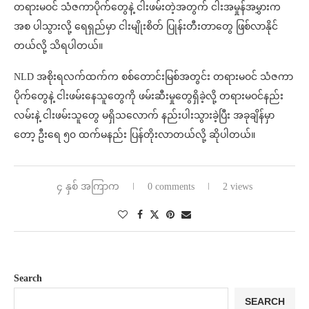
တရားမဝင် သံဇကာပိုက်တွေနဲ့ ငါးဖမ်းတဲ့အတွက် ငါးအမှုန်အမွှားက
အစ ပါသွားလို့ ရေရှည်မှာ ငါးမျိုးစိတ် ပြုန်းတီးတာတွေ ဖြစ်လာနိုင်
တယ်လို့ သိရပါတယ်။
NLD အစိုးရလက်ထက်က စစ်တောင်းမြစ်အတွင်း တရားမဝင် သံဇကာ
ပိုက်တွေနဲ့ ငါးဖမ်းနေသူတွေကို ဖမ်းဆီးမှုတွေရှိခဲ့လို့ တရားမဝင်နည်း
လမ်းနဲ့ ငါးဖမ်းသူတွေ မရှိသလောက် နည်းပါးသွားခဲ့ပြီး အခုချိန်မှာ
တော့ ဦးရေ ၅၀ ထက်မနည်း ပြန်တိုးလာတယ်လို့ ဆိုပါတယ်။
၄ နှစ် အကြာက
0 comments
2 views
Search
SEARCH