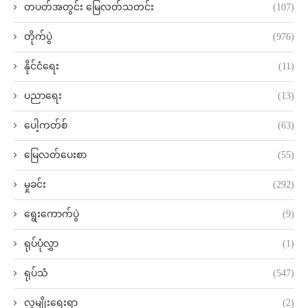
တပတ်အတွင်း မြေလတ်သတင်း
(107)
တိုက်ပွဲ
(976)
နိုင်ငံရေး
(11)
ပညာရေး
(13)
ပေါ့ကတ်စ်
(63)
မြေလတ်ပေးစာ
(55)
မှုခင်း
(292)
ရွေးကောက်ပွဲ
(9)
ရုပ်ပုံလွှာ
(1)
ရုပ်သံ
(547)
လူမျိုးရေးရာ
(2)