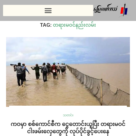
Home
»
တရားမဝင်နည်းလမ်း
TAG:
တရားမဝင်နည်းလမ်း
သတင်း
ကဝမှာ စစ်ကောင်စီက ငွေတောင်းယူပြီး တရားမဝင်
ငါးဖမ်းလှေတွေကို လုပ်ပိုင်ခွင့်ပေးနေ