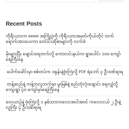
Recent Posts
ကိုရီးယားက ၈၈၈၈ အကြိုပွဲကို ကိုရီးယားအမတ်ကိုယ်တိုင် တက်
ရောက်အားပေးကာ တောင်းဆိုစာများကို လက်ခံ
⁨မိုးများပြီး ချောင်းရေတက်လို့ ကောလင်းနယ်က ရွာပေါင်း ၁၀၀ ကျော်
ရေကြီးနေ
⁩ ⁨ပေါက်ခေါင်းမှာ စစ်တပ်က ဒရုန်းနဲ့ဗုံးကြဲလို့ PDF ရဲဘော် ၃ ဦးဒဏ်ရာရ
⁩ ⁨တန့်ဆည်နဲ့ ကန့်ဘလူဘက်မှာ မူးမြစ်နဲ့ စည်တုံလုံးချောင်း ရေလျှံလို့
ကျေးရွာ ၄၀ ကျော်မှာရေကြီးနေ
⁨လေယာဉ်နဲ့ ဗုံးကြဲလို့ ၁ နှစ်သားကလေးအပါအဝင် ကလေးငယ် ၂ ဦးနဲ့
လူကြီး ၄ ဦးဒဏ်ရာရ