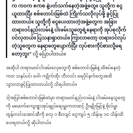
က ကဝက စကစ နဲ့ပတ်သက်နေတဲ့အဖွဲ့တွေ။ သူတို့က ငွေ
ယူထားပြီး စစ်တောင်းမြစ်ထဲ ကြိုက်သလိုလုပ်ဖို့ ခွင့်ပြု
ထားတယ်။ သူတို့ကို ငွေပေးထားတဲ့အဖွဲ့တွေက အခြား
တရားဝင်နည်းလမ်းနဲ့ ငါးဖမ်းသူတွေရဲ့နေရာကို အုပ်စုလိုက်
ဝင်လုတယ်။ ပြသနာရှာတယ်။ ကြာလာတော့ တရားဝင်လုပ်
တဲ့သူတွေက နေရာတွေပျောက်ပြီး လုပ်စားကိုင်စားလို့မရ
တော့ဘူး”
လို့ ပြောပါတယ်။
အဆိုပါ တရားမဝင်ငါးဖမ်းလှေတွေကို စစ်တောင်းမြစ်နဲ့ ထိစပ်နေတဲ့
ကဝ၊ သနပ်ပင်၊ ဝေါ၊ ကျိုက်ထို၊ ဘီးလင်း ရေပိုင်နက်တွေအထိ
သွားလာခွင့်ပြုထားတယ်လို့ သိရပါတယ်။
ဒါ့အပြင်စစ်တောင်းမြစ်ထဲမှာ တရားမဝင်နည်းလမ်းနဲ့ ငါးဖမ်းနေသူတွေ
ကို မမောက်ကျေးရွာအုပ်ချုပ်ရေးမှူးကတဆင့် ဦးမျိုးမြင့်နဲ့ ဗိုလ်မှူး
ထွန်းလင်းအောင်ဆီကို လှေ ၁ စီးလျင် ငွေကျပ် ၅ သိန်းမှ ၁၀ သိန်းထိ
ပေးရတယ်လို့ ဆိုပါတယ်။