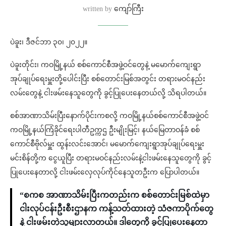
written by
ကျော်ကြီး
ပဲခူး၊ ဒီဇင်ဘာ ၃၀၊ ၂၀၂၂။
ပဲခူးတိုင်း၊ ကဝမြို့နယ် စစ်ကောင်စီအဖွဲ့ဝင်တွေနဲ့ မမောက်ကျေးရွာ
အုပ်ချုပ်ရေးမှူးတို့ပေါင်းပြီး စစ်တောင်းမြစ်အတွင်း တရားမဝင်နည်း
လမ်းတွေနဲ့ ငါးဖမ်းနေသူတွေကို ခွင့်ပြုပေးနေတယ်လို့ သိရပါတယ်။
စစ်အာဏာသိမ်းပြီးနောက်ပိုင်းကစလို့ ကဝမြို့နယ်စစ်ကောင်စီအဖွဲ့ဝင်
ကဝမြို့နယ်ကြံခိုင်ရေးပါတီဥက္ကဌ ဦးမျိုးမြင့်၊ နယ်မြေတာဝန်ခံ စစ်
ကောင်စီဗိုလ်မှူး ထွန်းလင်းအောင်၊ မမောက်ကျေးရွာအုပ်ချုပ်ရေးမှူး
မင်းစိန်တို့က ငွေယူပြီး တရားမဝင်နည်းလမ်းနဲ့ငါးဖမ်းနေသူတွေကို ခွင့်
ပြုပေးနေတာလို့ ငါးဖမ်းလှေလုပ်ကိုင်နေသူတဦးက ပြောပါတယ်။
“စကစ အာဏာသိမ်းပြီးကတည်းက စစ်တောင်းမြစ်ထဲမှာ
ငါးလုပ်ငန်းဦးစီးဌာနက ကန့်သတ်ထားတဲ့ သံဇကာပိုက်တွေ
နဲ့ ငါးဖမ်းတဲ့သူများလာတယ်။ ဒါတွေကို ခွင့်ပြုပေးနေတာ