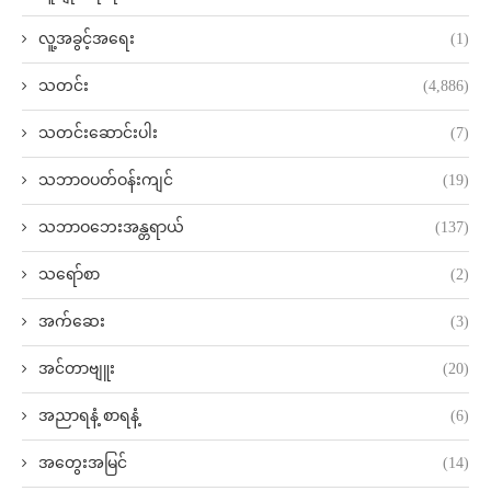
လူ့အခွင့်အရေး
(1)
သတင်း
(4,886)
သတင်းဆောင်းပါး
(7)
သဘာဝပတ်ဝန်းကျင်
(19)
သဘာဝဘေးအန္တရာယ်
(137)
သရော်စာ
(2)
အက်ဆေး
(3)
အင်တာဗျူး
(20)
အညာရနံ့ စာရနံ့
(6)
အတွေးအမြင်
(14)