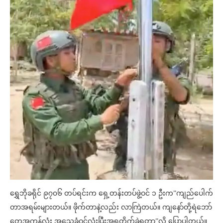
ရွှေဘိုခရိုင် ၉၇၀၆ တပ်ရင်းက ရှေ့တန်းတပ်ဖွဲ့ဝင် ၁ ဦးက”ကျည်ပေါက်
တာအရမ်းများတယ်။ ဖိုက်တာနဲ့လည်း လာကြဲတယ်။ ကျနော်တို့ရဲဘော်
တွေအကုန်လုံး အသေခံဝင်လုံးပြီးအရတိုက်ခဲ့ရတာ”လို့ ပြောပါတယ်။