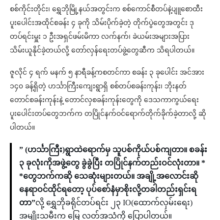
စစ်ကိုင်းတိုင်း၊ ရွှေဘိုမြို့နယ်အတွင်းက စစ်ကောင်စီတပ်နဲ့ပျူစောထီး
ပူးပေါင်းအထိုင်စခန်း ၄ ခုကို သိမ်းပိုက်ခဲ့တဲ့ တိုက်ပွဲတွေအတွင်း ဒု
တပ်ရင်းမှူး ၁ ဦးအရှင်ဖမ်းမိကာ လက်နက်၊ ခဲယမ်းအများအပြား
သိမ်းယူနိုင်ခဲ့တယ်လို့ တော်လှန်ရေးတပ်ဖွဲ့တွေဆီက သိရပါတယ်။
ဇူလိုင် ၄ ရက် မနက် ၅ နာရီခန့်ကစတင်ကာ စခန်း ၃ ခုပေါင်း အင်အား
၁၄၀ ခန့်ရှိတဲ့ ဟင်္သာကြီးကျေးရွာရှိ စစ်တပ်စခန်းကုန်း၊ ဘိုးနတ်
တောင်စခန်းကုန်းနဲ့ တောင်လှစခန်းကုန်းတွေကို ဒေသကာကွယ်ရေး
ပူးပေါင်းတပ်တွေဘက်က တပြိုင်နက်ဝင်ရောက်တိုက်ခိုက်ခဲ့တာလို့ ဆို
ပါတယ်။
” (ဟင်္သာကြီး)ရွာထဲရောက်မှ သူပစ်ကိုယ်ပစ်ကျတာ။ စခန်း
၃ ခုလုံးကိုအဖွဲ့တွေ ခွဲခွဲပြီး တပြိုင်နက်တည်းဝင်လုံးတာ။ *
*တွေဘက်ကဆို သေဆုံးများတယ်။ အချို့အလောင်းဆို
နေရာဝင်ထိုင်ရတော့ ပုပ်စော်နံမှာစိုးလို့တခါတည်းရှင်းရ
တာ”
လို့ ရွှေဘိုခရိုင်တပ်ရင်း ၂၃ IO(ထောက်လှမ်းရေး)
အမျိုးသမီးက မြေ လတ်အသံကို ပြောပါတယ်။