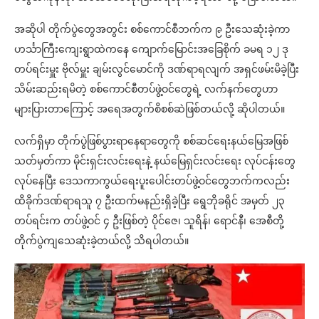
အဆိုပါ တိုက်ပွဲတွေအတွင်း စစ်ကောင်စီဘက်က ၉ ဦးသေဆုံးခဲ့ကာ
ဟင်္သာကြီးကျေးရွာထဲကနေ ကျောက်မြောင်းအခြေစိုက် ခမရ ၁၂ ဒု
တပ်ရင်းမှူး ဗိုလ်မှူး ချမ်းလွင်မောင်ကို ဒဏ်ရာရလျက် အရှင်ဖမ်းမိခဲ့ပြီး
သိမ်းဆည်းရမိတဲ့ စစ်ကောင်စီတပ်ဖွဲ့ဝင်တွေရဲ့ လက်နက်တွေဟာ
များပြားတာကြောင့် အရေအတွက်စိစစ်ဆဲဖြစ်တယ်လို့ ဆိုပါတယ်။
လက်ရှိမှာ တိုက်ပွဲဖြစ်ပွားရာနေရာတွေကို စစ်ဆင်ရေးနယ်မြေအဖြစ်
သတ်မှတ်ကာ မိုင်းရှင်းလင်းရေးနဲ့ နယ်မြေရှင်းလင်းရေး လုပ်ငန်းတွေ
လုပ်နေပြီး ဒေသကာကွယ်ရေးပူးပေါင်းတပ်ဖွဲ့ဝင်တွေဘက်ကလည်း
ထိခိုက်ဒဏ်ရာရသူ ၇ ဦးထက်မနည်းရှိခဲ့ပြီး ရွေဘိုခရိုင် အမှတ် ၂၃
တပ်ရင်းက တပ်ဖွဲ့ဝင် ၄ ဦးဖြစ်တဲ့ ပိုင်ဇေ၊ သူရိန်၊ ရောင်နီ၊ အေစီတို့
တိုက်ပွဲကျသေဆုံးခဲ့တယ်လို့ သိရပါတယ်။