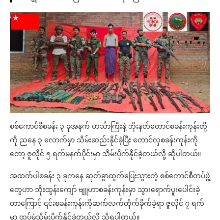
စစ်ကောင်စီစခန်း ၃ ခုအနက် ဟင်္သာကြီးနဲ့ ဘိုးနတ်တောင်စခန်းကုန်းတို့
ကို ညနေ ၃ လောက်မှာ သိမ်းဆည်းနိုင်ခဲ့ပြီး တောင်လှစခန်းကုန်းကို
တော့ ဇူလိုင် ၅ ရက်မနက်ပိုင်းမှာ သိမ်းပိုက်နိုင်ခဲ့တယ်လို့ ဆိုပါတယ်။
အထက်ပါစခန်း ၃ ခုကနေ ဆုတ်ခွာထွက်ပြေးသွားတဲ့ စစ်ကောင်စီတပ်ဖွဲ့
တွေဟာ ဘိုးထွန်းကျော် ဗျူဟာစခန်းကုန်းမှာ သွားရောက်ပူးပေါင်းခဲ့
တာကြောင့် ၎င်းစခန်းကုန်းကိုဆက်လက်တိုက်ခိုက်ခဲ့ရာ ဇူလိုင် ၇ ရက်
မှာ ထပ်မံသိမ်းပိုက်နိုင်ခဲ့တယ်လို့ သိရပါတယ်။