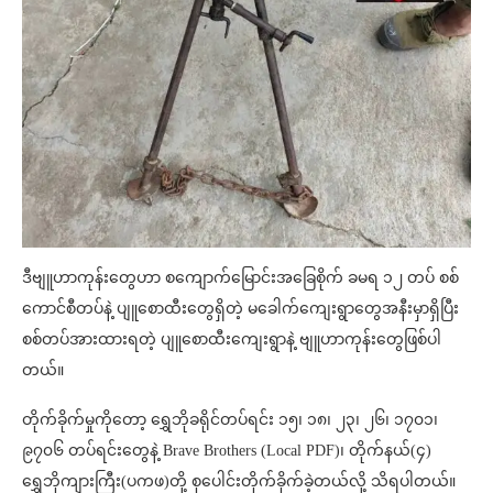
ဒီဗျူဟာကုန်းတွေဟာ စကျောက်မြောင်းအခြေစိုက် ခမရ ၁၂ တပ် စစ်
ကောင်စီတပ်နဲ့ ပျူစောထီးတွေရှိတဲ့ မခေါက်ကျေးရွာတွေအနီးမှာရှိပြီး
စစ်တပ်အားထားရတဲ့ ပျူစောထီးကျေးရွာနဲ့ ဗျူဟာကုန်းတွေဖြစ်ပါ
တယ်။
တိုက်ခိုက်မှုကိုတော့ ရွှေဘိုခရိုင်တပ်ရင်း ၁၅၊ ၁၈၊ ၂၃၊ ၂၆၊ ၁၇၀၁၊
၉၇၀၆ တပ်ရင်းတွေနဲ့ Brave Brothers (Local PDF)၊ တိုက်နယ်(၄)
ရွှေဘိုကျားကြီး(ပကဖ)တို့ စုပေါင်းတိုက်ခိုက်ခဲ့တယ်လို့ သိရပါတယ်။