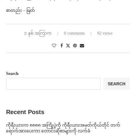
စာတည်း – မြတ်
၁ နှစ် အကြာက
0 comments
92 views
Search
SEARCH
Recent Posts
ကိုရီးယားက ၈၈၈၈ အကြိုပွဲကို ကိုရီးယားအမတ်ကိုယ်တိုင် တက်
ရောက်အားပေးကာ တောင်းဆိုစာများကို လက်ခံ