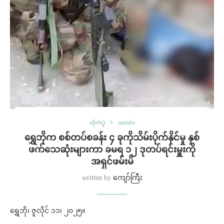
တိုက်ပွဲ
သတင်း
ရွှေဘိုက စစ်တပ်စခန်း ၄ ခုကိုသိမ်းပိုက်နိုင်မှု နှစ်
ဖက်သေဆုံးများကာ ခမရ ၁၂ ဒုတပ်ရင်းမှူးကို
အရှင်ဖမ်းမိ
written by
ကျော်ကြီး
ရွှေဘို၊ ဇူလိုင် ၁၁၊ ၂၀၂၅။