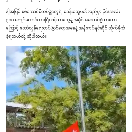
ဒါ့အပြင် စစ်ကောင်စီတပ်ဖွဲ့တွေရဲ့ စခန်းတွေပတ်လည်မှာ မိုင်းအလုံး
၃၀၀ ကျော်ထောင်ထားပြီး ဗန်ကာတွေနဲ့ အခိုင်အမာတပ်စွဲထားတာ
ကြောင့် တော်လှန်ရေးတပ်ဖွဲ့ဝင်တွေအနေနဲ့ အနီးကပ်ရင်ဆိုင် တိုက်ခိုက်
ခဲ့ရတယ်လို့ ဆိုပါတယ်။