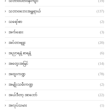
သဘာဝပတ်ဝန်းကျင်
(19)
သဘာဝဘေးအန္တရာယ်
(137)
သရော်စာ
(2)
အက်ဆေး
(3)
အင်တာဗျူး
(20)
အညာရနံ့ စာရနံ့
(6)
အတွေးအမြင်
(14)
အထူးကဏ္ဍ
(78)
အမျိုးသမီးကဏ္ဍ
(2)
အယ်ဒီတာ့ အာဘော်
(22)
အလုပ်သမား
(1)