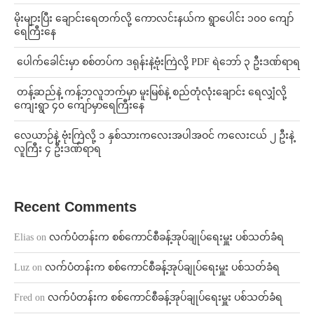
⁨မိုးများပြီး ချောင်းရေတက်လို့ ကောလင်းနယ်က ရွာပေါင်း ၁၀၀ ကျော်
ရေကြီးနေ
⁩ ⁨ပေါက်ခေါင်းမှာ စစ်တပ်က ဒရုန်းနဲ့ဗုံးကြဲလို့ PDF ရဲဘော် ၃ ဦးဒဏ်ရာရ
⁩ ⁨တန့်ဆည်နဲ့ ကန့်ဘလူဘက်မှာ မူးမြစ်နဲ့ စည်တုံလုံးချောင်း ရေလျှံလို့
ကျေးရွာ ၄၀ ကျော်မှာရေကြီးနေ
⁨လေယာဉ်နဲ့ ဗုံးကြဲလို့ ၁ နှစ်သားကလေးအပါအဝင် ကလေးငယ် ၂ ဦးနဲ့
လူကြီး ၄ ဦးဒဏ်ရာရ
Recent Comments
Elias
on
လက်ပံတန်းက စစ်ကောင်စီခန့်အုပ်ချုပ်ရေးမှူး ပစ်သတ်ခံရ
Luz
on
လက်ပံတန်းက စစ်ကောင်စီခန့်အုပ်ချုပ်ရေးမှူး ပစ်သတ်ခံရ
Fred
on
လက်ပံတန်းက စစ်ကောင်စီခန့်အုပ်ချုပ်ရေးမှူး ပစ်သတ်ခံရ