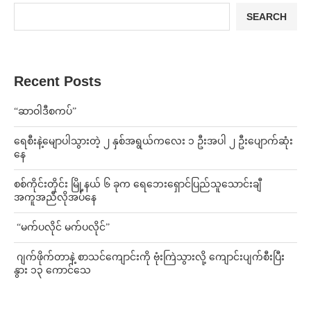
SEARCH
Recent Posts
“ဆာဝါဒီစကပ်”
ရေစီးနဲ့မျောပါသွားတဲ့ ၂ နှစ်အရွယ်ကလေး ၁ ဦးအပါ ၂ ဦးပျောက်ဆုံး
နေ
စစ်ကိုင်းတိုင်း မြို့နယ် ၆ ခုက ရေဘေးရှောင်ပြည်သူသောင်းချီ
အကူအညီလိုအပ်နေ
⁨ ⁨“မက်ပလိုင် မက်ပလိုင်”
⁨⁩ ⁨ဂျက်ဖိုက်တာနဲ့ စာသင်ကျောင်းကို ဗုံးကြဲသွားလို့ ကျောင်းပျက်စီးပြီး
နွား ၁၃ ကောင်သေ