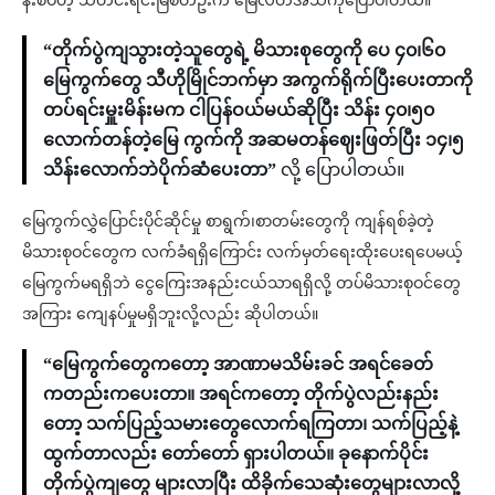
နီးစပ်တဲ့ သတင်းရင်းမြစ်တဦးက မြေလတ်အသံကိုပြောပါတယ်။
“တိုက်ပွဲကျသွားတဲ့သူတွေရဲ့ မိသားစုတွေကို ပေ ၄၀၊၆၀
မြေကွက်တွေ သီဟိုမြိုင်ဘက်မှာ အကွက်ရိုက်ပြီးပေးတာကို
တပ်ရင်းမှူးမိန်းမက ငါပြန်ဝယ်မယ်ဆိုပြီး သိန်း ၄၀၊၅၀
လောက်တန်တဲ့မြေ ကွက်ကို အဆမတန်ဈေးဖြတ်ပြီး ၁၄၊၅
သိန်းလောက်ဘဲပိုက်ဆံပေးတာ”
လို့ ပြောပါတယ်။
မြေကွက်လွှဲပြောင်းပိုင်ဆိုင်မှု စာရွက်၊စာတမ်းတွေကို ကျန်ရစ်ခဲ့တဲ့
မိသားစုဝင်တွေက လက်ခံရရှိကြောင်း လက်မှတ်ရေးထိုးပေးရပေမယ့်
မြေကွက်မရရှိဘဲ ငွေကြေးအနည်းငယ်သာရရှိလို့ တပ်မိသားစုဝင်တွေ
အကြား ကျေနပ်မှုမရှိဘူးလို့လည်း ဆိုပါတယ်။
“မြေကွက်တွေကတော့ အာဏာမသိမ်းခင် အရင်ခေတ်
ကတည်းကပေးတာ။ အရင်ကတော့ တိုက်ပွဲလည်းနည်း
တော့ သက်ပြည့်သမားတွေလောက်ရကြတာ၊ သက်ပြည့်နဲ့
ထွက်တာလည်း တော်တော် ရှားပါတယ်။ ခုနောက်ပိုင်း
တိုက်ပွဲကျတွေ များလာပြီး ထိခိုက်သေဆုံးတွေများလာလို့