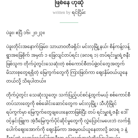
ဖြစ်နေ ဟုဆို
written by
ရင်ငြိမ်း
ပဲခူး၊ ဧပြီ ၁၆၊ ၂၀၂၃။
ပဲခူးတိုင်းအနောက်ခြမ်း၊ သာယာဝတီခရိုင်၊ မင်းလှမြို့နယ်၊ စိန်ကန့်လန့်
ရွာအခြေစိုက် အမှတ် ၁ ခြေလျင်တပ်ရင်း (ခလရ ၁) တပ်ရင်းမှူးရဲ့ဇနီး
ဖြစ်သူက တိုက်ပွဲတွင်းသေဆုံးတဲ့ စစ်ကောင်စီတပ်ဖွဲ့ဝင်တွေအတွက်
မိသားစုတွေရရှိတဲ့ မြေကွက်တွေကို ကြားဖြတ်ကာ ဈေးနှိမ်ဝယ်ယူနေ
တယ်လို့ သိရပါတယ်။
တိုက်ပွဲတွင်း သေဆုံးသူတွေ၊ သက်ပြည့်ပင်စင်နဲ့ထွက်မယ့် စစ်ကောင်စီ
တပ်သားတွေကို စစ်ခေါင်းဆောင်တွေက မင်းလှမြို့၊ သီဟိုမြိုင်
ရပ်ကွက်မှာ မြေကွက်တွေချပေးနေတာဖြစ်ပြီး တပ် ရင်းမှူးရဲ့ဇနီး ဒေါ်
ဝင့်နှင်းဖြူက အဲ့ဒီမြေကွက်ပိုင်ဆိုင်မှုတွေကို လွှဲပြောင်းမပေးဘဲ လက်ရှိ
ပေါက်ဈေးအောက်ကို ဈေးနှိမ်ကာ အဓမ္မဝယ်ယူနေတာလို့ ခလရ ၁ နဲ့