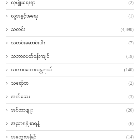
လူမျိုးရေးရာ
(2)
လူ့အခွင့်အရေး
(1)
သတင်း
(4,890)
သတင်းဆောင်းပါး
(7)
သဘာဝပတ်ဝန်းကျင်
(19)
သဘာဝဘေးအန္တရာယ်
(140)
သရော်စာ
(2)
အက်ဆေး
(3)
အင်တာဗျူး
(20)
အညာရနံ့ စာရနံ့
(6)
အတွေးအမြင်
(14)