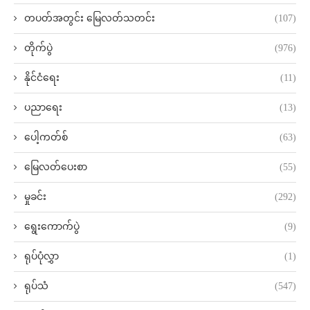
တပတ်အတွင်း မြေလတ်သတင်း
(107)
တိုက်ပွဲ
(976)
နိုင်ငံရေး
(11)
ပညာရေး
(13)
ပေါ့ကတ်စ်
(63)
မြေလတ်ပေးစာ
(55)
မှုခင်း
(292)
ရွေးကောက်ပွဲ
(9)
ရုပ်ပုံလွှာ
(1)
ရုပ်သံ
(547)