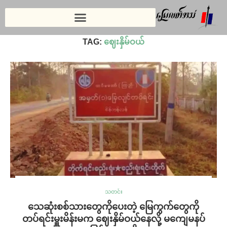
Home
»
ဈေးနှိမ်ဝယ်
TAG:
ဈေးနှိမ်ဝယ်
သတင်း
သေဆုံးစစ်သားတွေကိုပေးတဲ့ မြေကွက်တွေကို
တပ်ရင်းမှူးမိန်းမက ဈေးနှိမ်ဝယ်နေလို့ မကျေမနပ်