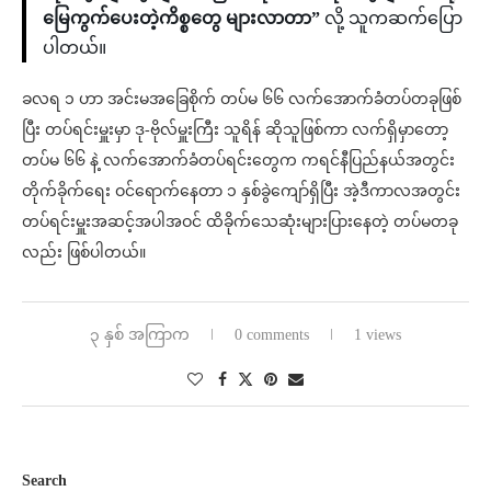
မြေကွက်ပေးတဲ့ကိစ္စတွေ များလာတာ”
လို့ သူကဆက်ပြော
ပါတယ်။
ခလရ ၁ ဟာ အင်းမအခြေစိုက် တပ်မ ၆၆ လက်အောက်ခံတပ်တခုဖြစ်
ပြီး တပ်ရင်းမှူးမှာ ဒု-ဗိုလ်မှူးကြီး သူရိန် ဆိုသူဖြစ်ကာ လက်ရှိမှာတော့
တပ်မ ၆၆ နဲ့ လက်အောက်ခံတပ်ရင်းတွေက ကရင်နီပြည်နယ်အတွင်း
တိုက်ခိုက်ရေး ဝင်ရောက်နေတာ ၁ နှစ်ခွဲကျော်ရှိပြီး အဲ့ဒီကာလအတွင်း
တပ်ရင်းမှူးအဆင့်အပါအဝင် ထိခိုက်သေဆုံးများပြားနေတဲ့ တပ်မတခု
လည်း ဖြစ်ပါတယ်။
၃ နှစ် အကြာက
0 comments
1 views
Search