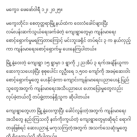
မကွေး၊ ဖေဖော်ဝါရီ ၁၂၊ ၂၀၂၅။
မကွေးတိုင်း၊ စေတုတ္တရာမြို့နယ်ထဲက ဝေးလံခေါင်ဖျားပြီး
လမ်းပန်းဆက်သွယ်ရေးခက်ခဲတဲ့ ကျေးရွာတွေမှာ ကျန်းမာရေး
စောင့်ရှောက်မှုမရကြတာကြောင့် မင်းဘူးခရိုင် တပ်ရင်း ၃ က နယ်လှည့်
ကာ ကျန်းမာရေးစောင့်ရှောက်မှု ပေးနေကြပါတယ်။
မြို့နဲ့ဝေးတဲ့ ကျေးရွာ ၁၅ ရွာမှာ ၁ ရွာကို ၂ ညအိပ် ၃ ရက်အချိန်ယူကာ
ဆေးကုသပေးခဲ့ပြီး စုစုပေါင်း လူဦးရေ ၁,၅၀၀ ကျော်ကို အခမဲ့ဆေးဝါး
စောင့်ရှောက်မှုတွေ ပေးနိုင်ခဲ့ကာ ကျောင်းကျန်းမာရေးပညာပေးနဲ့ ပြည်
သူတွေအတွက် ကျန်းမာရေးအသိပညာပေး ဟောပြောမှုတွေလည်း
လုပ်ခဲ့တယ်လို့ တပ်ဖွဲ့တာဝန်ရှိသူက ဆိုပါတယ်။
ကျေးရွာတွေဟာ မြို့နဲ့ဝေးကွာပြီး ခေါင်လွန်းတဲ့အတွက် ကျန်းမာရေး
အသိတွေ နည်းကြသလို နတ်ကိုးကွယ်တဲ့ ကျေးရွာတွေမှာဆိုရင် ရောဂါ
တခုဖြစ်ရင် ဆေးပညာနဲ့ မကုသကြတဲ့အတွက် အသက်သေဆုံးမှုတွေ
ထိ ရှိနေတယ်လို့ ဆိုပါတယ်။