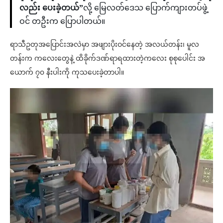
လည်း ပေးခဲ့တယ်”
လို့ မြေလတ်ဒေသ ပြောက်ကျားတပ်ဖွဲ့
ဝင် တဦးက ပြောပါတယ်။
ရာသီဥတုအပြောင်းအလဲမှာ အဖျားပိုးဝင်နေတဲ့ အလယ်တန်း၊ မူလ
တန်းက ကလေးတွေနဲ့ ထိခိုက်ဒဏ်ရာရထားတဲ့ကလေး စုစုပေါင်း အ
ယောက် ၇၀ နီးပါးကို ကုသပေးခဲ့တာပါ။