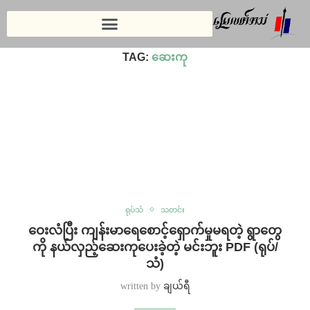
Home
»
ဆေးကု
TAG:
ဆေးကု
ရုပ်သံ
သတင်း
ဝေးလံပြီး ကျန်းမာရေစောင့်ရှောက်မှုမရတဲ့ ရွာတွေ
ကို နယ်လှည့်ဆေးကုပေးခဲ့တဲ့ မင်းဘူး PDF (ရုပ်/
သံ)
written by
ချယ်ရီ