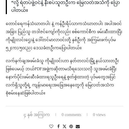
“
လို့ ရဲတပ်ဖွဲ့ဝင်နဲ့ နီးစပ်သူတဦးက မြေလတ်အသံကို ပြော
ပါတယ်။
တောင်ရေကန်သံဃာတပါး နဲ့ ကန်ဦးရိပ်သာကသံဃာတပါး အပါအဝင်
အခြား ပြည်သူ တဒါဇင်ကျော်ကိုလည်း စစ်ကောင်စီက ဖမ်းဆီးထားပြီး
ကိုမျိုးလင်းဌေးနဲ့ ဒေါ်တင်မာလာဝင်းတို့ နှစ်ဦးကို အကြမ်းဖက်ပုဒ်မ
၅၂(က)/၅၀(ည) ဒေသခံတဦးကပြောပါတယ်။
လက်နက်ချအဖမ်းခံသူ ကိုမျိုးဝင်းဟာ နတ်တလင်းမြို့နယ်သားတဦး
ဖြစ်ပေမယ့် ဘယ်PDFအဖွဲ့ကဆိုတာမသိရသေးသလို သူအဖမ်းခံပြီး
နောက်ပိုင်းဖမ်းဆီးခံထားရသူဦးရေနဲ့ စွတ်စွဲထားတဲ့ ပုဒ်မတွေအပြင်
လက်ရှိသူတို့ရဲ့ ကျန်းမာရေးအခြေအနေတွေကို မြေလတ်အသံက
စုံစမ်းနေဆဲဖြစ်ပါတယ်။
၄ နှစ် အကြာက
0 comments
0 views