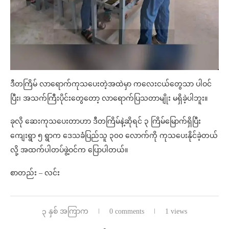
ဒီတကြိမ် လာရောက်ကုသပေးတဲ့အထဲမှာ ကလေးငယ်တွေသာ ပါဝင်
ပြီး၊ အသက်ကြီးပိုင်းတွေတော့ လာရောက်ပြသတာမျိုး မရှိခဲ့ပါဘူး။
ခုလို ဆေးကုသပေးတာဟာ ဒီတကြိမ်နဲ့ဆိုရင် ၃ ကြိမ်မြောက်ရှိပြီး
ကျေးရွာ ၅ ရွာက ဒေသခံပြည်သူ ၃၀၀ လောက်ကို ကုသပေးနိုင်ခဲ့တယ်
လို့ အထက်ပါတပ်ဖွဲ့ဝင်က ပြောပါတယ်။
စာတည်း – လင်း
၃ နှစ် အကြာက
0 comments
1 views