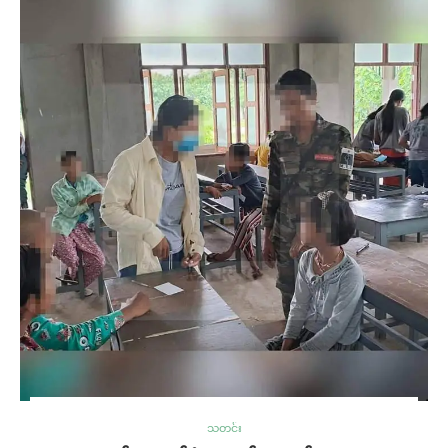
သတင်း