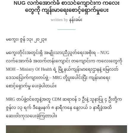
NUG လက်အောက်ခံ စာသင်ကျောင်းက ကလေး
တွေကို ကျန်းမာရေးစောင့်ရှောက်မှုပေး
written by
နန်းခမ်း
မကွေး၊ ဇွန် ၁၃၊ ၂၀၂၃။
မကွေးတိုင်းအတွင်းရှိ အမျိုးသားညီညွတ်ရေးအစိုးရ – NUG
လက်အောက်ခံ အထက်တန်းကျောင်း တကျောင်းက ကလေးတွေကို
MOH – Ministry Of Health ရဲ့ မြို့နယ်ကျန်းမာရေးဌာနနဲ့ မြေလတ်
ဒေသပြောက်ကျားတပ်ဖွဲ့ – MRG တို့ပူးပေါင်းပြီး ကျန်းမာရေး
စောင့်ရှောက်မှု ပေးခဲ့ပါတယ်။
MRG တပ်ဖွဲ့ဝင်တွေနဲ့အတူ CDM ဆရာဝန် ၁ ဦးနဲ့ သူနာပြု ၄ ဦးတို့က
ဇွန်လ ၁၃ ရက် ဒီနေ့မနက် ၈ နာရီကနေ နေ့လယ် ၁ နာရီခွဲအထိ
ဆေးဝါးကုသပေးခဲ့ကြတာပါ။