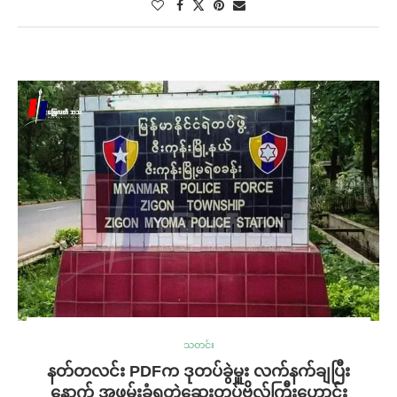
သတင်း
နတ်တလင်း PDFက ဒုတပ်ခွဲမှူး လက်နက်ချပြီး
နောက် အဖမ်းခံရတဲ့ဆေးတပ်ဗိုလ်ကြီးဟောင်း