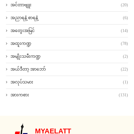
အင်တာဗျူး
(20)
အညာရနံ့ စာရနံ့
(6)
အတွေးအမြင်
(14)
အထူးကဏ္ဍ
(78)
အမျိုးသမီးကဏ္ဍ
(2)
အယ်ဒီတာ့ အာဘော်
(22)
အလုပ်သမား
(1)
အားကစား
(131)
MYAELATT