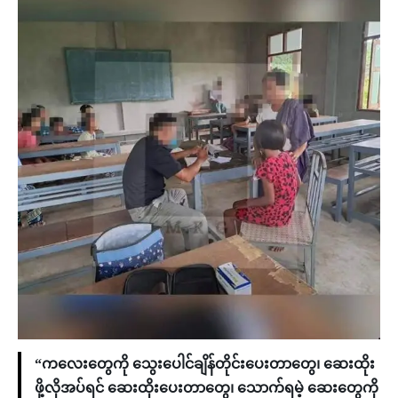
“ကလေးတွေကို သွေးပေါင်ချိန်တိုင်းပေးတာတွေ၊ ဆေးထိုး
ဖို့လိုအပ်ရင် ဆေးထိုးပေးတာတွေ၊ သောက်ရမဲ့ ဆေးတွေကို