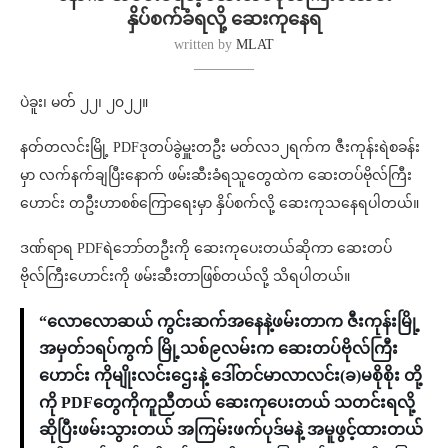
နှိပ်စက်ခံရလို့ ဆေးကုနေရ
written by
MLAT
ပဲခူး၊ မတ် ၂၂၊ ၂၀၂၂။
နတ်တလင်းမြို့ PDFဒုတပ်ခွဲမှူးတဦး မတ်လ၁၂ရက်က ဇီးကုန်းရဲစခန်း
မှာ လက်နက်ချပြီးနောက် ဖမ်းဆီးခံရသူတွေထဲက ဆေးတပ်ဗိုလ်ကြီး
ဟောင်း တဦးဟာစစ်ကြောရေးမှာ နှိပ်စက်လို့ ဆေးကုသနေရပါတယ်။
ဒဏ်ရာရ PDFရဲဘော်တဦးကို ဆေးကုပေးတယ်ဆိုကာ ဆေးတပ်
ဗိုလ်ကြီး‌ဟောင်းကို ဖမ်းဆီးတာဖြစ်တယ်လို့ သိရပါတယ်။
“လောလောဆယ် ကွင်းဆက်အနေနဲ့ဖမ်းတာက ဇီးကုန်းမြို့
အမှတ်၁ရပ်ကွက် မြို့သစ်၉လမ်းက ဆေးတပ်ဗိုလ်ကြီး
ဟောင်း ကိုမျိုးလင်းဌေးနဲ့ ဒေါ်တင်မာလာလင်း(ခ)မစိုစိုး တို့
ကို PDFတွေကိုကူညီတယ် ဆေးကုပေးတယ် သတင်းရလို့
ဆိုပြီးဖမ်းသွားတယ် အကြမ်းဖက်ပုဒ်မနဲ့ အမူဖွင့်ထားတယ်