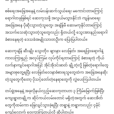
စစ်ရေးအခြေအနေနဲ့ လမ်းပန်းဆက်သွယ်ရေး မကောင်းတာကြောင့်
ရောဂါတခုဖြစ်ရင် ဆေးကုသဖို့ အလွယ်မသွားနိုင်ဘဲ ကျန်းမာရေး
အခြေအနေ ပိုဆိုးသွားတဲ့သူတွေ၊ အချိန်မီ ဆေးမကုနိုင်တာကြောင့်
အသက်သေဆုံးသွားတဲ့သူတွေလည်း ရှိတယ်လို့ သွေးအားနည်းရောဂါ
ခံစားနေရတဲ့ ဒေသခံအမျိုးသားတဦးက ပြောပြပါတယ်။
ဆေးကုချိန် ဆီးချို၊ သွေးတိုး၊ ဖျားနာ၊ လေဖြတ်၊ အရေပြားရောဂါနဲ့
ကာလကြာရှည် အလုပ်ကြမ်း လုပ်ကိုင်ရတာကြောင့် ခံစားရတဲ့ ကိုယ်
လက်နာကျင်ရောဂါအပြင် အိုင်အိုဒင်းဓာတ် ချို့တဲ့လို့ ဖြစ်တဲ့ရောဂါတွေ
အများစုတွေ့ရပြီး လေဖြတ်ဝေဒနာခံစားရသူတွေထဲက အခြေအနေဆိုး
တဲ့သူတွေကိုတော့ ပိုသင့်တော်တဲ့နေရာတွေကို လွှဲပေးကြပါတယ်။
တပ်ဖွဲ့အနေနဲ့ အခုလိုနယ်လှည့်ဆေးကုတာဟာ ၃ ကြိမ်မြောက်ဖြစ်ပြီး
ကျေးရွာတချို့က ဆိုင်ကယ်လမ်းတောင် မရှိတဲ့အတွက် ဆေးအိတ်
တွေကိုထမ်းကာ ခြေလျင်သွားခဲ့ရပြီး တရွာနဲ့ တရွာကလည်း ၄မိုင်
ကျော်လောက် ဝေးကွာကြတယ်လို့ ဆိုပါတယ်။