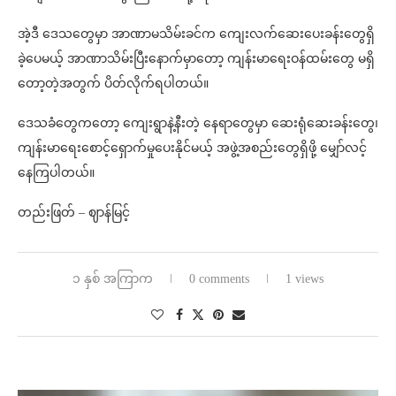
အဲ့ဒီ ဒေသတွေမှာ အာဏာမသိမ်းခင်က ကျေးလက်ဆေးပေးခန်းတွေရှိ
ခဲ့ပေမယ့် အာဏာသိမ်းပြီးနောက်မှာတော့ ကျန်းမာရေးဝန်ထမ်းတွေ မရှိ
တော့တဲ့အတွက် ပိတ်လိုက်ရပါတယ်။
ဒေသခံတွေကတော့ ကျေးရွာနဲ့နီးတဲ့ နေရာတွေမှာ ဆေးရုံဆေးခန်းတွေ၊
ကျန်းမာရေးစောင့်ရှောက်မှုပေးနိုင်မယ့် အဖွဲ့အစည်းတွေရှိဖို့ မျှော်လင့်
နေကြပါတယ်။
တည်းဖြတ် – ဈာန်မြင့်
၁ နှစ် အကြာက
0 comments
1 views