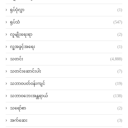
ရုပ်ပုံလွှာ
(1)
ရုပ်သံ
(547)
လူမျိုးရေးရာ
(2)
လူ့အခွင့်အရေး
(1)
သတင်း
(4,888)
သတင်းဆောင်းပါး
(7)
သဘာဝပတ်ဝန်းကျင်
(19)
သဘာဝဘေးအန္တရာယ်
(138)
သရော်စာ
(2)
အက်ဆေး
(3)