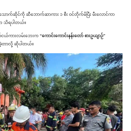
းသောက်ဆိုင်ကို ဆီဘောက်ဆာကား ၁ စီး ဝင်တိုက်မိပြီး မီးလောင်ကာ
ဆီက သိရပါတယ်။
း-မြစ်ငယ်ကားလမ်းဘေးက
“ကောင်းကောင်းနန်းတော် စားဥယျာဉ်”
ဲ့တာလို့ ဆိုပါတယ်။