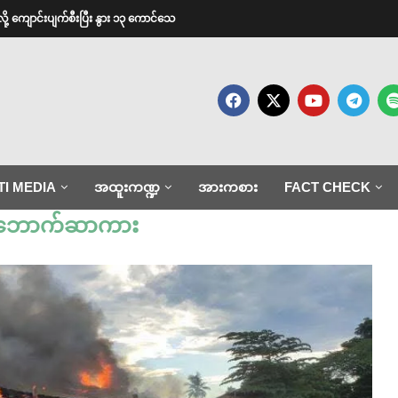
ားလို့ ကျောင်းပျက်စီးပြီး နွား ၁၃ ကောင်သေ
TI MEDIA
အထူးကဏ္ဍ
အားကစား
FACT CHECK
ဘောက်ဆာကား