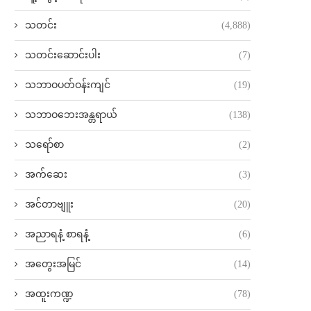
သတင်း
(4,888)
သတင်းဆောင်းပါး
(7)
သဘာဝပတ်ဝန်းကျင်
(19)
သဘာဝဘေးအန္တရာယ်
(138)
သရော်စာ
(2)
အက်ဆေး
(3)
အင်တာဗျူး
(20)
အညာရနံ့ စာရနံ့
(6)
အတွေးအမြင်
(14)
အထူးကဏ္ဍ
(78)