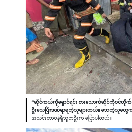
“ဆိုင်ကယ်ကိုရှောင်ရင်း စားသောက်ဆိုင်ကိုဝင်တို
ဦးသေပြီးဒဏ်ရာရတဲ့သူများတယ်။ သေတဲ့သူတွေက
အသင်းတာဝန်ရှိသူတဦးက ပြောပါတယ်။