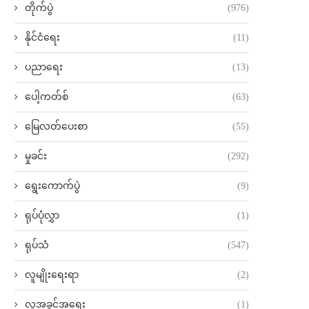
တိုက်ပွဲ
(976)
နိုင်ငံရေး
(11)
ပညာရေး
(13)
ပေါ့ကတ်စ်
(63)
မြေလတ်ပေးစာ
(55)
မှုခင်း
(292)
ရွေးကောက်ပွဲ
(9)
ရုပ်ပုံလွှာ
(1)
ရုပ်သံ
(547)
လူမျိုးရေးရာ
(2)
လူ့အခွင့်အရေး
(1)