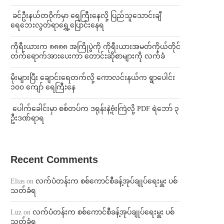
⁩ ⁨ခင်ဦးနယ်တဝိုက်မှာ ရေကြီးနေလို့ ပြည်သူသောင်းချီ
ရေဘေးလွတ်ရာရွှေ့ပြောင်းနေရ
ကိုရီးယားက ၈၈၈၈ အကြိုပွဲကို ကိုရီးယားအမတ်ကိုယ်တိုင်
တက်ရောက်အားပေးကာ တောင်းဆိုစာများကို လက်ခံ
⁨မိုးများပြီး ချောင်းရေတက်လို့ ကောလင်းနယ်က ရွာပေါင်း
၁၀၀ ကျော် ရေကြီးနေ
⁩ ⁨ပေါက်ခေါင်းမှာ စစ်တပ်က ဒရုန်းနဲ့ဗုံးကြဲလို့ PDF ရဲဘော် ၃
ဦးဒဏ်ရာရ
Recent Comments
Elias
on
လက်ပံတန်းက စစ်ကောင်စီခန့်အုပ်ချုပ်ရေးမှူး ပစ်
သတ်ခံရ
Luz
on
လက်ပံတန်းက စစ်ကောင်စီခန့်အုပ်ချုပ်ရေးမှူး ပစ်
သတ်ခံရ