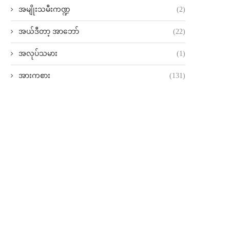
အမျိုးသမီးကဏ္ဍ
(2)
အယ်ဒီတာ့ အာဘော်
(22)
အလုပ်သမား
(1)
အားကစား
(131)