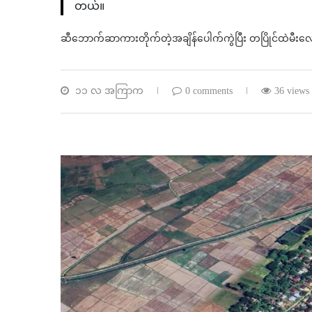
တယ်။
ဆီဘောက်ဆာကားတိုက်တဲ့အချိန်ပေါက်ကွဲပြီး တပြိုင်ထဲမီးလောင်ခ
၁၁ လ အကြာက
0 comments
36 views