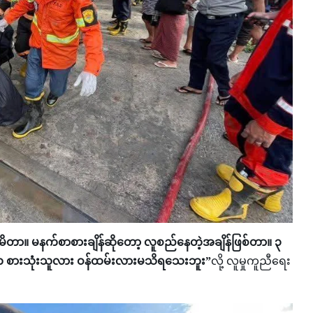
က်မိတာ။ မနက်စာစားချိန်ဆိုတော့ လူစည်နေတဲ့အချိန်ဖြစ်တာ။ ၃
 စားသုံးသူလား ဝန်ထမ်းလားမသိရသေးဘူး”
လို့ လူမှုကူညီရေး