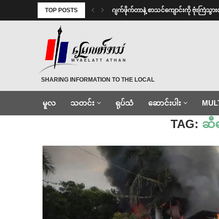
TOP POSTS
⁨⁩ ⁨ဂျက်ဖိုက်တာနဲ့ စာသင်ကျောင်းကို ဗုံးကြဲသွ
MYAELATT ATHAN
SHARING INFORMATION TO THE LOCAL
မူလ
သတင်း
ရုပ်သံ
ဆောင်းပါး
MUL
Home
»
ဆီဘောက်ဆာကား
TAG:
ဆီ