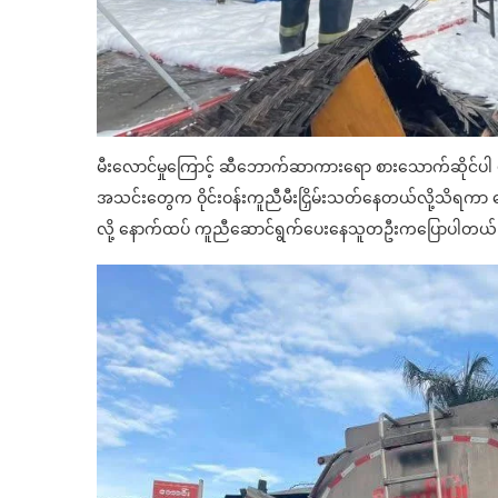
မီးလောင်မှုကြောင့် ဆီဘောက်ဆာကားရော စားသောက်ဆိုင်ပါ ပျက်စ
အသင်းတွေက ဝိုင်းဝန်းကူညီမီးငြှိမ်းသတ်နေတယ်လို့သိရ
လို့ နောက်ထပ် ကူညီဆောင်ရွက်ပေးနေသူတဦးကပြောပါတယ်