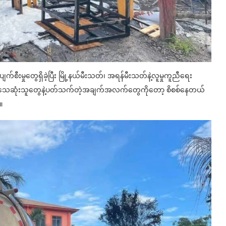
ီးမှုတွေရှိခဲ့ပြီး မြို့နယ်မီးသတ်၊ အရန်မီးသတ်နဲ့လူမှုကူညီရေး
ကာ သေဆုံးသူတွေနဲ့ပတ်သက်တဲ့အချက်အလက်တွေကိုတော့ စိစစ်နေတယ်
။