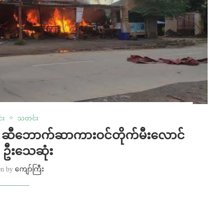
င်း
သတင်း
ဲ ဆီဘောက်ဆာကားဝင်တိုက်မီးလောင်
 ၃ ဦးသေဆုံး
en by
ကျော်ကြီး