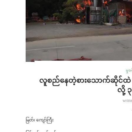
မှုခ
လူစည်နေတဲ့စားသောက်ဆိုင်ထ
လို့
writt
မြတ်၊ ကျော်ကြီး