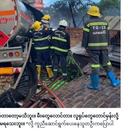
တာတော့မသိဘူး။ မီးတွေလောင်တာ။ လူရုပ်တွေတောင်မှန်းလို့
ွဲမရသေးဘူး။ “
လို့ ကူညီဆောင်ရွက်ပေးနေသူတဦးကပြောပါ