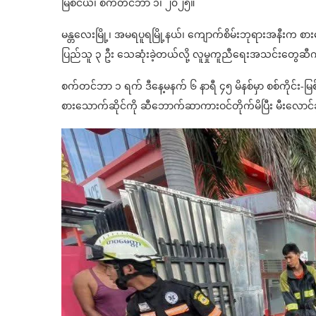
မြစ်ငယ်၊ စက်တင်ဘာ ၁၊ ၂၀၂၅။
မန္တလေးမြို့၊ အမရပူရမြို့နယ်၊ ကျောက်စိမ်းဘုရားအနီးက စာ
ပြည်သူ ၃ ဦး သေဆုံးခဲ့တယ်လို့ လူမှုကူညီရေးအသင်းတွေ
စက်တင်ဘာ ၁ ရက် ဒီနေ့မနက် ၆ နာရီ ၄၅ မိနစ်မှာ စစ်ကိုင်
စားသောက်ဆိုင်ကို ဆီဘောက်ဆာကားဝင်တိုက်မိပြီး မီးလောင်ခ