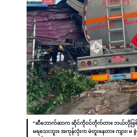
“ဆီဘောက်ဆာက ဆိုင်ကိုဝင်တိုက်တာ။ ဘယ်လိုဖြစ်
မရသေးဘူး။ အကုန်လုံးက မဲတူးနေတာ။ ကျား၊ မ ခ