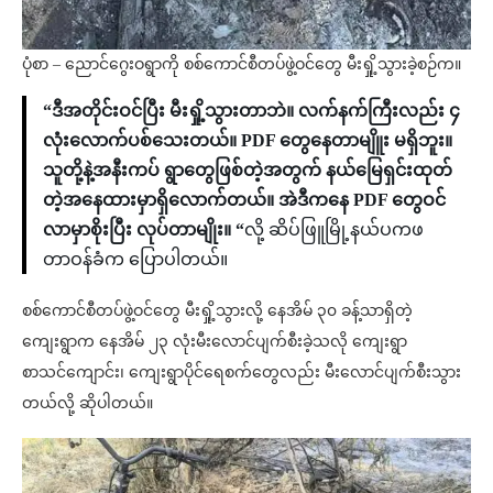
ပုံစာ – ညောင်ဂွေးဝရွာကို စစ်ကောင်စီတပ်ဖွဲ့ဝင်တွေ မီးရှို့သွားခဲ့စဉ်က။
“ဒီအတိုင်းဝင်ပြီး မီးရှို့သွားတာဘဲ။ လက်နက်ကြီးလည်း ၄
လုံးလောက်ပစ်သေးတယ်။ PDF တွေနေတာမျိူး မရှိဘူး။
သူတို့နဲ့အနီးကပ် ရွာတွေဖြစ်တဲ့အတွက် နယ်မြေရှင်းထုတ်
တဲ့အနေထားမှာရှိလောက်တယ်။ အဲဒီကနေ PDF တွေဝင်
လာမှာစိုးပြီး လုပ်တာမျိုး။ “
လို့ ဆိပ်ဖြူမြို့နယ်ပကဖ
တာဝန်ခံက ပြောပါတယ်။
စစ်ကောင်စီတပ်ဖွဲ့ဝင်တွေ မီးရှို့သွားလို့ နေအိမ် ၃၀ ခန့်သာရှိတဲ့
ကျေးရွာက နေအိမ် ၂၃ လုံးမီးလောင်ပျက်စီးခဲ့သလို ကျေးရွာ
စာသင်ကျောင်း၊ ကျေးရွာပိုင်ရေစက်တွေလည်း မီးလောင်ပျက်စီးသွား
တယ်လို့ ဆိုပါတယ်။