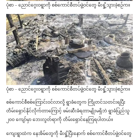
ပုံစာ – ညောင်ဂွေးဝရွာကို စစ်ကောင်စီတပ်ဖွဲ့ဝင်တွေ မီးရှို့သွားခဲ့စဉ်က။
ပုံစာ – ညောင်ဂွေးဝရွာကို စစ်ကောင်စီတပ်ဖွဲ့ဝင်တွေ မီးရှို့သွားခဲ့စဉ်က။
စစ်ကောင်စီစစ်ကြောင်းဝင်လာလို့ ရွာခံတွေက ကြိုတင်သတင်းရပြီး
တိမ်းရှောင်နိုင်လိုက်တာကြောင့် ဖမ်းဆီးခံရတာမျိုးမရှိဘဲ ရွာခံပြည်သူ
၂၀၀ ကျော်မှာ ဘေးလွတ်ရာကို တိမ်းရှောင်နေကြရပါတယ်။
ကျေးရွာထဲက နေအိမ်တွေကို မီးရှို့ပြီးနောက် စစ်ကောင်စီတပ်ဖွဲ့ဝင်တွေ