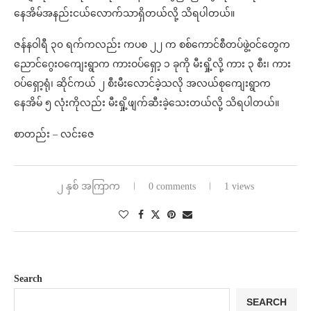
နေအိမ်အနည်းငယ်လောက်သာရှိတယ်လို့ သိရပါတယ်။
ဇန်နဝါရီ ၃၀ ရက်ကလည်း ကပစ ၂၂ က စစ်ကောင်စီတပ်ဖွဲ့ဝင်တွေက
ညောင်ဂွေးဝကျေးရွာက ကားဝပ်ရှော့ ၁ ခုကို မီးရှို့လို့ ကား ၃ စီး၊ ကား
ဝပ်ရှော့ရုံ၊ ဆိုင်ကယ် ၂ စီးမီးလောင်ခဲ့သလို အလယ်စုကျေးရွာက
နေအိမ် ၅ လုံးကိုလည်း မီးရှို့ဖျက်ဆီးခဲ့သေးတယ်လို့ သိရပါတယ်။
စာတည်း – လင်းဇေ
၂ နှစ် အကြာက
0 comments
1 views
Search
SEARCH