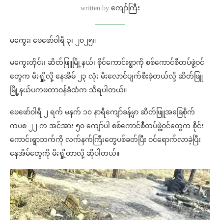
written by
ကျော်ကြီး
မကွေး၊ ဖေဖော်ဝါရီ ၃၊ ၂၀၂၅။
မကွေးတိုင်း၊ ဆိတ်ဖြူမြို့နယ်၊ စိုင်ကောင်းရွာကို စစ်ကောင်စီတပ်ဖွဲ့ဝင်
တွေက မီးရှို့လို့ နေအိမ် ၂၃ လုံး မီးလောင်ပျက်စီးခဲ့တယ်လို့ ဆိတ်ဖြူ
မြို့နယ်ပကဖတာဝန်ခံထံက သိရပါတယ်။
ဖေဖော်ဝါရီ ၂ ရက် မနက် ၁၀ နာရီကျော်ခန့်မှာ ဆိတ်ဖြူအခြေစိုက်
ကပစ ၂၂ က အင်အား ၅၀ ကျော်ပါ စစ်ကောင်စီတပ်ဖွဲ့ဝင်တွေက စိုင်း
ကောင်းရွာဘက်ကို လက်နက်ကြီးတွေပစ်ခတ်ပြီး ဝင်ရောက်လာခဲ့ပြီး
နေအိမ်တွေကို မီးရှို့တာလို့ ဆိုပါတယ်။