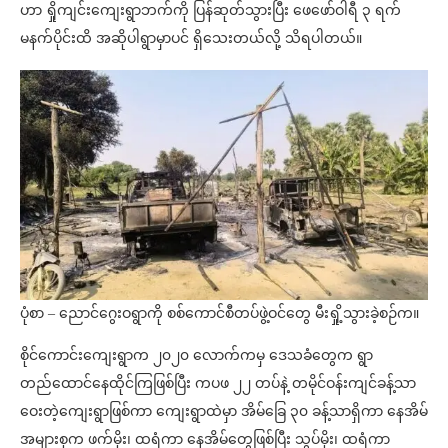
ဟာ ရှိုကျင်းကျေးရွာဘက်ကို ပြန်ဆုတ်သွားပြီး ဖေဖော်ဝါရီ ၃ ရက်
မနက်ပိုင်းထိ အဆိုပါရွာမှာပင် ရှိ‌သေးတယ်လို့ သိရပါတယ်။
ပုံစာ – ညောင်ဂွေးဝရွာကို စစ်ကောင်စီတပ်ဖွဲ့ဝင်တွေ မီးရှို့သွားခဲ့စဉ်က။
စိုင်ကောင်းကျေးရွာက ၂၀၂၀ လောက်ကမှ ဒေသခံတွေက ရွာ
တည်ထောင်နေထိုင်ကြဖြစ်ပြီး ကပဖ ၂၂ တပ်နဲ့ တမိုင်ဝန်းကျင်ခန့်သာ
ဝေးတဲ့ကျေးရွာဖြစ်ကာ ကျေးရွာထဲမှာ အိမ်ခြေ ၃၀ ခန့်သာရှိကာ နေအိမ်
အများစုက ဖက်မိုး၊ ထရံကာ နေအိမ်တွေဖြစ်ပြီး သွပ်မိုး၊ ထရံကာ