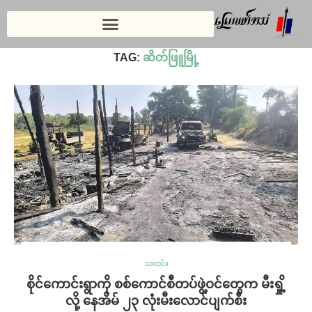
Home
»
ဆိတ်ဖြူမြို့
TAG:
ဆိတ်ဖြူမြို့
သတင်း
စိုင်ကောင်းရွာကို စစ်ကောင်စီတပ်ဖွဲ့ဝင်တွေက မီးရှို့
လို့ နေအိမ် ၂၃ လုံးမီးလောင်ပျက်စီး