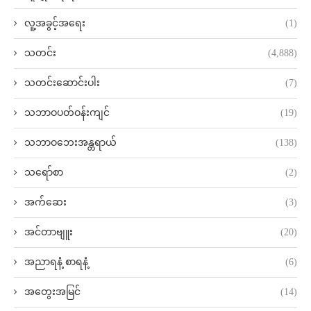
လူ့အခွင့်အရေး
(1)
သတင်း
(4,888)
သတင်းဆောင်းပါး
(7)
သဘာဝပတ်ဝန်းကျင်
(19)
သဘာဝဘေးအန္တရာယ်
(138)
သရော်စာ
(2)
အက်ဆေး
(3)
အင်တာဗျူး
(20)
အညာရနံ့ စာရနံ့
(6)
အတွေးအမြင်
(14)