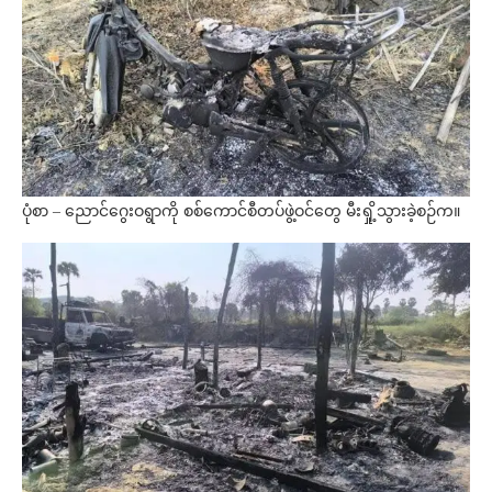
ပုံစာ – ညောင်ဂွေးဝရွာကို စစ်ကောင်စီတပ်ဖွဲ့ဝင်တွေ မီးရှို့သွားခဲ့စဉ်က။