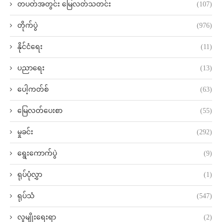
တပတ်အတွင်း မြေလတ်သတင်း
(107)
တိုက်ပွဲ
(976)
နိုင်ငံရေး
(11)
ပညာရေး
(13)
ပေါ့ကတ်စ်
(63)
မြေလတ်ပေးစာ
(55)
မှုခင်း
(292)
ရွေးကောက်ပွဲ
(9)
ရုပ်ပုံလွှာ
(1)
ရုပ်သံ
(547)
လူမျိုးရေးရာ
(2)