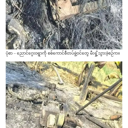
ပုံစာ – ညောင်ဂွေးဝရွာကို စစ်ကောင်စီတပ်ဖွဲ့ဝင်တွေ မီးရှို့သွားခဲ့စဉ်က။