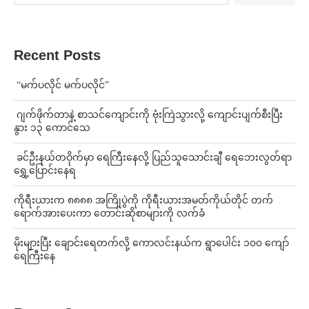
Recent Posts
⁨ ⁨“မက်ပလိုင် မက်ပလိုင်”
⁨⁩ ⁨ဂျက်ဖိုက်တာနဲ့ စာသင်ကျောင်းကို ဗုံးကြဲသွားလို့ ကျောင်းပျက်စီးပြီး
နွား ၁၃ ကောင်သေ
⁩ ⁨ခင်ဦးနယ်တဝိုက်မှာ ရေကြီးနေလို့ ပြည်သူသောင်းချီ ရေဘေးလွတ်ရာ
ရွှေ့ပြောင်းနေရ
ကိုရီးယားက ၈၈၈၈ အကြိုပွဲကို ကိုရီးယားအမတ်ကိုယ်တိုင် တက်
ရောက်အားပေးကာ တောင်းဆိုစာများကို လက်ခံ
⁨မိုးများပြီး ချောင်းရေတက်လို့ ကောလင်းနယ်က ရွာပေါင်း ၁၀၀ ကျော်
ရေကြီးနေ