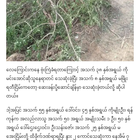
လေကြောင်းကနေ ဗုံးကြဲခံရတာကြောာင့် အသက် ၃၈ နှစ်အရွယ် ကို
မင်းအောင်ဆိုသူနေရာတင် သေဆုံးခဲ့ပြီး အသက် ၈ နှစ်အရွယ် မဖြိုး
ရတီငြိမ်းကတော့ ဆေးခန်းပို့ဆောင်ချိန်မှာ သေဆုံးခဲ့တယ်လို့ ဆိုပါ
တယ်။
ဒါ့အပြင် အသက် ၅၅ နှစ်အရွယ် ဒေါ်ဝင်း၊ ၄၅ နှစ်အရွယ် ကိုမျိုးဦး၊ ရန်
ကုန်က အလည်လာသူ အသက် ၅၀ အရွယ် အမျိုးသမီး ၁ ဦး၊ ၅၀ နှစ်
အရွယ် ဒေါ်ဌေးဌေးဝင်း၊ ဦးသန်းဇော်၊ အသက် ၂၅ နှစ်အရွယ် မ
အေးငြိမ်းတို့ ထိခိုက်ဒဏ်ရာရပြီး နွား ၂ ကောင်သေဆုံးကာ နေအိမ် ၇