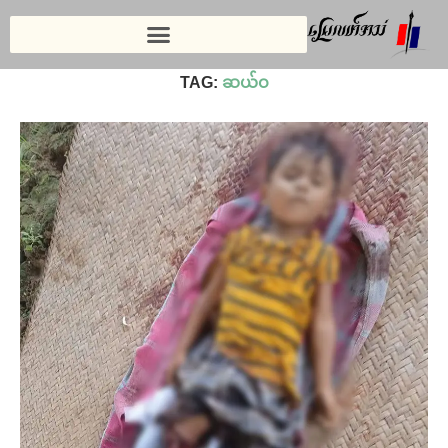
Home
»
ဆယ်ဝ
TAG:
ဆယ်ဝ