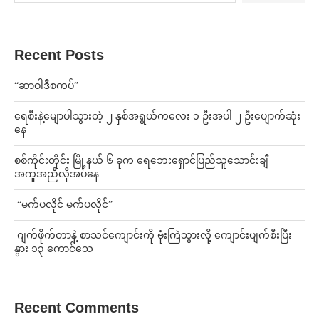
Recent Posts
“ဆာဝါဒီစကပ်”
ရေစီးနဲ့မျောပါသွားတဲ့ ၂ နှစ်အရွယ်ကလေး ၁ ဦးအပါ ၂ ဦးပျောက်ဆုံး
နေ
စစ်ကိုင်းတိုင်း မြို့နယ် ၆ ခုက ရေဘေးရှောင်ပြည်သူသောင်းချီ
အကူအညီလိုအပ်နေ
⁨ ⁨“မက်ပလိုင် မက်ပလိုင်”
⁨⁩ ⁨ဂျက်ဖိုက်တာနဲ့ စာသင်ကျောင်းကို ဗုံးကြဲသွားလို့ ကျောင်းပျက်စီးပြီး
နွား ၁၃ ကောင်သေ
Recent Comments