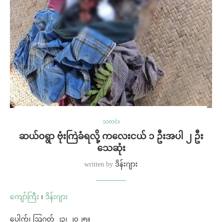
သတင်း
ဆယ်ဝရွာ ဗုံးကြဲခံရလို့ ကလေးငယ် ၁ ဦးအပါ ၂ ဦး
သေဆုံး
written by
ဒိန်းဂျား
ကျော်ကြီး
၊
ဒိန်းဂျား
ပေါက်၊ ဩဂုတ် ၂၃၊ ၂၀၂၅။