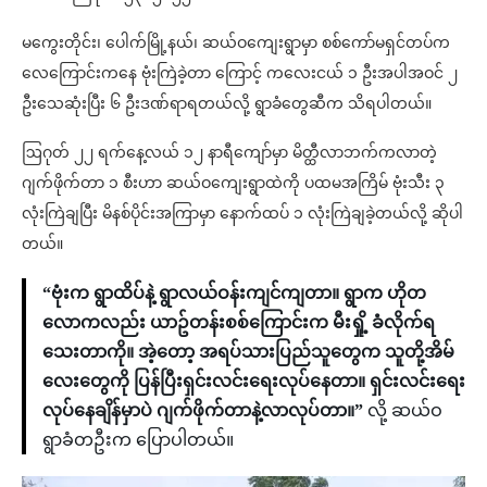
မကွေးတိုင်း၊ ပေါက်မြို့နယ်၊ ဆယ်ဝကျေးရွာမှာ စစ်ကော်မရှင်တပ်က
လေကြောင်းကနေ ဗုံးကြဲခဲ့တာ ကြောင့် ကလေးငယ် ၁ ဦးအပါအဝင် ၂
ဦးသေဆုံးပြီး ၆ ဦးဒဏ်ရာရတယ်လို့ ရွာခံတွေဆီက သိရပါတယ်။
ဩဂုတ် ၂၂ ရက်နေ့လယ် ၁၂ နာရီကျော်မှာ မိတ္ထီလာဘက်ကလာတဲ့
ဂျက်ဖိုက်တာ ၁ စီးဟာ ဆယ်ဝကျေးရွာထဲကို ပထမအကြိမ် ဗုံးသီး ၃
လုံးကြဲချပြီး မိနစ်ပိုင်းအကြာမှာ နောက်ထပ် ၁ လုံးကြဲချခဲ့တယ်လို့ ဆိုပါ
တယ်။
“ဗုံးက ရွာထိပ်နဲ့ ရွာလယ်ဝန်းကျင်ကျတာ။ ရွာက ဟိုတ
လောကလည်း ယာဥ်တန်းစစ်ကြောင်းက မီးရှို့ ခံလိုက်ရ
သေးတာကို။ အဲ့တော့ အရပ်သားပြည်သူတွေက သူတို့အိမ်
လေးတွေကို ပြန်ပြီးရှင်းလင်းရေးလုပ်နေတာ။ ရှင်းလင်းရေး
လုပ်နေချိန်မှာပဲ ဂျက်ဖိုက်တာနဲ့လာလုပ်တာ။”
လို့ ဆယ်ဝ
ရွာခံတဦးက ပြောပါတယ်။