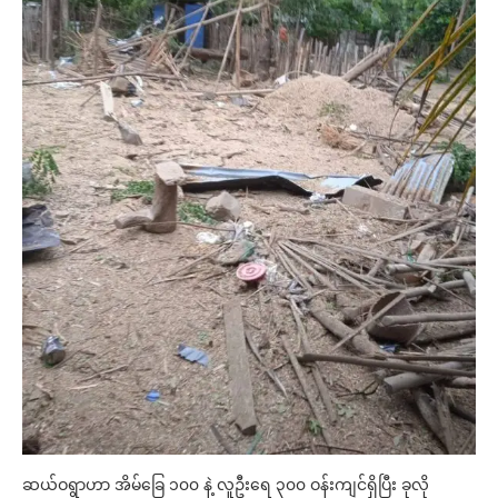
ဆယ်ဝရွာဟာ အိမ်ခြေ ၁၀၀ နဲ့ လူဦးရေ ၃၀၀ ဝန်းကျင်ရှိပြီး ခုလို