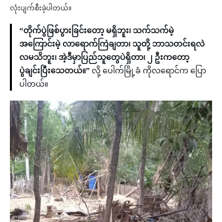
လုံးပျက်စီးခဲ့ပါတယ်။
“တိုက်ပွဲဖြစ်ပွားခြင်းတော့ မရှိဘူး၊ သက်သက်မဲ့
အကြောင်းမဲ့ လာရောက်ကြဲချတာ၊ သူတို့ ဘာသတင်းရလဲ
လမသိဘူး၊ အဲ့ဒီမှာပြည်သူတွေပဲရှိတာ၊ ၂ ဦးကတော့
ပွဲချင်းပြီးသေတယ်။”
လို့ ပေါက်မြို့ခံ ကိုလရောင်က ပြော
ပါတယ်။