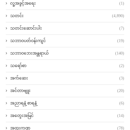
လူ့အခွင့်အရေး
(1)
သတင်း
(4,890)
သတင်းဆောင်းပါး
(7)
သဘာဝပတ်ဝန်းကျင်
(19)
သဘာဝဘေးအန္တရာယ်
(140)
သရော်စာ
(2)
အက်ဆေး
(3)
အင်တာဗျူး
(20)
အညာရနံ့ စာရနံ့
(6)
အတွေးအမြင်
(14)
အထူးကဏ္ဍ
(78)