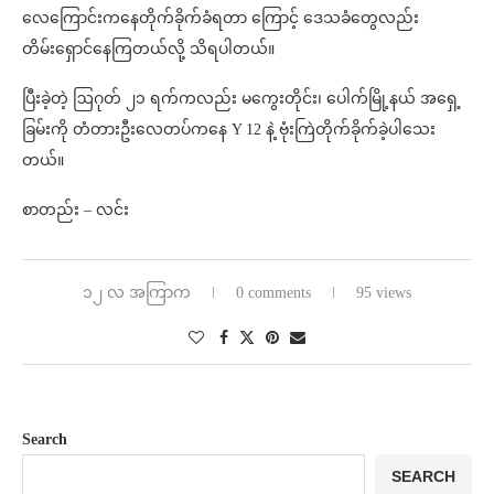
လေကြောင်းကနေတိုက်ခိုက်ခံရတာ ကြောင့် ဒေသခံတွေလည်း
တိမ်းရှောင်နေကြတယ်လို့ သိရပါတယ်။
ပြီးခဲ့တဲ့ ဩဂုတ် ၂၁ ရက်ကလည်း မကွေးတိုင်း၊ ပေါက်မြို့နယ် အရှေ့
ခြမ်းကို တံတားဦးလေတပ်ကနေ Y 12 နဲ့ ဗုံးကြဲတိုက်ခိုက်ခဲ့ပါသေး
တယ်။
စာတည်း – လင်း
၁၂ လ အကြာက
0 comments
95 views
Search
SEARCH