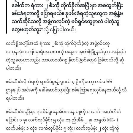
ခေါက်က ရဲကား ၂ စီးကို တိုက်ခိုက်အပြီးမှာ အစထွက်ပြီး
ဖမ်းခံရတာလို့ ပြောရမယ်။ ခုဖမ်းခံရတဲ့သူတွေက အဖွဲ့နဲ့မ
သက်ဆိုင်သလို အဖွဲ့ကလုပ်တဲ့ မစ်ရှင်တွေမှာလဲ ပါတဲ့သူ
တွေမဟုတ်ဘူး”
လို့ ပြောပါတယ်။
လက်ရှိအချိန်အထိ ရဲကား ၂စီးကို တိုက်ခိုက်ခဲ့တဲ့ အဖွဲ့ဝင်တွေ
အကုန်လုံး အပြင်မှာရှိနေသးသလို မနေ့က အုတ်ဖိုမြို့နယ်မှာ ဒလန်ရှင်း
တဲ့သူတွေဟာလည်း သာယာဝတီဂဠုန်တပ်ဖွဲ့ဝင်တွေပဲ ဖြစ်တယ်လို့ ဆို
ပါတယ်။
ဖမ်းဆီးခံလိုက်ရတဲ့ ရာအိမ်မှူးနဲ့လူငယ် ၄ ဦးကိုတော့ တပ်မ ၆၆
ဌာနချုပ် အင်းမကို ခေါ်ဆောင်သွားပြီး စစ်ကြောရေးလုပ်နေတယ်လို့ သိ
ရပါတယ်။
ဖမ်းဆီးခံရချိန်မှာ ရာအိမ်မှူးနေအိမ်ကနေ ပစ္စတို ၁ လက်၊ အသံတိတ်
ပြောင်း ၁ ခု၊ လက်လုပ်မိုင်း ၅ လုံး၊ ကျည်အိမ် ၂ ခု၊ တရုတ် MG- 1
လက်ပစ်ဗုံး ၁ လုံး၊ လက်လုပ်မိုင်း ၅ လုံး၊ လက်လုပ်ဗုံး ၂ လုံး၊တို့ကို