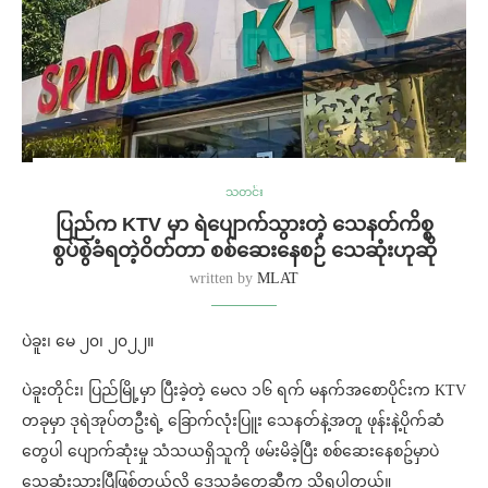
သတင်း
ပြည်က KTV မှာ ရဲပျောက်သွားတဲ့ သေနတ်ကိစ္စ
စွပ်စွဲခံရတဲ့ဝိတ်တာ စစ်ဆေးနေစဉ် သေဆုံးဟုဆို
written by
MLAT
ပဲခူး၊ မေ ၂၀၊ ၂၀၂၂။
ပဲခူးတိုင်း၊ ပြည်မြို့မှာ ပြီးခဲ့တဲ့ မေလ ၁၆ ရက် မနက်အစောပိုင်းက KTV
တခုမှာ ဒုရဲအုပ်တဦးရဲ့ ခြောက်လုံးပြူး သေနတ်နဲ့အတူ ဖုန်းနဲ့ပိုက်ဆံ
တွေပါ ပျောက်ဆုံးမှု သံသယရှိသူကို ဖမ်းမိခဲ့ပြီး စစ်ဆေးနေစဥ်မှာပဲ
သေဆုံးသွားပြီဖြစ်တယ်လို့ ဒေသခံတွေဆီက သိရပါတယ်။