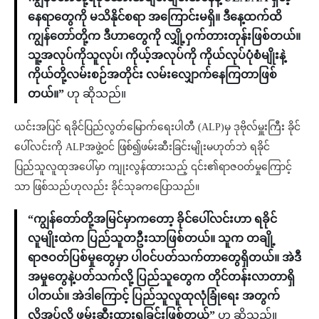
နေရာတွေကို မသိနိုင်စရာ အကြောင်းမရှိ။ ဒီနေ့ထက်ထိ
ကျွန်တော်တို့က ဒီဟာတွေကို လျှို့ဝှက်တားတုန်းဖြစ်တယ်။
သူ့အလုပ်ကိုသူလုပ်၊ ကိုယ့်အလုပ်ကို ကိုယ်လုပ်ပုံစံမျိုးနဲ့
ကိုယ်တို့လမ်းစဉ်အတိုင်း လမ်းလျှောက်နေကြတာဖြစ်
တယ်။”
ဟု ဆိုသည်။
ယင်းအပြင် ရခိုင်ပြည်လွတ်မြောက်ရေးပါတီ (ALP)မှ ဒုဗိုလ်မှူးကြီး ခိုင်
ပေါ်လင်းကို ALPအဖွဲ့ဝင် ဖြစ်၍ဖမ်းဆီးခြင်းမျိုးမဟုတ်ဘဲ ရခိုင်
ပြည်သူလူထုအပေါ်မှာ ကျုးလွန်ထားသည့် ၎င်း၏ရာဇဝတ်မှုကြောင့်
သာ ဖြစ်သည်ဟုလည်း ခိုင်သုခကပြောသည်။
“ကျွန်တော်တို့အမြင်မှာကတော့ ခိုင်ပေါ်လင်းဟာ ရခိုင်
လူမျိုးထဲက ပြည်သူတဦးသာဖြစ်တယ်။ သူက တချို့
ရာဇဝတ်ပြစ်မှုတွေမှာ ပါဝင်ပတ်သက်တာတွေရှိတယ်။ အဲဒီ
အမှုတွေနဲ့ပတ်သက်လို့ ပြည်သူတွေက တိုင်တန်းလာတာရှိ
ပါတယ်။ အဲဒါကြောင့် ပြည်သူလူထုလုံခြုံရေး အတွက်
လိုအပ်လို့ ဖမ်းဆီးထားရခြင်းဖြစ်တယ်”
ဟု ဆိုသည်။