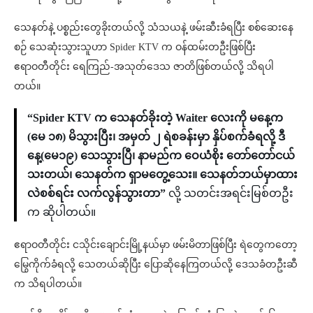
သေနတ်နဲ့ ပစ္စည်းတွေခိုးတယ်လို့ သံသယနဲ့ ဖမ်းဆီးခံရပြီး စစ်ဆေးနေ
စဉ် သေဆုံးသွားသူဟာ Spider KTV က ဝန်ထမ်းတဦးဖြစ်ပြီး
ဧရာဝတီတိုင်း ရေကြည်-အသုတ်ဒေသ ဇာတိဖြစ်တယ်လို့ သိရပါ
တယ်။
“Spider KTV က သေနတ်ခိုးတဲ့ Waiter လေးကို မနေ့က
(မေ ၁၈) မိသွားပြီး၊ အမှတ် ၂ ရဲစခန်းမှာ နှိပ်စက်ခံရလို့ ဒီ
နေ့(မေ၁၉) သေသွားပြီ၊ နာမည်က ဝေယံစိုး တော်တော်ငယ်
သးတယ်၊ သေနတ်က ရှာမတွေ့သေး။ သေနတ်ဘယ်မှာထား
လဲစစ်ရင်း လက်လွန်သွားတာ”
လို့ သတင်းအရင်းမြစ်တဦး
က ဆိုပါတယ်။
ဧရာဝတီတိုင်း ငသိုင်းချောင်းမြို့နယ်မှာ ဖမ်းမိတာဖြစ်ပြီး ရဲတွေကတော့
မြွေကိုက်ခံရလို့ သေတယ်ဆိုပြီး ပြော‌ဆိုနေကြတယ်လို့ ဒေသခံတဦးဆီ
က သိရပါတယ်။