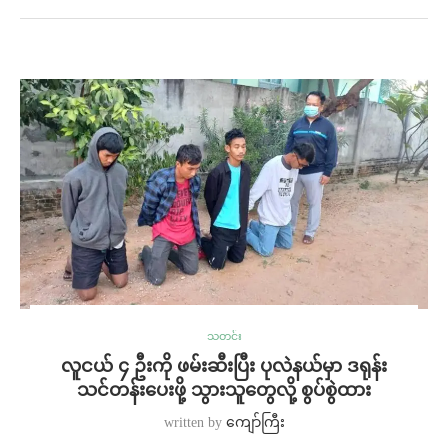
သတင်း
လူငယ် ၄ ဦးကို ဖမ်းဆီးပြီး ပုလဲနယ်မှာ ဒရုန်း
သင်တန်းပေးဖို့ သွားသူတွေလို့ စွပ်စွဲထား
written by
ကျော်ကြီး