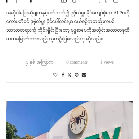
အဆိုပါပြောဆိုချက်နှင့်ပတ်သက်၍ ဒုဗိုလ်မှူး ခိုင်ကျော်စိုးက ALPဗဟို
ကော်မတီဝင် ဒုဗိုလ်မှူး ခိုင်ပေါ်လင်းမှာ ငယ်စဉ်ကတည်းကပင်
ဘာသာတရားကို ကိုင်းရှိုင်းပြီးတော့ ဗုဒ္ဓစာပေကိုအတိုင်းအတာတခုထိ
တတ်မြောက်ထားသည့် သူတဦးဖြစ်သည်ဟု ဆိုသည်။
၄ နှစ် အကြာက
0 comments
1 views