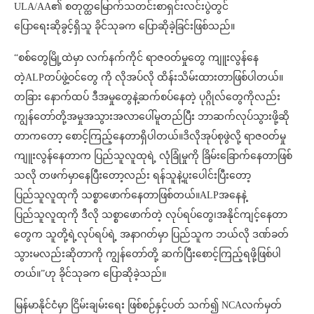
ULA/AA၏ စတုတ္ထမြောက်သတင်းစာရှင်းလင်းပွဲတွင်
ပြောရေးဆိုခွင့်ရှိသူ ခိုင်သုခက ပြောဆိုခဲ့ခြင်းဖြစ်သည်။
“စစ်တွေမြို့ထဲမှာ လက်နက်ကိုင် ရာဇဝတ်မှုတွေ ကျူးလွန်နေ
တဲ့ALPတပ်ဖွဲ့ဝင်‌တွေ ကို လိုအပ်လို ထိန်းသိမ်းထားတာဖြစ်ပါတယ်။
တခြား နောက်ထပ် ဒီအမှုတွေနဲ့ဆက်စပ်နေတဲ့ ပုဂ္ဂိုလ်တွေကိုလည်း
ကျွန်တော်တို့အမှုအသွားအလာပေါ်မူတည်ပြီး ဘာဆက်လုပ်သွားဖို့ဆို
တာကတော့ စောင့်ကြည့်နေတာရှိပါတယ်။ဒိလိုအုပ်စုဖွဲလို့ ရာဇဝတ်မှု
ကျူးလွန်နေတာက ပြည်သူလူထုရဲ့ လုံခြုံမှုကို ခြိမ်းခြောက်နေတာဖြစ်
သလို တဖက်မှာနေပြီးတော့လည်း ရန်သူနဲ့ပူးပေါင်းပြီးတော့
ပြည်သူလူထုကို သစ္စာဖောက်နေတာဖြစ်တယ်။ALPအနေနဲ့
ပြည်သူလူထုကို ဒီလို သစ္စာဖောက်တဲ့ လုပ်ရပ်တွေ၊အနိုင်ကျင့်နေတာ
တွေက သူတို့ရဲ့လုပ်ရပ်ရဲ့ အနာဂတ်မှာ ပြည်သူက ဘယ်လို ဒဏ်ခတ်
သွားမလည်းဆိုတာကို ကျွန်တော်တို့ ဆက်ပြီးစောင့်ကြည့်ရဖို့ဖြစ်ပါ
တယ်။”ဟု ခိုင်သုခက ပြောဆိုခဲ့သည်။
မြန်မာနိုင်ငံမှာ ငြိမ်းချမ်းရေး ဖြစ်စဉ်နှင့်ပတ် သက်၍ NCAလက်မှတ်