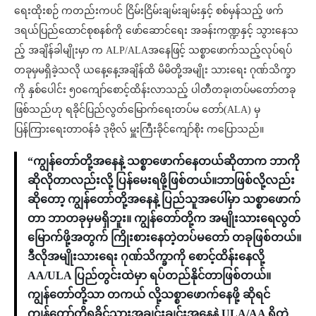
ရေးထိုးစဉ် ကတည်းကပင် ငြိမ်းငြိမ်းချမ်းချမ်းနှင့် စစ်မှန်သည့် ဖက်
ဒရယ်ပြည်ထောင်စုစနစ်ကို ဖော်ဆောင်ရေး အခန်းကဏ္ဍနှင့် သွားနေသ
ည့် အချိန်ခါမျိုးမှာ က ALP/ALAအနေဖြင့် သစ္စာဖောက်သည့်လုပ်ရပ်
တခုမှမရှိခဲ့သလို ယနေ့နေ့အချိန်ထိ မိမိတို့အမျိုး သားရေး ဂုဏ်သိက္ခာ
ကို နှစ်ပေါင်း ၅၀ကျော်စောင့်ထိန်းလာသည့် ပါတီတခု၊တပ်မတော်တခု
ဖြစ်သည်ဟု ရခိုင်ပြည်လွတ်မြောက်ရေးတပ်မ တော်(ALA) မှ
ပြန်ကြားရေးတာဝန်ခံ ဒုဗိုလ် မှူးကြီးခိုင်ကျော်စိုး ကပြောသည်။
“ကျွန်တော်တို့အနေနဲ့ သစ္စာဖောက်နေတယ်ဆိုတာက ဘာကို
ဆိုလိုတာလည်းလို့ ပြန်မေးရဖို့ဖြစ်တယ်။ဘာဖြစ်လို့လည်း
ဆိုတော့ ကျွန်တော်တို့အနေနဲ့ ပြည်သူအပေါ်မှာ သစ္စာဖောက်
တာ ဘာတခုမှမရှိဘူး။ ကျွန်တော်တို့က အမျိုးသားရေလွတ်
မြောက်ဖို့အတွက် ကြိုးစားနေတဲ့တပ်မတော် တခုဖြစ်တယ်။
ဒီလိုအမျိုးသားရေး ဂုဏ်သိက္ခာကို စောင့်ထိန်းနေလို့
AA/ULA ပြည်တွင်းထဲမှာ ရပ်တည်နိုင်တာဖြစ်တယ်။
ကျွန်တော်တို့သာ တကယ် လို့သစ္စာဖောက်နေဖို့ ဆိုရင်
ကျွန်တော်တို့ရခိုင်သားအချင်းချင်းအနေနဲ့ ULA/AA ရှိတဲ့