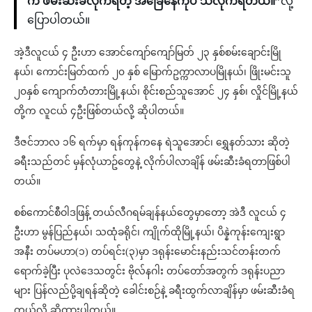
က ဖမ်းဆီးခံလိုက်ရတဲ့ အခြေနေကိုပဲ သိလိုက်ရတယ်။”
လို့
ပြောပါတယ်။
အဲ့ဒီလူငယ် ၄ ဦးဟာ အောင်ကျော်ကျော်မြတ် ၂၃ နှစ်စမ်းချောင်းမြို
နယ်၊ ကောင်းမြတ်ထက် ၂၀ နှစ် မြောက်ဥက္ကာလာပမြိုနယ်၊ ဖြိုးမင်းသူ
၂၀နှစ် ကျောက်တံတားမြို့နယ်၊ စိုင်းစည်သူအောင် ၂၄ နှစ်၊ လှိုင်မြို့နယ်
တို့က လူငယ် ၄ဦးဖြစ်တယ်လို့ ဆိုပါတယ်။
ဒီဇင်ဘာလ ၁၆ ရက်မှာ ရန်ကုန်ကနေ ရဲသူအောင်၊ ရွှေနတ်သား ဆိုတဲ့
ခရီးသည်တင် မှန်လုံယာဥ်တွေနဲ့ လိုက်ပါလာချိန် ဖမ်းဆီးခံရတာဖြစ်ပါ
တယ်။
စစ်ကောင်စီဝါဒဖြန့် တယ်လီဂရမ်ချန်နယ်တွေမှာတော့ အဲဒီ လူငယ် ၄
ဦးဟာ မွန်ပြည်နယ်၊ သထုံခရိုင်၊ ကျိုက်ထိုမြို့နယ်၊ ပိန္နဲကုန်းကျေးရွာ
အနီး တပ်မဟာ(၁) တပ်ရင်း(၃)မှာ ဒရုန်းမောင်းနည်းသင်တန်းတက်
ရောက်ခဲ့ပြီး ပုလဲဒေသတွင်း ဗိုလ်နဂါး တပ်တော်အတွက် ဒရုန်းပညာ
များ ပြန်လည်ပို့ချရန်ဆိုတဲ့ ခေါင်းစဉ်နဲ့ ခရီးထွက်လာချိန်မှာ ဖမ်းဆီးခံရ
တယ်လို့ ဆိုထားပါတယ်။