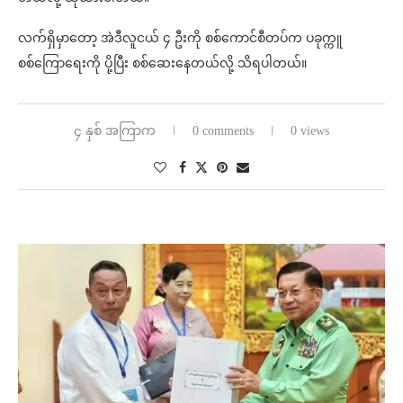
လက်ရှိမှာတော့ အဲဒီလူငယ် ၄ ဦးကို စစ်ကောင်စီတပ်က ပခုက္ကူ
စစ်ကြောရေးကို ပို့ပြီး စစ်ဆေးနေတယ်လို့ သိရပါတယ်။
၄ နှစ် အကြာက
0 comments
0 views