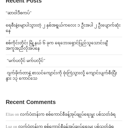
Recent Posts
“ဆာဝါဒီစကပ်”
ရေစီးနဲ့မျောပါသွားတဲ့ ၂ နှစ်အရွယ်ကလေး ၁ ဦးအပါ ၂ ဦးပျောက်ဆုံး
နေ
စစ်ကိုင်းတိုင်း မြို့နယ် ၆ ခုက ရေဘေးရှောင်ပြည်သူသောင်းချီ
အကူအညီလိုအပ်နေ
⁨ ⁨“မက်ပလိုင် မက်ပလိုင်”
⁨⁩ ⁨ဂျက်ဖိုက်တာနဲ့ စာသင်ကျောင်းကို ဗုံးကြဲသွားလို့ ကျောင်းပျက်စီးပြီး
နွား ၁၃ ကောင်သေ
Recent Comments
Elias
on
လက်ပံတန်းက စစ်ကောင်စီခန့်အုပ်ချုပ်ရေးမှူး ပစ်သတ်ခံရ
Luz
on
လက်ပံတန်းက စစ်ကောင်စီခန့်အုပ်ချုပ်ရေးမှူး ပစ်သတ်ခံရ