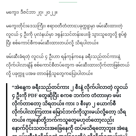
မကွေး၊ ဒီဇင်ဘာ ၂၇၊ ၂၀၂၂။
မကွေးတိုင်းဒေသကြီး၊ ဧရာဝတီတံတား(ပခုက္ကူ)မှာ ဖမ်းဆီးထားတဲ့
လူငယ် ၄ ဦးကို ပုလဲနယ်မှာ ဒရုန်းသင်တန်းပေးဖို့ သွားသူတွေလို့ စွပ်စွဲ
ပြီး စစ်ကောင်စီကဖမ်းဆီးထားတယ်လို့ သိရပါတယ်။
ဖမ်းဆီးခံရတဲ့ လူငယ် ၄ ဦးဟာ ရန်ကုန်ကနေ ခရီးသည်တင်ကားနဲ့
လိုက်ပါလာချိန် စစ်ကောင်စီတပ်တွေက ဖမ်းဆီးထားလိုက်တာဖြစ်တယ်
လို့ ပခုက္ကူ ပအဖ တာဝန်ရှိသူတွေကပြောပါတယ်။
“အဲနေ့က ခရီးသည်တင်ကား ၂ စီးနဲ့ လိုက်ပါလာတဲ့ လူငယ်
၄ ဦးကို PDF တွေဆိုပြီး စကစ ဘက်က တံတားမှာ ဖမ်း
လိုက်တာတော့ သိရတယ်။ ကား ၁ စီးမှာ ၂ ယောက်စီ
လိုက်ပါလာကြတာ။ မြောင်ဘက်ကိုသွားမယ်လို့တော့ သိရ
တယ်။ ကျနော်တို့ဘက်ကသူတွေမဟုတ်တော့လည်း
နောက်ပိုင်းသတင်းအခြေနေကို ထပ်မသိရတော့ဘူး။ အဲနေ့