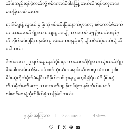
သိမ်းဆည်းရမိခဲ့တယ်လို့ စစ်ကောင်စီဝါဒဖြန့် တယ်လီဂရမ်တွေကနေ
ဖော်ပြထားပါတယ်။
ရာအိမ်မှူးနဲ့ လူငယ် ၄ ဦးကို ဖမ်းဆီးပြီးနောက်မှာတော့ စစ်ကောင်စီဘက်
က သာယာဝတီမြို့နယ် ကျေးရွာအချို့က ဒေသခံ ၁၅ ဦးထက်မနည်း
ကို လိုက်ဖမ်းခဲ့ပြီး နေအိမ် ၃ လုံးထက်မနည်းကို ချိတ်ပိတ်ခဲ့တယ်လို့ သိ
ရပါတယ်။
ဒီဇင်ဘာလ ၂၇ ရက်နေ့ မနက်ပိုင်းမှာ သာယာဝတီမြိုနယ်၊ သုံးဆယ်မြို့၊
ဖိုးခေါင်လမ်းမ စိန်သဇင် စက်သုံးဆီအရောင်းဆိုင်နားမှာ ရဲကား ၂ စီး
မိုင်းဆွဲတိုက်ခိုက်ခံရပြီး ထိခိုက်ဒဏ်ရာရသူတွေရှိခဲ့ပြီး အဲဒီ မိုင်းဆွဲ
တိုက်ခိုက်မှုကိုတော့ သာယာဝတီဂဠုန်တပ်ဖွဲ့က နန်းထိုက်အောင်
စစ်ဆင်ရေးနဲ့တိုက်ခိုက်ခဲ့တာဖြစ်ပါတယ်။
၄ နှစ် အကြာက
0 comments
4 views