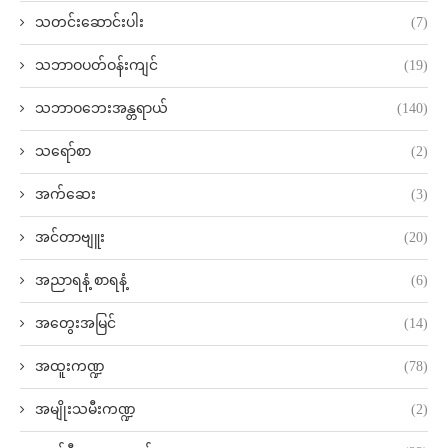
သတင်းဆောင်းပါး
(7)
သဘာဝပတ်ဝန်းကျင်
(19)
သဘာဝဘေးအန္တရာယ်
(140)
သရော်စာ
(2)
အက်ဆေး
(3)
အင်တာဗျူး
(20)
အညာရနံ့ စာရနံ့
(6)
အတွေးအမြင်
(14)
အထူးကဏ္ဍ
(78)
အမျိုးသမီးကဏ္ဍ
(2)