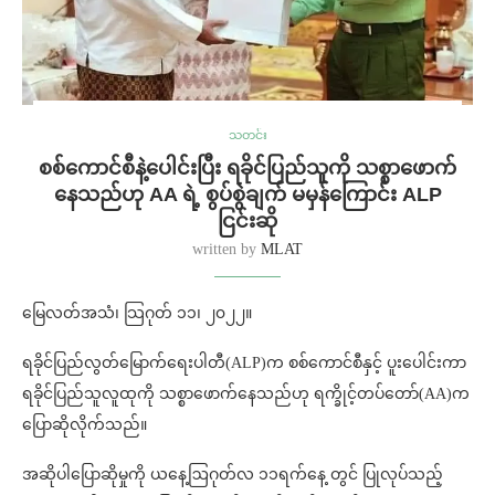
သတင်း
စစ်ကောင်စီနဲ့ပေါင်းပြီး ရခိုင်ပြည်သူကို သစ္စာဖောက်
နေသည်ဟု AA ရဲ့ စွပ်စွဲချက် မမှန်ကြောင်း ALP
ငြင်းဆို
written by
MLAT
မြေလတ်အသံ၊ သြဂုတ် ၁၁၊ ၂၀၂၂။
ရခိုင်ပြည်လွတ်မြောက်ရေးပါတီ(ALP)က စစ်ကောင်စီနှင့် ပူးပေါင်းကာ
ရခိုင်ပြည်သူလူထုကို သစ္စာဖောက်နေသည်ဟု ရက္ခိုင့်တပ်တော်(AA)က
ပြောဆိုလိုက်သည်။
အဆိုပါပြောဆိုမှုကို ယနေ့ဩဂုတ်လ ၁၁ရက်နေ့ တွင် ပြုလုပ်သည့်