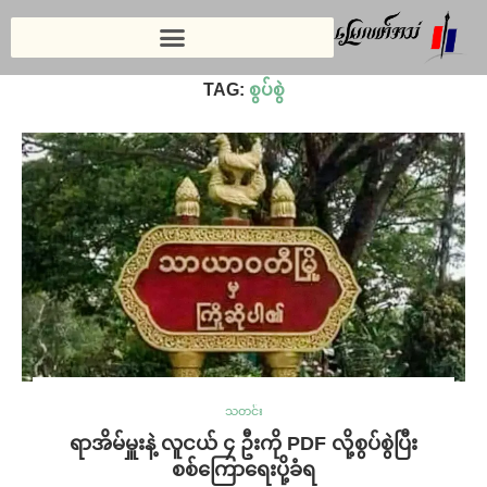
Home
»
စွပ်စွဲ
TAG:
စွပ်စွဲ
သတင်း
ရာအိမ်မှူးနဲ့ လူငယ် ၄ ဦးကို PDF လို့စွပ်စွဲပြီး
စစ်ကြောရေးပို့ခံရ