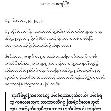
written by
ကျော်ကြီး
ပဲခူး၊ ဒီဇင်ဘာ ၂၉၊ ၂၀၂၂။
ပဲခူးတိုင်းဒေသကြီး၊ သာယာဝတီမြို့နယ်၊ ဂုံမင်းမြောင်ကျေးရွာက ရာ
အိမ်မှူးနဲ့လူငယ် ၄ ဦးကို PDF တွေဆိုပြီး စစ်ကောင်စီက ဖမ်းပြီး
စစ်ကြောရေးကို ပို့လိုက်တယ်လို့ သိရပါတယ်။
ဒီဇင်ဘာလ ၂၈ ရက် မနေ့က မနက် ၁၀ နာရီကျော်လောက်က စစ်
ကောင်စီအင်အား ၂၀ ကျော်နဲ့ ဂုံမင်းမြောင်ကျေးရွာက ရာအိမ်မှူး ဦး
သိန်းဇော်ဝင်းနေအိမ်ကို ရောက်လာပြီး ရာအိမ်မှူးနဲ့ အိမ်ထဲမှာရှိနေတဲ့
လူငယ် ၄ ဦးကိုပါ ဖမ်းသွားတယ်လို့ သာယာဝတီဂဠုန်တပ်ဖွဲ့ မြေပြင်စစ်
ရေးတာဝန်ခံ ကိုဥက္ကာက ပြောပါတယ်။
“ရာအိမ်မှူးနဲ့ကလေးတွေ ဖမ်းခံရတာဟုတ်တယ်။ ဖမ်းခံရ
တဲ့ ကလေးတွေက သာယာဝတီဂဠုန်အဖွဲ့ဝင်တွေမဟုတ်
ဘူး။ လက်နက်တွေမိသွားတာလဲ ဟုတ်ပါတယ်။ အရင်တ