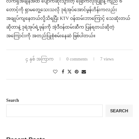
လက်ရှိအချိန်အထိ ပျောက်ဆုံးသွားတဲ့ ခြောက်လုံးပြူးနဲ့ ‌ကျည် ၆
တောင့်ကို ရှာမတွေ့သေးသလို ဒုရဲအုပ်အောင်မွန်ဟိန်းကလည်း
အချုပ်ကျနေတယ်လို့သိရပြီး KTV ဝန်ထမ်းဘာကြောင့် သေဆုံးတယ်
ဆိုတာနဲ့ ဒုရဲအုပ်ရဲ့ဖုန်းကို အဲ့ဒီဝန်ထမ်းဆီက ပြန်ရတယ်ဆိုတဲ့
အကြောင်းကို အတည်ပြုစုံစမ်းနေဆဲ ဖြစ်ပါတယ်။
၄ နှစ် အကြာက
0 comments
7 views
Search
SEARCH