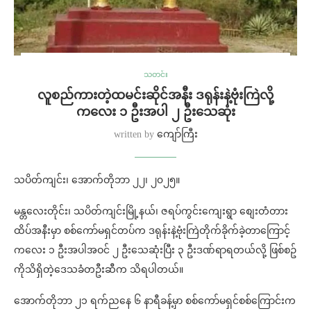
သတင်း
လူစည်ကားတဲ့ထမင်းဆိုင်အနီး ဒရုန်းနဲ့ဗုံးကြဲလို့
ကလေး ၁ ဦးအပါ ၂ ဦးသေဆုံး
written by
ကျော်ကြီး
သပိတ်ကျင်း၊ အောက်တိုဘာ ၂၂၊ ၂၀၂၅။
မန္တလေးတိုင်း၊ သပိတ်ကျင်းမြို့နယ်၊ ဇရပ်ကွင်းကျေးရွာ စျေးတံတား
ထိပ်အနီးမှာ စစ်ကော်မရှင်တပ်က ဒရုန်းနဲ့ဗုံးကြဲတိုက်ခိုက်ခဲ့တာကြောင့်
ကလေး ၁ ဦးအပါအဝင် ၂ ဦးသေဆုံးပြီး ၃ ဦးဒဏ်ရာရတယ်လို့ ဖြစ်စဥ်
ကိုသိရှိတဲ့ဒေသခံတဦးဆီက သိရပါတယ်။
အောက်တိုဘာ ၂၁ ရက်ညနေ ၆ နာရီခန့်မှာ စစ်ကော်မရှင်စစ်ကြောင်းက