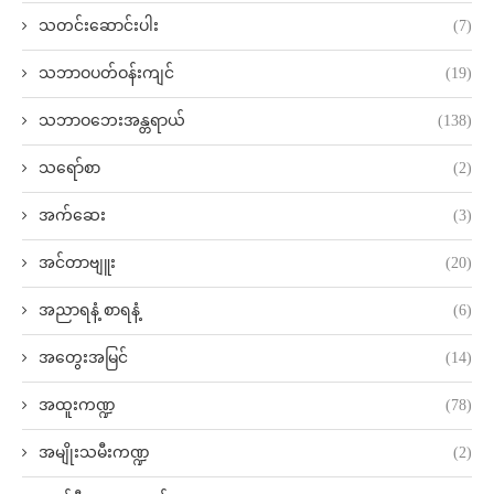
သတင်းဆောင်းပါး
(7)
သဘာဝပတ်ဝန်းကျင်
(19)
သဘာဝဘေးအန္တရာယ်
(138)
သရော်စာ
(2)
အက်ဆေး
(3)
အင်တာဗျူး
(20)
အညာရနံ့ စာရနံ့
(6)
အတွေးအမြင်
(14)
အထူးကဏ္ဍ
(78)
အမျိုးသမီးကဏ္ဍ
(2)