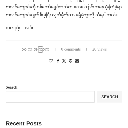
စာသင်ကျောင်းကို စစ်ကော်မရှင်ဘက်က လေကြောင်းကနေ ဗုံးကြဲခဲ့ရာ
စာသင်ကျောင်းပျက်စီးခဲ့ပြီး လူထိခိုက်တာ မရှိခဲ့ဘူးလို့ သိရပါတယ်။
စာတည်း – လင်း
၁၀ လ အကြာက
0 comments
20 views
Search
SEARCH
Recent Posts