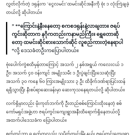
လွှတ်လိုက်တဲ့ ဒရုန်းက ‘ငွေလမင်း’ထမင်းဆိုင်အနီးကို ဗုံး ၁ လုံးကြဲချခဲ့
တယ်လို့ ဆိုပါတယ်။
” **ကြောင်းနဲ့နီးနေတော့ စကစဒရုန်းနဲ့လာချတာ။ ဇရပ်
ကွင်းဆိုတာက နဂိုကတည်းကနာမည်ကြီး။ ရွှေတောဆို
တော့ ထမင်းဆိုင်စားသောက်ဆိုင် လူစည်ကားတဲ့နေရာပါ
“
လို့ ဒေသခံတဦးကပြောပါတယ်။
ဗုံးပေါက်ကွဲစထိမှန်တာကြောင့် အသက် ၂ နှစ်အရွယ် ကလေးငယ် ၁
ဦး၊ အသက် ၄၀ ဝန်းကျင် အမျိုးသမီး ၁ ဦးပွဲချင်းပြီးသေဆုံးပြီး
အသက် ၃၀ ကနေ ၆၀ ကြားအမျိုးသား ၃ ဦး ထိခိုက်ဒဏ်ရာပြင်းထန်
ရရှိသွားပြီး နီးစပ်ရာဆေးခန်းမှာ ဆေးကုသနေရတယ်လို့ ဆိုပါတယ်။
လက်ရှိမှာလည်း မိုးကုတ်ဘက်ကို ဦးတည်စစ်ကြောင်းထိုးနေတဲ့ စစ်
ကော်မရှင်အဖွဲ့ဟာ ဇရပ်ကွင်းကျေးရွာအနီးထိရောက်ရှိနေတယ်လို့
အထက်ပါဒေသခံက ပြောပါတယ်။
စက်တင်ဘာ ၉ ရက်ကလည်း သပိတ်ကျင်းမြို့နယ်၊ ဇရပ်ကွင်းကျေးရွာ