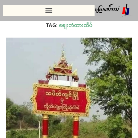
Home
»
စျေးတံတားထိပ်
TAG:
စျေးတံတားထိပ်