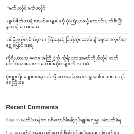
⁨ ⁨“မက်ပလိုင် မက်ပလိုင်”
⁨⁩ ⁨ဂျက်ဖိုက်တာနဲ့ စာသင်ကျောင်းကို ဗုံးကြဲသွားလို့ ကျောင်းပျက်စီးပြီး
နွား ၁၃ ကောင်သေ
⁩ ⁨ခင်ဦးနယ်တဝိုက်မှာ ရေကြီးနေလို့ ပြည်သူသောင်းချီ ရေဘေးလွတ်ရာ
ရွှေ့ပြောင်းနေရ
ကိုရီးယားက ၈၈၈၈ အကြိုပွဲကို ကိုရီးယားအမတ်ကိုယ်တိုင် တက်
ရောက်အားပေးကာ တောင်းဆိုစာများကို လက်ခံ
⁨မိုးများပြီး ချောင်းရေတက်လို့ ကောလင်းနယ်က ရွာပေါင်း ၁၀၀ ကျော်
ရေကြီးနေ
Recent Comments
Elias
on
လက်ပံတန်းက စစ်ကောင်စီခန့်အုပ်ချုပ်ရေးမှူး ပစ်သတ်ခံရ
Luz
on
လက်ပံတန်းက စစ်ကောင်စီခန့်အုပ်ချုပ်ရေးမှူး ပစ်သတ်ခံရ