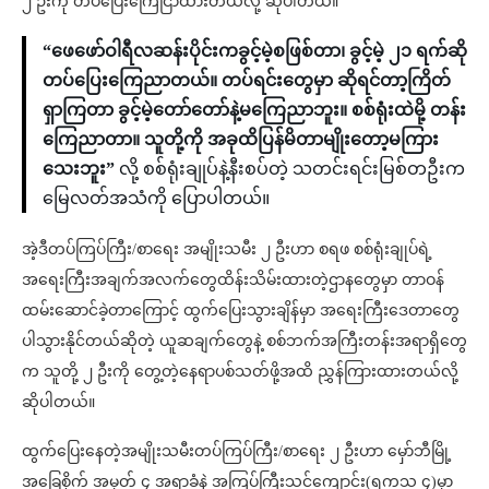
၂ ဦးကို တပ်ပြေးကြေငြာထားတယ်လို့ ဆိုပါတယ်။
“ဖေဖော်ဝါရီလဆန်းပိုင်းကခွင့်မဲ့စဖြစ်တာ၊ ခွင့်မဲ့ ၂၁ ရက်ဆို
တပ်ပြေးကြေညာတယ်။ တပ်ရင်းတွေမှာ ဆိုရင်တာ့ကြိတ်
ရှာကြတာ ခွင့်မဲ့တော်တော်နဲ့မကြေညာဘူး။ စစ်ရုံးထဲမို့ တန်း
ကြေညာတာ။ သူတို့ကို အခုထိပြန်မိတာမျိုးတော့မကြား
သေးဘူး”
လို့ စစ်ရုံးချုပ်နဲ့နီးစပ်တဲ့ သတင်းရင်းမြစ်တဦးက
မြေလတ်အသံကို ပြောပါတယ်။
အဲ့ဒီတပ်ကြပ်ကြီး/စာရေး အမျိုးသမီး ၂ ဦးဟာ စရဖ စစ်ရုံးချုပ်ရဲ့
အရေးကြီးအချက်အလက်တွေထိန်းသိမ်းထားတဲ့ဌာနတွေမှာ တာဝန်
ထမ်းဆောင်ခဲ့တာကြောင့် ထွက်ပြေးသွားချိန်မှာ အရေးကြီးဒေတာတွေ
ပါသွားနိုင်တယ်ဆိုတဲ့ ယူဆချက်တွေနဲ့ စစ်ဘက်အကြီးတန်းအရာရှိတွေ
က သူတို့ ၂ ဦးကို တွေ့တဲ့နေရာပစ်သတ်ဖို့အထိ ညွှန်ကြားထားတယ်လို့
ဆိုပါတယ်။
ထွက်ပြေးနေတဲ့အမျိုးသမီးတပ်ကြပ်ကြီး/စာရေး ၂ ဦးဟာ မှော်ဘီမြို့
အခြေစိုက် အမှတ် ၄ အရာခံနဲ့ အကြပ်ကြီးသင်ကျောင်း(ရကသ ၄)မှာ