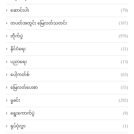
ဆောင်းပါး
(79)
တပတ်အတွင်း မြေလတ်သတင်း
(107)
တိုက်ပွဲ
(976)
နိုင်ငံရေး
(11)
ပညာရေး
(13)
ပေါ့ကတ်စ်
(63)
မြေလတ်ပေးစာ
(55)
မှုခင်း
(292)
ရွေးကောက်ပွဲ
(9)
ရုပ်ပုံလွှာ
(1)