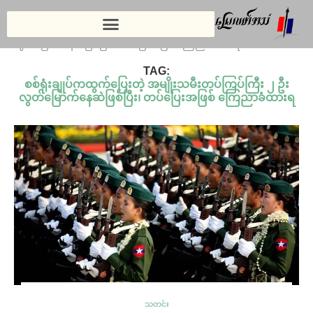
Home
»
စစ်ရုံးချုပ်ကထွက်ပြေးတဲ့ အမျိုးသမီးတပ်ကြပ်ကြီး ၂ ဦး
လွတ်မြောက်နေဆဲဖြစ်ပြီး၊ တပ်ပြေးအဖြစ် ကြေညာခံထားရ
TAG:
စစ်ရုံးချုပ်ကထွက်ပြေးတဲ့ အမျိုးသမီးတပ်ကြပ်ကြီး ၂ ဦး
လွတ်မြောက်နေဆဲဖြစ်ပြီး၊ တပ်ပြေးအဖြစ် ကြေညာခံထားရ
သတင်း