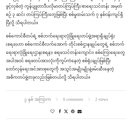
ဖွင့်လှစ်တဲ့ ကွန်ပျူတာဒီပလိုမာတပ်ကြပ်ကြီး/စာရေးသင်တန်း အမှတ်
စဉ် ၃ ဆင်း တပ်ကြပ်ကြီးတွေဖြစ်ပြီး စစ်မှုထမ်းသက် ၇ နှစ်ဝန်းကျင်ရှိ
ပြီလို့ သိရပါတယ်။
စစ်ကောင်စီတပ်ရဲ့ စစ်ဘက်ရေးရာလုံခြုံရေးတပ်ဖွဲ့အရာရှိချုပ်ရုံး
(စရခ)ဟာ စစ်ကောင်စီလက်အောက် တိုင်းစစ်ဌာနချုပ်တွေရဲ့ စစ်ဘက်
ရေးရာလုံခြုံရေးဌာန(စရန)၊ စရဖသင်တန်းကျောင်း၊ စစ်ကြောရေးတွေ
အပါအဝင် စရဖတပ်အားလုံးကိုကွပ်ကဲနေတဲ့ စစ်ရုံးချုပ်ဖြစ်ပြီး
တော်လှန်ရေးအင်အားစုတွေကို အသွင်အမျိုးမျိုးနဲ့ဖမ်းဆီးနေတဲ့
အဓိကတပ်ဖွဲ့တခုလည်းဖြစ်တယ်လို့ သိရပါတယ်။
၃ နှစ် အကြာက
0 comments
2 views