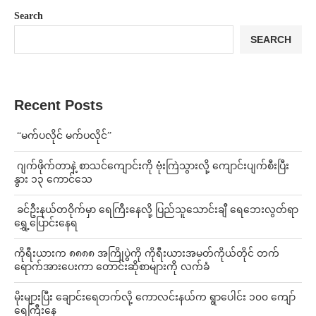
Search
SEARCH
Recent Posts
⁨ ⁨“မက်ပလိုင် မက်ပလိုင်”
⁨⁩ ⁨ဂျက်ဖိုက်တာနဲ့ စာသင်ကျောင်းကို ဗုံးကြဲသွားလို့ ကျောင်းပျက်စီးပြီး
နွား ၁၃ ကောင်သေ
⁩ ⁨ခင်ဦးနယ်တဝိုက်မှာ ရေကြီးနေလို့ ပြည်သူသောင်းချီ ရေဘေးလွတ်ရာ
ရွှေ့ပြောင်းနေရ
ကိုရီးယားက ၈၈၈၈ အကြိုပွဲကို ကိုရီးယားအမတ်ကိုယ်တိုင် တက်
ရောက်အားပေးကာ တောင်းဆိုစာများကို လက်ခံ
⁨မိုးများပြီး ချောင်းရေတက်လို့ ကောလင်းနယ်က ရွာပေါင်း ၁၀၀ ကျော်
ရေကြီးနေ