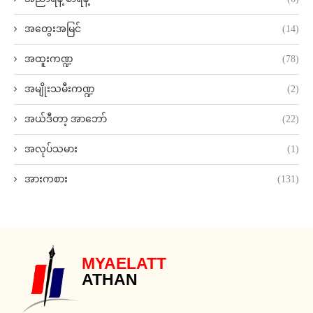
အတွေးအမြင်
(14)
အထူးကဏ္ဍ
(78)
အမျိုးသမီးကဏ္ဍ
(2)
အယ်ဒီတာ့ အာဘော်
(22)
အလုပ်သမား
(1)
အားကစား
(131)
MYAELATT
ATHAN