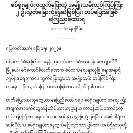
စစ်ရုံးချုပ်ကထွက်ပြေးတဲ့ အမျိုးသမီးတပ်ကြပ်ကြီး
၂ ဦးလွတ်မြောက်နေဆဲဖြစ်ပြီး၊ တပ်ပြေးအဖြစ်
ကြေညာခံထားရ
written by
ရင်ငြိမ်း
မြေလတ်အသံ၊ ဧပြီ ၁၅၊ ၂၀၂၃။
စစ်ကောင်စီရုံးစိုက်ရာ နေပြည်တော်ကောင်စီနယ်မြေ၊ ဇေယျာသီရိ
မြို့နယ်၊ စစ်ကောင်စီလက်အောက် စစ်ဘက်ရေးရာလုံခြုံရေးအရာရှိ
ချုပ်ရုံး(စရခ)ကနေ ထွက်ပြေးသွားတဲ့ အမျိုးသမီး တပ်ကြပ်ကြီး/
စာရေး ၂ ဦး လွတ်မြောက်နေဆဲဖြစ်တယ်လို့ သိရပါတယ်။
ထွက်ပြေးသွားသူတွေဟာ နေပြည်တော် စရဖ စစ်ရုံးချုပ်က အရေးကြီး
အချက်အလက်တွေထိန်းသိမ်းထားတဲ့ဌာနမှာ တာဝန်ထမ်းဆောင်ခဲ့တဲ့
တပ်ကြပ်ကြီး/စာရေး ဝင်းပပအောင်နဲ့ သန္တာစိုးတို့ဖြစ်ပြီး ဖေဖော်ဝါရီလ
ဆန်းပိုင်းက စစ်ရုံးချုပ်ကနေထွက်ပြေးသွားတာဖြစ်ကာ လက်ရှိမှာသူတို့