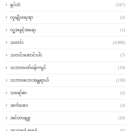
ရုပ်သံ
(547)
လူမျိုးရေးရာ
(2)
လူ့အခွင့်အရေး
(1)
သတင်း
(4,888)
သတင်းဆောင်းပါး
(7)
သဘာဝပတ်ဝန်းကျင်
(19)
သဘာဝဘေးအန္တရာယ်
(138)
သရော်စာ
(2)
အက်ဆေး
(3)
အင်တာဗျူး
(20)
အညာရနံ့ စာရနံ့
(6)