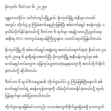
မိုးကုတ်၊ ဒီဇင်ဘာ ၆၊ ၂၀၂၅။
မန္တလေးတိုင်း၊ သပိတ်ကျင်းမြို့နယ်၊ မိုးကုတ်မြို့အနီးမှာ တပတ်
အတွင်း တိုက်ပွဲ ၉ ကြိမ်ထက်မနည်းဖြစ်ပြီး စစ်ကော်မရှင် စခန်းကုန်း ၁
ခုသိမ်းပိုက်နိုင်ခဲ့တယ်လို့ ဒီဇင်ဘာ ၆ ရက်မှာ အမျိုးသားညီညွတ်ရေး
အစိုးရ-NUG ကာကွယ်ရေးဝန်ကြီးဌာနက သတင်းထုတ်ပြန်ပါတယ်။
မိုးကုတ်မြို့ကို စစ်ကော်မရှင်အဖွဲ့တွေ စတင်ဝင်ရောက်ခဲ့တဲ့ နိုဝင်ဘာ ၃၀
ရက် ညနေ ၆ နာရီခန့်ကစတင်ပြီး မိုးကုတ်မြို့အနီးဝန်းကျင်မှာ စစ်
ကော်မရှင်တပ်တွေက ခြေကုပ်ယူထားတဲ့နေရာတွေကို စတင်တိုက်ခိုက်
ခဲ့တယ်လို့ ဆိုပါတယ်။
ဒီဇင်ဘာ ၆ ရက်ဒီကနေ့အထိ တိုက်ပွဲပေါင်း ၉ ကြိမ်ဖြစ်ပြီးနောက် စစ်
ကော်မရှင်တပ်ရဲ့ စခန်းကုန်းတခုကို သိမ်းပိုက်ထားနိုင်ခဲ့တယ်လို့ ထုတ်
ပြန်ချက်မှာ ဖော်ပြထားပါတယ်။
တိုက်ပွဲတွေမဖြစ်ခင်ကတည်း ဒေသခံတွေထိခိုက်မှုမရှိစေဖို့ ဘေးလွတ်