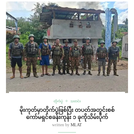
တိုက်ပွဲ
သတင်း
မိုးကုတ်မှာတိုက်ပွဲဖြစ်ပြီး တပတ်အတွင်းစစ်
ကော်မရှင်စခန်းကုန်း ၁ ခုကိုသိမ်းပိုက်
written by
MLAT