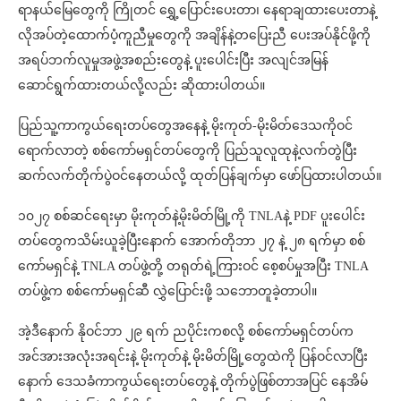
ရာနယ်မြေတွေကို ကြိုတင် ရွှေ့ပြောင်းပေးတာ၊ နေရာချထားပေးတာနဲ့
လိုအပ်တဲ့ထောက်ပံ့ကူညီမှုတွေကို အချိန်နဲ့တပြေးညီ ပေးအပ်နိုင်ဖို့ကို
အရပ်ဘက်လူမှုအဖွဲ့အစည်းတွေနဲ့ ပူးပေါင်းပြီး အလျင်အမြန်
ဆောင်ရွက်ထားတယ်လို့လည်း ဆိုထားပါတယ်။
ပြည်သူ့ကာကွယ်ရေးတပ်တွေအနေနဲ့ မိုးကုတ်-မိုးမိတ်ဒေသကိုဝင်
ရောက်လာတဲ့ စစ်ကော်မရှင်တပ်တွေကို ပြည်သူလူထုနဲ့လက်တွဲပြီး
ဆက်လက်တိုက်ပွဲဝင်နေတယ်လို့ ထုတ်ပြန်ချက်မှာ ဖော်ပြထားပါတယ်။
၁၀၂၇ စစ်ဆင်ရေးမှာ မိုးကုတ်နဲ့မိုးမိတ်မြို့ကို TNLAနဲ့ PDF ပူးပေါင်း
တပ်တွေကသိမ်းယူခဲ့ပြီးနောက် အောက်တိုဘာ ၂၇ နဲ့ ၂၈ ရက်မှာ စစ်
ကော်မရှင်နဲ့ TNLA တပ်ဖွဲ့တို့ တရုတ်ရဲ့ကြားဝင် စေ့စပ်မှုအပြီး TNLA
တပ်ဖွဲ့က စစ်ကော်မရှင်ဆီ လွှဲပြောင်းဖို့ သဘောတူခဲ့တာပါ။
အဲ့ဒီနောက် နိုဝင်ဘာ ၂၉ ရက် ညပိုင်းကစလို့ စစ်ကော်မရှင်တပ်က
အင်အားအလုံးအရင်းနဲ့ မိုးကုတ်နဲ့ မိုးမိတ်မြို့တွေထဲကို ပြန်ဝင်လာပြီး
နောက် ဒေသခံကာကွယ်ရေးတပ်တွေနဲ့ တိုက်ပွဲဖြစ်တာအပြင် နေအိမ်