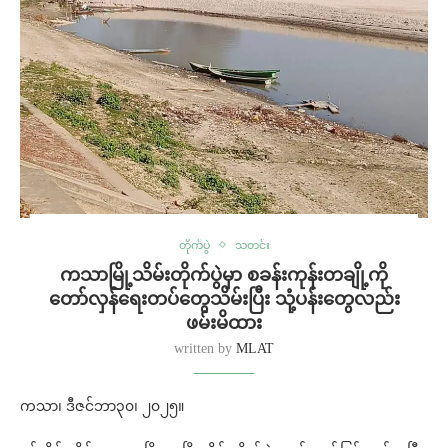
တိုက်ပွဲ
သတင်း
ကသာမြို့သိမ်းတိုက်ပွဲမှာ စခန်းကုန်းတချို့ကို
တော်လှန်ရေးတပ်တွေသိမ်းပြီး သုံ့ပန်းတွေလည်း
ဖမ်းမိထား
written by
MLAT
ကသာ၊ ဒီဇင်ဘာ၃၀၊ ၂၀၂၅။