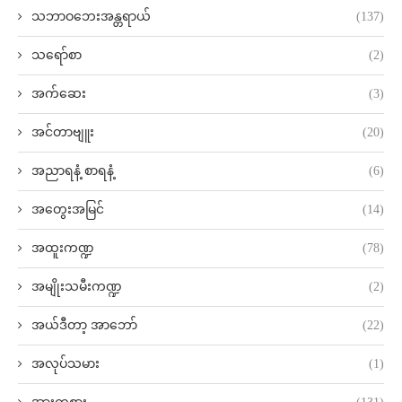
သဘာဝဘေးအန္တရာယ်
(137)
သရော်စာ
(2)
အက်ဆေး
(3)
အင်တာဗျူး
(20)
အညာရနံ့ စာရနံ့
(6)
အတွေးအမြင်
(14)
အထူးကဏ္ဍ
(78)
အမျိုးသမီးကဏ္ဍ
(2)
အယ်ဒီတာ့ အာဘော်
(22)
အလုပ်သမား
(1)