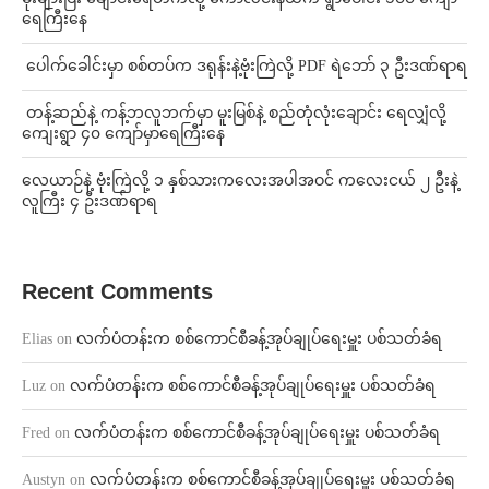
ရေကြီးနေ
⁩ ⁨ပေါက်ခေါင်းမှာ စစ်တပ်က ဒရုန်းနဲ့ဗုံးကြဲလို့ PDF ရဲဘော် ၃ ဦးဒဏ်ရာရ
⁩ ⁨တန့်ဆည်နဲ့ ကန့်ဘလူဘက်မှာ မူးမြစ်နဲ့ စည်တုံလုံးချောင်း ရေလျှံလို့
ကျေးရွာ ၄၀ ကျော်မှာရေကြီးနေ
⁨လေယာဉ်နဲ့ ဗုံးကြဲလို့ ၁ နှစ်သားကလေးအပါအဝင် ကလေးငယ် ၂ ဦးနဲ့
လူကြီး ၄ ဦးဒဏ်ရာရ
Recent Comments
Elias
on
လက်ပံတန်းက စစ်ကောင်စီခန့်အုပ်ချုပ်ရေးမှူး ပစ်သတ်ခံရ
Luz
on
လက်ပံတန်းက စစ်ကောင်စီခန့်အုပ်ချုပ်ရေးမှူး ပစ်သတ်ခံရ
Fred
on
လက်ပံတန်းက စစ်ကောင်စီခန့်အုပ်ချုပ်ရေးမှူး ပစ်သတ်ခံရ
Austyn
on
လက်ပံတန်းက စစ်ကောင်စီခန့်အုပ်ချုပ်ရေးမှူး ပစ်သတ်ခံရ