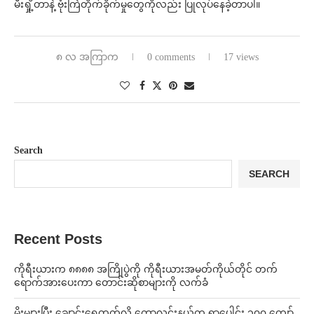
မီးရှို့တာနဲ့ ဗုံးကြဲတိုက်ခိုက်မှုတွေကိုလည်း ပြုလုပ်နေခဲ့တာပါ။
၈ လ အကြာက
0 comments
17 views
Search
SEARCH
Recent Posts
ကိုရီးယားက ၈၈၈၈ အကြိုပွဲကို ကိုရီးယားအမတ်ကိုယ်တိုင် တက်
ရောက်အားပေးကာ တောင်းဆိုစာများကို လက်ခံ
⁨မိုးများပြီး ချောင်းရေတက်လို့ ကောလင်းနယ်က ရွာပေါင်း ၁၀၀ ကျော်