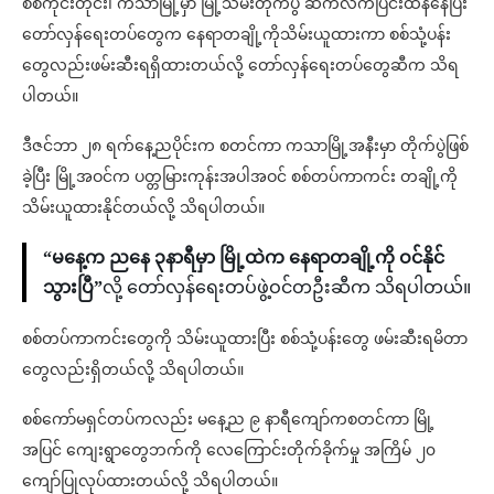
စစ်ကိုင်းတိုင်း၊ ကသာမြို့မှာ မြို့သိမ်းတိုက်ပွဲ ဆက်လက်ပြင်းထန်နေပြီး
တော်လှန်ရေးတပ်တွေက နေရာတချို့ကိုသိမ်းယူထားကာ စစ်သုံ့ပန်း
တွေလည်းဖမ်းဆီးရရှိထားတယ်လို့ တော်လှန်ရေးတပ်တွေဆီက သိရ
ပါတယ်။
ဒီဇင်ဘာ ၂‌‌၈ ရက်နေ့ညပိုင်းက စတင်ကာ ကသာမြို့အနီးမှာ တိုက်ပွဲဖြစ်
ခဲ့ပြီး မြို့အဝင်က ပတ္တမြားကုန်းအပါအဝင် စစ်တပ်ကာကင်း တချို့ကို
သိမ်းယူထားနိုင်တယ်လို့ သိရပါတယ်။
“မနေ့က ညနေ ၃နာရီမှာ မြို့ထဲက နေရာတချို့ကို ဝင်နိုင်
သွားပြီ”
လို့ တော်လှန်ရေးတပ်ဖွဲ့ဝင်တဦးဆီက သိရပါတယ်။
စစ်တပ်ကာကင်းတွေကို သိမ်းယူထားပြီး စစ်သုံ့ပန်းတွေ ဖမ်းဆီးရမိတာ
တွေလည်းရှိတယ်လို့ သိရပါတယ်။
စစ်ကော်မရှင်တပ်ကလည်း မနေ့ည ၉ နာရီကျော်ကစတင်ကာ မြို့
အပြင် ကျေးရွာတွေဘက်ကို လေကြောင်းတိုက်ခိုက်မှု အကြိမ် ၂၀
ကျော်ပြုလုပ်ထားတယ်လို့ သိရပါတယ်။