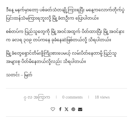
ဒီနေ့ မနက်မှာတော့ ပစ်ခတ်သံတချို့ကြားရပြီး မနေ့ကလောက်တိုက်ပွဲ
ပြင်းထန်သံမကြားရဘူးလို့ မြို့ခံတဦးက ပြောပါတယ်။
စစ်တပ်က ပြည်သူတွေကို မြို့အဝင်အထွက် ပိတ်ထားပြီး မြို့အဝင်နား
က ခလရ ၃၀၉ တပ်ကနေ ခုခံနေဆဲဖြစ်တယ်လို့ သိရပါတယ်။
မြို့ခံတွေရှောင်တိမ်းဖို့ကြိုးစားပေမယ့် လမ်းပိတ်နေတာမို့ ပြည်သူ
အများစု ပိတ်မိနေတယ်လို့လည်း သိရပါတယ်။
သတင်း – မြတ်
၇ လ အကြာက
0 comments
18 views