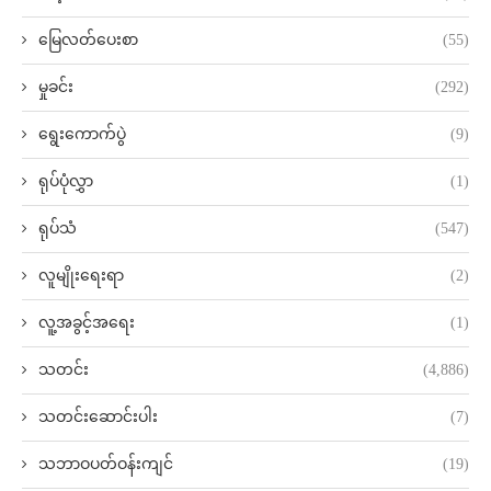
မြေလတ်ပေးစာ
(55)
မှုခင်း
(292)
ရွေးကောက်ပွဲ
(9)
ရုပ်ပုံလွှာ
(1)
ရုပ်သံ
(547)
လူမျိုးရေးရာ
(2)
လူ့အခွင့်အရေး
(1)
သတင်း
(4,886)
သတင်းဆောင်းပါး
(7)
သဘာဝပတ်ဝန်းကျင်
(19)