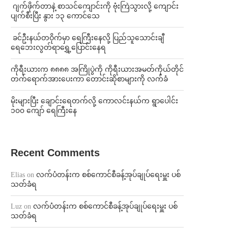
⁨⁩ ⁨ဂျက်ဖိုက်တာနဲ့ စာသင်ကျောင်းကို ဗုံးကြဲသွားလို့ ကျောင်း
ပျက်စီးပြီး နွား ၁၃ ကောင်သေ
⁩ ⁨ခင်ဦးနယ်တဝိုက်မှာ ရေကြီးနေလို့ ပြည်သူသောင်းချီ
ရေဘေးလွတ်ရာရွှေ့ပြောင်းနေရ
ကိုရီးယားက ၈၈၈၈ အကြိုပွဲကို ကိုရီးယားအမတ်ကိုယ်တိုင်
တက်ရောက်အားပေးကာ တောင်းဆိုစာများကို လက်ခံ
⁨မိုးများပြီး ချောင်းရေတက်လို့ ကောလင်းနယ်က ရွာပေါင်း
၁၀၀ ကျော် ရေကြီးနေ
Recent Comments
Elias
on
လက်ပံတန်းက စစ်ကောင်စီခန့်အုပ်ချုပ်ရေးမှူး ပစ်
သတ်ခံရ
Luz
on
လက်ပံတန်းက စစ်ကောင်စီခန့်အုပ်ချုပ်ရေးမှူး ပစ်
သတ်ခံရ