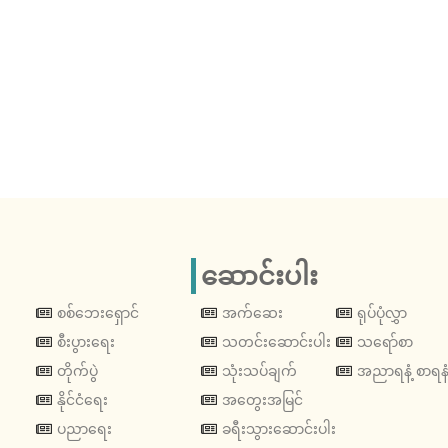
ဆောင်းပါး
စစ်ဘေးရှောင်
အက်ဆေး
ရုပ်ပုံလွှာ
စီးပွားရေး
သတင်းဆောင်းပါး
သရော်စာ
တိုက်ပွဲ
သုံးသပ်ချက်
အညာရနံ့ စာရနံ
နိုင်ငံရေး
အတွေးအမြင်
ပညာရေး
ခရီးသွားဆောင်းပါး