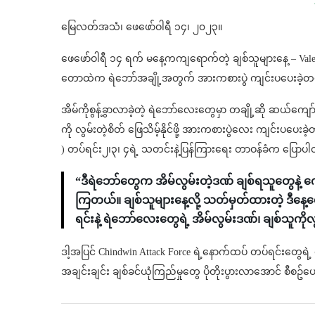
မြေလတ်အသံ၊ ဖေဖော်ဝါရီ ၁၄၊ ၂၀၂၃။
ဖေဖော်ဝါရီ ၁၄ ရက် မနေ့ကကျရောက်တဲ့ ချစ်သူများနေ့ – Valentine
တောထဲက ရဲဘော်အချို့အတွက် အားကစားပွဲ ကျင်းပပေးခဲ့တ
အိမ်ကိုစွန့်ခွာလာခဲ့တဲ့ ရဲဘော်လေးတွေမှာ တချို့ဆို ဆယ်ကျ
ကို လွမ်းတဲ့စိတ် ဖြေသိမ့်နိုင်ဖို့ အားကစားပွဲလေး ကျင်းပပေး
) တပ်ရင်း၂၊၃၊ ၄ရဲ့ သတင်းနဲ့ပြန်ကြားရေး တာဝန်ခံက ပြောပ
“ဒီရဲဘော်တွေက အိမ်လွမ်းတဲ့ဒဏ် ချစ်ရသူတွေနဲ့ ကွ
ကြတယ်။ ချစ်သူများနေ့လို့ သတ်မှတ်ထားတဲ့ ဒီနေ
ရင်းနဲ့ ရဲဘော်လေးတွေရဲ့ အိမ်လွမ်းဒဏ်၊ ချစ်သူကိုလွ
ဒါ့အပြင် Chindwin Attack Force ရဲ့နောက်ထပ် တပ်ရင်းတွေရဲ့
အချင်းချင်း ချစ်ခင်ယုံကြည်မှုတွေ ပိုတိုးပွားလာအောင် စီစဥ်