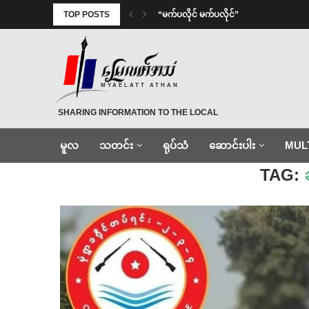
TOP POSTS
⁨ ⁨“မက်ပလိုင် မက်ပလိုင်”
MYAELATT ATHAN
SHARING INFORMATION TO THE LOCAL
မူလ
သတင်း
ရုပ်သံ
ဆောင်းပါး
MUL
Home
»
ချစ်သူများနေ့
TAG: