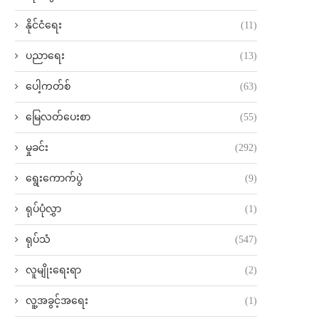
နိုင်ငံရေး
(11)
ပညာရေး
(13)
ပေါ့ကတ်စ်
(63)
မြေလတ်ပေးစာ
(55)
မှုခင်း
(292)
ရွေးကောက်ပွဲ
(9)
ရုပ်ပုံလွှာ
(1)
ရုပ်သံ
(547)
လူမျိုးရေးရာ
(2)
လူ့အခွင့်အရေး
(1)