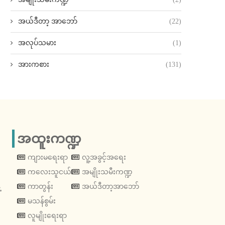
အယ်ဒီတာ့ အာဘော်
(22)
အလုပ်သမား
(1)
အားကစား
(131)
အထူးကဏ္ဍ
ကျားမရေးရာ
လူ့အခွင့်အရေး
ကလေးသူငယ်
အမျိုးသမီးကဏ္ဍ
့
ကာတွန်း
အယ်ဒီတာ့အာဘော်
မသန်စွမ်း
လူမျိုးရေးရာ