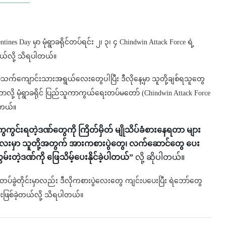
s Day မှာ မုံရွာခရိုင်တပ်ရင်း ၂၊ ၃၊ ၄ Chindwin Attack Force ရဲ့
ယ်လို့ သိရပါတယ်။
ော်သက်ကျောင်းသားအရွယ်လေးတွေပါပြီး ဒီလိုနေ့မှာ သူတို့ချစ်ရသူတွေ
ခဲ့တာလို့ မုံရွာခရိုင် ပြည်သူကာကွယ်ရေးတပ်မတော် (Chindwin Attack Force
ါတယ်။
ေကွင်းရတဲ့ဒဏ်တွေကို ကြိတ်မှိတ် မျိုသိပ်ခံစားနေရတာ များ
့လေးမှာ သူတို့အတွက် အားကစားပွဲတွေ၊ လက်ဆောင်တွေ ပေး
မ်းတဲ့ဒဏ်ကို ဖြေသိမ့်ပေးနိုင်ခဲ့ပါတယ်”
လို့ ဆိုပါတယ်။
 တပ်ခွဲတိုင်းမှာလည်း ဒီလိုကစားပွဲလေးတွေ ကျင်းပပေးပြီး ရဲဘော်တွေ
ပေးဖြစ်ခဲ့တယ်လို့ သိရပါတယ်။