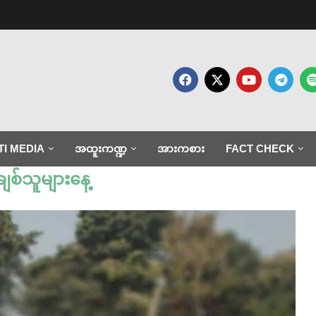
TI MEDIA
အထူးကဏ္ဍ
အားကစား
FACT CHECK
ချစ်သူများနေ့