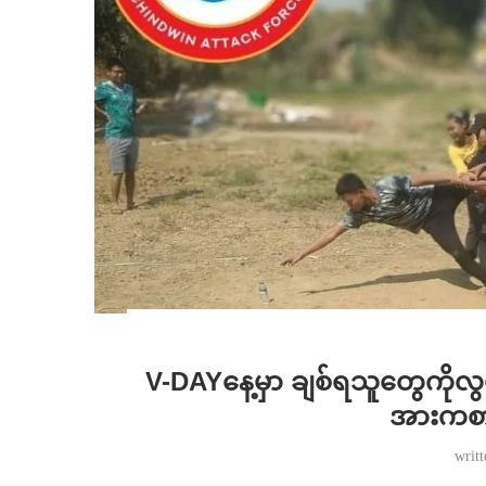
V-DAYနေ့မှာ ချစ်ရသူတွေကိုလွမ်းတ
အားကစား
writ