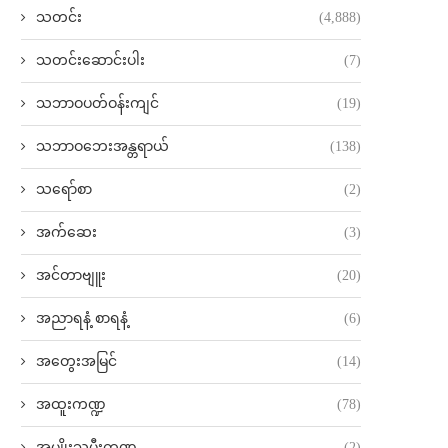
သတင်း
(4,888)
သတင်းဆောင်းပါး
(7)
သဘာဝပတ်ဝန်းကျင်
(19)
သဘာဝဘေးအန္တရာယ်
(138)
သရော်စာ
(2)
အက်ဆေး
(3)
အင်တာဗျူး
(20)
အညာရနံ့ စာရနံ့
(6)
အတွေးအမြင်
(14)
အထူးကဏ္ဍ
(78)
အမျိုးသမီးကဏ္ဍ
(2)