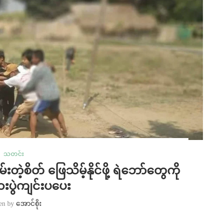
သတင်း
ဲ့စိတ် ဖြေသိမ့်နိုင်ဖို့ ရဲဘော်တွေကို
ပွဲကျင်းပပေး
ten by
အောင်စိုး