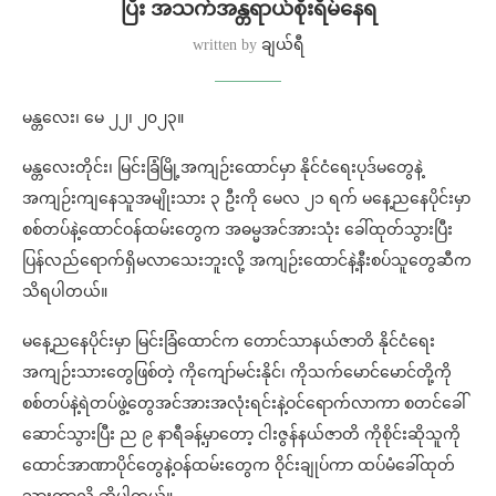
ပြီး အသက်အန္တရာယ်စိုးရိမ်နေရ
written by
ချယ်ရီ
မန္တလေး၊ မေ ၂၂၊ ၂၀၂၃။
မန္တလေးတိုင်း၊ မြင်းခြံမြို့အကျဉ်းထောင်မှာ နိုင်ငံရေးပုဒ်မတွေနဲ့
အကျဉ်းကျနေသူအမျိုးသား ၃ ဦးကို မေလ ၂၁ ရက်‌ မနေ့ညနေပိုင်းမှာ
စစ်တပ်နဲ့ထောင်ဝန်ထမ်းတွေက အဓမ္မအင်အားသုံး ခေါ်ထုတ်သွားပြီး
ပြန်လည်ရောက်ရှိမလာသေးဘူးလို့ အကျဉ်းထောင်နဲ့နီးစပ်သူတွေဆီက
သိရပါတယ်။
မနေ့ညနေပိုင်းမှာ မြင်းခြံထောင်က တောင်သာနယ်ဇာတိ နိုင်ငံရေး
အကျဉ်းသားတွေဖြစ်တဲ့ ကိုကျော်မင်းနိုင်၊ ကိုသက်မောင်မောင်တို့ကို
စစ်တပ်နဲ့ရဲတပ်ဖွဲ့တွေအင်အားအလုံးရင်းနဲ့ဝင်ရောက်လာကာ စတင်ခေါ်
ဆောင်သွားပြီး ည ၉ နာရီခန့်မှာတော့ ငါးဇွန်နယ်ဇာတိ ကိုစိုင်းဆိုသူကို
ထောင်အာဏာပိုင်တွေနဲ့ဝန်ထမ်းတွေက ဝိုင်းချုပ်ကာ ထပ်မံခေါ်ထုတ်