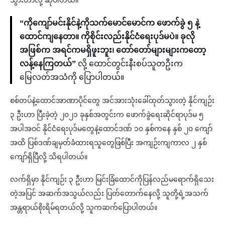
သွားတာလို့ ဆိုပါတယ်။
“ကိုကျော်မင်းနိုင်နဲ့ကိုသက်မောင်မောင်က ဖောက်ခွဲ ၅ နဲ့
ထောင်ကျနေတာ။ ကိုစိုင်းလည်းနိုင်ငံရေးပုဒ်မပဲ။ ခုလို
အဖြစ်က အရင်ကမရှိဖူးဘူး၊ တော်တော်များများကတော့
လန့်နေကြတယ်”
လို့ ထောင်တွင်းနီးစပ်သူတဦးက
မြေလတ်အသံကို ပြောပါတယ်။
‌စစ်တပ်နဲ့ထောင်အာဏာပိုင်တွေ အင်အားသုံးခေါ်ထုတ်သွားတဲ့ နိုင်ကျဉ်း
၃ ဦးဟာ ပြီးခဲ့တဲ့ ၂၀၂၁ ခုနှစ်အတွင်းက ဖောက်ခွဲရေးဆိုင်ရာပုဒ်မ ၅
အပါအဝင် နိုင်ငံရေးပုဒ်မတွေနဲ့ထောင်ဒဏ် ၁၀ နှစ်ကနေ နှစ် ၂၀ ကျော်
အထိ ပြစ်ဒဏ်ချမှတ်ခံထားရသူတွေဖြစ်ပြီး အကျဉ်းကျကာလ ၂ နှစ်
ကျော်ရှိပြီလို့ သိရပါတယ်။
လက်ရှိမှာ နိုင်ကျဉ်း ၃ ဦးဟာ မြင်းခြံထောင်ကိုပြန်လည်မရောက်ရှိသေး
တဲ့အပြင် အဆက်အသွယ်လည်း ပြတ်တောက်နေလို့ သူတို့ရဲ့အသက်
အန္တရာယ်စိုးရိမ်ရတယ်လို့ သူကဆက်ပြောပါတယ်။