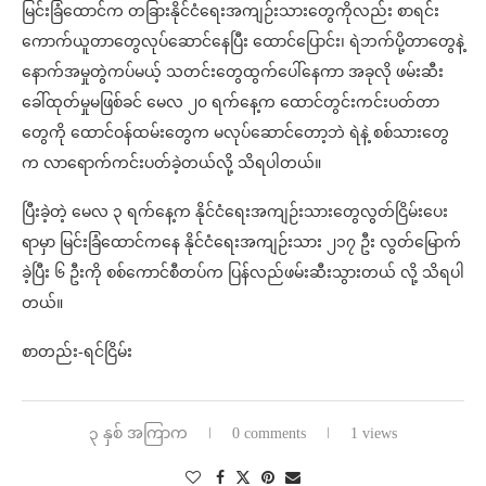
မြင်းခြံထောင်က တခြားနိုင်ငံရေးအကျဉ်းသားတွေကိုလည်း စာရင်း
ကောက်ယူတာတွေလုပ်ဆောင်နေပြီး ထောင်ပြောင်း၊ ရဲဘက်ပို့တာတွေနဲ့
နောက်အမှုတွဲကပ်မယ့် သတင်းတွေထွက်ပေါ်နေကာ အခုလို ဖမ်းဆီး
ခေါ်ထုတ်မှုမဖြစ်ခင် မေလ ၂၀ ရက်နေ့က ထောင်တွင်းကင်းပတ်တာ
တွေကို ထောင်ဝန်ထမ်းတွေက မလုပ်ဆောင်တော့ဘဲ ရဲနဲ့ စစ်သားတွေ
က လာရောက်ကင်းပတ်ခဲ့တယ်လို့ သိရပါတယ်။
ပြီးခဲ့တဲ့ မေလ ၃ ရက်နေ့က နိုင်ငံရေးအကျဉ်းသားတွေလွတ်ငြိမ်းပေး
ရာမှာ မြင်းခြံထောင်ကနေ နိုင်ငံရေးအကျဉ်းသား ၂၁၇ ဦး လွတ်မြောက်
ခဲ့ပြီး ၆ ဦးကို စစ်ကောင်စီတပ်က ပြန်လည်ဖမ်းဆီးသွားတယ် လို့ သိရပါ
တယ်။
စာတည်း-ရင်ငြိမ်း
၃ နှစ် အကြာက
0 comments
1 views