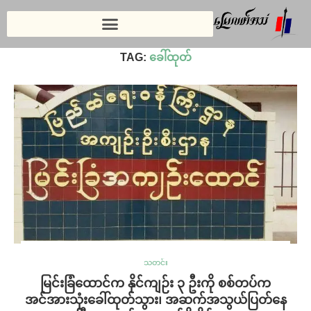
Home
»
ခေါ်ထုတ်
TAG:
ခေါ်ထုတ်
သတင်း
မြင်းခြံထောင်က နိုင်ကျဉ်း ၃ ဦးကို စစ်တပ်က
အင်အားသုံးခေါ်ထုတ်သွား၊ အဆက်အသွယ်ပြတ်နေ