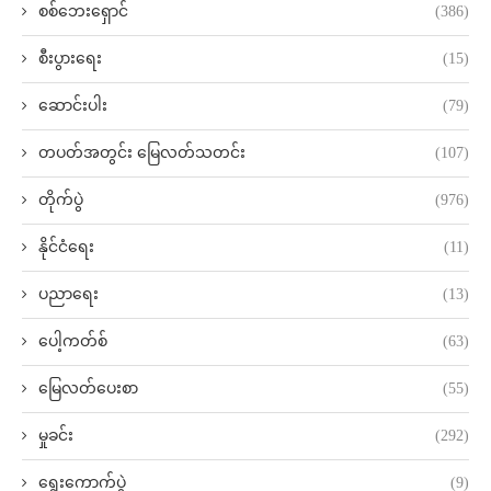
စစ်ဘေးရှောင်
(386)
စီးပွားရေး
(15)
ဆောင်းပါး
(79)
တပတ်အတွင်း မြေလတ်သတင်း
(107)
တိုက်ပွဲ
(976)
နိုင်ငံရေး
(11)
ပညာရေး
(13)
ပေါ့ကတ်စ်
(63)
မြေလတ်ပေးစာ
(55)
မှုခင်း
(292)
ရွေးကောက်ပွဲ
(9)