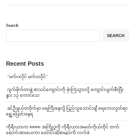
Search
SEARCH
Recent Posts
⁨ ⁨“မက်ပလိုင် မက်ပလိုင်”
⁨⁩ ⁨ဂျက်ဖိုက်တာနဲ့ စာသင်ကျောင်းကို ဗုံးကြဲသွားလို့ ကျောင်းပျက်စီးပြီး
နွား ၁၃ ကောင်သေ
⁩ ⁨ခင်ဦးနယ်တဝိုက်မှာ ရေကြီးနေလို့ ပြည်သူသောင်းချီ ရေဘေးလွတ်ရာ
ရွှေ့ပြောင်းနေရ
ကိုရီးယားက ၈၈၈၈ အကြိုပွဲကို ကိုရီးယားအမတ်ကိုယ်တိုင် တက်
ရောက်အားပေးကာ တောင်းဆိုစာများကို လက်ခံ