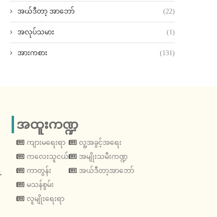
အယ်ဒီတာ့ အာဘော်
(22)
အလုပ်သမား
(1)
အားကစား
(131)
အထူးကဏ္ဍ
ကျားမရေးရာ
လူ့အခွင့်အရေး
ကလေးသူငယ်
အမျိုးသမီးကဏ္ဍ
့
ကာတွန်း
အယ်ဒီတာ့အာဘော်
မသန်စွမ်း
လူမျိုးရေးရာ