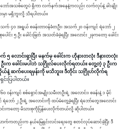
ရဲဘော်အသစ်တွေပဲ ရှိကာ လက်နက်အနေနဲ့ကလည်း လက်လုပ်နဲ့ ခါးချိုး
မှာ မရှိဘူးလို့ သိရပါတယ်။
က် ၄၀ အရွယ် စခန်းတာဝန်ခံတဦး၊ အသက်၂၀ ဝန်းကျင် ရဲဘော် ၂
ုစုပေါင်း ၅ ဦး ခေါင်းဖြတ် အသတ်ခံခဲ့ရပြီး အလောင်း ၂ခုကတော့ ခေါင်း
၅ လောင်းရှာပြီး မနက်မှ ခေါင်းက ဟိုနားတလုံး ဒီနားတလုံး
 ၂ ဦးက ခေါင်းမပါဘဲ သဂြိုလ်ပေးလိုက်ရတယ်။ တွေ့တဲ့ ၃ ဦးက
ုယ်နဲ့ ဆက်ပေးရမှန်းကို မသိဘူး။ ဒီတိုင်း သဂြိုဟ်လိုက်ရ
ရှင်းပြပါတယ်။
န်းကျင် စစ်ရှောင်အမျိုးသမီးတဦးရဲ့ အလောင်း၊ စခန်းနဲ့ ၁ မိုင်
ဲဘော် ၂ ဦးရဲ့ အလောင်းကို ထပ်မံတွေ့ခဲ့ရပြီး ရဲဘော်တွေအလောင်း
ောင်းကတော့ မိသားစုကိုပြန်ပေးလိုက်တယ်လို့ ဆိုပါတယ်။
လောက်ကတည်းက နယ်မြေရှင်းလင်းရေးတွေ စတင်လုပ်ဆောင်ခဲ့ပြီး ဒီ