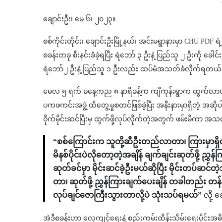
ချောင်းဦး၊ မေ ၆၊ ၂၀၂၃။
စစ်ကိုင်းတိုင်း၊ ချောင်းဦးမြို့နယ်၊ အင်းမရွာနားမှာ CHU PD
စခန်းတခု စီးနင်းခံခဲ့ရပြီး ရဲဘော် ၃ ဦးနဲ့ ပြည်သူ ၂ ဦးကို ခ
ရဲဘော်၂ ဦးနဲ့ ပြည်သူ ၁ ဦးလည်း ထပ်မံအသတ်ခံလိုက်ရတယ်
မေလ ၅ ရက် မနေ့ကည ၈ နာရီခန့်က ကျီကုန်းရွာက ထွက်လာတဲ့ အ
ပကဖကင်း‌အဖွဲ့ ထိတွေ့မှုစတင်ဖြစ်ခဲ့ပြီး အနီးနားမှာရှိတဲ့ အဆို
ဝိုက်မိုင်းဆင်ပြီးမှ ထွက်ဖို့လုပ်လိုက်တဲ့အတွက် ဖမ်းမိကာ အ
“စစ်ကြောင်းက သူတို့ဆီဦးတည်လာတာ၊ ကြားမှာရှိတဲ့ 
မိနစ်ပိုင်းပဲလိုတော့တဲ့အချိန် ချက်ချင်းဆုတ်ဖို့
ဆုတ်ခင်မှာ မိုင်းဆင်ခဲ့ဦးမယ်ဆိုပြီး မိုင်းတပ်ဆင်တဲ့
တာ၊ ဆုတ်ဖို့ ညွှန်ကြားချက်ပေးချိန် တခါတည်း တ
လုပ်ချင်ဇောကြီးသွားတာလို့ပဲ သုံးသပ်ရမယ်”
လို့
အဲဒီစခန်းဟာ လေ့ကျင့်ရေးနဲ့ စည်းကမ်းထိန်းသိမ်းရေးပိုင်