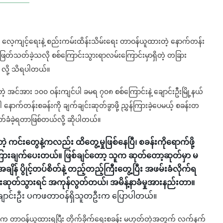
F ရဲ့ လေ့ကျင့်ရေးနဲ့ စည်းကမ်းထိန်းသိမ်းရေး တာဝန်ယူထားတဲ့ နောက်တန်း
ေါင်းဖြတ်သတ်ခဲ့သလို စစ်ကြောင်းသွားရာလမ်းကြောင်းမှာရှိတဲ့ တခြား
 လို့ သိရပါတယ်။
င်အား ၁၀၀ ဝန်းကျင်ပါ ခမရ ၇၀၈ စစ်ကြောင်းနဲ့ ချောင်းဦးမြို့နယ်
ပါ နောက်တန်းစခန်းကို ချက်ချင်းဆုတ်ခွာဖို့ ညွှန်ကြားခဲ့ပေမယ့် စခန်းတ
သတ်ခံခဲ့ရတာဖြစ်တယ်လို့ ဆိုပါတယ်။
ကင်းတွေနဲ့ကလည်း ထိတွေ့မှုဖြစ်နေပြီ၊ စခန်းကိုရောက်ဖို့
 ညွှန်ကြားချက်ပေးတယ်။ ဖြစ်ချင်တော့ သူက ဆုတ်တော့ဆုတ်မှာ မ
အချိန် ပွိုင့်တပ်စိတ်နဲ့ တည့်တည့်ကြီးတွေ့ပြီး အဖမ်းခံလိုက်ရ
န်းဆုတ်သွားရင် အကုန်လွတ်တယ်၊ အမိန့်နာခံမှုအားနည်းတာ။
 ချောင်းဦး ပကဖတာဝန်ရှိသူတဦးက ပြောပါတယ်။
းအဓိက တာဝန်ယူထားရပြီး တိုက်ခိုက်ရေးစခန်း မဟုတ်တဲ့အတွက် လက်နက်