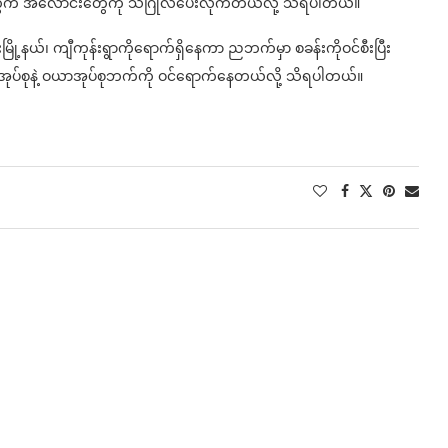
့အတွက် အလောင်းတွေကို သဂြိုလ်ပေးလိုက်တယ်လို့ သိရပါတယ်။
နယ်၊ ကျီကုန်းရွာကိုရောက်ရှိနေကာ ညဘက်မှာ စခန်းကိုဝင်စီးပြီး
ေကူအုပ်စုနဲ့ ဝယာအုပ်စုဘက်ကို ဝင်ရောက်နေတယ်လို့ သိရပါတယ်။