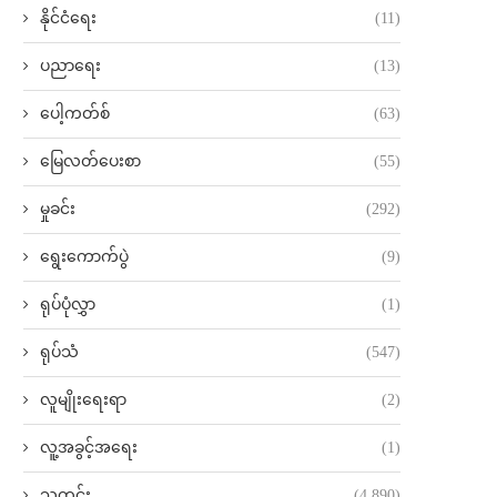
နိုင်ငံရေး
(11)
ပညာရေး
(13)
ပေါ့ကတ်စ်
(63)
မြေလတ်ပေးစာ
(55)
မှုခင်း
(292)
ရွေးကောက်ပွဲ
(9)
ရုပ်ပုံလွှာ
(1)
ရုပ်သံ
(547)
လူမျိုးရေးရာ
(2)
လူ့အခွင့်အရေး
(1)
သတင်း
(4,890)