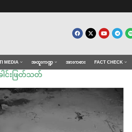
TI MEDIA
အထူးကဏ္ဍ
အားကစား
FACT CHECK
ေါင်းဖြတ်သတ်