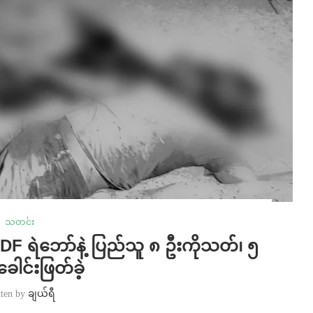
သတင်း
DF ရဲဘော်နဲ့ ပြည်သူ ၈ ဦးကိုသတ်၊ ၅
ခေါင်းဖြတ်ခဲ့
tten by
ချယ်ရီ