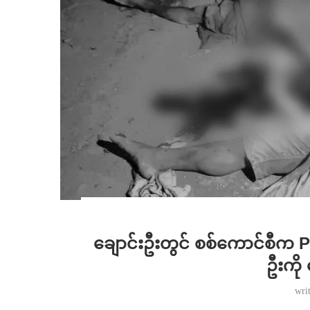
ချောင်းဦးတွင် စစ်ကောင်စီက P
ဦးကို 
wri