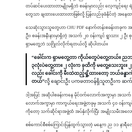
တပ်ဆင်ပေးထားတာမျိုးမရှိဘဲ စခန်းမှာလည်း လေ့ကျင့်ရေး 
တွေသာ ချထားပေးထားတာဖြစ်လို့ ပြန်လည်ခုခံနိုင်တဲ့ အနေထား
သေဆုံးသွားသူတွေဟာ CHU PDF နောက်တန်းစခန်းတခုက အသ
ဦး၊ စခန်းအနီးနားမှာရှိတဲ့ အသက် ၂၀ ဝန်းကျင် ရွာသား ၂ ဦး စ
ရှာမတွေ့ဘဲ သင်္ဂြုလ်လိုက်ရတယ်လို့ ဆိုပါတယ်။
“ခေါင်းက ရှာမတွေ့တာ ကိုယ်တွေပဲတွေ့တယ်။ ညဘက် 
၃လုံးပဲတွေ့တာ။ ၂ လုံးက ခုထိကို မတွေ့သေးဘူး။
လည်း ခေါင်းကို မီးထဲထည့်ရှို့ထားတော့ ဘယ်ခန္ဓာကိ
တယ်”
လို့ ချောင်းဦး ပကဖတာဝန်ရှိသူတဦးက ဆက်
ဒါ့အပြင် အဆိုပါစခန်းကနေ မိုင်ဝက်လောက်အကွာမှာ အသက် ၆၀ ဝ
လောက်အကွာမှာ ကာကွယ်ရေးအဖွဲ့တခုမှ အသက် ၄၀ ဝန်းကျင် ရ
ကိုတော့ သက်ဆိုင်ရာအဖွဲ့ထံ အပ်နှံလိုက်ပြီး အမျိုးသမီးအလ
စစ်ကောင်စီစစ်ကြောင်းပြန်ထွက်သွားတဲ့ မနေ့က ည ၁၁ နာရီ