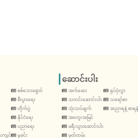
ဆောင်းပါး
စစ်ဘေးရှောင်
အက်ဆေး
ရုပ်ပုံလွှာ
စီးပွားရေး
သတင်းဆောင်းပါး
သရော်စာ
တိုက်ပွဲ
သုံးသပ်ချက်
အညာရနံ့ စာရနံ
နိုင်ငံရေး
အတွေးအမြင်
ပညာရေး
ခရီးသွားဆောင်းပါး
းကျင်
မှုခင်း
မှတ်တမ်း