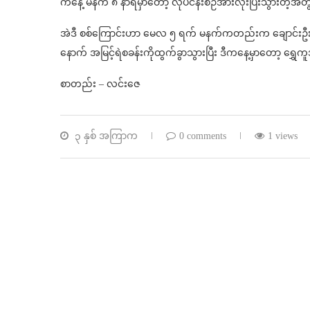
ကနေ့ မနက် ၈ နာရီမှာတော့ လုပ်ငန်းစဉ်အားလုံးပြီးသွားတဲ
အဲဒီ စစ်ကြောင်းဟာ မေလ ၅ ရက် မနက်ကတည်းက ချောင်းဦးမြို့
နောက် အမြင့်ရဲစခန်းကိုထွက်ခွာသွားပြီး ဒီကနေ့မှာတော့ ရွှ
စာတည်း – လင်းဇေ
၃ နှစ် အကြာက
0 comments
1 views