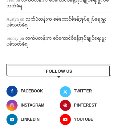
Fred
on
လက်ပံတန်းက စစ်ကောင်စီခန့်အုပ်ချုပ်ရေးမှူး ပစ်
သတ်ခံရ
Austyn
on
လက်ပံတန်းက စစ်ကောင်စီခန့်အုပ်ချုပ်ရေးမှူး
ပစ်သတ်ခံရ
Sidney
on
လက်ပံတန်းက စစ်ကောင်စီခန့်အုပ်ချုပ်ရေးမှူး
ပစ်သတ်ခံရ
FOLLOW US
FACEBOOK
TWITTER
INSTAGRAM
PINTEREST
LINKEDIN
YOUTUBE