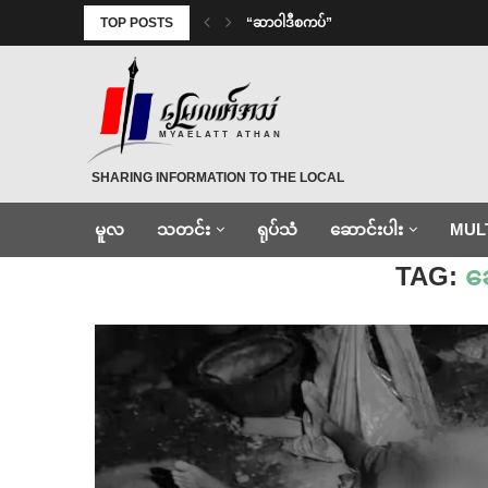
TOP POSTS
“ဆာဝါဒီစကပ်”
MYAELATT ATHAN
SHARING INFORMATION TO THE LOCAL
မူလ
သတင်း
ရုပ်သံ
ဆောင်းပါး
MUL
Home
»
ခေါင်းဖြတ်သတ်
TAG:
ခ