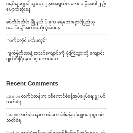
ရေစီးနဲ့မျောပါသွားတဲ့ ၂ နှစ်အရွယ်ကလေး ၁ ဦးအပါ ၂ ဦး
ပျောက်ဆုံးနေ
စစ်ကိုင်းတိုင်း မြို့နယ် ၆ ခုက ရေဘေးရှောင်ပြည်သူ
သောင်းချီ အကူအညီလိုအပ်နေ
⁨ ⁨“မက်ပလိုင် မက်ပလိုင်”
⁨⁩ ⁨ဂျက်ဖိုက်တာနဲ့ စာသင်ကျောင်းကို ဗုံးကြဲသွားလို့ ကျောင်း
ပျက်စီးပြီး နွား ၁၃ ကောင်သေ
Recent Comments
Elias
on
လက်ပံတန်းက စစ်ကောင်စီခန့်အုပ်ချုပ်ရေးမှူး ပစ်
သတ်ခံရ
Luz
on
လက်ပံတန်းက စစ်ကောင်စီခန့်အုပ်ချုပ်ရေးမှူး ပစ်
သတ်ခံရ