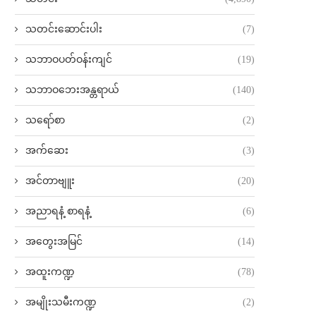
သတင်းဆောင်းပါး
(7)
သဘာဝပတ်ဝန်းကျင်
(19)
သဘာဝဘေးအန္တရာယ်
(140)
သရော်စာ
(2)
အက်ဆေး
(3)
အင်တာဗျူး
(20)
အညာရနံ့ စာရနံ့
(6)
အတွေးအမြင်
(14)
အထူးကဏ္ဍ
(78)
အမျိုးသမီးကဏ္ဍ
(2)