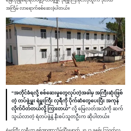
မြေလုံခြုံရေးရဲတပ်ဖွဲ့ဒု-တပ်ဖွဲ့မှူး ဒုရဲမှူးကြီးစိုင်းလှထူးက ဒုတိယ
အကြိမ် လာရောက်စစ်ဆေးခဲ့ပါတယ်။
“အတိုင်ခံရလို့ စစ်ဆေးမှုတွေလုပ်တဲ့အခါမှ အကြီးဆုံးဖြစ်
တဲ့ တပ်ဖွဲ့မှူး ရဲမှူးကြီး လှရီကို ပိုက်ဆံတွေပေးပြီး အကုန်
လိုက်ပိတ်တယ်လို့ ကြားတယ်”
လို့ မြေလတ်အသံကို ဆက်
သွယ်လာတဲ့ ရဲတပ်ဖွဲ့နဲ့ နီးစပ်သူတဦးက ဆိုပါတယ်။
ရဲမှူးကြီး လှရီဟာ စစ်အာဏာသိမ်းပြီးနောက် ၂၀၂၁ ခုနှစ်၊ ဩဂုတ်လ