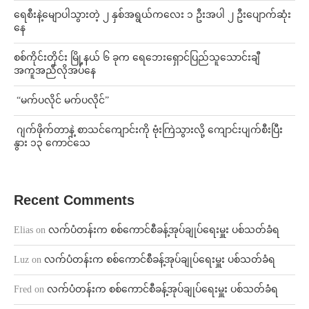
ရေစီးနဲ့မျောပါသွားတဲ့ ၂ နှစ်အရွယ်ကလေး ၁ ဦးအပါ ၂ ဦးပျောက်ဆုံး
နေ
စစ်ကိုင်းတိုင်း မြို့နယ် ၆ ခုက ရေဘေးရှောင်ပြည်သူသောင်းချီ
အကူအညီလိုအပ်နေ
⁨ ⁨“မက်ပလိုင် မက်ပလိုင်”
⁨⁩ ⁨ဂျက်ဖိုက်တာနဲ့ စာသင်ကျောင်းကို ဗုံးကြဲသွားလို့ ကျောင်းပျက်စီးပြီး
နွား ၁၃ ကောင်သေ
Recent Comments
Elias
on
လက်ပံတန်းက စစ်ကောင်စီခန့်အုပ်ချုပ်ရေးမှူး ပစ်သတ်ခံရ
Luz
on
လက်ပံတန်းက စစ်ကောင်စီခန့်အုပ်ချုပ်ရေးမှူး ပစ်သတ်ခံရ
Fred
on
လက်ပံတန်းက စစ်ကောင်စီခန့်အုပ်ချုပ်ရေးမှူး ပစ်သတ်ခံရ