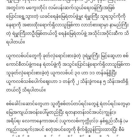
အတွင်းက မကွေးတိုင်း လမ်းပန်းဆက်သွယ်ရေးဝန်ကြီးအဖြစ်
ပြောင်းရွှေ့သွားတဲ့ ယခင်ရေနံမြေရဲတပ်ဖွဲ့မှူး ရဲမှူးကြီး သူရသွင်ကိုကို
နေရာကို အစားထိုးရောက်ရှိလာသူဖြစ်ကာ လာဘ်စားရာမှာ နာမည်ကြီး
တဲ့ ရဲမှူးကြီးတဦးဖြစ်တယ်လို့ ရေနံမြေရဲတပ်ဖွဲ့ အသိုင်းအဝိုင်းဆီက သိ
ရပါတယ်။
ယူကလစ်ပင်တွေကို ခုတ်လှဲ‌ရောင်းစားခဲ့တဲ့ ဒုရဲမှူးကြီး မြင့်ဆွေဟာ စစ်
ကောင်စီတပ်ဖွဲ့ကနေ ရဲတပ်ဖွဲ့ကို အသွင်ပြောင်းနဲ့ရောက်ရှိလာသူဖြစ်ကာ
သူခုတ်လှဲရောင်းစားခဲ့တဲ့ ယူကလစ်ပင် ၃၀ ဟာ ၁၁ တန်ခန့်ရှိပြီး
ယူကလစ်သစ်ပေါက်ဈေးဟာ ၁ တန်ကို ၂ သိန်းခွဲကနေ ၅ သိန်းအထိရှိ
တယ်လို့ သိရပါတယ်။
စစ်ခေါင်းဆောင်တွေဟာ သူတို့စစ်တပ်တပ်ရင်းတွေနဲ့ ရဲတပ်ရင်းတွေမှာ
မြေအကျယ်အဝန်းပေါ်မူတည်ပြီး ရတနာတန်းဝင်အပင်(ကျွန်း)၊
အရိပ်ရ၊ လေကာနေကာအပင် (ယူကလစ်၊ကုက္ကိုလ်)၊ နှစ်ရှည်သီးနှံ (မ
ကျည်း၊သရက်)အပင် စတဲ့အပင်တွေကို စိုက်ဖို့ညွှန်ကြားထားပြီး စီမံ