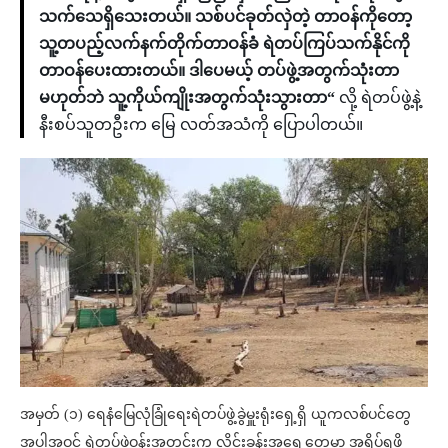
သက်သေရှိသေးတယ်။ သစ်ပင်ခုတ်လှဲတဲ့ တာဝန်ကိုတော့
သူ့တပည့်လက်နက်တိုက်တာဝန်ခံ ရဲတပ်ကြပ်သက်နိုင်ကို
တာဝန်ပေးထားတယ်။ ဒါပေမယ့် တပ်ဖွဲ့အတွက်သုံးတာ
မဟုတ်ဘဲ သူ့ကိုယ်ကျိုးအတွက်သုံးသွားတာ“
လို့ ရဲတပ်ဖွဲ့နဲ့
နီးစပ်သူတဦးက မြေ လတ်အသံကို ပြောပါတယ်။
အမှတ် (၁) ရေနံမြေလုံခြုံရေးရဲတပ်ဖွဲ့ခွဲမှူးရုံးရှေ့ရှိ ယူကလစ်ပင်တွေ
အပါအဝင် ရဲတပ်ဖွဲ့ဝန်းအတွင်းက လိုင်းခန်းအရှေ့တွေမှာ အရိပ်ရဖို့