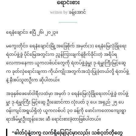
ရောင်းစား
written by
ခန့်အောင်
ရေနံချောင်း၊ ဧပြီ ၂၆၊ ၂၀၂၃။
မကွေးတိုင်း၊ ရေနံချောင်းမြို့အခြေစိုက် အမှတ်(၁) ရေနံမြေလုံခြုံရေး
ရဲတပ်ဖွဲ့ခွဲ ပိုင်မြေအတွင်းက ညွှန်ကြားချက်နဲ့စိုက်ခိုင်းတဲ့ အရိပ်ရ
လေကာ၊နေကာ ယူကလစ်ပင်တွေကို ရဲတပ်ဖွဲ့ခွဲမှူး ဒု-ရဲမှူးကြီးမြင့်ဆွေ
က ခုတ်လှဲရောင်းချကာ ကိုယ်ကျိုးအတွက်အသုံးပြုခဲ့တယ်လို့ ရဲတပ်ဖွဲ့
နဲ့ နီးစပ်သူတဦးက ဆိုပါတယ်။
အခုနှစ်ဖေဖော်ဝါရီလထဲမှာ အမှတ် ၁ ရေနံမြေလုံခြုံရေးတပ်ဖွဲ့ခွဲ တပ်ဖွဲ့
မှူး ဒု-ရဲမှူးကြီး မြင့်ဆွေ ဦးဆောင်ကာ လုံးပတ် ၃ ပေ၊ အရှည် ၂၅ ပေ
ဝန်းကျင်အရွယ်ရှိတဲ့ ယူကလစ်ပင် ၃၀ ခန့်ကို ဖောင်းကတောကျေးရွာ
ရာအိမ်မှူးဦးထွန်းအေး ဆီ ရောင်းစားခဲ့တာဖြစ်ပါတယ်။
“ဓါတ်ပုံနဲ့တကွ လက်ရှိမြေပြင်မှာလည်း သစ်ငုတ်တိုတွေ