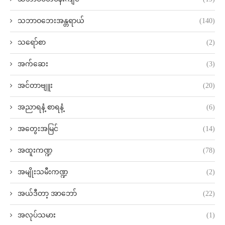
သဘာဝဘေးအန္တရာယ်
(140)
သရော်စာ
(2)
အက်ဆေး
(3)
အင်တာဗျူး
(20)
အညာရနံ့ စာရနံ့
(6)
အတွေးအမြင်
(14)
အထူးကဏ္ဍ
(78)
အမျိုးသမီးကဏ္ဍ
(2)
အယ်ဒီတာ့ အာဘော်
(22)
အလုပ်သမား
(1)