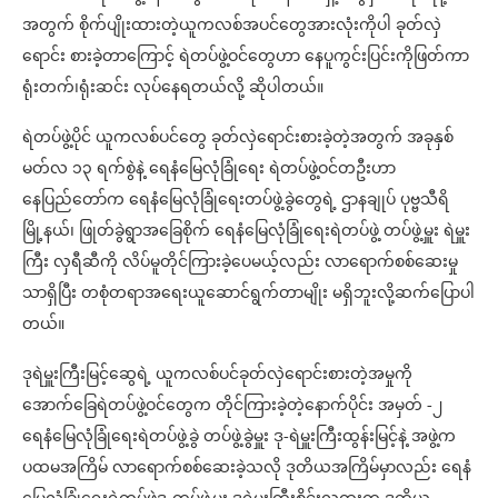
အတွက် စိုက်ပျိုးထားတဲ့ယူကလစ်အပင်တွေအားလုံးကိုပါ ခုတ်လှဲ
ရောင်း စားခဲ့တာကြောင့် ရဲတပ်ဖွဲ့ဝင်တွေဟာ နေပူကွင်းပြင်းကိုဖြတ်ကာ
ရုံးတက်၊ရုံးဆင်း လုပ်နေရတယ်လို့ ဆိုပါတယ်။
ရဲတပ်ဖွဲ့ပိုင် ယူကလစ်ပင်တွေ ခုတ်လှဲရောင်းစားခဲ့တဲ့အတွက် အခုနှစ်
မတ်လ ၁၃ ရက်စွဲနဲ့ ရေနံမြေလုံခြုံရေး ရဲတပ်ဖွဲ့ဝင်တဦးဟာ
နေပြည်တော်က ရေနံမြေလုံခြုံရေးတပ်ဖွဲ့ခွဲတွေရဲ့ ဌာနချုပ် ပုဗ္ဗသီရိ
မြို့နယ်၊ ဖြုတ်ခွဲရွာအခြေစိုက် ရေနံမြေလုံခြုံရေးရဲတပ်ဖွဲ့ တပ်ဖွဲ့မှူး ရဲမှူး
ကြီး လှရီဆီကို လိပ်မူတိုင်ကြားခဲ့ပေမယ့်လည်း လာရောက်စစ်ဆေးမှု
သာရှိပြီး တစုံတရာအရေးယူဆောင်ရွက်တာမျိုး မရှိဘူးလို့ဆက်ပြောပါ
တယ်။
ဒုရဲမှူးကြီးမြင့်ဆွေရဲ့ ယူကလစ်ပင်ခုတ်လှဲရောင်းစားတဲ့အမှုကို
အောက်ခြေရဲတပ်ဖွဲ့ဝင်တွေက တိုင်ကြားခဲ့တဲ့နောက်ပိုင်း အမှတ် -၂
ရေနံမြေလုံခြုံရေးရဲတပ်ဖွဲ့ခွဲ တပ်ဖွဲ့ခွဲမှူး ဒု-ရဲမှူးကြီးထွန်းမြင့်နဲ့ အဖွဲ့က
ပထမအကြိမ် လာရောက်စစ်ဆေးခဲ့သလို ဒုတိယအကြိမ်မှာလည်း ရေနံ