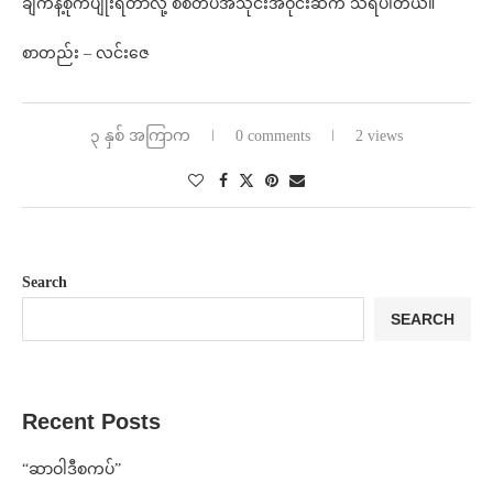
ချက်နဲ့စိုက်ပျိုးရတာလို့ စစ်တပ်အသိုင်းအဝိုင်းဆီက သိရပါတယ်။
စာတည်း – လင်းဇေ
၃ နှစ် အကြာက
0 comments
2 views
Search
SEARCH
Recent Posts
“ဆာဝါဒီစကပ်”