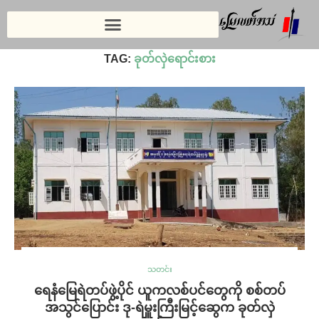
Home
»
ခုတ်လှဲရောင်းစား
TAG:
ခုတ်လှဲရောင်းစား
သတင်း
ရေနံမြေရဲတပ်ဖွဲ့ပိုင် ယူကလစ်ပင်တွေကို စစ်တပ်
အသွင်ပြောင်း ဒု-ရဲမှူးကြီးမြင့်ဆွေက ခုတ်လှဲ