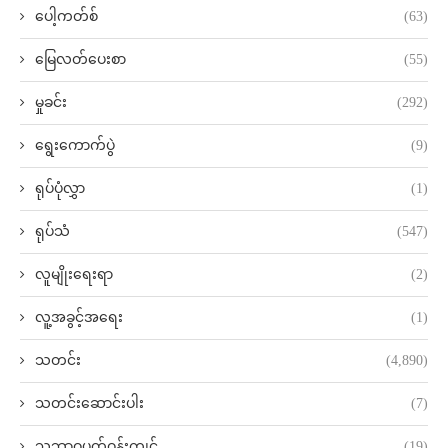
ပေါ့ကတ်စ်
(63)
မြေလတ်ပေးစာ
(55)
မှုခင်း
(292)
ရွေးကောက်ပွဲ
(9)
ရုပ်ပုံလွှာ
(1)
ရုပ်သံ
(547)
လူမျိုးရေးရာ
(2)
လူ့အခွင့်အရေး
(1)
သတင်း
(4,890)
သတင်းဆောင်းပါး
(7)
သဘာဝပတ်ဝန်းကျင်
(19)