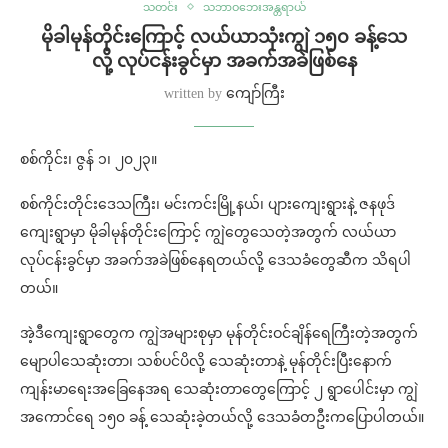
သတင်း
သဘာဝဘေးအန္တရာယ်
မိုခါမုန်တိုင်းကြောင့် လယ်ယာသုံးကျွဲ ၁၅၀ ခန့်သေ
လို့ လုပ်ငန်းခွင်မှာ အခက်အခဲဖြစ်နေ
written by
ကျော်ကြီး
စစ်ကိုင်း၊ ဇွန် ၁၊ ၂၀၂၃။
စစ်ကိုင်းတိုင်းဒေသကြီး၊ မင်းကင်းမြို့နယ်၊ ပျားကျေးရွားနဲ့ ဇနဖုဒ်
ကျေးရွာမှာ မိုခါမုန်တိုင်းကြောင့် ကျွဲတွေသေတဲ့အတွက် လယ်ယာ
လုပ်ငန်းခွင်မှာ အခက်အခဲဖြစ်နေရတယ်လို့ ဒေသခံတွေဆီက သိရပါ
တယ်။
အဲ့ဒီကျေးရွာတွေက ကျွဲအများစုမှာ မုန်တိုင်းဝင်ချိန်ရေကြီးတဲ့အတွက်
မျောပါသေဆုံးတာ၊ သစ်ပင်ပိလို့ သေဆုံးတာနဲ့ မုန်တိုင်းပြီးနောက်
ကျန်းမာရေးအခြေနေအရ သေဆုံးတာတွေကြောင့် ၂ ရွာပေါင်းမှာ ကျွဲ
အကောင်ရေ ၁၅၀ ခန့် သေဆုံးခဲ့တယ်လို့ ဒေသခံတဦးကပြောပါတယ်။