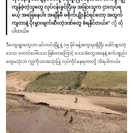
ကျန်ခဲ့တဲ့သူတွေ လုပ်ငန်းခွင်ပြီးမှ အခြားသူက ငှားလုပ်ရ
မယ့် အခြေနေပါ။ အချိန်မီ မစိုက်ပျိုးနိုင်ရင်တော့ အထွက်
ကျတာနဲ့ ပိုးမွှားဖျက်ဆီးတဲ့ဒဏ်တွေ ခံရနိုင်တယ်။”
လို့ ဆို
ပါတယ်။
ဒီကျေးရွာတွေဟာ မင်းကင်းမြို့နဲ့ ၁၅ မိုင်ခန့်အကွာမှာရှိပြီး ခေါင်ဖျားတဲ့
ဒေသ၊ တောင်ပေါ်ဒေသ ဖြစ်တာကြောင့် ဒေသခံတွေအနေနဲ့ စက်ပစ္စည်း
တွေမသုံးဘဲ ကျွဲကိုသာအသုံးပြု လုပ်ကိုင်နေရတာလို့ သိရပါတယ်။