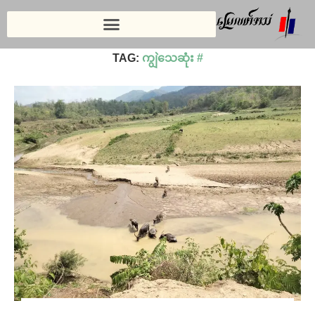
Home
»
ကျွဲသေဆုံး #
TAG:
ကျွဲသေဆုံး #