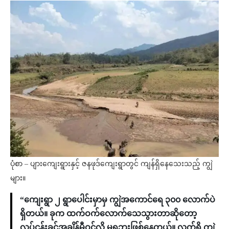
ပုံစာ – ပျားကျေးရွားနှင့် ဇနဖုဒ်ကျေးရွာတွင် ကျန်ရှိနေသေးသည့် ကျွဲ
များ။
“ကျေးရွာ ၂ ရွာပေါင်းမှာမှ ကျွဲအကောင်ရေ ၃၀၀ လောက်ပဲ
ရှိတယ်။ ခုက ထက်ဝက်လောက်သေသွားတာဆိုတော့
လုပ်ငန်းခွင်အချိန်မီဝင်လို့ မရဘူးဖြစ်နေတယ်။ လက်ရှိ ကျွဲ