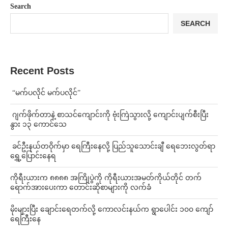
Search
SEARCH
Recent Posts
⁨ ⁨“မက်ပလိုင် မက်ပလိုင်”
⁨⁩ ⁨ဂျက်ဖိုက်တာနဲ့ စာသင်ကျောင်းကို ဗုံးကြဲသွားလို့ ကျောင်းပျက်စီးပြီး
နွား ၁၃ ကောင်သေ
⁩ ⁨ခင်ဦးနယ်တဝိုက်မှာ ရေကြီးနေလို့ ပြည်သူသောင်းချီ ရေဘေးလွတ်ရာ
ရွှေ့ပြောင်းနေရ
ကိုရီးယားက ၈၈၈၈ အကြိုပွဲကို ကိုရီးယားအမတ်ကိုယ်တိုင် တက်
ရောက်အားပေးကာ တောင်းဆိုစာများကို လက်ခံ
⁨မိုးများပြီး ချောင်းရေတက်လို့ ကောလင်းနယ်က ရွာပေါင်း ၁၀၀ ကျော်
ရေကြီးနေ