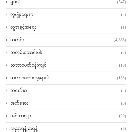
ရုပ်သံ
(547)
လူမျိုးရေးရာ
(2)
လူ့အခွင့်အရေး
(1)
သတင်း
(4,888)
သတင်းဆောင်းပါး
(7)
သဘာဝပတ်ဝန်းကျင်
(19)
သဘာဝဘေးအန္တရာယ်
(138)
သရော်စာ
(2)
အက်ဆေး
(3)
အင်တာဗျူး
(20)
အညာရနံ့ စာရနံ့
(6)