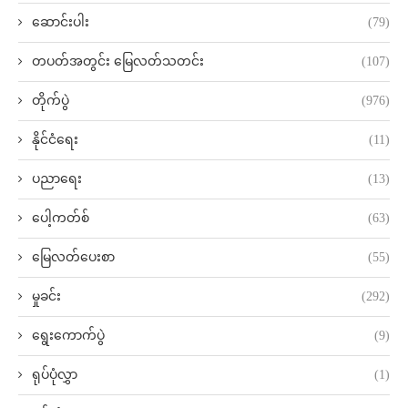
ဆောင်းပါး
(79)
တပတ်အတွင်း မြေလတ်သတင်း
(107)
တိုက်ပွဲ
(976)
နိုင်ငံရေး
(11)
ပညာရေး
(13)
ပေါ့ကတ်စ်
(63)
မြေလတ်ပေးစာ
(55)
မှုခင်း
(292)
ရွေးကောက်ပွဲ
(9)
ရုပ်ပုံလွှာ
(1)