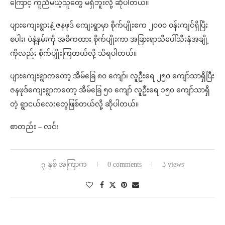
ကြောင့် ကူညီမယ့်သူတွေ မရှိဘူးလို့ ဆိုပါတယ်။
ပျားကျေးရွားနဲ့ ဇနဖုဒ် ကျေးရွာမှာ စိုက်ပျိုးဧက ၂၀၀၀ ဝန်းကျင်ရှိပြီး
စပါး၊ ပဲနဲ့နှမ်းကို အဓိကထား စိုက်ပျိုးကာ အခြားရာသီပေါ်သီးနှံအချို့
ကိုလည်း စိုက်ပျိုးကြတယ်လို့ သိရပါတယ်။
ပျားကျေးရွာကတော့ အိမ်ခြေ ၈၀ ကျော်၊ လူဦးရေ ၂၅၀ ကျော်သာရှိပြီး
ဇနဖုဒ်ကျေးရွာကတော့ အိမ်ခြေ ၅၀ ကျော် လူဦးရေ ၁၅၀ ကျော်သာရှိ
တဲ့ ရွာငယ်လေးတွေဖြစ်တယ်လို့ ဆိုပါတယ်။
စာတည်း – လင်း
၃ နှစ် အကြာက
0 comments
3 views