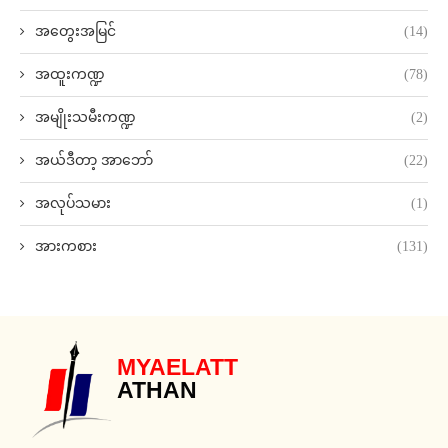
အတွေးအမြင်
(14)
အထူးကဏ္ဍ
(78)
အမျိုးသမီးကဏ္ဍ
(2)
အယ်ဒီတာ့ အာဘော်
(22)
အလုပ်သမား
(1)
အားကစား
(131)
MYAELATT
ATHAN