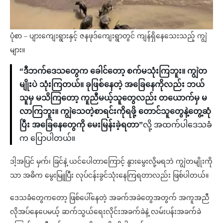
ပုံစာ – ပျားကျေးရွားနှင့် ဇနဖုဒ်ကျေးရွာတွင် ကျန်ရှိနေသေးသည့် ကျွဲ
များ။
“ဒီဘက်ဒေသတွေက ခေါင်တော့ စက်မသုံးကြဘူး။ ကျွဲတ
မျိုးပဲ သုံးကြတယ်။ ခုဖြစ်နေတဲ့ အခြေနေကိုလည်း ဘယ်
သူမှ မသိကြတော့ ကူညီမယ့်သူတွေလည်း တယောက်မှ မ
လာကြဘူး။ ကျွဲသေတဲ့စာရင်းကိုရဖို့ တောင်သူတွေနဲ့တွေ့ဆုံ
ပြီး အခြေနေတွေကို မေးမြန်းခဲ့ရတာ”
လို့ အထက်ပါဒေသခံ
က ပြောပါတယ်။
ဒါ့အပြင် မှက်၊ ခြင်နဲ့ ယင်ပေါတာကြောင့် နွားမွေးလို့မရဘဲ ကျွဲတမျိုးကို
သာ အဓိက မွေးမြူပြီး လုပ်ငန်းခွင်သုံးနေကြရတာလည်း ဖြစ်ပါတယ်။
ဒေသခံတွေကတော့ ဖြစ်ပေါ်နေတဲ့ အခက်အခဲတွေအတွက် အကူအညီ
လိုအပ်နေပေမယ့် ဆက်သွယ်ရေးလိုင်းအခက်ခဲနဲ့ လမ်းပန်းအခက်ခဲ