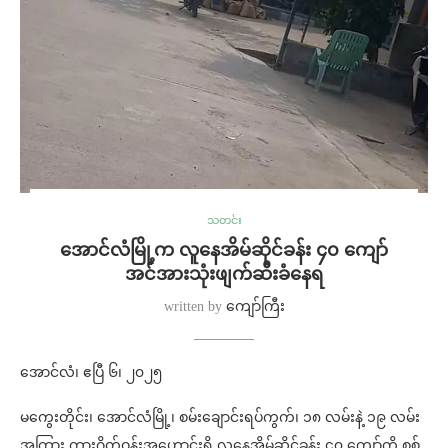
သတင်း
အောင်လံမြို့က လူနေအိမ်ဆိုင်ခန်း ၄၀ ကျော်
အင်အားသုံးဖျက်ဆီးခံနေရ
written by
ကျော်ကြီး
အောင်လံ၊ ဧပြီ ၆၊ ၂၀၂၅
မကွေးတိုင်း၊ အောင်လံမြို့၊ စမ်းချောင်းရပ်ကွက်၊ ၁၈ လမ်းနဲ့ ၁၉ လမ်း
အကြား ကားဂိတ်ဝန်းအဟောင်းရှိ လူနေအိမ်ဆိုင်ခန်း ၄၀ ကျော်ကို စစ်