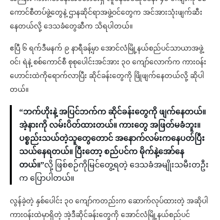
ကောင်စီတပ်ဖွဲ့တွေနဲ့ ဌာနဆိုင်ရာအဖွဲ့ဝင်တွေက အင်အားသုံးဖျက်ဆီး
နေတယ်လို့ ဒေသခံတွေဆီက သိရပါတယ်။
ဧပြီ ၆ ရက်ဒီမနက် ၉ နာရီခန့်မှာ အောင်လံမြို့နယ်စည်ပင်သာယာအဖွဲ့
ဝင်၊ ရဲနဲ့ စစ်ကောင်စီ စုစုပေါင်းအင်အား ၃၀ ကျော်လောက်က ကားဝန်း
ဟောင်းထဲကိုရောက်လာပြီး ဆိုင်ခန်းတွေကို ဖြိုဖျက်နေတယ်လို့ ဆိုပါ
တယ်။
“ဘက်ဟိုးနဲ့ အပြင်ဘက်က ဆိုင်ခန်းတွေကို ဖျက်နေတယ်။
အဲ့နားကို လမ်းပိတ်ထားတယ်။ ကားတွေ အဖြတ်မခံဘူး။
ပစ္စည်းသယ်တဲ့သူတွေတောင် အနောက်လမ်းကနေပတ်ပြီး
သယ်နေရတယ်။ ပြီးတော့ စည်ပင်က မိုက်နဲ့အော်နေ
တယ်။”
လို့ ဖြစ်စဉ်ကိုမြင်တွေ့ရတဲ့ ဒေသခံအမျိုးသမီးတဦး
က ပြောပါတယ်။
လွန်ခဲ့တဲ့ နှစ်ပေါင်း ၃၀ ကျော်ကတည်းက ဆောက်လုပ်ထားတဲ့ အဆိုပါ
ကားဝန်းထဲမှာရှိတဲ့ အဲ့ဒီဆိုင်ခန်းတွေကို အောင်လံမြို့နယ်စည်ပင်