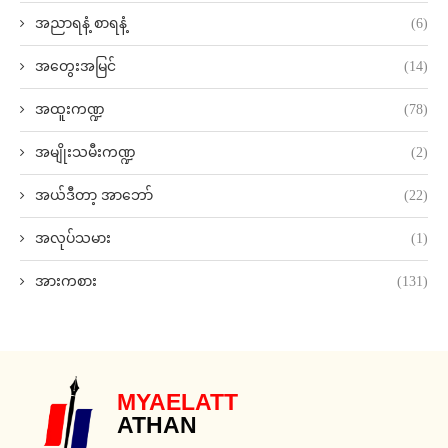
အညာရနံ့ စာရနံ့
(6)
အတွေးအမြင်
(14)
အထူးကဏ္ဍ
(78)
အမျိုးသမီးကဏ္ဍ
(2)
အယ်ဒီတာ့ အာဘော်
(22)
အလုပ်သမား
(1)
အားကစား
(131)
MYAELATT
ATHAN