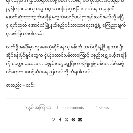
ရက်တို့မှာ အပြီးဖယ်ရှားပေးဖို့ စစ်ကောင်စီရဲ့ မကွေးတိုင်းအစိုးရရုံးက
ညွှန်ကြားပေမယ့် မထွက်ခွာတာကြောင့် ဧပြီ ၆ ရက်မနက် ၉ နာရီ
နောက်ဆုံးထားထွက်ခွာဖို့နဲ့ မထွက်ခွာရင်ဖယ်ရှားရှင်းလင်းမယ်လို့ ဧပြီ
၄ ရက်ထုတ် အောင်လံမြို့နယ်စည်ပင်သာယာရေးအဖွဲ့ရဲ့ ကြေညာချက်
မှာဖော်ပြထားပါတယ်။
လက်ရှိအချိန်မှာ လူမနေတဲ့ဆိုင်ခန်း ၄ ခန်းကို ဘက်ဟိုးနဲ့ဖြိုချထားပြီး
ဆိုင်ခန်းပိုင်ရှင်တွေက ငိုယိုတောင်းပန်တာကြောင့် ပစ္စည်းရွှေ့မယ့်အချိန်
ကို ခေတ္တပေးထားကာ ပစ္စည်းတွေရွှေ့ပြီးတာနဲ့ဖြိုချဖို့ စစ်ကောင်စီအဖွဲ့
ဝင်တွေက စောင့်ဆိုင်းနေကြတယ်လို့ သိရပါတယ်။
စာတည်း – လင်း
၁ နှစ် အကြာက
0 comments
1 views