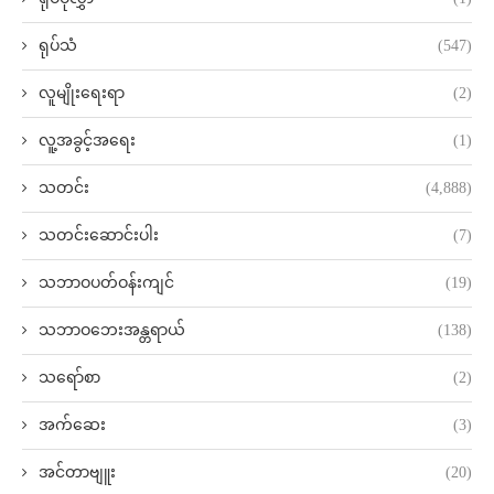
ရုပ်သံ
(547)
လူမျိုးရေးရာ
(2)
လူ့အခွင့်အရေး
(1)
သတင်း
(4,888)
သတင်းဆောင်းပါး
(7)
သဘာဝပတ်ဝန်းကျင်
(19)
သဘာဝဘေးအန္တရာယ်
(138)
သရော်စာ
(2)
အက်ဆေး
(3)
အင်တာဗျူး
(20)