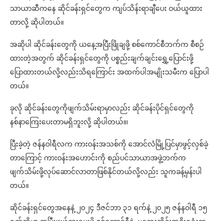
သာယာဆီကနေ ဆိုင်ခန်းရှင်တွေက ကျပ်သိန်းရာချီပေး ဝယ်ယူထား
တာလို့ ဆိုပါတယ်။
အဆိုပါ ဆိုင်ခန်းတွေကို ယနေ့အပြီးဖြိုချဖို့ စစ်ကောင်စီဘက်က စီစဉ်
ထားတဲ့အတွက် ဆိုင်ခန်းရှင်တွေကို ပစ္စည်းချက်ချင်းရွှေ့ပြောင်းဖို့
ပြောထားတယ်လို့လည်းသိရကြောင်း အထက်ပါအမျိုးသမီးက ပြောပါ
တယ်။
ခုလို ဆိုင်ခန်းတွေကိုဖျက်သိမ်းရာမှာလည်း ဆိုင်ခန်းပိုင်ရှင်တွေကို
နစ်နာကြေးပေးတာမရှိဘူးလို့ ဆိုပါတယ်။၊
ပြီးခဲ့တဲ့ ဇန်နဝါရီလက ကားဝန်းအသစ်ကို အောင်လံမြို့ပြင်မှာဖွင့်လှစ်ခဲ့
တာကြောင့် ကားဝန်းအဟောင်းကို စည်ပင်သာယာအဖွဲ့ဘက်က
ဖျက်သိမ်းဖို့လုပ်ဆောင်လာတာဖြစ်နိုင်တယ်လို့လည်း သူကခန့်မှန်းပါ
တယ်။
ဆိုင်ခန်းရှင်တွေအနေနဲ့ ၂၀၂၄ ဒီဇင်ဘာ ၃၁ ရက်နဲ့ ၂၀၂၅ ဇန်နဝါရီ ၁၅