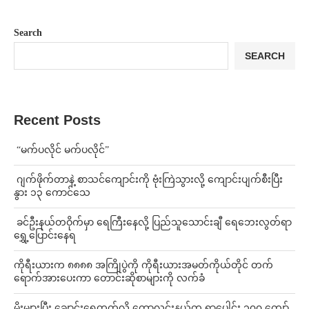
Search
SEARCH
Recent Posts
⁨ ⁨“မက်ပလိုင် မက်ပလိုင်”
⁨⁩ ⁨ဂျက်ဖိုက်တာနဲ့ စာသင်ကျောင်းကို ဗုံးကြဲသွားလို့ ကျောင်းပျက်စီးပြီး
နွား ၁၃ ကောင်သေ
⁩ ⁨ခင်ဦးနယ်တဝိုက်မှာ ရေကြီးနေလို့ ပြည်သူသောင်းချီ ရေဘေးလွတ်ရာ
ရွှေ့ပြောင်းနေရ
ကိုရီးယားက ၈၈၈၈ အကြိုပွဲကို ကိုရီးယားအမတ်ကိုယ်တိုင် တက်
ရောက်အားပေးကာ တောင်းဆိုစာများကို လက်ခံ
⁨မိုးများပြီး ချောင်းရေတက်လို့ ကောလင်းနယ်က ရွာပေါင်း ၁၀၀ ကျော်