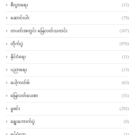
စီးပွားရေး
(15)
ဆောင်းပါး
(79)
တပတ်အတွင်း မြေလတ်သတင်း
(107)
တိုက်ပွဲ
(976)
နိုင်ငံရေး
(11)
ပညာရေး
(13)
ပေါ့ကတ်စ်
(63)
မြေလတ်ပေးစာ
(55)
မှုခင်း
(292)
ရွေးကောက်ပွဲ
(9)
ရုပ်ပုံလွှာ
(1)