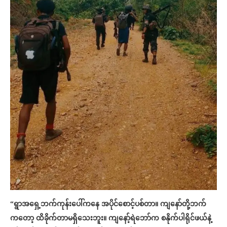
“ရွာအရှေ့ဘက်ကုန်းပေါ်ကနေ အပိုင်စောင့်ပစ်တာ။ ကျနော်တို့ဘက်
ကတော့ ထိခိုက်တာမရှိသေးဘူး။ ကျနော့်ရဲဘော်က စနိုက်ပါရိုင်ဖယ်နဲ့