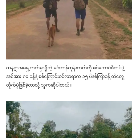
ကန်ရွာအရှေ့ဘက်မှာရှိတဲ့ မင်းကန်ကုန်းဘက်ကို စစ်ကောင်စီတပ်ဖွဲ့
အင်အား ၈၀ ခန့်နဲ့ စစ်ကြောင်းဝင်လာရာက ၁၅ မိနစ်ကြာခန့် ထိတွေ့
တိုက်ပွဲဖြစ်ခဲ့တာလို့ သူကဆိုပါတယ်။