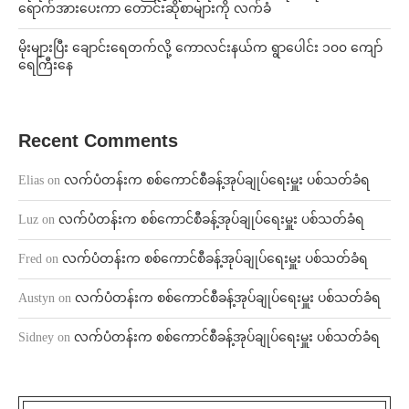
ရောက်အားပေးကာ တောင်းဆိုစာများကို လက်ခံ
⁨မိုးများပြီး ချောင်းရေတက်လို့ ကောလင်းနယ်က ရွာပေါင်း ၁၀၀ ကျော်
ရေကြီးနေ
Recent Comments
Elias
on
လက်ပံတန်းက စစ်ကောင်စီခန့်အုပ်ချုပ်ရေးမှူး ပစ်သတ်ခံရ
Luz
on
လက်ပံတန်းက စစ်ကောင်စီခန့်အုပ်ချုပ်ရေးမှူး ပစ်သတ်ခံရ
Fred
on
လက်ပံတန်းက စစ်ကောင်စီခန့်အုပ်ချုပ်ရေးမှူး ပစ်သတ်ခံရ
Austyn
on
လက်ပံတန်းက စစ်ကောင်စီခန့်အုပ်ချုပ်ရေးမှူး ပစ်သတ်ခံရ
Sidney
on
လက်ပံတန်းက စစ်ကောင်စီခန့်အုပ်ချုပ်ရေးမှူး ပစ်သတ်ခံရ