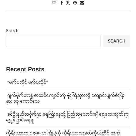
Search
SEARCH
Recent Posts
⁨ ⁨“မက်ပလိုင် မက်ပလိုင်”
⁨⁩ ⁨ဂျက်ဖိုက်တာနဲ့ စာသင်ကျောင်းကို ဗုံးကြဲသွားလို့ ကျောင်းပျက်စီးပြီး
နွား ၁၃ ကောင်သေ
⁩ ⁨ခင်ဦးနယ်တဝိုက်မှာ ရေကြီးနေလို့ ပြည်သူသောင်းချီ ရေဘေးလွတ်ရာ
ရွှေ့ပြောင်းနေရ
ကိုရီးယားက ၈၈၈၈ အကြိုပွဲကို ကိုရီးယားအမတ်ကိုယ်တိုင် တက်