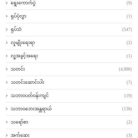
ရွေးကောက်ပွဲ
(9)
ရုပ်ပုံလွှာ
(1)
ရုပ်သံ
(547)
လူမျိုးရေးရာ
(2)
လူ့အခွင့်အရေး
(1)
သတင်း
(4,888)
သတင်းဆောင်းပါး
(7)
သဘာဝပတ်ဝန်းကျင်
(19)
သဘာဝဘေးအန္တရာယ်
(138)
သရော်စာ
(2)
အက်ဆေး
(3)