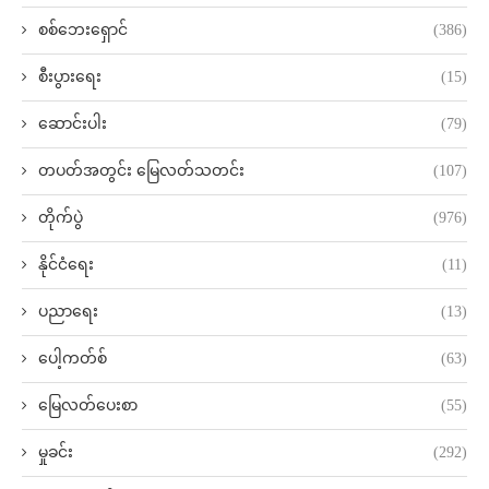
စစ်ဘေးရှောင်
(386)
စီးပွားရေး
(15)
ဆောင်းပါး
(79)
တပတ်အတွင်း မြေလတ်သတင်း
(107)
တိုက်ပွဲ
(976)
နိုင်ငံရေး
(11)
ပညာရေး
(13)
ပေါ့ကတ်စ်
(63)
မြေလတ်ပေးစာ
(55)
မှုခင်း
(292)