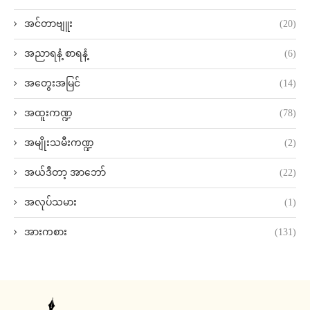
အင်တာဗျူး
(20)
အညာရနံ့ စာရနံ့
(6)
အတွေးအမြင်
(14)
အထူးကဏ္ဍ
(78)
အမျိုးသမီးကဏ္ဍ
(2)
အယ်ဒီတာ့ အာဘော်
(22)
အလုပ်သမား
(1)
အားကစား
(131)