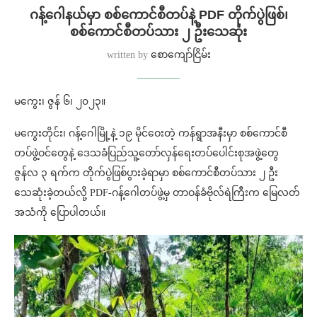
ဂန့်ဂေါနယ်မှာ စစ်ကောင်စီတပ်နဲ့ PDF တိုက်ပွဲဖြစ်၊
စစ်ကောင်စီတပ်သား ၂ ဦးသေဆုံး
written by
စောကျော်ငြိမ်း
မကွေး၊ ဇွန် ၆၊ ၂၀၂၃။
မကွေးတိုင်း၊ ဂန့်ဂေါမြို့နဲ့ ၁၉ မိုင်ဝေးတဲ့ ကန်ရွာအနီးမှာ စစ်ကောင်စီ
တပ်ဖွဲ့ဝင်တွေနဲ့ ဒေသခံပြည်သူ့တော်လှန်ရေးတပ်ပေါင်းစုအဖွဲ့တွေ
ဇွန်လ ၃ ရက်က တိုက်ပွဲဖြစ်ပွားခဲ့ရာမှာ စစ်ကောင်စီတပ်သား ၂ ဦး
သေဆုံးခဲ့တယ်လို့ PDF-ဂန့်ဂေါတပ်ဖွဲ့မှ တာဝန်ခံဗိုလ်ရဲကြီးက မြေလတ်
အသံကို ပြောပါတယ်။