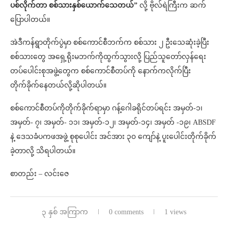
ပစ်လိုက်တာ စစ်သားနှစ်ယောက်သေတယ်”
လို့ ဗိုလ်ရဲကြီးက ဆက်
ပြောပါတယ်။
အဲဒီကန်ရွာတိုက်ပွဲမှာ စစ်ကောင်စီဘက်က စစ်သား ၂ ဦးသေဆုံးခဲ့ပြီး
စစ်သားတွေ အရှေ့ရိုးမဘက်ကိုထွက်သွားလို့ ပြည်သူတော်လှန်ရေး
တပ်ပေါင်းစုအဖွဲ့တွေက စစ်ကောင်စီတပ်ကို နောက်ကလိုက်ပြီး
တိုက်ခိုက်နေတယ်လို့ဆိုပါတယ်။
စစ်ကောင်စီတပ်ကိုတိုက်ခိုက်ရာမှာ ဂန့်ဂေါခရိုင်တပ်ရင်း အမှတ်-၁၊
အမှတ်- ၇၊ အမှတ်- ၁၁၊ အမှတ်-၁၂၊ အမှတ်-၁၄၊ အမှတ် -၁၉၊ ABSDF
နဲ့ ဒေသခံပကဖအဖွဲ့ စုစုပေါင်း အင်အား ၃၀ ကျော်နဲ့ ပူးပေါင်းတိုက်ခိုက်
ခဲ့တာလို့ သိရပါတယ်။
စာတည်း – လင်းဇေ
၃ နှစ် အကြာက
0 comments
1 views