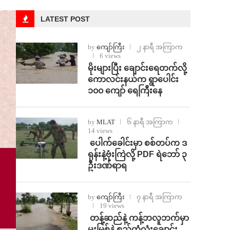
LATEST POST
by
ကျော်ကြီး
၂ နာရီ အကြာက
6 views
⁨မိုးများပြီး ချောင်းရေတက်လို့
ကောလင်းနယ်က ရွာပေါင်း
၁၀၀ ကျော် ရေကြီးနေ
by
MLAT
၆ နာရီ အကြာက
14 views
⁩ ⁨ပေါက်ခေါင်းမှာ စစ်တပ်က ဒ
ရုန်းနဲ့ဗုံးကြဲလို့ PDF ရဲဘော် ၃
ဦးဒဏ်ရာရ
by
ကျော်ကြီး
၇ နာရီ အကြာက
19 views
⁩ ⁨တန့်ဆည်နဲ့ ကန့်ဘလူဘက်မှာ
မူးမြစ်နဲ့ စည်တုံလုံးချောင်း