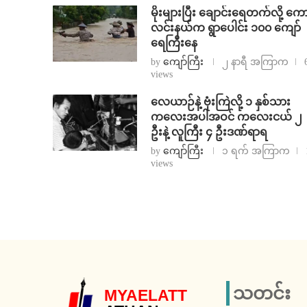
⁨မိုးများပြီး ချောင်းရေတက်လို့ ကေ
လင်းနယ်က ရွာပေါင်း ၁၀၀ ကျော်
ရေကြီးနေ
by
ကျော်ကြီး
၂ နာရီ အကြာက
views
⁨လေယာဉ်နဲ့ ဗုံးကြဲလို့ ၁ နှစ်သား
ကလေးအပါအဝင် ကလေးငယ် ၂
ဦးနဲ့ လူကြီး ၄ ဦးဒဏ်ရာရ
by
ကျော်ကြီး
၁ ရက် အကြာက
views
သတင်း
MYAELATT