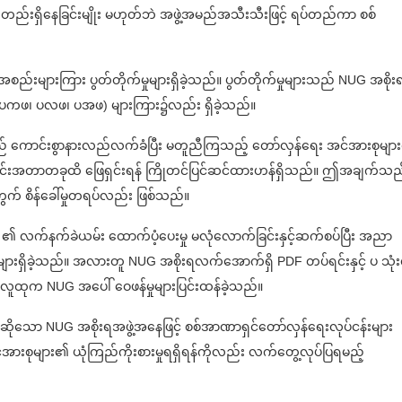
ည်းရှိနေခြင်းမျိုး မဟုတ်ဘဲ အဖွဲ့အမည်အသီးသီးဖြင့် ရပ်တည်ကာ စစ်
အစည်းများကြား ပွတ်တိုက်မှုများရှိခဲ့သည်။ ပွတ်တိုက်မှုများသည် NUG အစိုး
ံး (ပကဖ၊ ပလဖ၊ ပအဖ) များကြား၌လည်း ရှိခဲ့သည်။
ကောင်းစွာနားလည်လက်ခံပြီး မတူညီကြသည့် တော်လှန်ရေး အင်အားစုများ
 အတိုင်းအတာတခုထိ ဖြေရှင်းရန် ကြိုတင်ပြင်ဆင်ထားဟန်ရှိသည်။ ဤအချက်သည
တွက် စိန်ခေါ်မှုတရပ်လည်း ဖြစ်သည်။
G ၏ လက်နက်ခဲယမ်း ထောက်ပံ့ပေးမှု မလုံလောက်ခြင်းနှင့်ဆက်စပ်ပြီး အညာ
ုများရှိခဲ့သည်။ အလားတူ NUG အစိုးရလက်အောက်ရှိ PDF တပ်ရင်းနှင့် ပ သုံးလ
ူထုက NUG အပေါ် ဝေဖန်မှုများပြင်းထန်ခဲ့သည်။
မည်ဟုဆိုသော NUG အစိုးရအဖွဲ့အနေဖြင့် စစ်အာဏာရှင်တော်လှန်ရေးလုပ်ငန်းများ
အားစုများ၏ ယုံကြည်ကိုးစားမှုရရှိရန်ကိုလည်း လက်တွေ့လုပ်ပြရမည့်