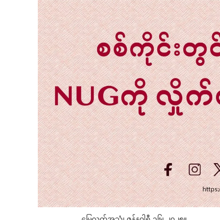
မြေလတ်အသံ၊ ဇန်နဝါရီ ၁၆၊ ၂၀၂၅။