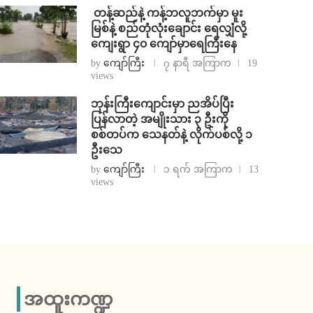
⁩ ⁨တန့်ဆည်နဲ့ ကန့်ဘလူဘက်မှာ မူး
မြစ်နဲ့ စည်တုံလုံးချောင်း ရေလျှံလို့
ကျေးရွာ ၄၀ ကျော်မှာရေကြီးနေ
by
ကျော်ကြီး
၇ နာရီ အကြာက
19
views
ဘုန်းကြီးကျောင်းမှာ ညအိပ်ပြီး
ပြန်လာတဲ့ အမျိုးသား ၃ ဦးကို
စစ်တပ်က သေနတ်နဲ့ လိုက်ပစ်လို့ ၁
ဦးသေ
by
ကျော်ကြီး
၁ ရက် အကြာက
13
views
အထူးကဏ္ဍ