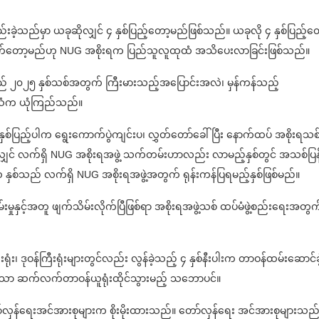
ခဲ့သည်မှာ ယခုဆိုလျှင် ၄ နှစ်ပြည့်တော့မည်ဖြစ်သည်။ ယခုလို ၄ နှစ်ပြည့်တ
ုံးစိုက်တော့မည်ဟု NUG အစိုးရက ပြည်သူလူထုထံ အသိပေးလာခြင်းဖြစ်သည်။
်သည် ၂၀၂၅ နှစ်သစ်အတွက် ကြီးမားသည့်အပြောင်းအလဲ၊ မှန်ကန်သည့်
်အသံက ယုံကြည်သည်။
 နှစ်ပြည့်ပါက ရွေးကောက်ပွဲကျင်းပ၊ လွှတ်တော်ခေါ်ပြီး နောက်ထပ် အစိုးရသ
လျှင် လက်ရှိ NUG အစိုးရအဖွဲ့ သက်တမ်းဟာလည်း လာမည့်နှစ်တွင် အသစ်ပြန
 နှစ်သည် လက်ရှိ NUG အစိုးရအဖွဲ့အတွက် ရုန်းကန်ပြရမည့်နှစ်ဖြစ်မည်။
းမှုနှင့်အတူ ဖျက်သိမ်းလိုက်ပြီဖြစ်ရာ အစိုးရအဖွဲ့သစ် ထပ်မံဖွဲ့စည်းရေးအတ
းရုံး၊ ဒုဝန်ကြီးရုံးများတွင်လည်း လွန်ခဲ့သည့် ၄ နှစ်နီးပါးက တာဝန်ထမ်းဆောင်ခဲ
များသာ ဆက်လက်တာဝန်ယူရုံးထိုင်သွားမည့် သဘောပင်။
ော်လှန်ရေးအင်အားစုများက စိုးမိုးထားသည်။ တော်လှန်ရေး အင်အားစုများသည