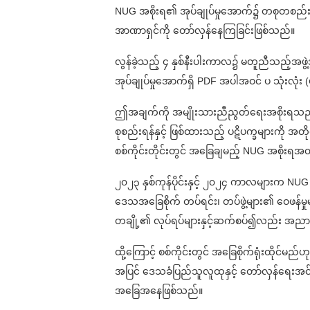
NUG အစိုးရ၏ အုပ်ချုပ်မှုအောက်၌ တစုတစည်းတ
အာဏာရှင်ကို တော်လှန်နေကြခြင်းဖြစ်သည်။
လွန်ခဲ့သည့် ၄ နှစ်နီးပါးကာလ၌ မတူညီသည့်အဖွဲ့
အုပ်ချုပ်မှုအောက်ရှိ PDF အပါအဝင် ပ သုံးလု
ဤအချက်ကို အမျိုးသားညီညွတ်ရေးအစိုးရသည် 
စုစည်းရန်နှင့် ဖြစ်ထားသည့် ပဋိပက္ခများကို
စစ်ကိုင်းတိုင်းတွင် အခြေချမည့် NUG အစိုးရအ
၂၀၂၃ နှစ်ကုန်ပိုင်းနှင့် ၂၀၂၄ ကာလများက NU
ဒေသအခြေစိုက် တပ်ရင်း၊ တပ်ဖွဲ့များ၏ ဝေဖန်မှ
တချို့၏ လုပ်ရပ်များနှင့်ဆက်စပ်၍လည်း အညာလ
ထို့ကြောင့် စစ်ကိုင်းတွင် အခြေစိုက်ရုံးထိုင်
အပြင် ဒေသခံပြည်သူလူထုနှင့် တော်လှန်ရေးအင်
အခြေအနေဖြစ်သည်။