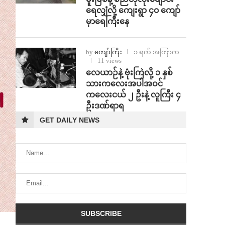
ရေလျှံလို့ ကျေးရွာ ၄၀ ကျော်
မှာရေကြီးနေ
by
ကျော်ကြီး
၁ ရက် အကြာက
11 views
⁨လေယာဉ်နဲ့ ဗုံးကြဲလို့ ၁ နှစ်
သားကလေးအပါအဝင်
ကလေးငယ် ၂ ဦးနဲ့ လူကြီး ၄
ဦးဒဏ်ရာရ
GET DAILY NEWS