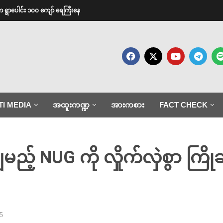
က ရွာပေါင်း ၁၀၀ ကျော် ရေကြီးနေ
TI MEDIA
အထူးကဏ္ဍ
အားကစား
FACT CHECK
ေချမည့် NUG ကို လှိုက်လှဲစွာ က
5