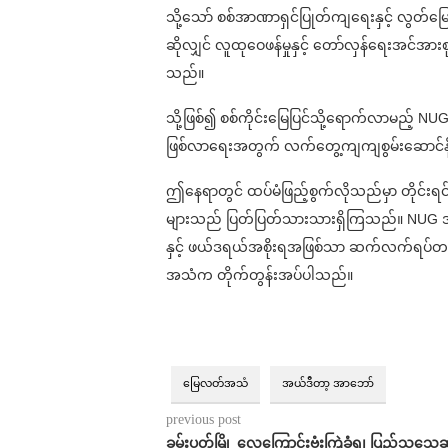
သို့သော် စစ်အာဏာရှင်ပြုတ်ကျရေးနှင့် လွတ
ဆိုလျှင် လူထုဝေဖန်မှုနှင့် တော်လှန်ရေးအင်အာ
သည်။
သို့ဖြစ်၍ စစ်ကိုင်းမြေပြင်သို့ရောက်လာမည့် N
ဖြစ်လာရေးအတွက် လက်တွေ့ကျကျစွမ်းဆောင်
ဤနေရာတွင် ထပ်မံဖြည့်စွက်လိုသည်မှာ တိုင်းရင်
များသည် ပြတ်ပြတ်သားသားရှိကြသည်။ NUG အစိ
နှင့် ဖယ်ဒရယ်အစိုးရအဖြစ်သာ ဆက်လက်ရပ်တည်သ
အသံက တိုက်တွန်းအပ်ပါသည်။
မြေလတ်အသံ
အယ်ဒီတာ့ အာဘော်
previous post
ခမ်းပတ်မြို့ လေကြောင်းဗုံးကြဲခံရ၊ ပြည်သူသေဆုံး