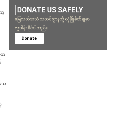
DONATE US SAFELY
ော့
မြေလတ်အသံ သတင်းဌာနသို့ လုံခြုံစိတ်ချစွာ
လှူဒါန်း နိုင်ပါသည်။
Donate
စ်တ
်
ွက်က
့
်