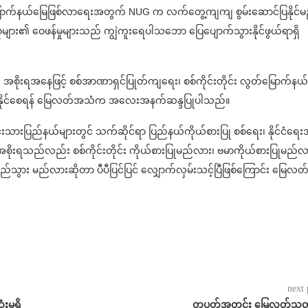
်မြောက်နယ်မြေဖြစ်လာရေးအတွက် NUG က လက်တွေ့ကျကျ စွမ်းဆောင်ပြနိုင်မ
းစုများ၏ ဝေဖန်မှုများသည် ကျွဲကူးရေပါသဘော ပြေပျောက်သွားနိုင်ဖွယ်ရာရှိ
UG အစိုးရအနေဖြင့် စစ်အာဏာရှင်ပြုတ်ကျရေး၊ စစ်ကိုင်းတိုင်း လွတ်မြောက်နယ
နိုင်စေရန် မြေလတ်အသံက အလေးအနက်ဆန္ဒပြုပါသည်။
းသားပြည်နယ်များတွင် သက်ဆိုင်ရာ ပြည်နယ်ကိုယ်စားပြု စစ်ရေး၊ နိုင်ငံရေးအဖ
ုးရသည်လည်း စစ်ကိုင်းတိုင်း ကိုယ်စားပြုမည်လား၊ ဗမာကိုယ်စားပြုမည်လ
ွား မည်လားဆိုတာ ပီပီပြင်ပြင် လျှောက်လှမ်းသင့်ပြီဖြစ်ကြောင်း မြေလတ
next 
မှုရှိ
တပတ်အတွင်း မြေလတ်သတ