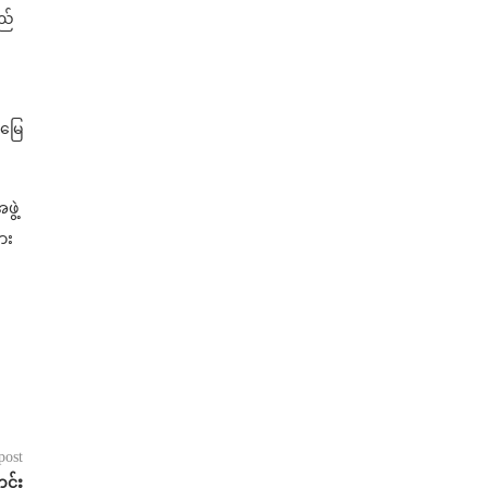
ည်
်မြေ
ွဲ့
ား
်
post
င်း