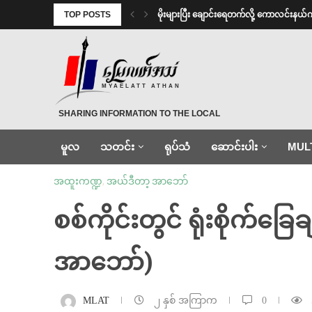
TOP POSTS
⁨မိုးများပြီး ချောင်းရေတက်လို့ ကောလင်းနယ်
MYAELATT ATHAN
SHARING INFORMATION TO THE LOCAL
မူလ
သတင်း
ရုပ်သံ
ဆောင်းပါး
MUL
အထူးကဏ္ဍ
,
အယ်ဒီတာ့ အာဘော်
စစ်ကိုင်းတွင် ရုံးစိုက်ခြ
အာဘော်)
MLAT
၂ နှစ် အကြာက
0