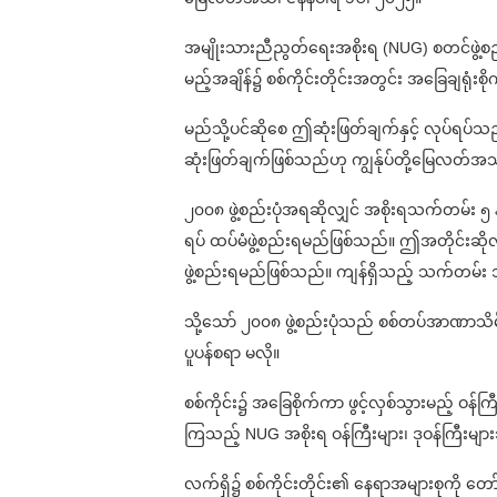
အမျိုးသားညီညွတ်ရေးအစိုးရ (NUG) စတင်ဖွဲ့စည်း
မည့်အချိန်၌ စစ်ကိုင်းတိုင်းအတွင်း အခြေချရ
မည်သို့ပင်ဆိုစေ ဤဆုံးဖြတ်ချက်နှင့် လုပ်ရပ
ဆုံးဖြတ်ချက်ဖြစ်သည်ဟု ကျွန်ုပ်တို့မြေလတ
၂၀၀၈ ဖွဲ့စည်းပုံအရဆိုလျှင် အစိုးရသက်တမ်း ၅
ရပ် ထပ်မံဖွဲ့စည်းရမည်ဖြစ်သည်။ ဤအတိုင်းဆို
ဖွဲ့စည်းရမည်ဖြစ်သည်။ ကျန်ရှိသည့် သက်တမ်း ၁
သို့သော် ၂၀၀၈ ဖွဲ့စည်းပုံသည် စစ်တပ်အာဏာသိမ်
ပူပန်စရာ မလို။
စစ်ကိုင်း၌ အခြေစိုက်ကာ ဖွင့်လှစ်သွားမည့် ဝန်ကြီ
ကြသည့် NUG အစိုးရ ဝန်ကြီးများ၊ ဒုဝန်ကြီး
လက်ရှိ၌ စစ်ကိုင်းတိုင်း၏ နေရာအများစုကို တ