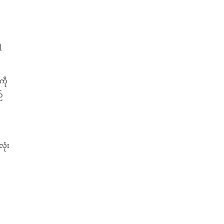
ရ
ကို
်
ုံး