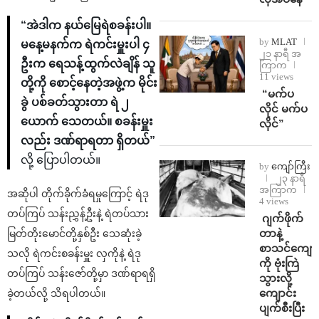
“အဲဒါက နယ်မြေရဲစခန်းပါ။
by
MLAT
မနေ့မနက်က ရဲကင်းမှူးပါ ၄
၂၁ နာရီ အ
ဦးက ရေသန့်ထွက်လဲချိန် သူ
ကြာက
11 views
တို့ကို စောင့်နေတဲ့အဖွဲ့က မိုင်း
⁨ ⁨“မက်ပ
ခွဲ ပစ်ခတ်သွားတာ ရဲ ၂
လိုင် မက်ပ
ယောက် သေတယ်။ စခန်းမှူး
လိုင်”
လည်း ဒဏ်ရာရတာ ရှိတယ်”
လို့ ​ပြောပါတယ်။
by
ကျော်ကြီး
၂၃ နာရီ
အကြာက
အဆိုပါ တိုက်ခိုက်ခံရမှုကြောင့် ရဲဒု
4 views
တပ်ကြပ် သန်းညွှန့်ဦးနဲ့ ရဲတပ်သား
⁨⁩ ⁨ဂျက်ဖိုက်
တာနဲ့
မြတ်တိုးမောင်တို့နှစ်ဦး ​​သေဆုံးခဲ့
စာသင်ကျောင
သလို ရဲကင်းစခန်းမှူး လှကိုနဲ့ ရဲဒု
ကို ဗုံးကြဲ
တပ်ကြပ် သန်းဇော်တို့မှာ ဒဏ်ရာရရှိ
သွားလို့
ကျောင်း
ခဲ့တယ်လို့ သိရပါတယ်။
ပျက်စီးပြီး