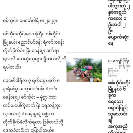
ပါသွားတဲ့ ၂
နှစ်အရွယ်
ကလေး ၁
စစ်ကိုင်း၊ ဖေဖော်ဝါရီ ၈၊ ၂၀၂၃။
ဦးအပါ ၂
ဦး
စစ်ကိုင်းတိုင်းဒေသကြီး၊ စစ်ကိုင်း
ပျောက်ဆုံး
မြို့နယ်၊ ညောင်ပင်ဝန်း ရဲကင်းစခန်း
နေ
တိုက်ခိုက်ခံရပြီး စခန်းမှူး ဒဏ်ရာ
ရသလို သေဆုံးသူများ ရှိတယ်လို့ သိ
by
ကျော်ကြီး
၂ နာရီ အ
ရပါတယ်။
ကြာက
6
views
ဖေဖော်ဝါရီလ ၇ ရက်နေ့ မနက် ၈
စစ်ကိုင်းတိုင်း
မြို့နယ် ၆
နာရီခန့်မှာ ညောင်ပင်ဝန်း ရဲကင်း
ခုက
စခန်းရှေ့၊ စစ်ကိုင်း – မုံရွာ ကား
ရေဘေး
လမ်းမပေါ်ကိုတက်ပြီး ရေသန့်ဘူး
ရှောင်ပြည်
သူသောင်း
သွားလဲတဲ့ ရဲစခန်းမှူးနဲ့အဖွဲ့ဟာ
ချီ
တိုက်ခိုက်ခံလိုက်ရတာ ဖြစ်တယ်လို့
အကူအညီ
ဒေသခံတဦးက ပြောပါတယ်။
လိုအပ်နေ