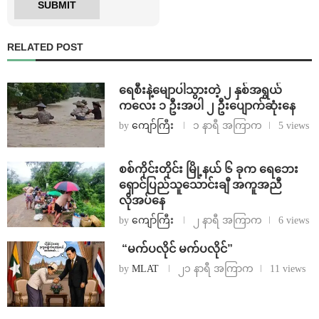
RELATED POST
ရေစီးနဲ့မျောပါသွားတဲ့ ၂ နှစ်အရွယ်
ကလေး ၁ ဦးအပါ ၂ ဦးပျောက်ဆုံးနေ
by
ကျော်ကြီး
၁ နာရီ အကြာက
5 views
စစ်ကိုင်းတိုင်း မြို့နယ် ၆ ခုက ရေဘေး
ရှောင်ပြည်သူသောင်းချီ အကူအညီ
လိုအပ်နေ
by
ကျော်ကြီး
၂ နာရီ အကြာက
6 views
⁨ ⁨“မက်ပလိုင် မက်ပလိုင်”
by
MLAT
၂၁ နာရီ အကြာက
11 views