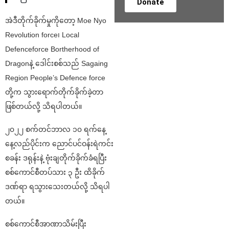
Donate
အဲဒီတိုက်ခိုက်မှုကိုတော့ Moe Nyo
Revolution force၊ Local
Defenceforce Bortherhood of
Dragonနဲ့ ဒေါင်းစစ်သည် Sagaing
Region People’s Defence force
တို့က သွားရောက်တိုက်ခိုက်ခဲ့တာ
ဖြစ်တယ်လို့ သိရပါတယ်။
၂၀၂၂ စက်တင်ဘာလ ၁၀ ရက်နေ့
နေ့လည်ပိုင်းက ညောင်ပင်ဝန်းရဲကင်း
စခန်း ဒရုန်းနဲ့ ဗုံးချတိုက်ခိုက်ခံရပြီး
စစ်ကောင်စီတပ်သား ၃ ဦး ထိခိုက်
ဒဏ်ရာ ရသွားသေးတယ်လို့ သိရပါ
တယ်။
စစ်ကောင်စီအာဏာသိမ်းပြီး