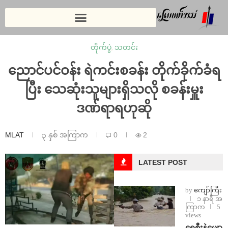
တိုက်ပွဲ
,
သတင်း
ညောင်ပင်ဝန်း ရဲကင်းစခန်း တိုက်ခိုက်ခံရ
ပြီး သေဆုံးသူများရှိသလို စခန်းမှူး
ဒဏ်ရာရဟုဆို
MLAT
၃ နှစ် အကြာက
0
2
LATEST POST
by
ကျော်ကြီး
၁ နာရီ အ
ကြာက
5
views
ရေစီးနဲ့မျော