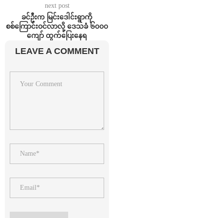
next post
ခင်ဦးက မြင်းဒေါင်းရွာကို
စစ်ကြောင်းဝင်လာလို့ ဒေသခံ ၆၀၀၀
ကျော် ထွက်ပြေးနေရ
LEAVE A COMMENT