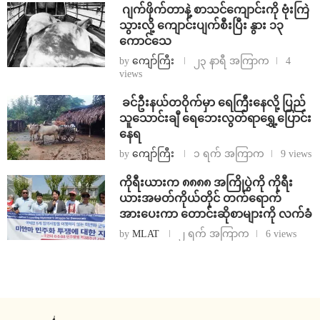
⁨⁩ ⁨ဂျက်ဖိုက်တာနဲ့ စာသင်ကျောင်းကို ဗုံးကြဲ
သွားလို့ ကျောင်းပျက်စီးပြီး နွား ၁၃
ကောင်သေ
by
ကျော်ကြီး
၂၃ နာရီ အကြာက
4
views
⁩ ⁨ခင်ဦးနယ်တဝိုက်မှာ ရေကြီးနေလို့ ပြည်
သူသောင်းချီ ရေဘေးလွတ်ရာရွှေ့ပြောင်း
နေရ
by
ကျော်ကြီး
၁ ရက် အကြာက
9 views
ကိုရီးယားက ၈၈၈၈ အကြိုပွဲကို ကိုရီး
ယားအမတ်ကိုယ်တိုင် တက်ရောက်
အားပေးကာ တောင်းဆိုစာများကို လက်ခံ
by
MLAT
၂ ရက် အကြာက
6 views