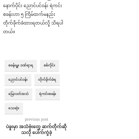
နောက်ပိုင်း ညောင်ပင်ဝန်း ရဲကင်း
စခန်းဟာ ၅ ကြိမ်ထက်မနည်း
တိုက်ခိုက်ခံထားရတယ်လို့ သိရပါ
တယ်။
စခန်းမှူး ဒဏ်ရာရ
စစ်ကိုင်း
ညောင်ပင်ဝန်း
တိုက်ခိုက်ခံရ
မြေလတ်အသံ
ရဲကင်းစခန်း
သေဆုံး
previous post
ပဲခူးမှာ အသံဗုံးတွေ ဆက်တိုက်ဆို
သလို ပေါက်ကွဲခဲ့