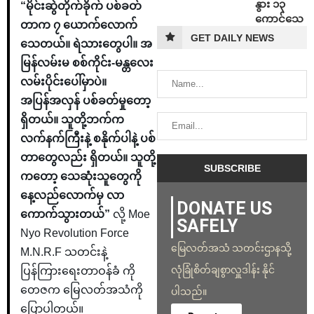
နွား ၁၃
“မိုင်းဆွဲတိုက်ခိုက် ပစ်ခတ်
ကောင်သေ
တာက ၇ ယောက်လောက်
GET DAILY NEWS
သေတယ်။ ရဲသားတွေပါ။ အ
မြန်လမ်းမ စစ်ကိုင်း-မန္တလေး
လမ်းပိုင်းပေါ်မှာပဲ။
အပြန်အလှန် ပစ်ခတ်မှုတော့
ရှိတယ်။ သူတို့ဘက်က
လက်နက်ကြီးနဲ့ စနိုက်ပါနဲ့ ပစ်
တာတွေလည်း ရှိတယ်။ သူတို့
ကတော့ သေဆုံးသူတွေကို
နေ့လည်လောက်မှ လာ
DONATE US
ကောက်သွားတယ်”
လို့ Moe
SAFELY
Nyo Revolution Force
မြေလတ်အသံ သတင်းဌာနသို့
M.N.R.F သတင်းနဲ့
လုံခြုံစိတ်ချစွာလှူဒါန်း နိုင်
ပြန်ကြားရေးတာဝန်ခံ ကို
တေဇက မြေလတ်အသံကို
ပါသည်။
ပြောပါတယ်။